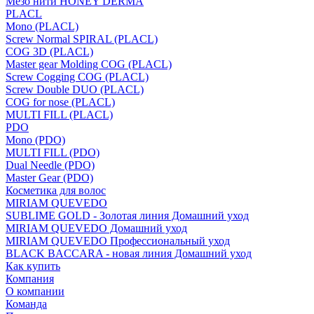
Мезо нити HONEY DERMA
PLACL
Mono (PLACL)
Screw Normal SPIRAL (PLACL)
COG 3D (PLACL)
Master gear Molding COG (PLACL)
Screw Cogging COG (PLACL)
Screw Double DUO (PLACL)
COG for nose (PLACL)
MULTI FILL (PLACL)
PDO
Mono (PDO)
MULTI FILL (PDO)
Dual Needle (PDO)
Master Gear (PDO)
Косметика для волос
MIRIAM QUEVEDO
SUBLIME GOLD - Золотая линия Домашний уход
MIRIAM QUEVEDO Домашний уход
MIRIAM QUEVEDO Профессиональный уход
BLACK BACCARA - новая линия Домашний уход
Как купить
Компания
О компании
Команда