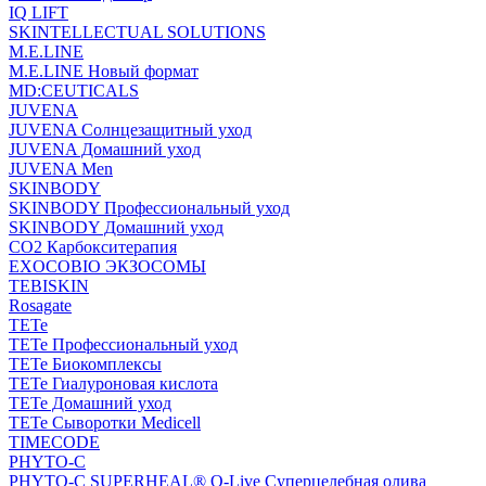
IQ LIFT
SKINTELLECTUAL SOLUTIONS
M.E.LINE
M.E.LINE Новый формат
MD:CEUTICALS
JUVENA
JUVENA Солнцезащитный уход
JUVENA Домашний уход
JUVENA Men
SKINBODY
SKINBODY Профессиональный уход
SKINBODY Домашний уход
CO2 Карбокситерапия
EXOCOBIO ЭКЗОСОМЫ
TEBISKIN
Rosagate
TETe
TETe Профессиональный уход
TETe Биокомплексы
TETe Гиалуроновая кислота
TETe Домашний уход
TETe Сыворотки Medicell
TIMECODE
PHYTO-C
PHYTO-C SUPERHEAL® O-Live Суперцелебная олива