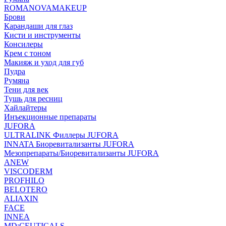
ROMANOVAMAKEUP
Брови
Карандаши для глаз
Кисти и инструменты
Консилеры
Крем с тоном
Макияж и уход для губ
Пудра
Румяна
Тени для век
Тушь для ресниц
Хайлайтеры
Инъекционные препараты
JUFORA
ULTRALINK Филлеры JUFORA
INNATA Биоревитализанты JUFORA
Мезопрепараты/Биоревитализанты JUFORA
ANEW
VISCODERM
PROFHILO
BELOTERO
ALIAXIN
FACE
INNEA
MD:CEUTICALS