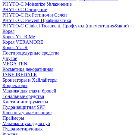
PHYTO-C Moisturize Увлажнение
PHYTO-C Очищение
PHYTO-C Rx Ретинол и Селен
PHYTO-C Prevent Профилактика
PHYTO-C Clinical Treatment. Проф.уход (пигментация&акне)
Корея
Корея YU.R Me
Корея VERAMORE
Корея YU-R
Постпроцедурные средства
Другое
MEGA TEN
Косметика декоративная
JANE IREDALE
Бронзаторы и Хайлайтеры
Корректоры
Макияж для глаз и бровей
Тональные средства
Кисти и инструменты
Пудра защитная SPF
Лосьоны увлажняющие
Праймеры
Макияж и уход для губ
Пудра матирующая
Румяна