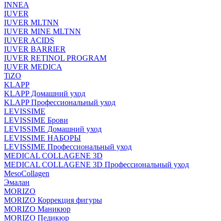
INNEA
IUVER
IUVER MLTNN
IUVER MINE MLTNN
IUVER ACIDS
IUVER BARRIER
IUVER RETINOL PROGRAM
IUVER MEDICA
TiZO
KLAPP
KLAPP Домашний уход
KLAPP Профессиональный уход
LEVISSIME
LEVISSIME Брови
LEVISSIME Домашний уход
LEVISSIME НАБОРЫ
LEVISSIME Профессиональный уход
MEDICAL COLLAGENE 3D
MEDICAL COLLAGENE 3D Профессиональный уход
MesoCollagen
Эмалан
MORIZO
MORIZO Коррекция фигуры
MORIZO Маникюр
MORIZO Педикюр