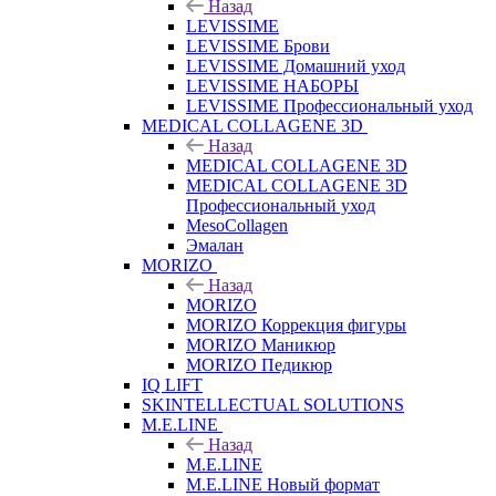
Назад
LEVISSIME
LEVISSIME Брови
LEVISSIME Домашний уход
LEVISSIME НАБОРЫ
LEVISSIME Профессиональный уход
MEDICAL COLLAGENE 3D
Назад
MEDICAL COLLAGENE 3D
MEDICAL COLLAGENE 3D
Профессиональный уход
MesoCollagen
Эмалан
MORIZO
Назад
MORIZO
MORIZO Коррекция фигуры
MORIZO Маникюр
MORIZO Педикюр
IQ LIFT
SKINTELLECTUAL SOLUTIONS
M.E.LINE
Назад
M.E.LINE
M.E.LINE Новый формат