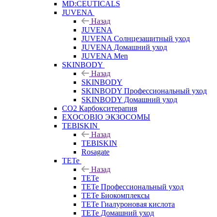
MD:CEUTICALS
JUVENA
Назад
JUVENA
JUVENA Солнцезащитный уход
JUVENA Домашний уход
JUVENA Men
SKINBODY
Назад
SKINBODY
SKINBODY Профессиональный уход
SKINBODY Домашний уход
CO2 Карбокситерапия
EXOCOBIO ЭКЗОСОМЫ
TEBISKIN
Назад
TEBISKIN
Rosagate
TETe
Назад
TETe
TETe Профессиональный уход
TETe Биокомплексы
TETe Гиалуроновая кислота
TETe Домашний уход