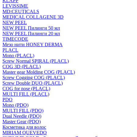
KLAPP
LEVISSIME
MD:CEUTICALS
MEDICAL COLLAGENE 3D
NEW PEEL
NEW PEEL Пилинги 50 мл
NEW PEEL Пилинги 20 мл
TIMECODE
Мезо нити HONEY DERMA
PLACL
Mono (PLACL)
Screw Normal SPIRAL (PLACL)
COG 3D (PLACL)
Master gear Molding COG (PLACL)
Screw Cogging COG (PLACL)
Screw Double DUO (PLACL)
COG for nose (PLACL)
MULTI FILL (PLACL)
PDO
Mono (PDO)
MULTI FILL (PDO)
Dual Needle (PDO)
Master Gear (PDO)
Косметика для волос
MIRIAM QUEVEDO