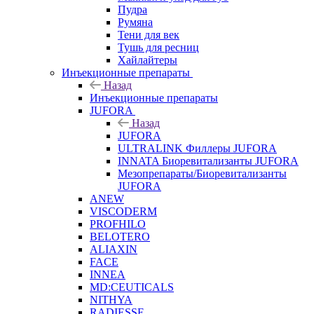
Пудра
Румяна
Тени для век
Тушь для ресниц
Хайлайтеры
Инъекционные препараты
Назад
Инъекционные препараты
JUFORA
Назад
JUFORA
ULTRALINK Филлеры JUFORA
INNATA Биоревитализанты JUFORA
Мезопрепараты/Биоревитализанты
JUFORA
ANEW
VISCODERM
PROFHILO
BELOTERO
ALIAXIN
FACE
INNEA
MD:CEUTICALS
NITHYA
RADIESSE