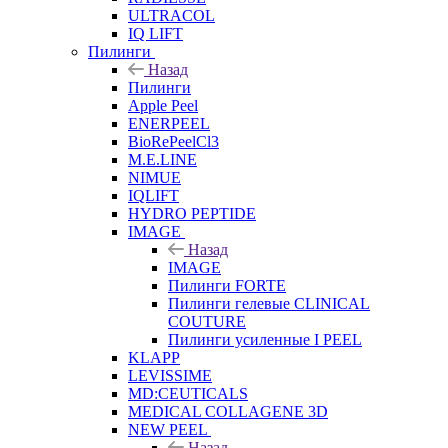
ULTRACOL
IQ LIFT
Пилинги
Назад
Пилинги
Apple Peel
ENERPEEL
BioRePeelCl3
M.E.LINE
NIMUE
IQLIFT
HYDRO PEPTIDE
IMAGE
Назад
IMAGE
Пилинги FORTE
Пилинги гелевые CLINICAL
COUTURE
Пилинги усиленные I PEEL
KLAPP
LEVISSIME
MD:CEUTICALS
MEDICAL COLLAGENE 3D
NEW PEEL
Назад