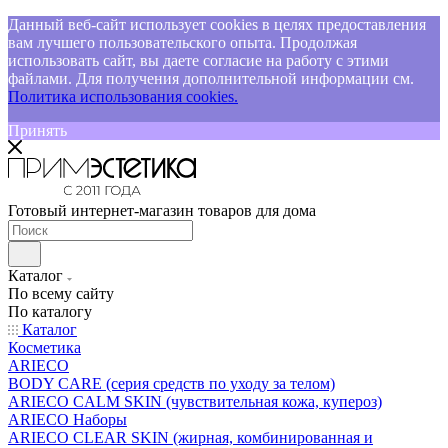
Данный веб-сайт использует cookies в целях предоставления
вам лучшего пользовательского опыта. Продолжая
использовать сайт, вы даете согласие на работу с этими
файлами. Для получения дополнительной информации см.
Политика использования cookies.
Принять
Готовый интернет-магазин товаров для дома
Каталог
По всему сайту
По каталогу
Каталог
Косметика
ARIECO
BODY CARE (серия средств по уходу за телом)
ARIECO CALM SKIN (чувствительная кожа, купероз)
ARIECO Наборы
ARIECO CLEAR SKIN (жирная, комбинированная и