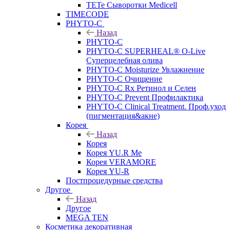
TETe Сыворотки Medicell
TIMECODE
PHYTO-C
Назад
PHYTO-C
PHYTO-C SUPERHEAL® O-Live
Суперцелебная олива
PHYTO-C Moisturize Увлажнение
PHYTO-C Очищение
PHYTO-C Rx Ретинол и Селен
PHYTO-C Prevent Профилактика
PHYTO-C Clinical Treatment. Проф.уход
(пигментация&акне)
Корея
Назад
Корея
Корея YU.R Me
Корея VERAMORE
Корея YU-R
Постпроцедурные средства
Другое
Назад
Другое
MEGA TEN
Косметика декоративная