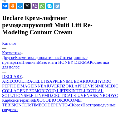
Declare Крем-лифтинг
ремоделирующий Multi Lift Re-
Modeling Contour Cream
Каталог
—
Косметика
Другое
Косметика декоративная
Инъекционные
препараты
Пилинги
Мезо нити HONEY DERMA
Косметика
для волос
—
DECLARE
ARIECO
ULTRACELLTIS
APPLE
NIMUE
DARIQUE
HYDRO
PEPTIDE
IMAGE
INNEA
IUVER
TiZO
KLAPP
LEVISSIME
MEDI
COLLAGENE 3D
MORIZO
IQ LIFT
SKINTELLECTUAL
SOLUTIONS
M.E.LINE
MD:CEUTICALS
JUVENA
SKINBODY
C
Карбокситерапия
EXOCOBIO ЭКЗОСОМЫ
TEBISKIN
TETe
TIMECODE
PHYTO-C
Корея
Постпроцедурные
средства
—