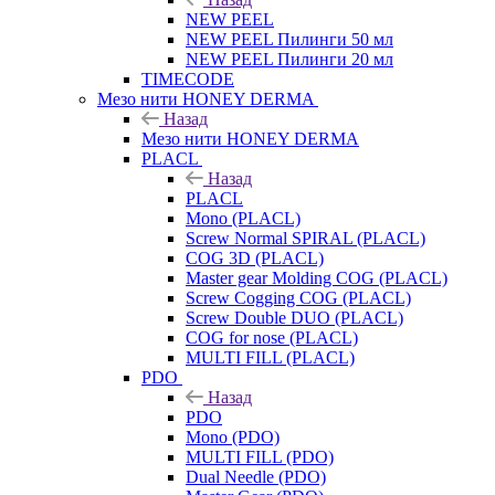
NEW PEEL
NEW PEEL Пилинги 50 мл
NEW PEEL Пилинги 20 мл
TIMECODE
Мезо нити HONEY DERMA
Назад
Мезо нити HONEY DERMA
PLACL
Назад
PLACL
Mono (PLACL)
Screw Normal SPIRAL (PLACL)
COG 3D (PLACL)
Master gear Molding COG (PLACL)
Screw Cogging COG (PLACL)
Screw Double DUO (PLACL)
COG for nose (PLACL)
MULTI FILL (PLACL)
PDO
Назад
PDO
Mono (PDO)
MULTI FILL (PDO)
Dual Needle (PDO)