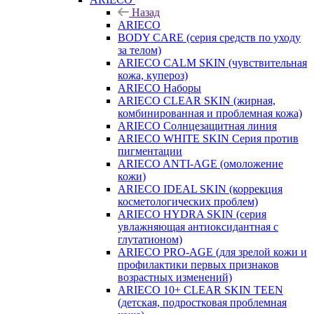
Назад
ARIECO
BODY CARE (серия средств по уходу
за телом)
ARIECO CALM SKIN (чувствительная
кожа, купероз)
ARIECO Наборы
ARIECO CLEAR SKIN (жирная,
комбинированная и проблемная кожа)
ARIECO Солнцезащитная линия
ARIECO WHITE SKIN Серия против
пигментации
ARIECO ANTI-AGE (омоложение
кожи)
ARIECO IDEAL SKIN (коррекция
косметологических проблем)
ARIECO HYDRA SKIN (серия
увлажняющая антиоксидантная с
глутатионом)
ARIECO PRO-AGE (для зрелой кожи и
профилактики первых признаков
возрастных изменений)
ARIECO 10+ CLEAR SKIN TEEN
(детская, подростковая проблемная