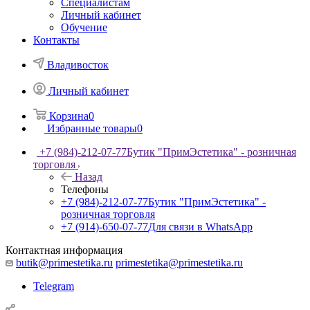
Специалистам
Личный кабинет
Обучение
Контакты
Владивосток
Личный кабинет
Корзина
0
Избранные товары
0
+7 (984)-212-07-77
Бутик "ПримЭстетика" - розничная
торговля
Назад
Телефоны
+7 (984)-212-07-77
Бутик "ПримЭстетика" -
розничная торговля
+7 (914)-650-07-77
Для связи в WhatsApp
Контактная информация
butik@primestetika.ru
primestetika@primestetika.ru
Telegram