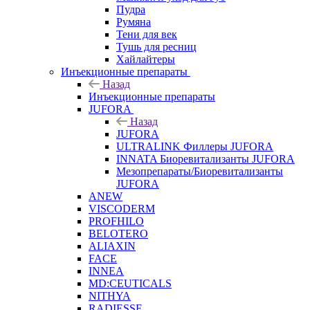
Пудра
Румяна
Тени для век
Тушь для ресниц
Хайлайтеры
Инъекционные препараты
Назад
Инъекционные препараты
JUFORA
Назад
JUFORA
ULTRALINK Филлеры JUFORA
INNATA Биоревитализанты JUFORA
Мезопрепараты/Биоревитализанты
JUFORA
ANEW
VISCODERM
PROFHILO
BELOTERO
ALIAXIN
FACE
INNEA
MD:CEUTICALS
NITHYA
RADIESSE