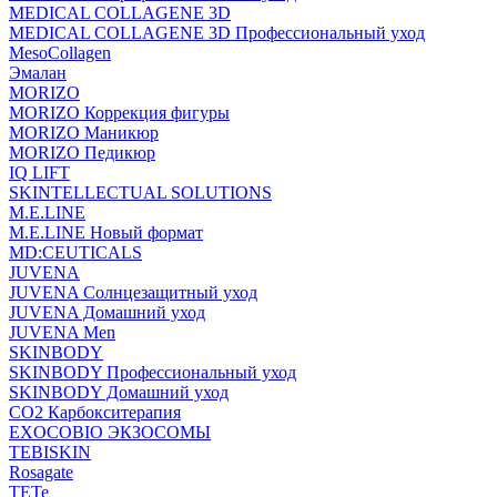
MEDICAL COLLAGENE 3D
MEDICAL COLLAGENE 3D Профессиональный уход
MesoCollagen
Эмалан
MORIZO
MORIZO Коррекция фигуры
MORIZO Маникюр
MORIZO Педикюр
IQ LIFT
SKINTELLECTUAL SOLUTIONS
M.E.LINE
M.E.LINE Новый формат
MD:CEUTICALS
JUVENA
JUVENA Солнцезащитный уход
JUVENA Домашний уход
JUVENA Men
SKINBODY
SKINBODY Профессиональный уход
SKINBODY Домашний уход
CO2 Карбокситерапия
EXOCOBIO ЭКЗОСОМЫ
TEBISKIN
Rosagate
TETe