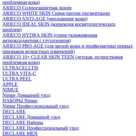
проблемная кожа)
ARIECO Солнцезащитная линия
ARIECO WHITE SKIN Серия против пигментации
ARIECO ANTI-AGE (омоложение кожи)
ARIECO IDEAL SKIN (коррекция косметологических
проблем)
ARIECO HYDRA SKIN (серия увлажняющая
антиоксидантная с глутатионом)
ARIECO PRO-AGE (для зрелой кожи и профилактики первых
признаков возрастных изменений)
ARIECO 10+ CLEAR SKIN TEEN (детская, подростковая
проблемная кожа)
ULTRACELLTIS
ULTRA VITA-C
ULTRA PEEL
APPLE
NIMUE
Nimue Домашний уход
НАБОРЫ Nimue
Nimue Профессиональный уход
DECLARE
DECLARE Домашний уход
DECLARE Наборы
DECLARE Профессиональный уход
DECLARE MEN