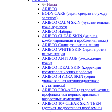
Назад
ARIECO
BODY CARE (серия средств по уходу
за телом)
ARIECO CALM SKIN (чувствительная
кожа, купероз)
ARIECO Наборы
ARIECO CLEAR SKIN (жирная,
комбинированная и проблемная кожа)
ARIECO Солнцезащитная линия
ARIECO WHITE SKIN Серия против
пигментации
ARIECO ANTI-AGE (омоложение
кожи)
ARIECO IDEAL SKIN (коррекция
косметологических проблем)
ARIECO HYDRA SKIN (серия
увлажняющая антиоксидантная с
глутатионом)
ARIECO PRO-AGE (для зрелой кожи и
профилактики первых признаков
возрастных изменений)
ARIECO 10+ CLEAR SKIN TEEN
(детская, подростковая проблемная