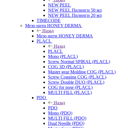
NEW PEEL
NEW PEEL Пилинги 50 мл
NEW PEEL Пилинги 20 мл
TIMECODE
Мезо нити HONEY DERMA
Назад
Мезо нити HONEY DERMA
PLACL
Назад
PLACL
Mono (PLACL)
Screw Normal SPIRAL (PLACL)
COG 3D (PLACL)
Master gear Molding COG (PLACL)
Screw Cogging COG (PLACL)
Screw Double DUO (PLACL)
COG for nose (PLACL)
MULTI FILL (PLACL)
PDO
Назад
PDO
Mono (PDO)
MULTI FILL (PDO)
Dual Needle (PDO)