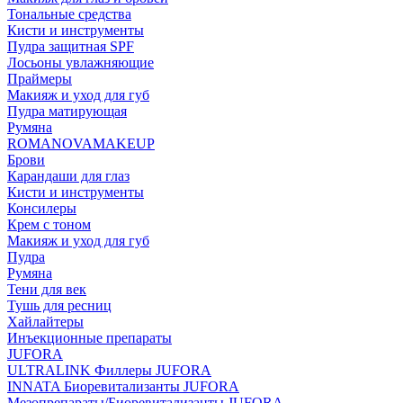
Тональные средства
Кисти и инструменты
Пудра защитная SPF
Лосьоны увлажняющие
Праймеры
Макияж и уход для губ
Пудра матирующая
Румяна
ROMANOVAMAKEUP
Брови
Карандаши для глаз
Кисти и инструменты
Консилеры
Крем с тоном
Макияж и уход для губ
Пудра
Румяна
Тени для век
Тушь для ресниц
Хайлайтеры
Инъекционные препараты
JUFORA
ULTRALINK Филлеры JUFORA
INNATA Биоревитализанты JUFORA
Мезопрепараты/Биоревитализанты JUFORA