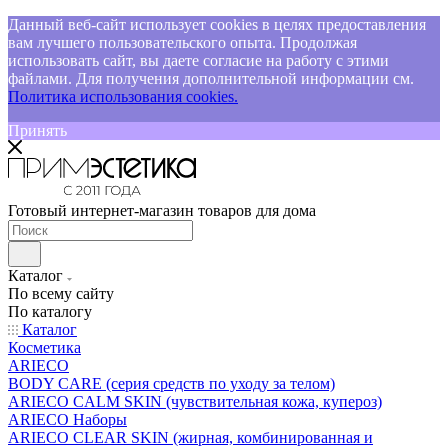
Данный веб-сайт использует cookies в целях предоставления
вам лучшего пользовательского опыта. Продолжая
использовать сайт, вы даете согласие на работу с этими
файлами. Для получения дополнительной информации см.
Политика использования cookies.
Принять
Готовый интернет-магазин товаров для дома
Каталог
По всему сайту
По каталогу
Каталог
Косметика
ARIECO
BODY CARE (серия средств по уходу за телом)
ARIECO CALM SKIN (чувствительная кожа, купероз)
ARIECO Наборы
ARIECO CLEAR SKIN (жирная, комбинированная и