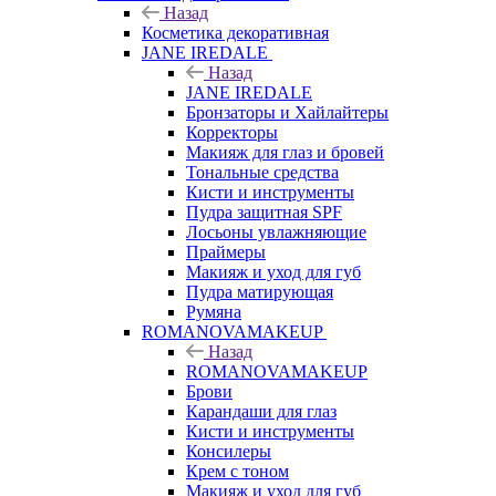
Назад
Косметика декоративная
JANE IREDALE
Назад
JANE IREDALE
Бронзаторы и Хайлайтеры
Корректоры
Макияж для глаз и бровей
Тональные средства
Кисти и инструменты
Пудра защитная SPF
Лосьоны увлажняющие
Праймеры
Макияж и уход для губ
Пудра матирующая
Румяна
ROMANOVAMAKEUP
Назад
ROMANOVAMAKEUP
Брови
Карандаши для глаз
Кисти и инструменты
Консилеры
Крем с тоном
Макияж и уход для губ