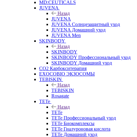
MD:CEUTICALS
JUVENA
Назад
JUVENA
JUVENA Солнцезащитный уход
JUVENA Домашний уход
JUVENA Men
SKINBODY
Назад
SKINBODY
SKINBODY Профессиональный уход
SKINBODY Домашний уход
CO2 Карбокситерапия
EXOCOBIO ЭКЗОСОМЫ
TEBISKIN
Назад
TEBISKIN
Rosagate
TETe
Назад
TETe
TETe Профессиональный уход
TETe Биокомплексы
TETe Гиалуроновая кислота
TETe Домашний уход