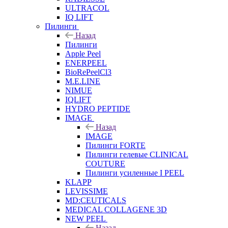
ULTRACOL
IQ LIFT
Пилинги
Назад
Пилинги
Apple Peel
ENERPEEL
BioRePeelCl3
M.E.LINE
NIMUE
IQLIFT
HYDRO PEPTIDE
IMAGE
Назад
IMAGE
Пилинги FORTE
Пилинги гелевые CLINICAL
COUTURE
Пилинги усиленные I PEEL
KLAPP
LEVISSIME
MD:CEUTICALS
MEDICAL COLLAGENE 3D
NEW PEEL
Назад