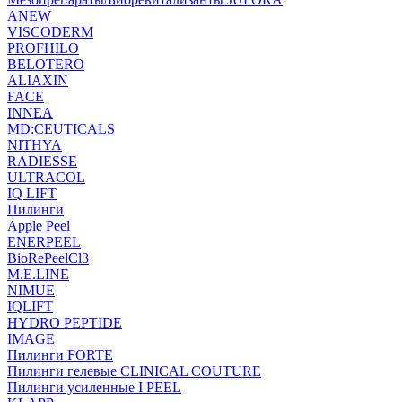
ANEW
VISCODERM
PROFHILO
BELOTERO
ALIAXIN
FACE
INNEA
MD:CEUTICALS
NITHYA
RADIESSE
ULTRACOL
IQ LIFT
Пилинги
Apple Peel
ENERPEEL
BioRePeelCl3
M.E.LINE
NIMUE
IQLIFT
HYDRO PEPTIDE
IMAGE
Пилинги FORTE
Пилинги гелевые CLINICAL COUTURE
Пилинги усиленные I PEEL