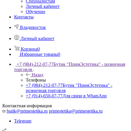
Специалистам
Личный кабинет
Обучение
Контакты
Владивосток
Личный кабинет
Корзина
0
Избранные товары
0
+7 (984)-212-07-77
Бутик "ПримЭстетика" - розничная
торговля
Назад
Телефоны
+7 (984)-212-07-77
Бутик "ПримЭстетика" -
розничная торговля
+7 (914)-650-07-77
Для связи в WhatsApp
Контактная информация
butik@primestetika.ru
primestetika@primestetika.ru
Telegram