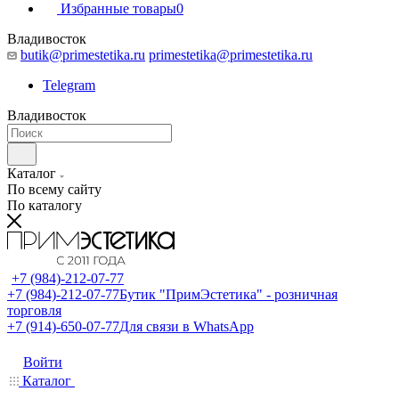
Избранные товары
0
Владивосток
butik@primestetika.ru
primestetika@primestetika.ru
Telegram
Владивосток
Каталог
По всему сайту
По каталогу
+7 (984)-212-07-77
+7 (984)-212-07-77
Бутик "ПримЭстетика" - розничная
торговля
+7 (914)-650-07-77
Для связи в WhatsApp
Войти
Каталог