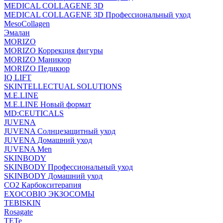
MEDICAL COLLAGENE 3D
MEDICAL COLLAGENE 3D Профессиональный уход
MesoCollagen
Эмалан
MORIZO
MORIZO Коррекция фигуры
MORIZO Маникюр
MORIZO Педикюр
IQ LIFT
SKINTELLECTUAL SOLUTIONS
M.E.LINE
M.E.LINE Новый формат
MD:CEUTICALS
JUVENA
JUVENA Солнцезащитный уход
JUVENA Домашний уход
JUVENA Men
SKINBODY
SKINBODY Профессиональный уход
SKINBODY Домашний уход
CO2 Карбокситерапия
EXOCOBIO ЭКЗОСОМЫ
TEBISKIN
Rosagate
TETe