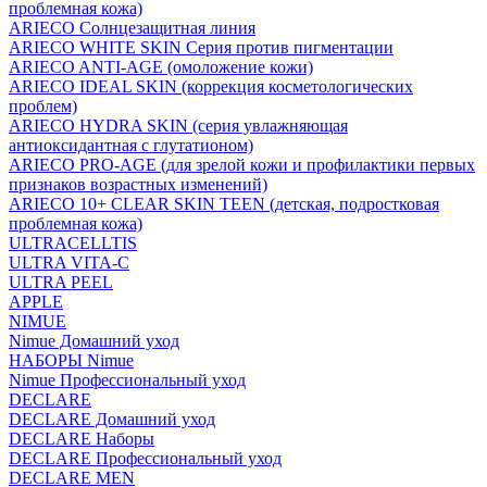
проблемная кожа)
ARIECO Солнцезащитная линия
ARIECO WHITE SKIN Серия против пигментации
ARIECO ANTI-AGE (омоложение кожи)
ARIECO IDEAL SKIN (коррекция косметологических
проблем)
ARIECO HYDRA SKIN (серия увлажняющая
антиоксидантная с глутатионом)
ARIECO PRO-AGE (для зрелой кожи и профилактики первых
признаков возрастных изменений)
ARIECO 10+ CLEAR SKIN TEEN (детская, подростковая
проблемная кожа)
ULTRACELLTIS
ULTRA VITA-C
ULTRA PEEL
APPLE
NIMUE
Nimue Домашний уход
НАБОРЫ Nimue
Nimue Профессиональный уход
DECLARE
DECLARE Домашний уход
DECLARE Наборы
DECLARE Профессиональный уход
DECLARE MEN