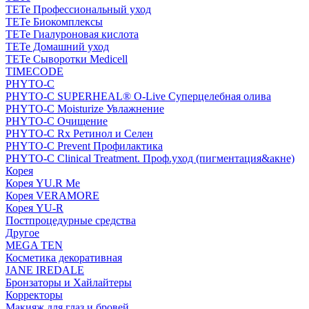
TETe Профессиональный уход
TETe Биокомплексы
TETe Гиалуроновая кислота
TETe Домашний уход
TETe Сыворотки Medicell
TIMECODE
PHYTO-C
PHYTO-C SUPERHEAL® O-Live Суперцелебная олива
PHYTO-C Moisturize Увлажнение
PHYTO-C Очищение
PHYTO-C Rx Ретинол и Селен
PHYTO-C Prevent Профилактика
PHYTO-C Clinical Treatment. Проф.уход (пигментация&акне)
Корея
Корея YU.R Me
Корея VERAMORE
Корея YU-R
Постпроцедурные средства
Другое
MEGA TEN
Косметика декоративная
JANE IREDALE
Бронзаторы и Хайлайтеры
Корректоры
Макияж для глаз и бровей