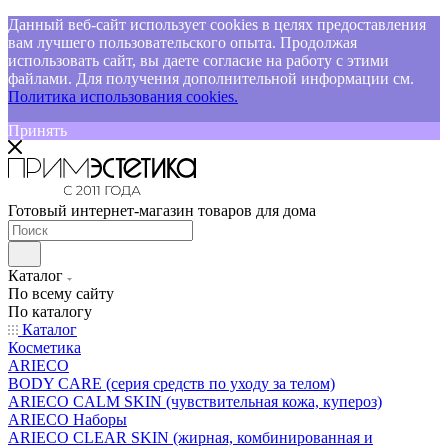
Данный веб-сайт использует cookies в целях предоставления
вам лучшего пользовательского опыта. Продолжая
использовать сайт, вы даете согласие на работу с этими
файлами. Для получения дополнительной информации см.
Политика использования cookies.
Принять
Готовый интернет-магазин товаров для дома
Каталог
По всему сайту
По каталогу
Каталог
Косметика
ARIECO
BODY CARE (серия средств по уходу за телом)
ARIECO CALM SKIN (чувствительная кожа, купероз)
ARIECO Наборы
ARIECO CLEAR SKIN (жирная, комбинированная и