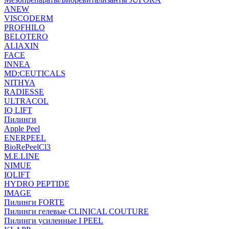
ANEW
VISCODERM
PROFHILO
BELOTERO
ALIAXIN
FACE
INNEA
MD:CEUTICALS
NITHYA
RADIESSE
ULTRACOL
IQ LIFT
Пилинги
Apple Peel
ENERPEEL
BioRePeelCl3
M.E.LINE
NIMUE
IQLIFT
HYDRO PEPTIDE
IMAGE
Пилинги FORTE
Пилинги гелевые CLINICAL COUTURE
Пилинги усиленные I PEEL