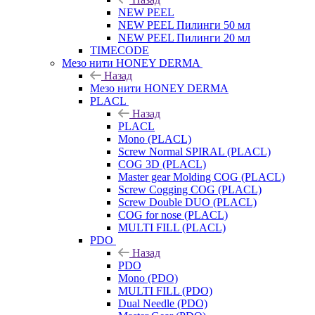
NEW PEEL
NEW PEEL Пилинги 50 мл
NEW PEEL Пилинги 20 мл
TIMECODE
Мезо нити HONEY DERMA
Назад
Мезо нити HONEY DERMA
PLACL
Назад
PLACL
Mono (PLACL)
Screw Normal SPIRAL (PLACL)
COG 3D (PLACL)
Master gear Molding COG (PLACL)
Screw Cogging COG (PLACL)
Screw Double DUO (PLACL)
COG for nose (PLACL)
MULTI FILL (PLACL)
PDO
Назад
PDO
Mono (PDO)
MULTI FILL (PDO)
Dual Needle (PDO)