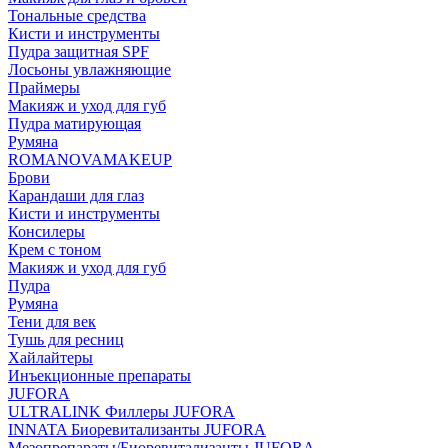
Тональные средства
Кисти и инструменты
Пудра защитная SPF
Лосьоны увлажняющие
Праймеры
Макияж и уход для губ
Пудра матирующая
Румяна
ROMANOVAMAKEUP
Брови
Карандаши для глаз
Кисти и инструменты
Консилеры
Крем с тоном
Макияж и уход для губ
Пудра
Румяна
Тени для век
Тушь для ресниц
Хайлайтеры
Инъекционные препараты
JUFORA
ULTRALINK Филлеры JUFORA
INNATA Биоревитализанты JUFORA
Мезопрепараты/Биоревитализанты JUFORA