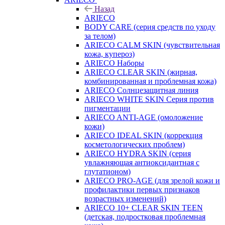
Назад
ARIECO
BODY CARE (серия средств по уходу
за телом)
ARIECO CALM SKIN (чувствительная
кожа, купероз)
ARIECO Наборы
ARIECO CLEAR SKIN (жирная,
комбинированная и проблемная кожа)
ARIECO Солнцезащитная линия
ARIECO WHITE SKIN Серия против
пигментации
ARIECO ANTI-AGE (омоложение
кожи)
ARIECO IDEAL SKIN (коррекция
косметологических проблем)
ARIECO HYDRA SKIN (серия
увлажняющая антиоксидантная с
глутатионом)
ARIECO PRO-AGE (для зрелой кожи и
профилактики первых признаков
возрастных изменений)
ARIECO 10+ CLEAR SKIN TEEN
(детская, подростковая проблемная