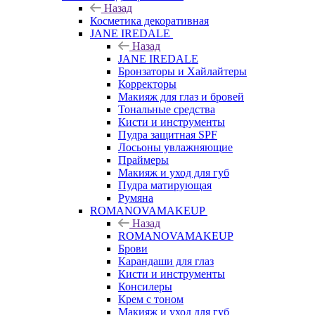
Назад
Косметика декоративная
JANE IREDALE
Назад
JANE IREDALE
Бронзаторы и Хайлайтеры
Корректоры
Макияж для глаз и бровей
Тональные средства
Кисти и инструменты
Пудра защитная SPF
Лосьоны увлажняющие
Праймеры
Макияж и уход для губ
Пудра матирующая
Румяна
ROMANOVAMAKEUP
Назад
ROMANOVAMAKEUP
Брови
Карандаши для глаз
Кисти и инструменты
Консилеры
Крем с тоном
Макияж и уход для губ