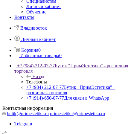
Специалистам
Личный кабинет
Обучение
Контакты
Владивосток
Личный кабинет
Корзина
0
Избранные товары
0
+7 (984)-212-07-77
Бутик "ПримЭстетика" - розничная
торговля
Назад
Телефоны
+7 (984)-212-07-77
Бутик "ПримЭстетика" -
розничная торговля
+7 (914)-650-07-77
Для связи в WhatsApp
Контактная информация
butik@primestetika.ru
primestetika@primestetika.ru
Telegram