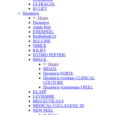
ULTRACOL
IQ LIFT
Пилинги
Назад
Пилинги
Apple Peel
ENERPEEL
BioRePeelCl3
M.E.LINE
NIMUE
IQLIFT
HYDRO PEPTIDE
IMAGE
Назад
IMAGE
Пилинги FORTE
Пилинги гелевые CLINICAL
COUTURE
Пилинги усиленные I PEEL
KLAPP
LEVISSIME
MD:CEUTICALS
MEDICAL COLLAGENE 3D
NEW PEEL
Назад