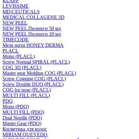
KLAPP
LEVISSIME
MD:CEUTICALS
MEDICAL COLLAGENE 3D
NEW PEEL
NEW PEEL Пилинги 50 мл
NEW PEEL Пилинги 20 мл
TIMECODE
Мезо нити HONEY DERMA
PLACL
Mono (PLACL)
Screw Normal SPIRAL (PLACL)
COG 3D (PLACL)
Master gear Molding COG (PLACL)
Screw Cogging COG (PLACL)
Screw Double DUO (PLACL)
COG for nose (PLACL)
MULTI FILL (PLACL)
PDO
Mono (PDO)
MULTI FILL (PDO)
Dual Needle (PDO)
Master Gear (PDO)
Косметика для волос
MIRIAM QUEVEDO