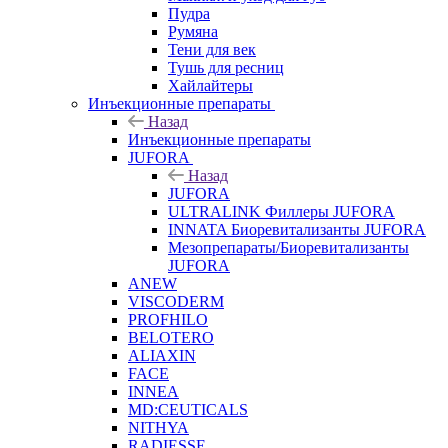
Пудра
Румяна
Тени для век
Тушь для ресниц
Хайлайтеры
Инъекционные препараты
Назад
Инъекционные препараты
JUFORA
Назад
JUFORA
ULTRALINK Филлеры JUFORA
INNATA Биоревитализанты JUFORA
Мезопрепараты/Биоревитализанты
JUFORA
ANEW
VISCODERM
PROFHILO
BELOTERO
ALIAXIN
FACE
INNEA
MD:CEUTICALS
NITHYA
RADIESSE