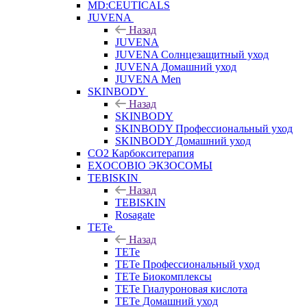
MD:CEUTICALS
JUVENA
Назад
JUVENA
JUVENA Солнцезащитный уход
JUVENA Домашний уход
JUVENA Men
SKINBODY
Назад
SKINBODY
SKINBODY Профессиональный уход
SKINBODY Домашний уход
CO2 Карбокситерапия
EXOCOBIO ЭКЗОСОМЫ
TEBISKIN
Назад
TEBISKIN
Rosagate
TETe
Назад
TETe
TETe Профессиональный уход
TETe Биокомплексы
TETe Гиалуроновая кислота
TETe Домашний уход