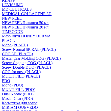
KLAPP
LEVISSIME
MD:CEUTICALS
MEDICAL COLLAGENE 3D
NEW PEEL
NEW PEEL Пилинги 50 мл
NEW PEEL Пилинги 20 мл
TIMECODE
Мезо нити HONEY DERMA
PLACL
Mono (PLACL)
Screw Normal SPIRAL (PLACL)
COG 3D (PLACL)
Master gear Molding COG (PLACL)
Screw Cogging COG (PLACL)
Screw Double DUO (PLACL)
COG for nose (PLACL)
MULTI FILL (PLACL)
PDO
Mono (PDO)
MULTI FILL (PDO)
Dual Needle (PDO)
Master Gear (PDO)
Косметика для волос
MIRIAM QUEVEDO