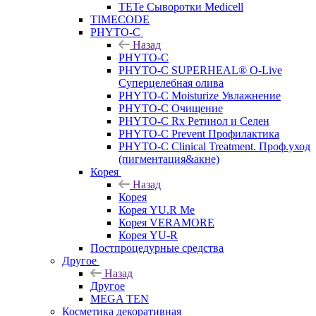
TETe Сыворотки Medicell
TIMECODE
PHYTO-C
Назад
PHYTO-C
PHYTO-C SUPERHEAL® O-Live
Суперцелебная олива
PHYTO-C Moisturize Увлажнение
PHYTO-C Очищение
PHYTO-C Rx Ретинол и Селен
PHYTO-C Prevent Профилактика
PHYTO-C Clinical Treatment. Проф.уход
(пигментация&акне)
Корея
Назад
Корея
Корея YU.R Me
Корея VERAMORE
Корея YU-R
Постпроцедурные средства
Другое
Назад
Другое
MEGA TEN
Косметика декоративная