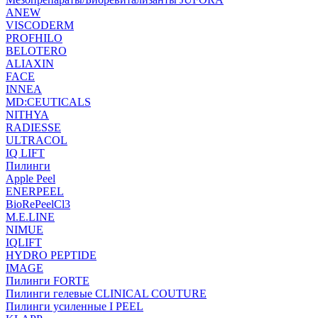
ANEW
VISCODERM
PROFHILO
BELOTERO
ALIAXIN
FACE
INNEA
MD:CEUTICALS
NITHYA
RADIESSE
ULTRACOL
IQ LIFT
Пилинги
Apple Peel
ENERPEEL
BioRePeelCl3
M.E.LINE
NIMUE
IQLIFT
HYDRO PEPTIDE
IMAGE
Пилинги FORTE
Пилинги гелевые CLINICAL COUTURE
Пилинги усиленные I PEEL