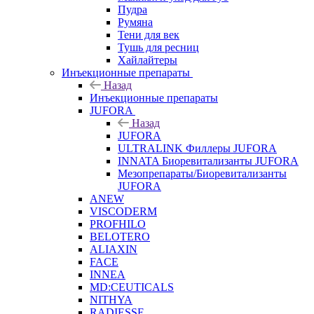
Пудра
Румяна
Тени для век
Тушь для ресниц
Хайлайтеры
Инъекционные препараты
Назад
Инъекционные препараты
JUFORA
Назад
JUFORA
ULTRALINK Филлеры JUFORA
INNATA Биоревитализанты JUFORA
Мезопрепараты/Биоревитализанты
JUFORA
ANEW
VISCODERM
PROFHILO
BELOTERO
ALIAXIN
FACE
INNEA
MD:CEUTICALS
NITHYA
RADIESSE