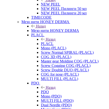
NEW PEEL
NEW PEEL Пилинги 50 мл
NEW PEEL Пилинги 20 мл
TIMECODE
Мезо нити HONEY DERMA
Назад
Мезо нити HONEY DERMA
PLACL
Назад
PLACL
Mono (PLACL)
Screw Normal SPIRAL (PLACL)
COG 3D (PLACL)
Master gear Molding COG (PLACL)
Screw Cogging COG (PLACL)
Screw Double DUO (PLACL)
COG for nose (PLACL)
MULTI FILL (PLACL)
PDO
Назад
PDO
Mono (PDO)
MULTI FILL (PDO)
Dual Needle (PDO)