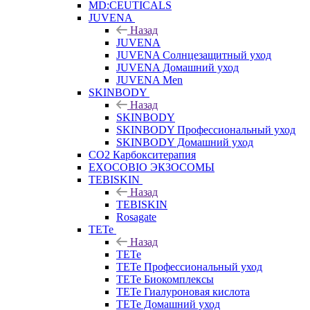
MD:CEUTICALS
JUVENA
Назад
JUVENA
JUVENA Солнцезащитный уход
JUVENA Домашний уход
JUVENA Men
SKINBODY
Назад
SKINBODY
SKINBODY Профессиональный уход
SKINBODY Домашний уход
CO2 Карбокситерапия
EXOCOBIO ЭКЗОСОМЫ
TEBISKIN
Назад
TEBISKIN
Rosagate
TETe
Назад
TETe
TETe Профессиональный уход
TETe Биокомплексы
TETe Гиалуроновая кислота
TETe Домашний уход