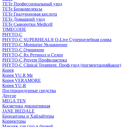
TETe Профессиональный уход
TETe Биокомплексы
TETe Гиалуроновая кислота
TETe Домашний уход
TETe Сыворотки Medicell
TIMECODE
PHYTO-C
PHYTO-C SUPERHEAL® O-Live Суперцелебная олива
PHYTO-C Moisturize Увлажнение
PHYTO-C Очищение
PHYTO-C Rx Ретинол и Селен
PHYTO-C Prevent Профилактика
PHYTO-C Clinical Treatment. Проф.уход (пигментация&акне)
Корея
Корея YU.R Me
Корея VERAMORE
Корея YU-R
Постпроцедурные средства
Другое
MEGA TEN
Косметика декоративная
JANE IREDALE
Бронзаторы и Хайлайтеры
Корректоры
Макияж для глаз и бровей