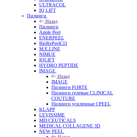
ULTRACOL
IQ LIFT
Пилинги
Назад
Пилинги
Apple Peel
ENERPEEL
BioRePeelCl3
M.E.LINE
NIMUE
IQLIFT
HYDRO PEPTIDE
IMAGE
Назад
IMAGE
Пилинги FORTE
Пилинги гелевые CLINICAL
COUTURE
Пилинги усиленные I PEEL
KLAPP
LEVISSIME
MD:CEUTICALS
MEDICAL COLLAGENE 3D
NEW PEEL
Назад