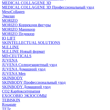
MEDICAL COLLAGENE 3D
MEDICAL COLLAGENE 3D Профессиональный уход
MesoCollagen
Эмалан
MORIZO
MORIZO Коррекция фигуры
MORIZO Маникюр
MORIZO Педикюр
IQ LIFT
SKINTELLECTUAL SOLUTIONS
M.E.LINE
M.E.LINE Новый формат
MD:CEUTICALS
JUVENA
JUVENA Солнцезащитный уход
JUVENA Домашний уход
JUVENA Men
SKINBODY
SKINBODY Профессиональный уход
SKINBODY Домашний уход
CO2 Карбокситерапия
EXOCOBIO ЭКЗОСОМЫ
TEBISKIN
Rosagate
TETe