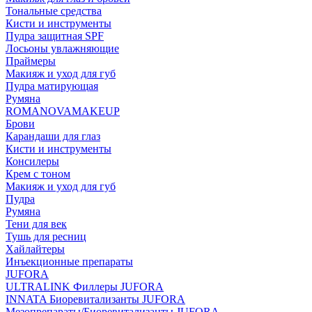
Тональные средства
Кисти и инструменты
Пудра защитная SPF
Лосьоны увлажняющие
Праймеры
Макияж и уход для губ
Пудра матирующая
Румяна
ROMANOVAMAKEUP
Брови
Карандаши для глаз
Кисти и инструменты
Консилеры
Крем с тоном
Макияж и уход для губ
Пудра
Румяна
Тени для век
Тушь для ресниц
Хайлайтеры
Инъекционные препараты
JUFORA
ULTRALINK Филлеры JUFORA
INNATA Биоревитализанты JUFORA
Мезопрепараты/Биоревитализанты JUFORA