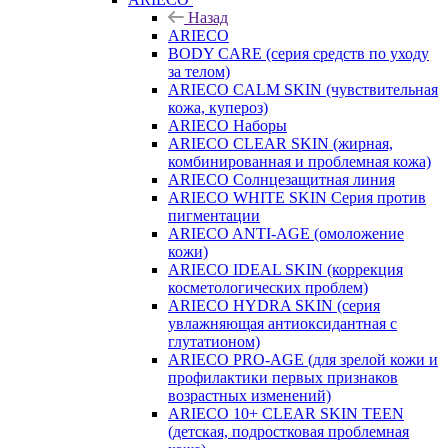
Назад
ARIECO
BODY CARE (серия средств по уходу
за телом)
ARIECO CALM SKIN (чувствительная
кожа, купероз)
ARIECO Наборы
ARIECO CLEAR SKIN (жирная,
комбинированная и проблемная кожа)
ARIECO Солнцезащитная линия
ARIECO WHITE SKIN Серия против
пигментации
ARIECO ANTI-AGE (омоложение
кожи)
ARIECO IDEAL SKIN (коррекция
косметологических проблем)
ARIECO HYDRA SKIN (серия
увлажняющая антиоксидантная с
глутатионом)
ARIECO PRO-AGE (для зрелой кожи и
профилактики первых признаков
возрастных изменений)
ARIECO 10+ CLEAR SKIN TEEN
(детская, подростковая проблемная