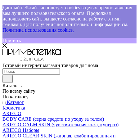
Данный веб-сайт использует cookies в целях предоставления
вам лучшего пользовательского опыта. Продолжая
использовать сайт, вы даете согласие на работу с этими
файлами. Для получения дополнительной информации см.
Политика использования cookies.
Принять
Готовый интернет-магазин товаров для дома
Каталог
По всему сайту
По каталогу
Каталог
Косметика
ARIECO
BODY CARE (серия средств по уходу за телом)
ARIECO CALM SKIN (чувствительная кожа, купероз)
ARIECO Наборы
ARIECO CLEAR SKIN (жирная, комбинированная и