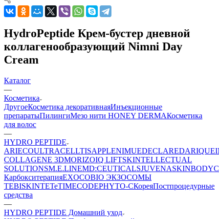
HydroPeptide Крем-бустер дневной
коллагенообразующий Nimni Day
Cream
Каталог
—
Косметика
Другое
Косметика декоративная
Инъекционные
препараты
Пилинги
Мезо нити HONEY DERMA
Косметика
для волос
—
HYDRO PEPTIDE
ARIECO
ULTRACELLTIS
APPLE
NIMUE
DECLARE
DARIQUE
COLLAGENE 3D
MORIZO
IQ LIFT
SKINTELLECTUAL
SOLUTIONS
M.E.LINE
MD:CEUTICALS
JUVENA
SKINBODY
C
Карбокситерапия
EXOCOBIO ЭКЗОСОМЫ
TEBISKIN
TETe
TIMECODE
PHYTO-C
Корея
Постпроцедурные
средства
—
HYDRO PEPTIDE Домашний уход