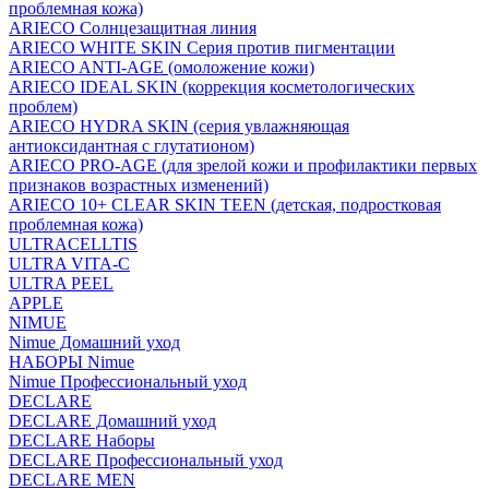
проблемная кожа)
ARIECO Солнцезащитная линия
ARIECO WHITE SKIN Серия против пигментации
ARIECO ANTI-AGE (омоложение кожи)
ARIECO IDEAL SKIN (коррекция косметологических
проблем)
ARIECO HYDRA SKIN (серия увлажняющая
антиоксидантная с глутатионом)
ARIECO PRO-AGE (для зрелой кожи и профилактики первых
признаков возрастных изменений)
ARIECO 10+ CLEAR SKIN TEEN (детская, подростковая
проблемная кожа)
ULTRACELLTIS
ULTRA VITA-C
ULTRA PEEL
APPLE
NIMUE
Nimue Домашний уход
НАБОРЫ Nimue
Nimue Профессиональный уход
DECLARE
DECLARE Домашний уход
DECLARE Наборы
DECLARE Профессиональный уход
DECLARE MEN