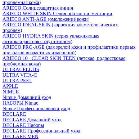
проблемная кожа)
ARIECO Солнцезащитная линия
ARIECO WHITE SKIN Серия против пигментации
ARIECO ANTI-AGE (омоложение кожи)
ARIECO IDEAL SKIN (коррекция косметологических
проблем)
ARIECO HYDRA SKIN (серия увлажняющая
антиоксидантная с глутатионом)
ARIECO PRO-AGE (для зрелой кожи и профилактики первых
признаков возрастных изменений)
ARIECO 10+ CLEAR SKIN TEEN (детская, подростковая
проблемная кожа)
ULTRACELLTIS
ULTRA VITA-C
ULTRA PEEL
APPLE
NIMUE
Nimue Домашний уход
НАБОРЫ Nimue
Nimue Профессиональный уход
DECLARE
DECLARE Домашний уход
DECLARE Наборы
DECLARE Профессиональный уход
DECLARE MEN