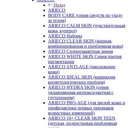
Назад
ARIECO
BODY CARE (серия средств по уходу
за телом)
ARIECO CALM SKIN (чувствительная
кожа, купероз)
ARIECO Наборы
ARIECO CLEAR SKIN (жирная,
комбинированная и проблемная кожа)
ARIECO Солнцезащитная линия
ARIECO WHITE SKIN Серия против
пигментации
ARIECO ANTI-AGE (омоложение
кожи)
ARIECO IDEAL SKIN (коррекция
косметологических проблем)
ARIECO HYDRA SKIN (серия
увлажняющая антиоксидантная с
глутатионом)
ARIECO PRO-AGE (для зрелой кожи и
профилактики первых признаков
возрастных изменений)
ARIECO 10+ CLEAR SKIN TEEN
(детская, подростковая проблемная