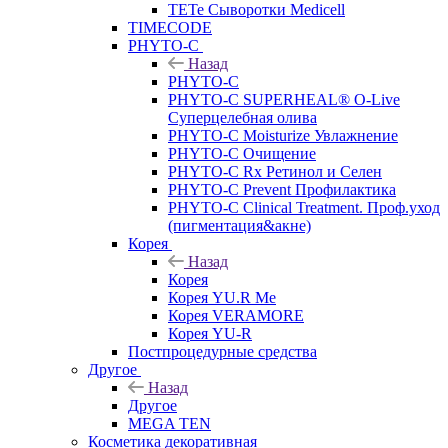
TETe Сыворотки Medicell
TIMECODE
PHYTO-C
Назад
PHYTO-C
PHYTO-C SUPERHEAL® O-Live
Суперцелебная олива
PHYTO-C Moisturize Увлажнение
PHYTO-C Очищение
PHYTO-C Rx Ретинол и Селен
PHYTO-C Prevent Профилактика
PHYTO-C Clinical Treatment. Проф.уход
(пигментация&акне)
Корея
Назад
Корея
Корея YU.R Me
Корея VERAMORE
Корея YU-R
Постпроцедурные средства
Другое
Назад
Другое
MEGA TEN
Косметика декоративная