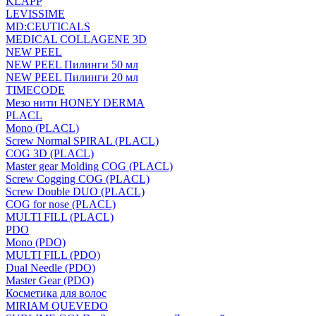
KLAPP
LEVISSIME
MD:CEUTICALS
MEDICAL COLLAGENE 3D
NEW PEEL
NEW PEEL Пилинги 50 мл
NEW PEEL Пилинги 20 мл
TIMECODE
Мезо нити HONEY DERMA
PLACL
Mono (PLACL)
Screw Normal SPIRAL (PLACL)
COG 3D (PLACL)
Master gear Molding COG (PLACL)
Screw Cogging COG (PLACL)
Screw Double DUO (PLACL)
COG for nose (PLACL)
MULTI FILL (PLACL)
PDO
Mono (PDO)
MULTI FILL (PDO)
Dual Needle (PDO)
Master Gear (PDO)
Косметика для волос
MIRIAM QUEVEDO