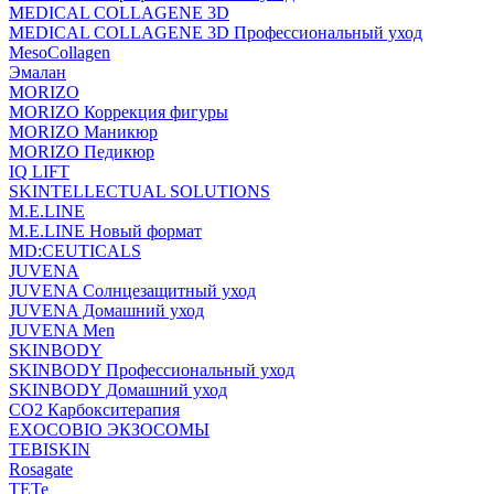
MEDICAL COLLAGENE 3D
MEDICAL COLLAGENE 3D Профессиональный уход
MesoCollagen
Эмалан
MORIZO
MORIZO Коррекция фигуры
MORIZO Маникюр
MORIZO Педикюр
IQ LIFT
SKINTELLECTUAL SOLUTIONS
M.E.LINE
M.E.LINE Новый формат
MD:CEUTICALS
JUVENA
JUVENA Солнцезащитный уход
JUVENA Домашний уход
JUVENA Men
SKINBODY
SKINBODY Профессиональный уход
SKINBODY Домашний уход
CO2 Карбокситерапия
EXOCOBIO ЭКЗОСОМЫ
TEBISKIN
Rosagate
TETe