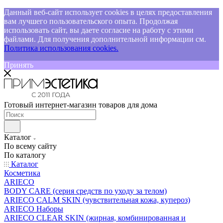
Данный веб-сайт использует cookies в целях предоставления
вам лучшего пользовательского опыта. Продолжая
использовать сайт, вы даете согласие на работу с этими
файлами. Для получения дополнительной информации см.
Политика использования cookies.
Принять
Готовый интернет-магазин товаров для дома
Каталог
По всему сайту
По каталогу
Каталог
Косметика
ARIECO
BODY CARE (серия средств по уходу за телом)
ARIECO CALM SKIN (чувствительная кожа, купероз)
ARIECO Наборы
ARIECO CLEAR SKIN (жирная, комбинированная и