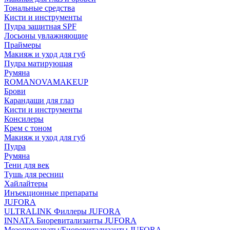
Тональные средства
Кисти и инструменты
Пудра защитная SPF
Лосьоны увлажняющие
Праймеры
Макияж и уход для губ
Пудра матирующая
Румяна
ROMANOVAMAKEUP
Брови
Карандаши для глаз
Кисти и инструменты
Консилеры
Крем с тоном
Макияж и уход для губ
Пудра
Румяна
Тени для век
Тушь для ресниц
Хайлайтеры
Инъекционные препараты
JUFORA
ULTRALINK Филлеры JUFORA
INNATA Биоревитализанты JUFORA
Мезопрепараты/Биоревитализанты JUFORA