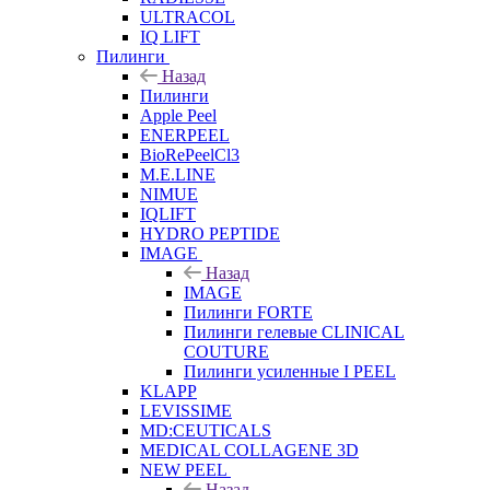
ULTRACOL
IQ LIFT
Пилинги
Назад
Пилинги
Apple Peel
ENERPEEL
BioRePeelCl3
M.E.LINE
NIMUE
IQLIFT
HYDRO PEPTIDE
IMAGE
Назад
IMAGE
Пилинги FORTE
Пилинги гелевые CLINICAL
COUTURE
Пилинги усиленные I PEEL
KLAPP
LEVISSIME
MD:CEUTICALS
MEDICAL COLLAGENE 3D
NEW PEEL
Назад