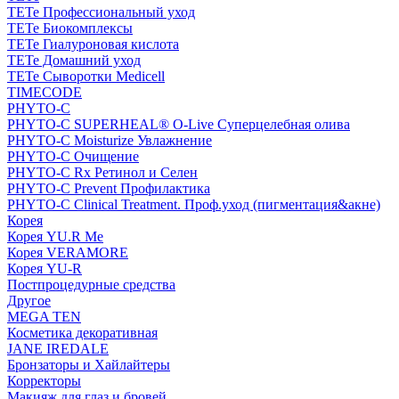
TETe Профессиональный уход
TETe Биокомплексы
TETe Гиалуроновая кислота
TETe Домашний уход
TETe Сыворотки Medicell
TIMECODE
PHYTO-C
PHYTO-C SUPERHEAL® O-Live Суперцелебная олива
PHYTO-C Moisturize Увлажнение
PHYTO-C Очищение
PHYTO-C Rx Ретинол и Селен
PHYTO-C Prevent Профилактика
PHYTO-C Clinical Treatment. Проф.уход (пигментация&акне)
Корея
Корея YU.R Me
Корея VERAMORE
Корея YU-R
Постпроцедурные средства
Другое
MEGA TEN
Косметика декоративная
JANE IREDALE
Бронзаторы и Хайлайтеры
Корректоры
Макияж для глаз и бровей