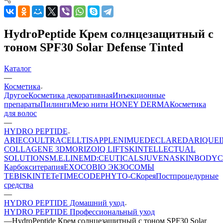
HydroPeptide Крем солнцезащитный с
тоном SPF30 Solar Defense Tinted
Каталог
—
Косметика
Другое
Косметика декоративная
Инъекционные
препараты
Пилинги
Мезо нити HONEY DERMA
Косметика
для волос
—
HYDRO PEPTIDE
ARIECO
ULTRACELLTIS
APPLE
NIMUE
DECLARE
DARIQUE
COLLAGENE 3D
MORIZO
IQ LIFT
SKINTELLECTUAL
SOLUTIONS
M.E.LINE
MD:CEUTICALS
JUVENA
SKINBODY
C
Карбокситерапия
EXOCOBIO ЭКЗОСОМЫ
TEBISKIN
TETe
TIMECODE
PHYTO-C
Корея
Постпроцедурные
средства
—
HYDRO PEPTIDE Домашний уход
HYDRO PEPTIDE Профессиональный уход
—
HydroPeptide Крем солнцезащитный с тоном SPF30 Solar