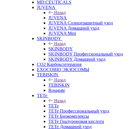
MD:CEUTICALS
JUVENA
Назад
JUVENA
JUVENA Солнцезащитный уход
JUVENA Домашний уход
JUVENA Men
SKINBODY
Назад
SKINBODY
SKINBODY Профессиональный уход
SKINBODY Домашний уход
CO2 Карбокситерапия
EXOCOBIO ЭКЗОСОМЫ
TEBISKIN
Назад
TEBISKIN
Rosagate
TETe
Назад
TETe
TETe Профессиональный уход
TETe Биокомплексы
TETe Гиалуроновая кислота
TETe Домашний уход