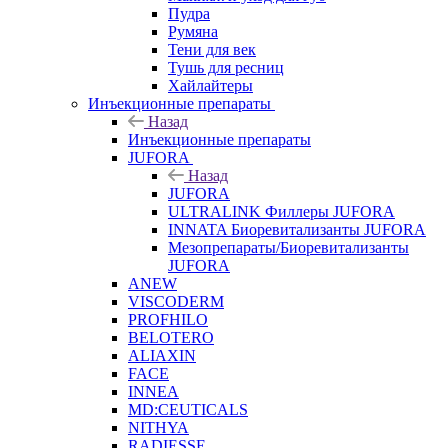
Пудра
Румяна
Тени для век
Тушь для ресниц
Хайлайтеры
Инъекционные препараты
Назад
Инъекционные препараты
JUFORA
Назад
JUFORA
ULTRALINK Филлеры JUFORA
INNATA Биоревитализанты JUFORA
Мезопрепараты/Биоревитализанты
JUFORA
ANEW
VISCODERM
PROFHILO
BELOTERO
ALIAXIN
FACE
INNEA
MD:CEUTICALS
NITHYA
RADIESSE