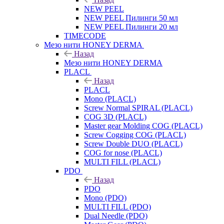
NEW PEEL
NEW PEEL Пилинги 50 мл
NEW PEEL Пилинги 20 мл
TIMECODE
Мезо нити HONEY DERMA
Назад
Мезо нити HONEY DERMA
PLACL
Назад
PLACL
Mono (PLACL)
Screw Normal SPIRAL (PLACL)
COG 3D (PLACL)
Master gear Molding COG (PLACL)
Screw Cogging COG (PLACL)
Screw Double DUO (PLACL)
COG for nose (PLACL)
MULTI FILL (PLACL)
PDO
Назад
PDO
Mono (PDO)
MULTI FILL (PDO)
Dual Needle (PDO)