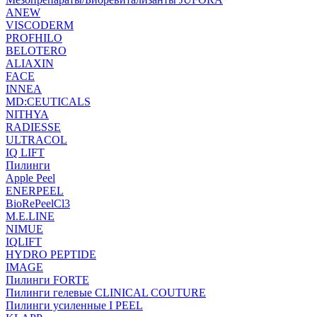
ANEW
VISCODERM
PROFHILO
BELOTERO
ALIAXIN
FACE
INNEA
MD:CEUTICALS
NITHYA
RADIESSE
ULTRACOL
IQ LIFT
Пилинги
Apple Peel
ENERPEEL
BioRePeelCl3
M.E.LINE
NIMUE
IQLIFT
HYDRO PEPTIDE
IMAGE
Пилинги FORTE
Пилинги гелевые CLINICAL COUTURE
Пилинги усиленные I PEEL