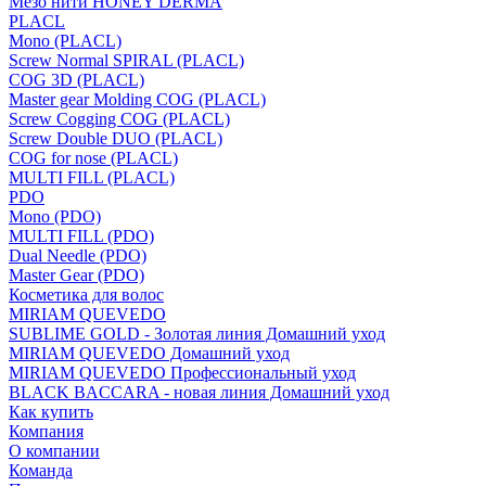
Мезо нити HONEY DERMA
PLACL
Mono (PLACL)
Screw Normal SPIRAL (PLACL)
COG 3D (PLACL)
Master gear Molding COG (PLACL)
Screw Cogging COG (PLACL)
Screw Double DUO (PLACL)
COG for nose (PLACL)
MULTI FILL (PLACL)
PDO
Mono (PDO)
MULTI FILL (PDO)
Dual Needle (PDO)
Master Gear (PDO)
Косметика для волос
MIRIAM QUEVEDO
SUBLIME GOLD - Золотая линия Домашний уход
MIRIAM QUEVEDO Домашний уход
MIRIAM QUEVEDO Профессиональный уход
BLACK BACCARA - новая линия Домашний уход
Как купить
Компания
О компании
Команда