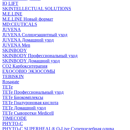
IQ LIFT
SKINTELLECTUAL SOLUTIONS
M.E.LINE
M.E.LINE Новый формат
MD:CEUTICALS
JUVENA
JUVENA Солнцезащитный уход
JUVENA Домашний уход
JUVENA Men
SKINBODY
SKINBODY Профессиональный уход
SKINBODY Домашний уход
CO2 Карбокситерапия
EXOCOBIO ЭКЗОСОМЫ
TEBISKIN
Rosagate
TETe
TETe Профессиональный уход
TETe Биокомплексы
TETe Гиалуроновая кислота
TETe Домашний уход
TETe Сыворотки Medicell
TIMECODE
PHYTO-C
PHYTO-C SUPERHEAL® O-Live Суперцелебная олива