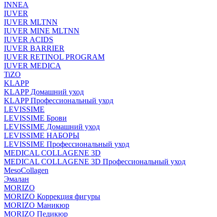
INNEA
IUVER
IUVER MLTNN
IUVER MINE MLTNN
IUVER ACIDS
IUVER BARRIER
IUVER RETINOL PROGRAM
IUVER MEDICA
TiZO
KLAPP
KLAPP Домашний уход
KLAPP Профессиональный уход
LEVISSIME
LEVISSIME Брови
LEVISSIME Домашний уход
LEVISSIME НАБОРЫ
LEVISSIME Профессиональный уход
MEDICAL COLLAGENE 3D
MEDICAL COLLAGENE 3D Профессиональный уход
MesoCollagen
Эмалан
MORIZO
MORIZO Коррекция фигуры
MORIZO Маникюр
MORIZO Педикюр