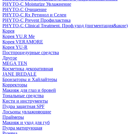
PHYTO-C Moisturize Увлажнение
PHYTO-C Очищение
PHYTO-C Rx Ретинол и Селен
PHYTO-C Prevent Профилактика
PHYTO-C Clinical Treatment. Проф.уход (пигментация&акне)
Корея
Корея YU.R Me
Корея VERAMORE
Корея YU-R
Постпроцедурные средства
Другое
MEGA TEN
Косметика декоративная
JANE IREDALE
Бронзаторы и Хайлайтеры
Корректоры
Макияж для глаз и бровей
Тональные средства
Кисти и инструменты
Пудра защитная SPF
Лосьоны увлажняющие
Праймеры
Макияж и уход для губ
Пудра матирующая
Румяна