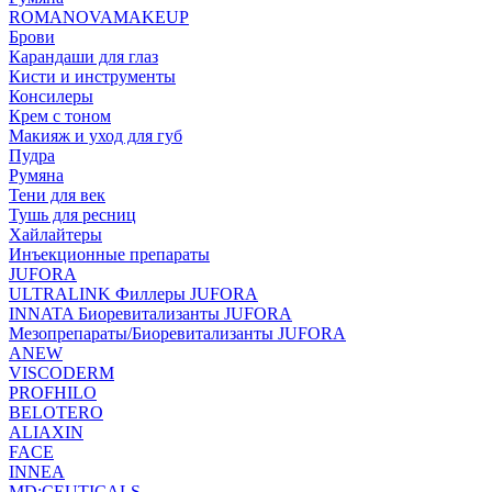
ROMANOVAMAKEUP
Брови
Карандаши для глаз
Кисти и инструменты
Консилеры
Крем с тоном
Макияж и уход для губ
Пудра
Румяна
Тени для век
Тушь для ресниц
Хайлайтеры
Инъекционные препараты
JUFORA
ULTRALINK Филлеры JUFORA
INNATA Биоревитализанты JUFORA
Мезопрепараты/Биоревитализанты JUFORA
ANEW
VISCODERM
PROFHILO
BELOTERO
ALIAXIN
FACE
INNEA
MD:CEUTICALS