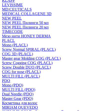
KLAPP
LEVISSIME
MD:CEUTICALS
MEDICAL COLLAGENE 3D
NEW PEEL
NEW PEEL Пилинги 50 мл
NEW PEEL Пилинги 20 мл
TIMECODE
Мезо нити HONEY DERMA
PLACL
Mono (PLACL)
Screw Normal SPIRAL (PLACL)
COG 3D (PLACL)
Master gear Molding COG (PLACL)
Screw Cogging COG (PLACL)
Screw Double DUO (PLACL)
COG for nose (PLACL)
MULTI FILL (PLACL)
PDO
Mono (PDO)
MULTI FILL (PDO)
Dual Needle (PDO)
Master Gear (PDO)
Косметика для волос
MIRIAM QUEVEDO