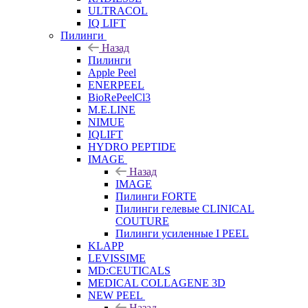
ULTRACOL
IQ LIFT
Пилинги
Назад
Пилинги
Apple Peel
ENERPEEL
BioRePeelCl3
M.E.LINE
NIMUE
IQLIFT
HYDRO PEPTIDE
IMAGE
Назад
IMAGE
Пилинги FORTE
Пилинги гелевые CLINICAL
COUTURE
Пилинги усиленные I PEEL
KLAPP
LEVISSIME
MD:CEUTICALS
MEDICAL COLLAGENE 3D
NEW PEEL
Назад