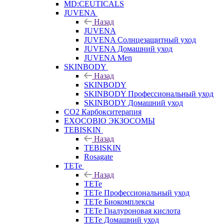
MD:CEUTICALS
JUVENA
Назад
JUVENA
JUVENA Солнцезащитный уход
JUVENA Домашний уход
JUVENA Men
SKINBODY
Назад
SKINBODY
SKINBODY Профессиональный уход
SKINBODY Домашний уход
CO2 Карбокситерапия
EXOCOBIO ЭКЗОСОМЫ
TEBISKIN
Назад
TEBISKIN
Rosagate
TETe
Назад
TETe
TETe Профессиональный уход
TETe Биокомплексы
TETe Гиалуроновая кислота
TETe Домашний уход