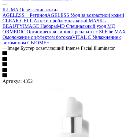
—
ILUMA Осветление кожи
AGELESS + Ретинол
AGELESS Уход за возрастной кожей
CLEAR CELL Акне и проблемная кожа
I MASK
I-
BEAUTY
IMAGE Наборы
MD Специальный уход МД
ORMEDIC Органическая линия
Препараты с SPF
the MAX
Омоложение с эффектом ботокса
VITAL C Увлажнение с
витамином С
BIOME+
—
Image Бустер осветляющий Intense Facial Illuminator
Артикул:
4352