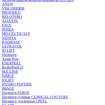
ANEW
VISCODERM
PROFHILO
BELOTERO
ALIAXIN
FACE
INNEA
MD:CEUTICALS
NITHYA
RADIESSE
ULTRACOL
IQ LIFT
Пилинги
Apple Peel
ENERPEEL
BioRePeelCl3
M.E.LINE
NIMUE
IQLIFT
HYDRO PEPTIDE
IMAGE
Пилинги FORTE
Пилинги гелевые CLINICAL COUTURE
Пилинги усиленные I PEEL