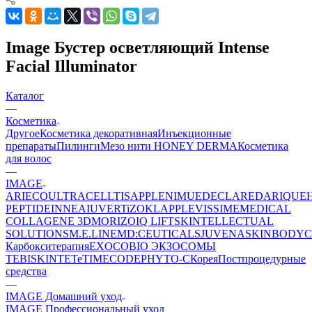
Image Бустер осветляющий Intense
Facial Illuminator
Каталог
—
Косметика
Другое
Косметика декоративная
Инъекционные
препараты
Пилинги
Мезо нити HONEY DERMA
Косметика
для волос
—
IMAGE
ARIECO
ULTRACELLTIS
APPLE
NIMUE
DECLARE
DARIQUE
PEPTIDE
INNEA
IUVER
TiZO
KLAPP
LEVISSIME
MEDICAL
COLLAGENE 3D
MORIZO
IQ LIFT
SKINTELLECTUAL
SOLUTIONS
M.E.LINE
MD:CEUTICALS
JUVENA
SKINBODY
C
Карбокситерапия
EXOCOBIO ЭКЗОСОМЫ
TEBISKIN
TETe
TIMECODE
PHYTO-C
Корея
Постпроцедурные
средства
—
IMAGE Домашний уход
IMAGE Профессиональный уход