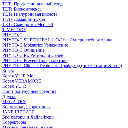
TETe Профессиональный уход
TETe Биокомплексы
TETe Гиалуроновая кислота
TETe Домашний уход
TETe Сыворотки Medicell
TIMECODE
PHYTO-C
PHYTO-C SUPERHEAL® O-Live Суперцелебная олива
PHYTO-C Moisturize Увлажнение
PHYTO-C Очищение
PHYTO-C Rx Ретинол и Селен
PHYTO-C Prevent Профилактика
PHYTO-C Clinical Treatment. Проф.уход (пигментация&акне)
Корея
Корея YU.R Me
Корея VERAMORE
Корея YU-R
Постпроцедурные средства
Другое
MEGA TEN
Косметика декоративная
JANE IREDALE
Бронзаторы и Хайлайтеры
Корректоры
Макияж для глаз и бровей