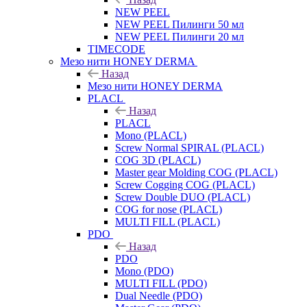
NEW PEEL
NEW PEEL Пилинги 50 мл
NEW PEEL Пилинги 20 мл
TIMECODE
Мезо нити HONEY DERMA
Назад
Мезо нити HONEY DERMA
PLACL
Назад
PLACL
Mono (PLACL)
Screw Normal SPIRAL (PLACL)
COG 3D (PLACL)
Master gear Molding COG (PLACL)
Screw Cogging COG (PLACL)
Screw Double DUO (PLACL)
COG for nose (PLACL)
MULTI FILL (PLACL)
PDO
Назад
PDO
Mono (PDO)
MULTI FILL (PDO)
Dual Needle (PDO)