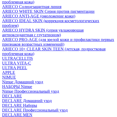
проблемная кожа)
ARIECO Солнцезащитная линия
ARIECO WHITE SKIN Серия против пигментации
ARIECO ANTI-AGE (омоложение кожи)
ARIECO IDEAL SKIN (коррекция косметологических
проблем)
ARIECO HYDRA SKIN (серия увлажняющая
антиоксидантная с глутатионом)
ARIECO PRO-AGE (для зрелой кожи и профилактики первых
признаков возрастных изменений)
ARIECO 10+ CLEAR SKIN TEEN (детская, подростковая
проблемная кожа)
ULTRACELLTIS
ULTRA VITA-C
ULTRA PEEL
APPLE
NIMUE
Nimue Домашний уход
НАБОРЫ Nimue
Nimue Профессиональный уход
DECLARE
DECLARE Домашний уход
DECLARE Наборы
DECLARE Профессиональный уход
DECLARE MEN