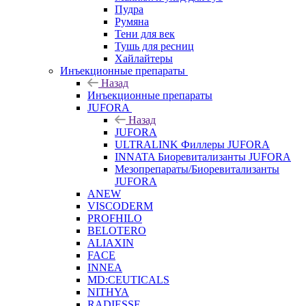
Пудра
Румяна
Тени для век
Тушь для ресниц
Хайлайтеры
Инъекционные препараты
Назад
Инъекционные препараты
JUFORA
Назад
JUFORA
ULTRALINK Филлеры JUFORA
INNATA Биоревитализанты JUFORA
Мезопрепараты/Биоревитализанты
JUFORA
ANEW
VISCODERM
PROFHILO
BELOTERO
ALIAXIN
FACE
INNEA
MD:CEUTICALS
NITHYA
RADIESSE