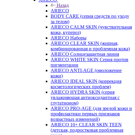
Назад
ARIECO
BODY CARE (серия средств по уходу
за телом)
ARIECO CALM SKIN (чувствительная
кожа, купероз)
ARIECO Наборы
ARIECO CLEAR SKIN (жирная,
комбинированная и проблемная кожа)
ARIECO Солнцезащитная линия
ARIECO WHITE SKIN Серия против
пигментации
ARIECO ANTI-AGE (омоложение
кожи)
ARIECO IDEAL SKIN (коррекция
косметологических проблем)
ARIECO HYDRA SKIN (серия
увлажняющая антиоксидантная с
глутатионом)
ARIECO PRO-AGE (для зрелой кожи и
профилактики первых признаков
возрастных изменений)
ARIECO 10+ CLEAR SKIN TEEN
(детская, подростковая проблемная