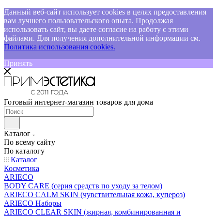
Данный веб-сайт использует cookies в целях предоставления
вам лучшего пользовательского опыта. Продолжая
использовать сайт, вы даете согласие на работу с этими
файлами. Для получения дополнительной информации см.
Политика использования cookies.
Принять
Готовый интернет-магазин товаров для дома
Каталог
По всему сайту
По каталогу
Каталог
Косметика
ARIECO
BODY CARE (серия средств по уходу за телом)
ARIECO CALM SKIN (чувствительная кожа, купероз)
ARIECO Наборы
ARIECO CLEAR SKIN (жирная, комбинированная и