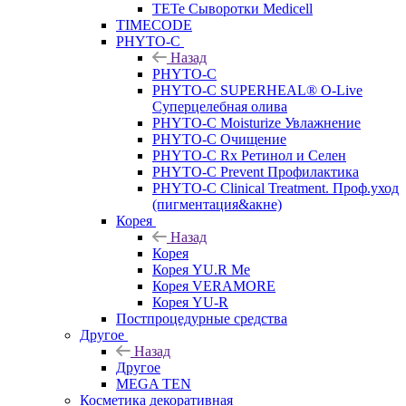
TETe Сыворотки Medicell
TIMECODE
PHYTO-C
Назад
PHYTO-C
PHYTO-C SUPERHEAL® O-Live
Суперцелебная олива
PHYTO-C Moisturize Увлажнение
PHYTO-C Очищение
PHYTO-C Rx Ретинол и Селен
PHYTO-C Prevent Профилактика
PHYTO-C Clinical Treatment. Проф.уход
(пигментация&акне)
Корея
Назад
Корея
Корея YU.R Me
Корея VERAMORE
Корея YU-R
Постпроцедурные средства
Другое
Назад
Другое
MEGA TEN
Косметика декоративная