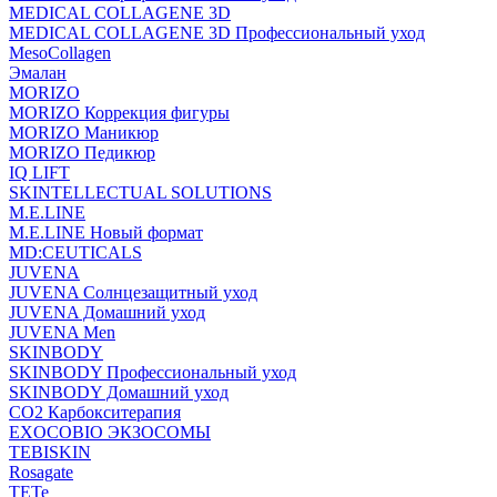
MEDICAL COLLAGENE 3D
MEDICAL COLLAGENE 3D Профессиональный уход
MesoCollagen
Эмалан
MORIZO
MORIZO Коррекция фигуры
MORIZO Маникюр
MORIZO Педикюр
IQ LIFT
SKINTELLECTUAL SOLUTIONS
M.E.LINE
M.E.LINE Новый формат
MD:CEUTICALS
JUVENA
JUVENA Солнцезащитный уход
JUVENA Домашний уход
JUVENA Men
SKINBODY
SKINBODY Профессиональный уход
SKINBODY Домашний уход
CO2 Карбокситерапия
EXOCOBIO ЭКЗОСОМЫ
TEBISKIN
Rosagate
TETe