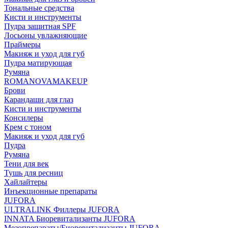
Тональные средства
Кисти и инструменты
Пудра защитная SPF
Лосьоны увлажняющие
Праймеры
Макияж и уход для губ
Пудра матирующая
Румяна
ROMANOVAMAKEUP
Брови
Карандаши для глаз
Кисти и инструменты
Консилеры
Крем с тоном
Макияж и уход для губ
Пудра
Румяна
Тени для век
Тушь для ресниц
Хайлайтеры
Инъекционные препараты
JUFORA
ULTRALINK Филлеры JUFORA
INNATA Биоревитализанты JUFORA
Мезопрепараты/Биоревитализанты JUFORA