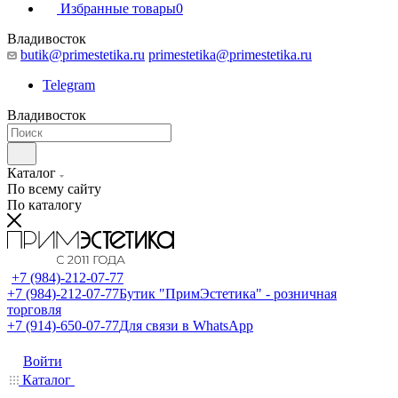
Избранные товары
0
Владивосток
butik@primestetika.ru
primestetika@primestetika.ru
Telegram
Владивосток
Каталог
По всему сайту
По каталогу
+7 (984)-212-07-77
+7 (984)-212-07-77
Бутик "ПримЭстетика" - розничная
торговля
+7 (914)-650-07-77
Для связи в WhatsApp
Войти
Каталог