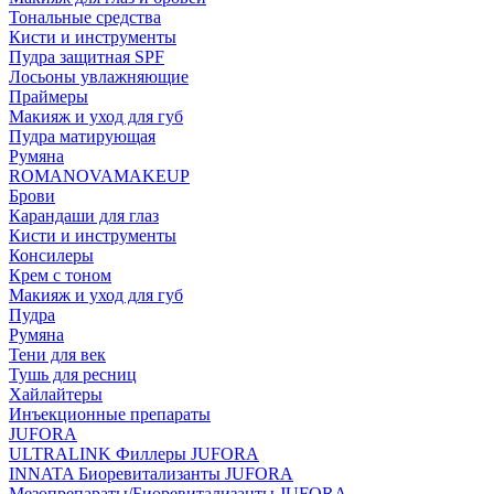
Тональные средства
Кисти и инструменты
Пудра защитная SPF
Лосьоны увлажняющие
Праймеры
Макияж и уход для губ
Пудра матирующая
Румяна
ROMANOVAMAKEUP
Брови
Карандаши для глаз
Кисти и инструменты
Консилеры
Крем с тоном
Макияж и уход для губ
Пудра
Румяна
Тени для век
Тушь для ресниц
Хайлайтеры
Инъекционные препараты
JUFORA
ULTRALINK Филлеры JUFORA
INNATA Биоревитализанты JUFORA
Мезопрепараты/Биоревитализанты JUFORA