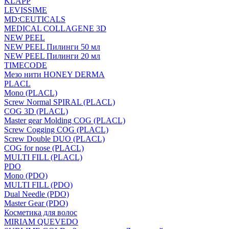
KLAPP
LEVISSIME
MD:CEUTICALS
MEDICAL COLLAGENE 3D
NEW PEEL
NEW PEEL Пилинги 50 мл
NEW PEEL Пилинги 20 мл
TIMECODE
Мезо нити HONEY DERMA
PLACL
Mono (PLACL)
Screw Normal SPIRAL (PLACL)
COG 3D (PLACL)
Master gear Molding COG (PLACL)
Screw Cogging COG (PLACL)
Screw Double DUO (PLACL)
COG for nose (PLACL)
MULTI FILL (PLACL)
PDO
Mono (PDO)
MULTI FILL (PDO)
Dual Needle (PDO)
Master Gear (PDO)
Косметика для волос
MIRIAM QUEVEDO