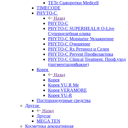
TETe Сыворотки Medicell
TIMECODE
PHYTO-C
Назад
PHYTO-C
PHYTO-C SUPERHEAL® O-Live
Суперцелебная олива
PHYTO-C Moisturize Увлажнение
PHYTO-C Очищение
PHYTO-C Rx Ретинол и Селен
PHYTO-C Prevent Профилактика
PHYTO-C Clinical Treatment. Проф.уход
(пигментация&акне)
Корея
Назад
Корея
Корея YU.R Me
Корея VERAMORE
Корея YU-R
Постпроцедурные средства
Другое
Назад
Другое
MEGA TEN
Косметика декоративная