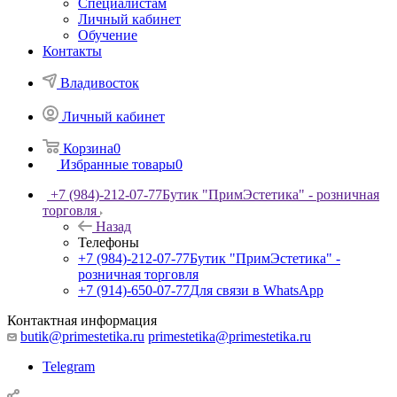
Специалистам
Личный кабинет
Обучение
Контакты
Владивосток
Личный кабинет
Корзина
0
Избранные товары
0
+7 (984)-212-07-77
Бутик "ПримЭстетика" - розничная
торговля
Назад
Телефоны
+7 (984)-212-07-77
Бутик "ПримЭстетика" -
розничная торговля
+7 (914)-650-07-77
Для связи в WhatsApp
Контактная информация
butik@primestetika.ru
primestetika@primestetika.ru
Telegram