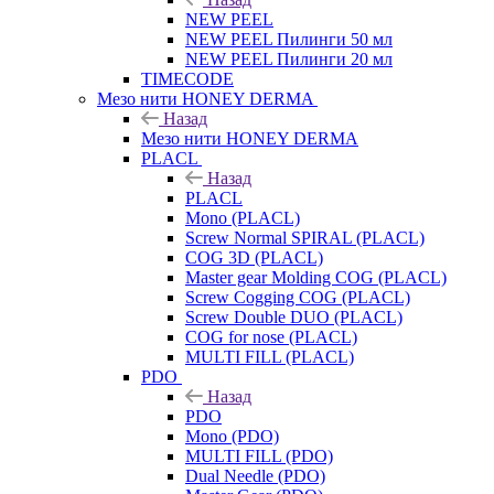
NEW PEEL
NEW PEEL Пилинги 50 мл
NEW PEEL Пилинги 20 мл
TIMECODE
Мезо нити HONEY DERMA
Назад
Мезо нити HONEY DERMA
PLACL
Назад
PLACL
Mono (PLACL)
Screw Normal SPIRAL (PLACL)
COG 3D (PLACL)
Master gear Molding COG (PLACL)
Screw Cogging COG (PLACL)
Screw Double DUO (PLACL)
COG for nose (PLACL)
MULTI FILL (PLACL)
PDO
Назад
PDO
Mono (PDO)
MULTI FILL (PDO)
Dual Needle (PDO)