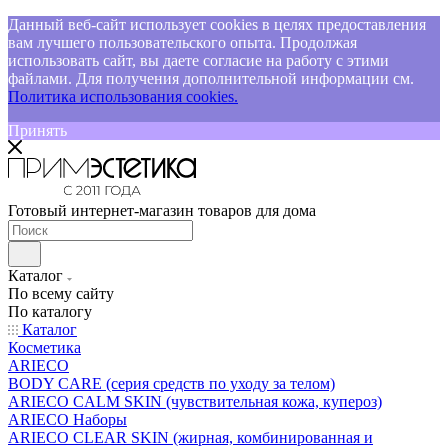
Данный веб-сайт использует cookies в целях предоставления
вам лучшего пользовательского опыта. Продолжая
использовать сайт, вы даете согласие на работу с этими
файлами. Для получения дополнительной информации см.
Политика использования cookies.
Принять
Готовый интернет-магазин товаров для дома
Каталог
По всему сайту
По каталогу
Каталог
Косметика
ARIECO
BODY CARE (серия средств по уходу за телом)
ARIECO CALM SKIN (чувствительная кожа, купероз)
ARIECO Наборы
ARIECO CLEAR SKIN (жирная, комбинированная и