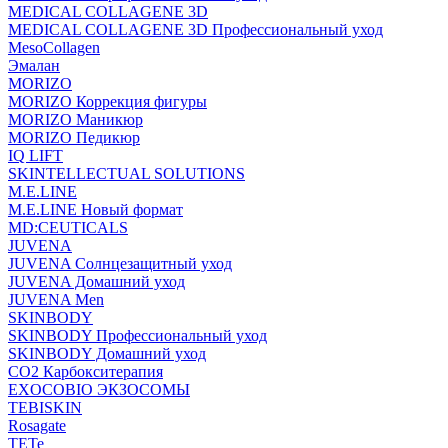
MEDICAL COLLAGENE 3D
MEDICAL COLLAGENE 3D Профессиональный уход
MesoCollagen
Эмалан
MORIZO
MORIZO Коррекция фигуры
MORIZO Маникюр
MORIZO Педикюр
IQ LIFT
SKINTELLECTUAL SOLUTIONS
M.E.LINE
M.E.LINE Новый формат
MD:CEUTICALS
JUVENA
JUVENA Солнцезащитный уход
JUVENA Домашний уход
JUVENA Men
SKINBODY
SKINBODY Профессиональный уход
SKINBODY Домашний уход
CO2 Карбокситерапия
EXOCOBIO ЭКЗОСОМЫ
TEBISKIN
Rosagate
TETe