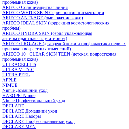
проблемная кожа)
ARIECO Солнцезащитная линия
ARIECO WHITE SKIN Серия против пигментации
ARIECO ANTI-AGE (омоложение кожи)
ARIECO IDEAL SKIN (коррекция косметологических
проблем)
ARIECO HYDRA SKIN (серия увлажняющая
антиоксидантная с глутатионом)
ARIECO PRO-AGE (для зрелой кожи и профилактики первых
признаков возрастных изменений)
ARIECO 10+ CLEAR SKIN TEEN (детская, подростковая
проблемная кожа)
ULTRACELLTIS
ULTRA VITA-C
ULTRA PEEL
APPLE
NIMUE
Nimue Домашний уход
НАБОРЫ Nimue
Nimue Профессиональный уход
DECLARE
DECLARE Домашний уход
DECLARE Наборы
DECLARE Профессиональный уход
DECLARE MEN