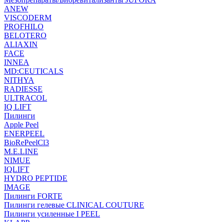
ANEW
VISCODERM
PROFHILO
BELOTERO
ALIAXIN
FACE
INNEA
MD:CEUTICALS
NITHYA
RADIESSE
ULTRACOL
IQ LIFT
Пилинги
Apple Peel
ENERPEEL
BioRePeelCl3
M.E.LINE
NIMUE
IQLIFT
HYDRO PEPTIDE
IMAGE
Пилинги FORTE
Пилинги гелевые CLINICAL COUTURE
Пилинги усиленные I PEEL