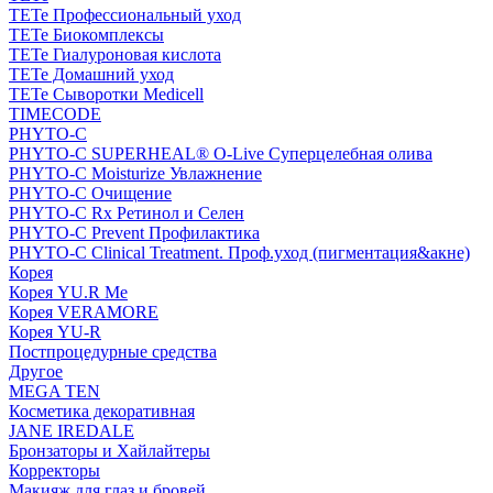
TETe Профессиональный уход
TETe Биокомплексы
TETe Гиалуроновая кислота
TETe Домашний уход
TETe Сыворотки Medicell
TIMECODE
PHYTO-C
PHYTO-C SUPERHEAL® O-Live Суперцелебная олива
PHYTO-C Moisturize Увлажнение
PHYTO-C Очищение
PHYTO-C Rx Ретинол и Селен
PHYTO-C Prevent Профилактика
PHYTO-C Clinical Treatment. Проф.уход (пигментация&акне)
Корея
Корея YU.R Me
Корея VERAMORE
Корея YU-R
Постпроцедурные средства
Другое
MEGA TEN
Косметика декоративная
JANE IREDALE
Бронзаторы и Хайлайтеры
Корректоры
Макияж для глаз и бровей