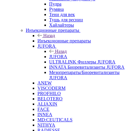
Пудра
Румяна
Тени для век
Тушь для ресниц
Хайлайтеры
Инъекционные препараты
Назад
Инъекционные препараты
JUFORA
Назад
JUFORA
ULTRALINK Филлеры JUFORA
INNATA Биоревитализанты JUFORA
Мезопрепараты/Биоревитализанты
JUFORA
ANEW
VISCODERM
PROFHILO
BELOTERO
ALIAXIN
FACE
INNEA
MD:CEUTICALS
NITHYA
RADIESSE