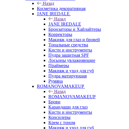
Назад
Косметика декоративная
JANE IREDALE
Назад
JANE IREDALE
Бронзаторы и Хайлайтеры
Корректоры
Макияж для глаз и бровей
Тональные средства
Кисти и инструменты
Пудра защитная SPF
Лосьоны увлажняющие
Праймеры
Макияж и уход для губ
Пудра матирующая
Румяна
ROMANOVAMAKEUP
Назад
ROMANOVAMAKEUP
Брови
Карандаши для глаз
Кисти и инструменты
Консилеры
Крем с тоном
Макияж и уход для губ