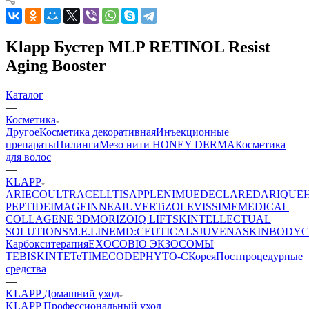
Klapp Бустер MLP RETINOL Resist
Aging Booster
Каталог
—
Косметика
Другое
Косметика декоративная
Инъекционные
препараты
Пилинги
Мезо нити HONEY DERMA
Косметика
для волос
—
KLAPP
ARIECO
ULTRACELLTIS
APPLE
NIMUE
DECLARE
DARIQUE
PEPTIDE
IMAGE
INNEA
IUVER
TiZO
LEVISSIME
MEDICAL
COLLAGENE 3D
MORIZO
IQ LIFT
SKINTELLECTUAL
SOLUTIONS
M.E.LINE
MD:CEUTICALS
JUVENA
SKINBODY
C
Карбокситерапия
EXOCOBIO ЭКЗОСОМЫ
TEBISKIN
TETe
TIMECODE
PHYTO-C
Корея
Постпроцедурные
средства
—
KLAPP Домашний уход
KLAPP Профессиональный уход