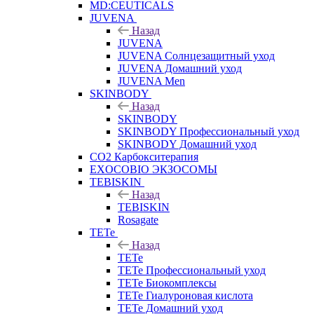
MD:CEUTICALS
JUVENA
Назад
JUVENA
JUVENA Солнцезащитный уход
JUVENA Домашний уход
JUVENA Men
SKINBODY
Назад
SKINBODY
SKINBODY Профессиональный уход
SKINBODY Домашний уход
CO2 Карбокситерапия
EXOCOBIO ЭКЗОСОМЫ
TEBISKIN
Назад
TEBISKIN
Rosagate
TETe
Назад
TETe
TETe Профессиональный уход
TETe Биокомплексы
TETe Гиалуроновая кислота
TETe Домашний уход