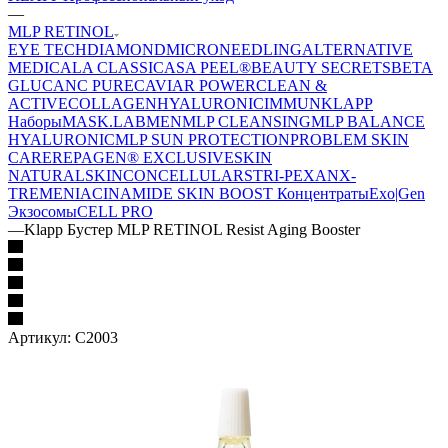
—
MLP RETINOL
EYE TECH
DIAMOND
MICRONEEDLING
ALTERNATIVE
MEDICAL
A CLASSIC
ASA PEEL®
BEAUTY SECRETS
BETA
GLUCAN
C PURE
CAVIAR POWER
CLEAN &
ACTIVE
COLLAGEN
HYALURONIC
IMMUN
KLAPP
Наборы
MASK.LAB
MEN
MLP CLEANSING
MLP BALANCE
HYALURONIC
MLP SUN PROTECTION
PROBLEM SKIN
CARE
REPAGEN® EXCLUSIVE
SKIN
NATURAL
SKINCONCELLULAR
STRI-PEXAN
X-
TREME
NIACINAMIDE
SKIN BOOST Концентраты
Exo|Gen
Экзосомы
CELL PRO
—
Klapp Бустер MLP RETINOL Resist Aging Booster
Артикул:
C2003