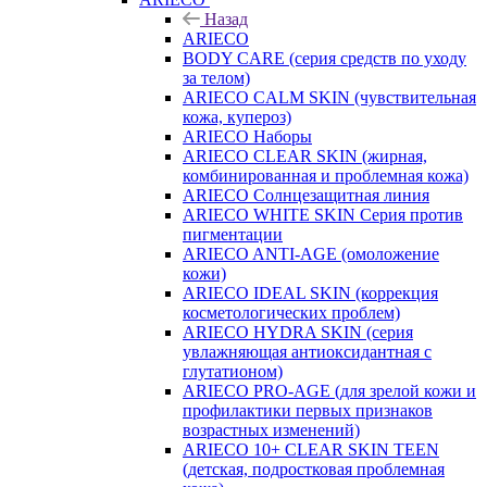
Назад
ARIECO
BODY CARE (серия средств по уходу
за телом)
ARIECO CALM SKIN (чувствительная
кожа, купероз)
ARIECO Наборы
ARIECO CLEAR SKIN (жирная,
комбинированная и проблемная кожа)
ARIECO Солнцезащитная линия
ARIECO WHITE SKIN Серия против
пигментации
ARIECO ANTI-AGE (омоложение
кожи)
ARIECO IDEAL SKIN (коррекция
косметологических проблем)
ARIECO HYDRA SKIN (серия
увлажняющая антиоксидантная с
глутатионом)
ARIECO PRO-AGE (для зрелой кожи и
профилактики первых признаков
возрастных изменений)
ARIECO 10+ CLEAR SKIN TEEN
(детская, подростковая проблемная