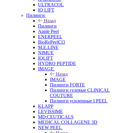
ULTRACOL
IQ LIFT
Пилинги
Назад
Пилинги
Apple Peel
ENERPEEL
BioRePeelCl3
M.E.LINE
NIMUE
IQLIFT
HYDRO PEPTIDE
IMAGE
Назад
IMAGE
Пилинги FORTE
Пилинги гелевые CLINICAL
COUTURE
Пилинги усиленные I PEEL
KLAPP
LEVISSIME
MD:CEUTICALS
MEDICAL COLLAGENE 3D
NEW PEEL
Назад