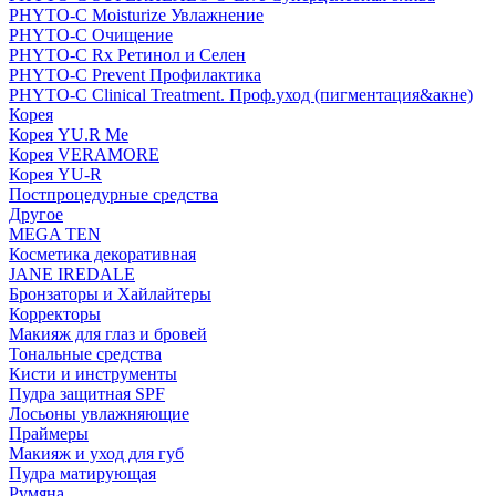
PHYTO-C Moisturize Увлажнение
PHYTO-C Очищение
PHYTO-C Rx Ретинол и Селен
PHYTO-C Prevent Профилактика
PHYTO-C Clinical Treatment. Проф.уход (пигментация&акне)
Корея
Корея YU.R Me
Корея VERAMORE
Корея YU-R
Постпроцедурные средства
Другое
MEGA TEN
Косметика декоративная
JANE IREDALE
Бронзаторы и Хайлайтеры
Корректоры
Макияж для глаз и бровей
Тональные средства
Кисти и инструменты
Пудра защитная SPF
Лосьоны увлажняющие
Праймеры
Макияж и уход для губ
Пудра матирующая
Румяна