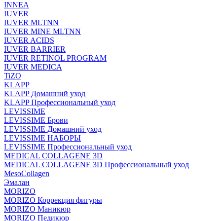
INNEA
IUVER
IUVER MLTNN
IUVER MINE MLTNN
IUVER ACIDS
IUVER BARRIER
IUVER RETINOL PROGRAM
IUVER MEDICA
TiZO
KLAPP
KLAPP Домашний уход
KLAPP Профессиональный уход
LEVISSIME
LEVISSIME Брови
LEVISSIME Домашний уход
LEVISSIME НАБОРЫ
LEVISSIME Профессиональный уход
MEDICAL COLLAGENE 3D
MEDICAL COLLAGENE 3D Профессиональный уход
MesoCollagen
Эмалан
MORIZO
MORIZO Коррекция фигуры
MORIZO Маникюр
MORIZO Педикюр