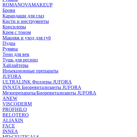
ROMANOVAMAKEUP
Брови
Карандаши для глаз
Кисти и инструменты
Консилеры
Крем с тоном
Макияж и уход для губ
Пудра
Румяна
Тени для век
Тушь для ресниц
Хайлайтеры
Инъекционные препараты
JUFORA
ULTRALINK Филлеры JUFORA
INNATA Биоревитализанты JUFORA
Мезопрепараты/Биоревитализанты JUFORA
ANEW
VISCODERM
PROFHILO
BELOTERO
ALIAXIN
FACE
INNEA
MD:CEUTICALS