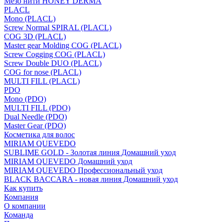
Мезо нити HONEY DERMA
PLACL
Mono (PLACL)
Screw Normal SPIRAL (PLACL)
COG 3D (PLACL)
Master gear Molding COG (PLACL)
Screw Cogging COG (PLACL)
Screw Double DUO (PLACL)
COG for nose (PLACL)
MULTI FILL (PLACL)
PDO
Mono (PDO)
MULTI FILL (PDO)
Dual Needle (PDO)
Master Gear (PDO)
Косметика для волос
MIRIAM QUEVEDO
SUBLIME GOLD - Золотая линия Домашний уход
MIRIAM QUEVEDO Домашний уход
MIRIAM QUEVEDO Профессиональный уход
BLACK BACCARA - новая линия Домашний уход
Как купить
Компания
О компании
Команда