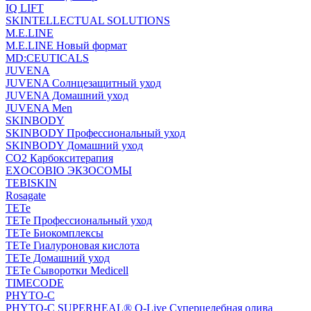
IQ LIFT
SKINTELLECTUAL SOLUTIONS
M.E.LINE
M.E.LINE Новый формат
MD:CEUTICALS
JUVENA
JUVENA Солнцезащитный уход
JUVENA Домашний уход
JUVENA Men
SKINBODY
SKINBODY Профессиональный уход
SKINBODY Домашний уход
CO2 Карбокситерапия
EXOCOBIO ЭКЗОСОМЫ
TEBISKIN
Rosagate
TETe
TETe Профессиональный уход
TETe Биокомплексы
TETe Гиалуроновая кислота
TETe Домашний уход
TETe Сыворотки Medicell
TIMECODE
PHYTO-C
PHYTO-C SUPERHEAL® O-Live Суперцелебная олива