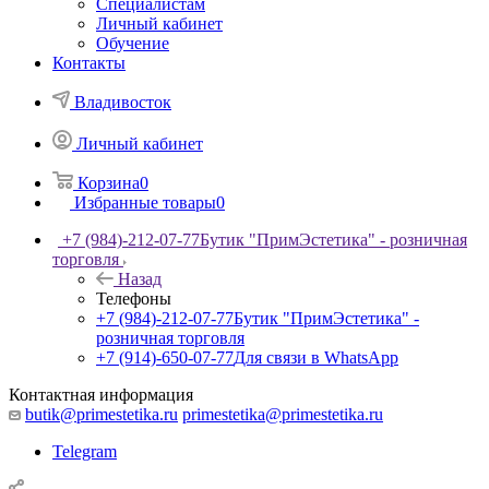
Специалистам
Личный кабинет
Обучение
Контакты
Владивосток
Личный кабинет
Корзина
0
Избранные товары
0
+7 (984)-212-07-77
Бутик "ПримЭстетика" - розничная
торговля
Назад
Телефоны
+7 (984)-212-07-77
Бутик "ПримЭстетика" -
розничная торговля
+7 (914)-650-07-77
Для связи в WhatsApp
Контактная информация
butik@primestetika.ru
primestetika@primestetika.ru
Telegram