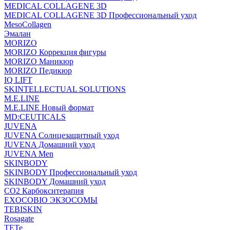
MEDICAL COLLAGENE 3D
MEDICAL COLLAGENE 3D Профессиональный уход
MesoCollagen
Эмалан
MORIZO
MORIZO Коррекция фигуры
MORIZO Маникюр
MORIZO Педикюр
IQ LIFT
SKINTELLECTUAL SOLUTIONS
M.E.LINE
M.E.LINE Новый формат
MD:CEUTICALS
JUVENA
JUVENA Солнцезащитный уход
JUVENA Домашний уход
JUVENA Men
SKINBODY
SKINBODY Профессиональный уход
SKINBODY Домашний уход
CO2 Карбокситерапия
EXOCOBIO ЭКЗОСОМЫ
TEBISKIN
Rosagate
TETe