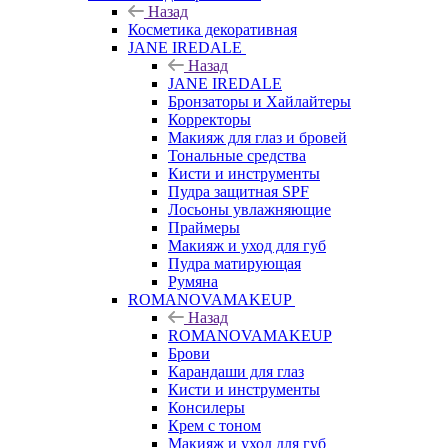
Назад
Косметика декоративная
JANE IREDALE
Назад
JANE IREDALE
Бронзаторы и Хайлайтеры
Корректоры
Макияж для глаз и бровей
Тональные средства
Кисти и инструменты
Пудра защитная SPF
Лосьоны увлажняющие
Праймеры
Макияж и уход для губ
Пудра матирующая
Румяна
ROMANOVAMAKEUP
Назад
ROMANOVAMAKEUP
Брови
Карандаши для глаз
Кисти и инструменты
Консилеры
Крем с тоном
Макияж и уход для губ