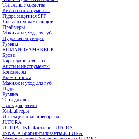
Тональные средства
Кисти и инструменты
Пудра защитная SPF
Лосьоны увлажняющие
Праймеры
Макияж и уход для губ
Пудра матирующая
Румяна
ROMANOVAMAKEUP
Брови
Карандаши для глаз
Кисти и инструменты
Консилеры
Крем с тоном
Макияж и уход для губ
Пудра
Румяна
Тени для век
Тушь для ресниц
Хайлайтеры
Инъекционные препараты
JUFORA
ULTRALINK Филлеры JUFORA
INNATA Биоревитализанты JUFORA
Мезопрепараты/Биоревитализанты JUFORA