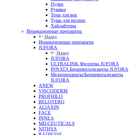
Пудра
Румяна
Тени для век
Тушь для ресниц
Хайлайтеры
Инъекционные препараты
Назад
Инъекционные препараты
JUFORA
Назад
JUFORA
ULTRALINK Филлеры JUFORA
INNATA Биоревитализанты JUFORA
Мезопрепараты/Биоревитализанты
JUFORA
ANEW
VISCODERM
PROFHILO
BELOTERO
ALIAXIN
FACE
INNEA
MD:CEUTICALS
NITHYA
RADIESSE