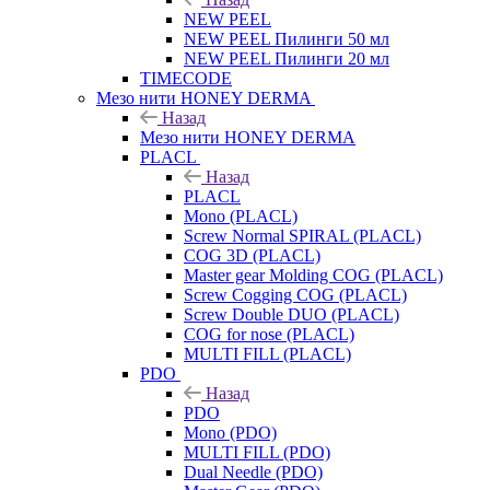
NEW PEEL
NEW PEEL Пилинги 50 мл
NEW PEEL Пилинги 20 мл
TIMECODE
Мезо нити HONEY DERMA
Назад
Мезо нити HONEY DERMA
PLACL
Назад
PLACL
Mono (PLACL)
Screw Normal SPIRAL (PLACL)
COG 3D (PLACL)
Master gear Molding COG (PLACL)
Screw Cogging COG (PLACL)
Screw Double DUO (PLACL)
COG for nose (PLACL)
MULTI FILL (PLACL)
PDO
Назад
PDO
Mono (PDO)
MULTI FILL (PDO)
Dual Needle (PDO)