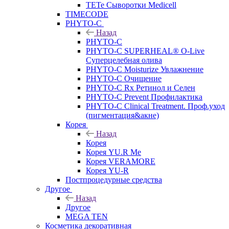
TETe Сыворотки Medicell
TIMECODE
PHYTO-C
Назад
PHYTO-C
PHYTO-C SUPERHEAL® O-Live
Суперцелебная олива
PHYTO-C Moisturize Увлажнение
PHYTO-C Очищение
PHYTO-C Rx Ретинол и Селен
PHYTO-C Prevent Профилактика
PHYTO-C Clinical Treatment. Проф.уход
(пигментация&акне)
Корея
Назад
Корея
Корея YU.R Me
Корея VERAMORE
Корея YU-R
Постпроцедурные средства
Другое
Назад
Другое
MEGA TEN
Косметика декоративная