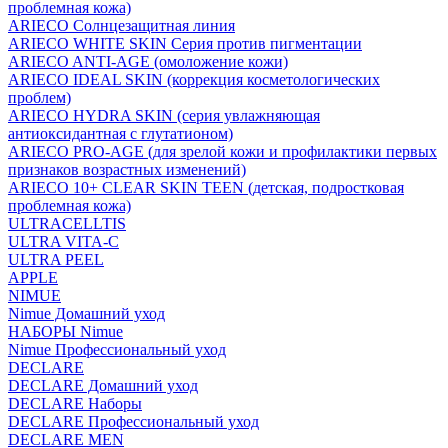
проблемная кожа)
ARIECO Солнцезащитная линия
ARIECO WHITE SKIN Серия против пигментации
ARIECO ANTI-AGE (омоложение кожи)
ARIECO IDEAL SKIN (коррекция косметологических
проблем)
ARIECO HYDRA SKIN (серия увлажняющая
антиоксидантная с глутатионом)
ARIECO PRO-AGE (для зрелой кожи и профилактики первых
признаков возрастных изменений)
ARIECO 10+ CLEAR SKIN TEEN (детская, подростковая
проблемная кожа)
ULTRACELLTIS
ULTRA VITA-C
ULTRA PEEL
APPLE
NIMUE
Nimue Домашний уход
НАБОРЫ Nimue
Nimue Профессиональный уход
DECLARE
DECLARE Домашний уход
DECLARE Наборы
DECLARE Профессиональный уход
DECLARE MEN