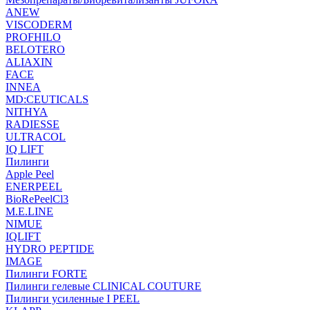
ANEW
VISCODERM
PROFHILO
BELOTERO
ALIAXIN
FACE
INNEA
MD:CEUTICALS
NITHYA
RADIESSE
ULTRACOL
IQ LIFT
Пилинги
Apple Peel
ENERPEEL
BioRePeelCl3
M.E.LINE
NIMUE
IQLIFT
HYDRO PEPTIDE
IMAGE
Пилинги FORTE
Пилинги гелевые CLINICAL COUTURE
Пилинги усиленные I PEEL