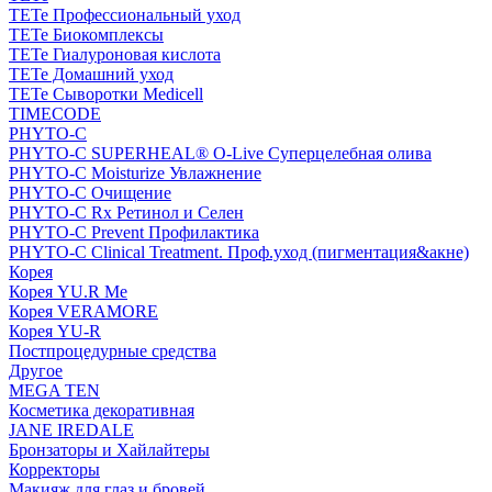
TETe Профессиональный уход
TETe Биокомплексы
TETe Гиалуроновая кислота
TETe Домашний уход
TETe Сыворотки Medicell
TIMECODE
PHYTO-C
PHYTO-C SUPERHEAL® O-Live Суперцелебная олива
PHYTO-C Moisturize Увлажнение
PHYTO-C Очищение
PHYTO-C Rx Ретинол и Селен
PHYTO-C Prevent Профилактика
PHYTO-C Clinical Treatment. Проф.уход (пигментация&акне)
Корея
Корея YU.R Me
Корея VERAMORE
Корея YU-R
Постпроцедурные средства
Другое
MEGA TEN
Косметика декоративная
JANE IREDALE
Бронзаторы и Хайлайтеры
Корректоры
Макияж для глаз и бровей