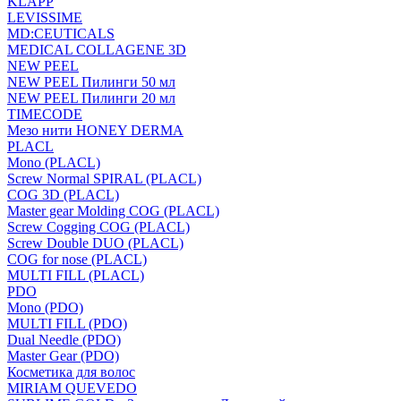
KLAPP
LEVISSIME
MD:CEUTICALS
MEDICAL COLLAGENE 3D
NEW PEEL
NEW PEEL Пилинги 50 мл
NEW PEEL Пилинги 20 мл
TIMECODE
Мезо нити HONEY DERMA
PLACL
Mono (PLACL)
Screw Normal SPIRAL (PLACL)
COG 3D (PLACL)
Master gear Molding COG (PLACL)
Screw Cogging COG (PLACL)
Screw Double DUO (PLACL)
COG for nose (PLACL)
MULTI FILL (PLACL)
PDO
Mono (PDO)
MULTI FILL (PDO)
Dual Needle (PDO)
Master Gear (PDO)
Косметика для волос
MIRIAM QUEVEDO