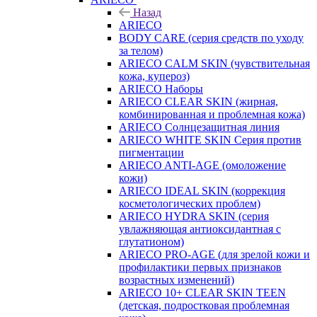
Назад
ARIECO
BODY CARE (серия средств по уходу
за телом)
ARIECO CALM SKIN (чувствительная
кожа, купероз)
ARIECO Наборы
ARIECO CLEAR SKIN (жирная,
комбинированная и проблемная кожа)
ARIECO Солнцезащитная линия
ARIECO WHITE SKIN Серия против
пигментации
ARIECO ANTI-AGE (омоложение
кожи)
ARIECO IDEAL SKIN (коррекция
косметологических проблем)
ARIECO HYDRA SKIN (серия
увлажняющая антиоксидантная с
глутатионом)
ARIECO PRO-AGE (для зрелой кожи и
профилактики первых признаков
возрастных изменений)
ARIECO 10+ CLEAR SKIN TEEN
(детская, подростковая проблемная