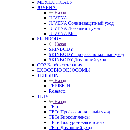
MD:CEUTICALS
JUVENA
Назад
JUVENA
JUVENA Солнцезащитный уход
JUVENA Домашний уход
JUVENA Men
SKINBODY
Назад
SKINBODY
SKINBODY Профессиональный уход
SKINBODY Домашний уход
CO2 Карбокситерапия
EXOCOBIO ЭКЗОСОМЫ
TEBISKIN
Назад
TEBISKIN
Rosagate
TETe
Назад
TETe
TETe Профессиональный уход
TETe Биокомплексы
TETe Гиалуроновая кислота
TETe Домашний уход