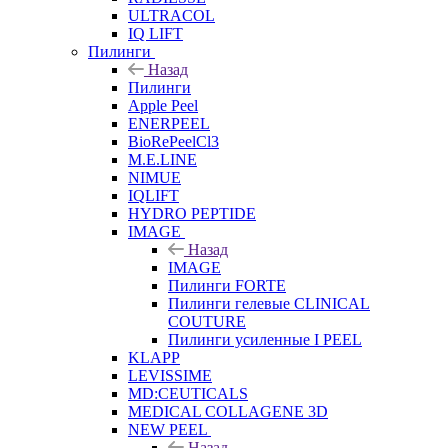
ULTRACOL
IQ LIFT
Пилинги
Назад
Пилинги
Apple Peel
ENERPEEL
BioRePeelCl3
M.E.LINE
NIMUE
IQLIFT
HYDRO PEPTIDE
IMAGE
Назад
IMAGE
Пилинги FORTE
Пилинги гелевые CLINICAL
COUTURE
Пилинги усиленные I PEEL
KLAPP
LEVISSIME
MD:CEUTICALS
MEDICAL COLLAGENE 3D
NEW PEEL
Назад