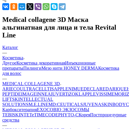
Medical collagene 3D Маска
альгинатная для лица и тела Revital
Line
Каталог
—
Косметика
Другое
Косметика декоративная
Инъекционные
препараты
Пилинги
Мезо нити HONEY DERMA
Косметика
для волос
—
MEDICAL COLLAGENE 3D
ARIECO
ULTRACELLTIS
APPLE
NIMUE
DECLARE
DARIQUE
PEPTIDE
IMAGE
INNEA
IUVER
TiZO
KLAPP
LEVISSIME
MORI
LIFT
SKINTELLECTUAL
SOLUTIONS
M.E.LINE
MD:CEUTICALS
JUVENA
SKINBODY
C
Карбокситерапия
EXOCOBIO ЭКЗОСОМЫ
TEBISKIN
TETe
TIMECODE
PHYTO-C
Корея
Постпроцедурные
средства
—