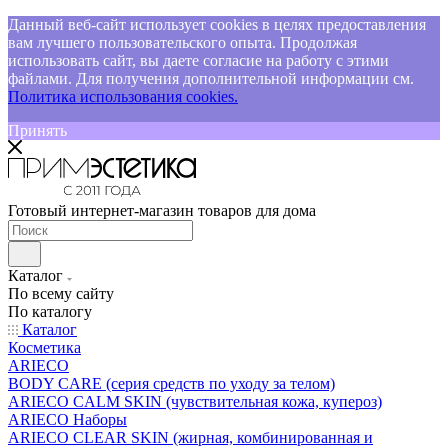
Данный веб-сайт использует cookies в целях предоставления
вам лучшего пользовательского опыта. Продолжая
использовать сайт, вы даете согласие на работу с этими
файлами. Для получения дополнительной информации см.
Политика использования cookies.
Принять
Готовый интернет-магазин товаров для дома
Каталог
По всему сайту
По каталогу
Каталог
Косметика
ARIECO
BODY CARE (серия средств по уходу за телом)
ARIECO CALM SKIN (чувствительная кожа, купероз)
ARIECO Наборы
ARIECO CLEAR SKIN (жирная, комбинированная и