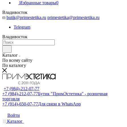
Избранные товары
0
Владивосток
butik@primestetika.ru
primestetika@primestetika.ru
Telegram
Владивосток
Каталог
По всему сайту
По каталогу
+7 (984)-212-07-77
+7 (984)-212-07-77
Бутик "ПримЭстетика" - розничная
торговля
+7 (914)-650-07-77
Для связи в WhatsApp
Войти
Каталог