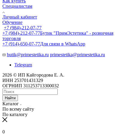
Как купить
Специалистам
Личный кабинет
Обучение
+7 (984)-212-07-77
+7 (984)-212-07-77
Бутик "ПримЭстетика" - розничная
торговля
+7 (914)-650-07-77
Для связи в WhatsApp
butik@primestetika.ru
primestetika@primestetika.ru
Telegram
2026 © ИП Кайгородова Е. А.
ИНН 253701431329
ОГРНИП 311253713300032
Найти
Каталог
По всему сайту
По каталогу
0