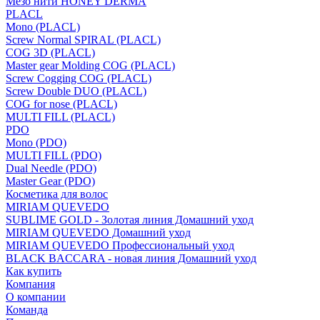
Мезо нити HONEY DERMA
PLACL
Mono (PLACL)
Screw Normal SPIRAL (PLACL)
COG 3D (PLACL)
Master gear Molding COG (PLACL)
Screw Cogging COG (PLACL)
Screw Double DUO (PLACL)
COG for nose (PLACL)
MULTI FILL (PLACL)
PDO
Mono (PDO)
MULTI FILL (PDO)
Dual Needle (PDO)
Master Gear (PDO)
Косметика для волос
MIRIAM QUEVEDO
SUBLIME GOLD - Золотая линия Домашний уход
MIRIAM QUEVEDO Домашний уход
MIRIAM QUEVEDO Профессиональный уход
BLACK BACCARA - новая линия Домашний уход
Как купить
Компания
О компании
Команда