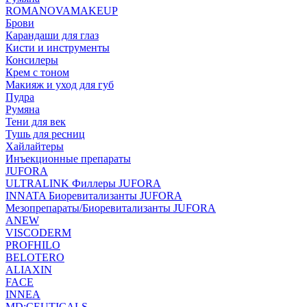
ROMANOVAMAKEUP
Брови
Карандаши для глаз
Кисти и инструменты
Консилеры
Крем с тоном
Макияж и уход для губ
Пудра
Румяна
Тени для век
Тушь для ресниц
Хайлайтеры
Инъекционные препараты
JUFORA
ULTRALINK Филлеры JUFORA
INNATA Биоревитализанты JUFORA
Мезопрепараты/Биоревитализанты JUFORA
ANEW
VISCODERM
PROFHILO
BELOTERO
ALIAXIN
FACE
INNEA
MD:CEUTICALS