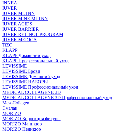
INNEA
IUVER
IUVER MLTNN
IUVER MINE MLTNN
IUVER ACIDS
IUVER BARRIER
IUVER RETINOL PROGRAM
IUVER MEDICA
TiZO
KLAPP
KLAPP Домашний уход
KLAPP Профессиональный уход
LEVISSIME
LEVISSIME Брови
LEVISSIME Домашний уход
LEVISSIME НАБОРЫ
LEVISSIME Профессиональный уход
MEDICAL COLLAGENE 3D
MEDICAL COLLAGENE 3D Профессиональный уход
MesoCollagen
Эмалан
MORIZO
MORIZO Коррекция фигуры
MORIZO Маникюр
MORIZO Педикюр