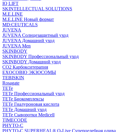
IQ LIFT
SKINTELLECTUAL SOLUTIONS
M.E.LINE
M.E.LINE Новый формат
MD:CEUTICALS
JUVENA
JUVENA Солнцезащитный уход
JUVENA Домашний уход
JUVENA Men
SKINBODY
SKINBODY Профессиональный уход
SKINBODY Домашний уход
CO2 Карбокситерапия
EXOCOBIO ЭКЗОСОМЫ
TEBISKIN
Rosagate
TETe
TETe Профессиональный уход
TETe Биокомплексы
TETe Гиалуроновая кислота
TETe Домашний уход
TETe Сыворотки Medicell
TIMECODE
PHYTO-C
PHYTO-C SUPERHEAL® O-Live Суперцелебная олива