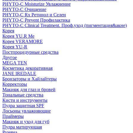
PHYTO-C Moisturize Увлажнение
PHYTO-C Очищение
PHYTO-C Rx Ретинол и Селен
PHYTO-C Prevent Профилактика
PHYTO-C Clinical Treatment. Проф.уход (пигментация&акне)
Корея
Корея YU.R Me
Корея VERAMORE
Корея YU-R
Постпроцедурные средства
Другое
MEGA TEN
Косметика декоративная
JANE IREDALE
Бронзаторы и Хайлайтеры
Корректоры
Макияж для глаз и бровей
Тональные средства
Кисти и инструменты
Пудра защитная SPF
Лосьоны увлажняющие
Праймеры
Макияж и уход для губ
Пудра матирующая
Румяна