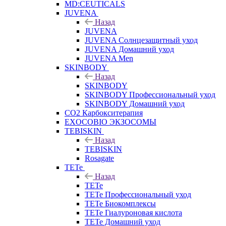
MD:CEUTICALS
JUVENA
Назад
JUVENA
JUVENA Солнцезащитный уход
JUVENA Домашний уход
JUVENA Men
SKINBODY
Назад
SKINBODY
SKINBODY Профессиональный уход
SKINBODY Домашний уход
CO2 Карбокситерапия
EXOCOBIO ЭКЗОСОМЫ
TEBISKIN
Назад
TEBISKIN
Rosagate
TETe
Назад
TETe
TETe Профессиональный уход
TETe Биокомплексы
TETe Гиалуроновая кислота
TETe Домашний уход