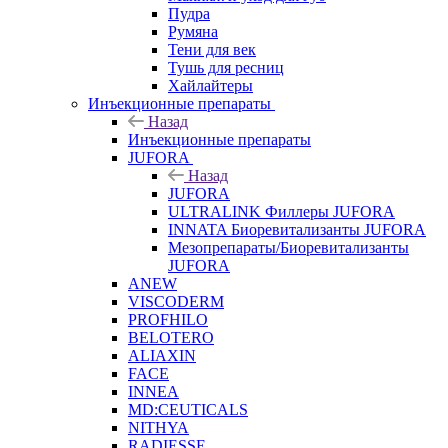
Пудра
Румяна
Тени для век
Тушь для ресниц
Хайлайтеры
Инъекционные препараты
Назад
Инъекционные препараты
JUFORA
Назад
JUFORA
ULTRALINK Филлеры JUFORA
INNATA Биоревитализанты JUFORA
Мезопрепараты/Биоревитализанты
JUFORA
ANEW
VISCODERM
PROFHILO
BELOTERO
ALIAXIN
FACE
INNEA
MD:CEUTICALS
NITHYA
RADIESSE