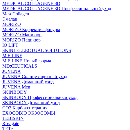
MEDICAL COLLAGENE 3D
MEDICAL COLLAGENE 3D Профессиональный уход
MesoCollagen
Эмалан
MORIZO
MORIZO Коррекция фигуры
MORIZO Маникюр
MORIZO Педикюр
IQ LIFT
SKINTELLECTUAL SOLUTIONS
M.E.LINE
M.E.LINE Новый формат
MD:CEUTICALS
JUVENA
JUVENA Солнцезащитный уход
JUVENA Домашний уход
JUVENA Men
SKINBODY
SKINBODY Профессиональный уход
SKINBODY Домашний уход
CO2 Карбокситерапия
EXOCOBIO ЭКЗОСОМЫ
TEBISKIN
Rosagate
TETe