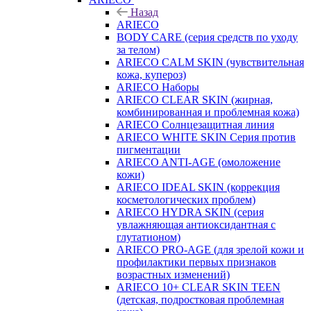
Назад
ARIECO
BODY CARE (серия средств по уходу
за телом)
ARIECO CALM SKIN (чувствительная
кожа, купероз)
ARIECO Наборы
ARIECO CLEAR SKIN (жирная,
комбинированная и проблемная кожа)
ARIECO Солнцезащитная линия
ARIECO WHITE SKIN Серия против
пигментации
ARIECO ANTI-AGE (омоложение
кожи)
ARIECO IDEAL SKIN (коррекция
косметологических проблем)
ARIECO HYDRA SKIN (серия
увлажняющая антиоксидантная с
глутатионом)
ARIECO PRO-AGE (для зрелой кожи и
профилактики первых признаков
возрастных изменений)
ARIECO 10+ CLEAR SKIN TEEN
(детская, подростковая проблемная