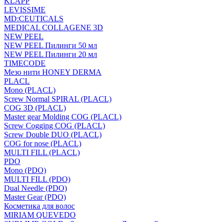
KLAPP
LEVISSIME
MD:CEUTICALS
MEDICAL COLLAGENE 3D
NEW PEEL
NEW PEEL Пилинги 50 мл
NEW PEEL Пилинги 20 мл
TIMECODE
Мезо нити HONEY DERMA
PLACL
Mono (PLACL)
Screw Normal SPIRAL (PLACL)
COG 3D (PLACL)
Master gear Molding COG (PLACL)
Screw Cogging COG (PLACL)
Screw Double DUO (PLACL)
COG for nose (PLACL)
MULTI FILL (PLACL)
PDO
Mono (PDO)
MULTI FILL (PDO)
Dual Needle (PDO)
Master Gear (PDO)
Косметика для волос
MIRIAM QUEVEDO