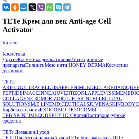
TETe Крем для век Anti-age Cell
Activator
Каталог
—
Косметика
Другое
Косметика декоративная
Инъекционные
препараты
Пилинги
Мезо нити HONEY DERMA
Косметика
для волос
—
TETe
ARIECO
ULTRACELLTIS
APPLE
NIMUE
DECLARE
DARIQUE
PEPTIDE
IMAGE
INNEA
IUVER
TiZO
KLAPP
LEVISSIME
MEDI
COLLAGENE 3D
MORIZO
IQ LIFT
SKINTELLECTUAL
SOLUTIONS
M.E.LINE
MD:CEUTICALS
JUVENA
SKINBODY
C
Карбокситерапия
EXOCOBIO ЭКЗОСОМЫ
TEBISKIN
TIMECODE
PHYTO-C
Корея
Постпроцедурные
средства
—
TETe Домашний уход
TETe Профессиональный уход
TETe Биокомплексы
TETe