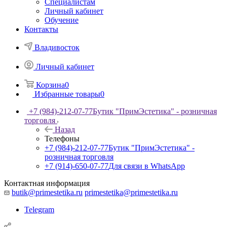
Специалистам
Личный кабинет
Обучение
Контакты
Владивосток
Личный кабинет
Корзина
0
Избранные товары
0
+7 (984)-212-07-77
Бутик "ПримЭстетика" - розничная
торговля
Назад
Телефоны
+7 (984)-212-07-77
Бутик "ПримЭстетика" -
розничная торговля
+7 (914)-650-07-77
Для связи в WhatsApp
Контактная информация
butik@primestetika.ru
primestetika@primestetika.ru
Telegram