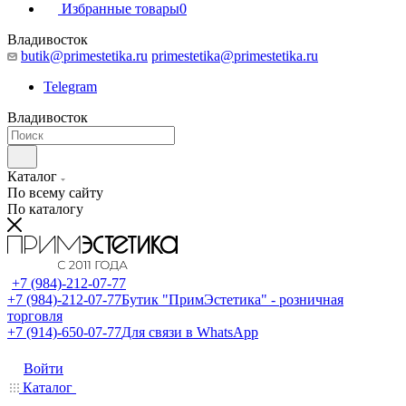
Избранные товары
0
Владивосток
butik@primestetika.ru
primestetika@primestetika.ru
Telegram
Владивосток
Каталог
По всему сайту
По каталогу
+7 (984)-212-07-77
+7 (984)-212-07-77
Бутик "ПримЭстетика" - розничная
торговля
+7 (914)-650-07-77
Для связи в WhatsApp
Войти
Каталог