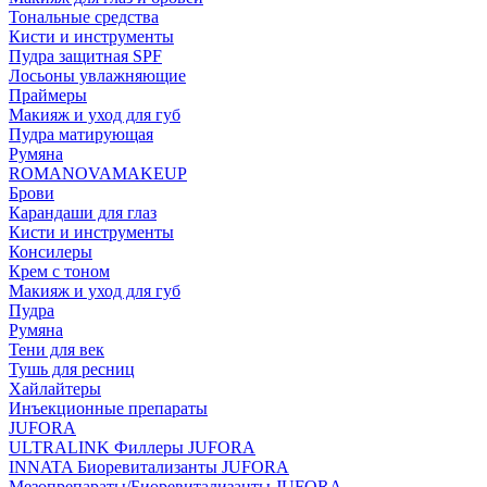
Тональные средства
Кисти и инструменты
Пудра защитная SPF
Лосьоны увлажняющие
Праймеры
Макияж и уход для губ
Пудра матирующая
Румяна
ROMANOVAMAKEUP
Брови
Карандаши для глаз
Кисти и инструменты
Консилеры
Крем с тоном
Макияж и уход для губ
Пудра
Румяна
Тени для век
Тушь для ресниц
Хайлайтеры
Инъекционные препараты
JUFORA
ULTRALINK Филлеры JUFORA
INNATA Биоревитализанты JUFORA
Мезопрепараты/Биоревитализанты JUFORA