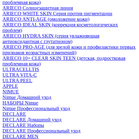
проблемная кожа)
ARIECO Солнцезащитная линия
ARIECO WHITE SKIN Серия против пигментации
ARIECO ANTI-AGE (омоложение кожи)
ARIECO IDEAL SKIN (коррекция косметологических
проблем)
ARIECO HYDRA SKIN (серия увлажняющая
антиоксидантная с глутатионом)
ARIECO PRO-AGE (для зрелой кожи и профилактики первых
признаков возрастных изменений)
ARIECO 10+ CLEAR SKIN TEEN (детская, подростковая
проблемная кожа)
ULTRACELLTIS
ULTRA VITA-C
ULTRA PEEL
APPLE
NIMUE
Nimue Домашний уход
НАБОРЫ Nimue
Nimue Профессиональный уход
DECLARE
DECLARE Домашний уход
DECLARE Наборы
DECLARE Профессиональный уход
DECLARE MEN