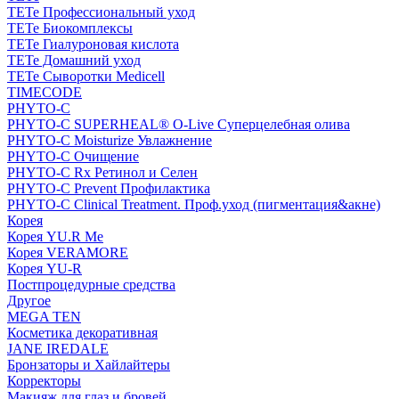
TETe Профессиональный уход
TETe Биокомплексы
TETe Гиалуроновая кислота
TETe Домашний уход
TETe Сыворотки Medicell
TIMECODE
PHYTO-C
PHYTO-C SUPERHEAL® O-Live Суперцелебная олива
PHYTO-C Moisturize Увлажнение
PHYTO-C Очищение
PHYTO-C Rx Ретинол и Селен
PHYTO-C Prevent Профилактика
PHYTO-C Clinical Treatment. Проф.уход (пигментация&акне)
Корея
Корея YU.R Me
Корея VERAMORE
Корея YU-R
Постпроцедурные средства
Другое
MEGA TEN
Косметика декоративная
JANE IREDALE
Бронзаторы и Хайлайтеры
Корректоры
Макияж для глаз и бровей