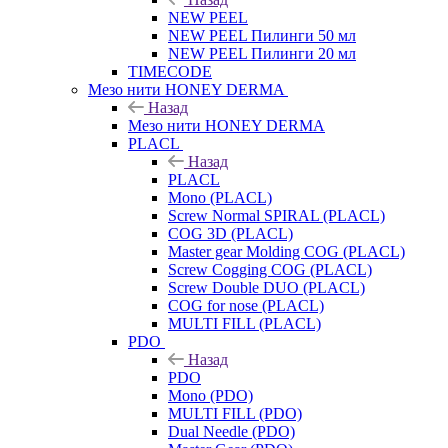
NEW PEEL
NEW PEEL Пилинги 50 мл
NEW PEEL Пилинги 20 мл
TIMECODE
Мезо нити HONEY DERMA
Назад
Мезо нити HONEY DERMA
PLACL
Назад
PLACL
Mono (PLACL)
Screw Normal SPIRAL (PLACL)
COG 3D (PLACL)
Master gear Molding COG (PLACL)
Screw Cogging COG (PLACL)
Screw Double DUO (PLACL)
COG for nose (PLACL)
MULTI FILL (PLACL)
PDO
Назад
PDO
Mono (PDO)
MULTI FILL (PDO)
Dual Needle (PDO)