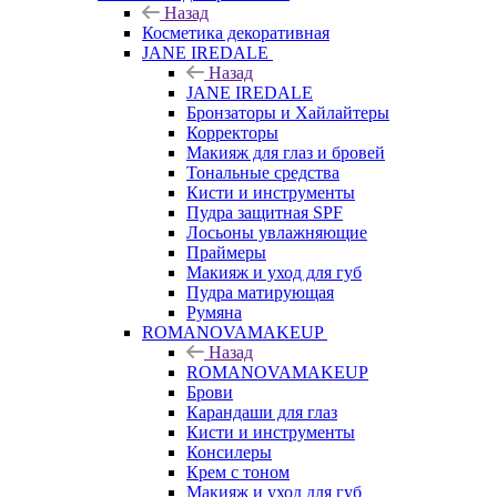
Назад
Косметика декоративная
JANE IREDALE
Назад
JANE IREDALE
Бронзаторы и Хайлайтеры
Корректоры
Макияж для глаз и бровей
Тональные средства
Кисти и инструменты
Пудра защитная SPF
Лосьоны увлажняющие
Праймеры
Макияж и уход для губ
Пудра матирующая
Румяна
ROMANOVAMAKEUP
Назад
ROMANOVAMAKEUP
Брови
Карандаши для глаз
Кисти и инструменты
Консилеры
Крем с тоном
Макияж и уход для губ