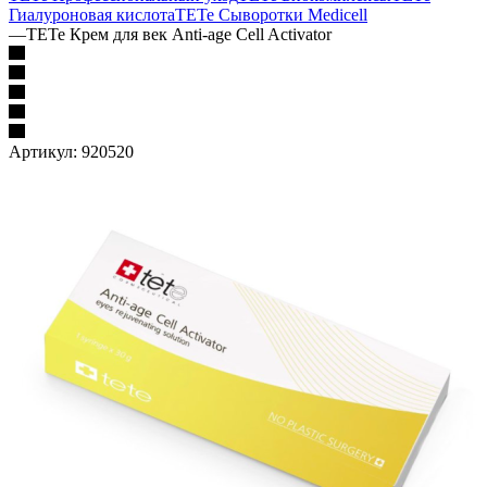
Гиалуроновая кислота
TETe Сыворотки Medicell
—
TETe Крем для век Anti-age Cell Activator
Артикул:
920520