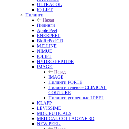
ULTRACOL
IQ LIFT
Пилинги
Назад
Пилинги
Apple Peel
ENERPEEL
BioRePeelCl3
M.E.LINE
NIMUE
IQLIFT
HYDRO PEPTIDE
IMAGE
Назад
IMAGE
Пилинги FORTE
Пилинги гелевые CLINICAL
COUTURE
Пилинги усиленные I PEEL
KLAPP
LEVISSIME
MD:CEUTICALS
MEDICAL COLLAGENE 3D
NEW PEEL
Назад