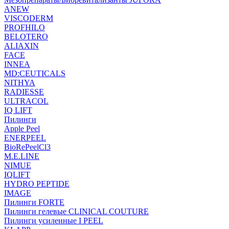
ANEW
VISCODERM
PROFHILO
BELOTERO
ALIAXIN
FACE
INNEA
MD:CEUTICALS
NITHYA
RADIESSE
ULTRACOL
IQ LIFT
Пилинги
Apple Peel
ENERPEEL
BioRePeelCl3
M.E.LINE
NIMUE
IQLIFT
HYDRO PEPTIDE
IMAGE
Пилинги FORTE
Пилинги гелевые CLINICAL COUTURE
Пилинги усиленные I PEEL