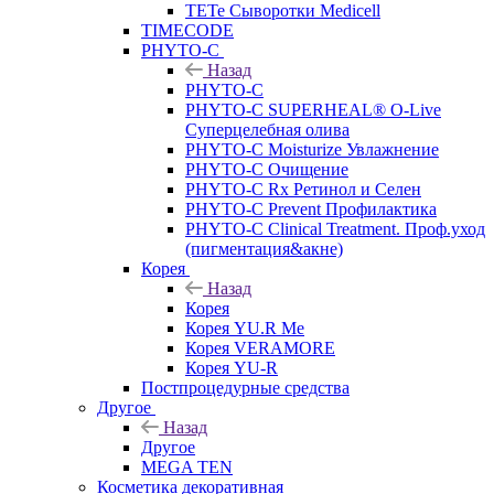
TETe Сыворотки Medicell
TIMECODE
PHYTO-C
Назад
PHYTO-C
PHYTO-C SUPERHEAL® O-Live
Суперцелебная олива
PHYTO-C Moisturize Увлажнение
PHYTO-C Очищение
PHYTO-C Rx Ретинол и Селен
PHYTO-C Prevent Профилактика
PHYTO-C Clinical Treatment. Проф.уход
(пигментация&акне)
Корея
Назад
Корея
Корея YU.R Me
Корея VERAMORE
Корея YU-R
Постпроцедурные средства
Другое
Назад
Другое
MEGA TEN
Косметика декоративная