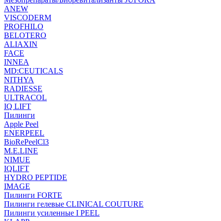
ANEW
VISCODERM
PROFHILO
BELOTERO
ALIAXIN
FACE
INNEA
MD:CEUTICALS
NITHYA
RADIESSE
ULTRACOL
IQ LIFT
Пилинги
Apple Peel
ENERPEEL
BioRePeelCl3
M.E.LINE
NIMUE
IQLIFT
HYDRO PEPTIDE
IMAGE
Пилинги FORTE
Пилинги гелевые CLINICAL COUTURE
Пилинги усиленные I PEEL