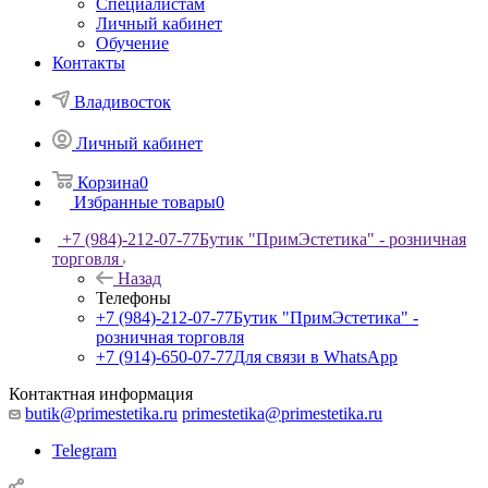
Специалистам
Личный кабинет
Обучение
Контакты
Владивосток
Личный кабинет
Корзина
0
Избранные товары
0
+7 (984)-212-07-77
Бутик "ПримЭстетика" - розничная
торговля
Назад
Телефоны
+7 (984)-212-07-77
Бутик "ПримЭстетика" -
розничная торговля
+7 (914)-650-07-77
Для связи в WhatsApp
Контактная информация
butik@primestetika.ru
primestetika@primestetika.ru
Telegram