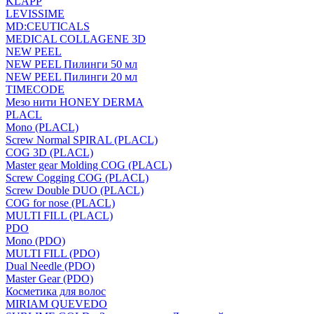
KLAPP
LEVISSIME
MD:CEUTICALS
MEDICAL COLLAGENE 3D
NEW PEEL
NEW PEEL Пилинги 50 мл
NEW PEEL Пилинги 20 мл
TIMECODE
Мезо нити HONEY DERMA
PLACL
Mono (PLACL)
Screw Normal SPIRAL (PLACL)
COG 3D (PLACL)
Master gear Molding COG (PLACL)
Screw Cogging COG (PLACL)
Screw Double DUO (PLACL)
COG for nose (PLACL)
MULTI FILL (PLACL)
PDO
Mono (PDO)
MULTI FILL (PDO)
Dual Needle (PDO)
Master Gear (PDO)
Косметика для волос
MIRIAM QUEVEDO