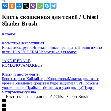
Кисть скошенная для теней / Chisel
Shader Brush
Каталог
—
Косметика декоративная
Косметика
Другое
Инъекционные препараты
Пилинги
Мезо
нити HONEY DERMA
Косметика для волос
—
JANE IREDALE
ROMANOVAMAKEUP
—
Кисти и инструменты
Бронзаторы и Хайлайтеры
Корректоры
Макияж для глаз и
бровей
Тональные средства
Пудра защитная SPF
Лосьоны
увлажняющие
Праймеры
Макияж и уход для губ
Пудра
матирующая
Румяна
—
Кисть скошенная для теней / Chisel Shader Brush