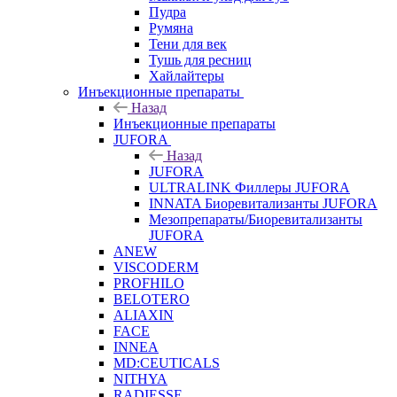
Пудра
Румяна
Тени для век
Тушь для ресниц
Хайлайтеры
Инъекционные препараты
Назад
Инъекционные препараты
JUFORA
Назад
JUFORA
ULTRALINK Филлеры JUFORA
INNATA Биоревитализанты JUFORA
Мезопрепараты/Биоревитализанты
JUFORA
ANEW
VISCODERM
PROFHILO
BELOTERO
ALIAXIN
FACE
INNEA
MD:CEUTICALS
NITHYA
RADIESSE