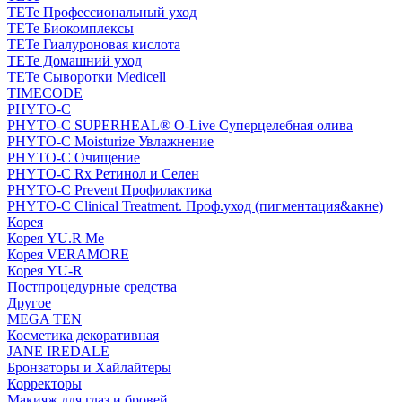
TETe Профессиональный уход
TETe Биокомплексы
TETe Гиалуроновая кислота
TETe Домашний уход
TETe Сыворотки Medicell
TIMECODE
PHYTO-C
PHYTO-C SUPERHEAL® O-Live Суперцелебная олива
PHYTO-C Moisturize Увлажнение
PHYTO-C Очищение
PHYTO-C Rx Ретинол и Селен
PHYTO-C Prevent Профилактика
PHYTO-C Clinical Treatment. Проф.уход (пигментация&акне)
Корея
Корея YU.R Me
Корея VERAMORE
Корея YU-R
Постпроцедурные средства
Другое
MEGA TEN
Косметика декоративная
JANE IREDALE
Бронзаторы и Хайлайтеры
Корректоры
Макияж для глаз и бровей