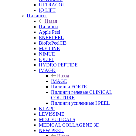
ULTRACOL
IQ LIFT
Пилинги
Назад
Пилинги
Apple Peel
ENERPEEL
BioRePeelCl3
M.E.LINE
NIMUE
IQLIFT
HYDRO PEPTIDE
IMAGE
Назад
IMAGE
Пилинги FORTE
Пилинги гелевые CLINICAL
COUTURE
Пилинги усиленные I PEEL
KLAPP
LEVISSIME
MD:CEUTICALS
MEDICAL COLLAGENE 3D
NEW PEEL
Назад