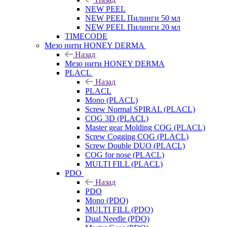
NEW PEEL
NEW PEEL Пилинги 50 мл
NEW PEEL Пилинги 20 мл
TIMECODE
Мезо нити HONEY DERMA
Назад
Мезо нити HONEY DERMA
PLACL
Назад
PLACL
Mono (PLACL)
Screw Normal SPIRAL (PLACL)
COG 3D (PLACL)
Master gear Molding COG (PLACL)
Screw Cogging COG (PLACL)
Screw Double DUO (PLACL)
COG for nose (PLACL)
MULTI FILL (PLACL)
PDO
Назад
PDO
Mono (PDO)
MULTI FILL (PDO)
Dual Needle (PDO)