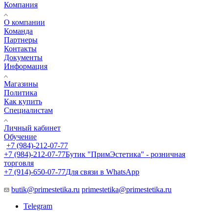
Компания
О компании
Команда
Партнеры
Контакты
Документы
Информация
Магазины
Политика
Как купить
Специалистам
Личный кабинет
Обучение
+7 (984)-212-07-77
+7 (984)-212-07-77
Бутик "ПримЭстетика" - розничная
торговля
+7 (914)-650-07-77
Для связи в WhatsApp
butik@primestetika.ru
primestetika@primestetika.ru
Telegram