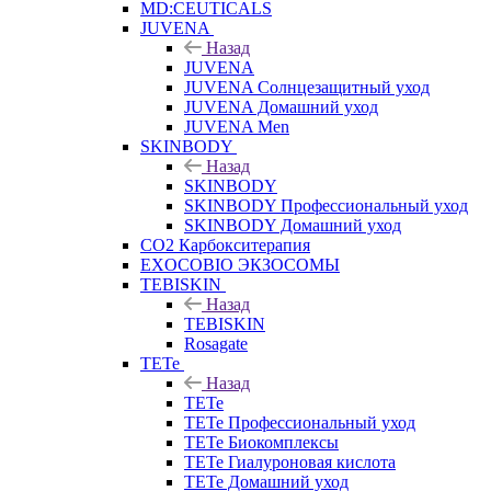
MD:CEUTICALS
JUVENA
Назад
JUVENA
JUVENA Солнцезащитный уход
JUVENA Домашний уход
JUVENA Men
SKINBODY
Назад
SKINBODY
SKINBODY Профессиональный уход
SKINBODY Домашний уход
CO2 Карбокситерапия
EXOCOBIO ЭКЗОСОМЫ
TEBISKIN
Назад
TEBISKIN
Rosagate
TETe
Назад
TETe
TETe Профессиональный уход
TETe Биокомплексы
TETe Гиалуроновая кислота
TETe Домашний уход