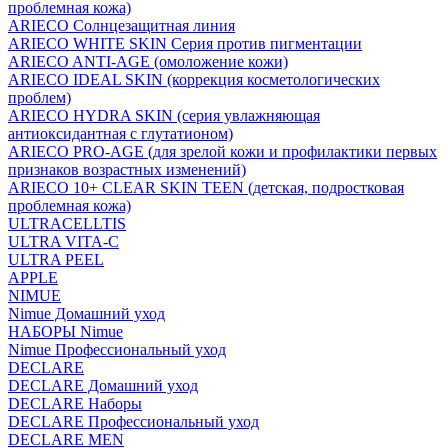
проблемная кожа)
ARIECO Солнцезащитная линия
ARIECO WHITE SKIN Серия против пигментации
ARIECO ANTI-AGE (омоложение кожи)
ARIECO IDEAL SKIN (коррекция косметологических
проблем)
ARIECO HYDRA SKIN (серия увлажняющая
антиоксидантная с глутатионом)
ARIECO PRO-AGE (для зрелой кожи и профилактики первых
признаков возрастных изменений)
ARIECO 10+ CLEAR SKIN TEEN (детская, подростковая
проблемная кожа)
ULTRACELLTIS
ULTRA VITA-C
ULTRA PEEL
APPLE
NIMUE
Nimue Домашний уход
НАБОРЫ Nimue
Nimue Профессиональный уход
DECLARE
DECLARE Домашний уход
DECLARE Наборы
DECLARE Профессиональный уход
DECLARE MEN