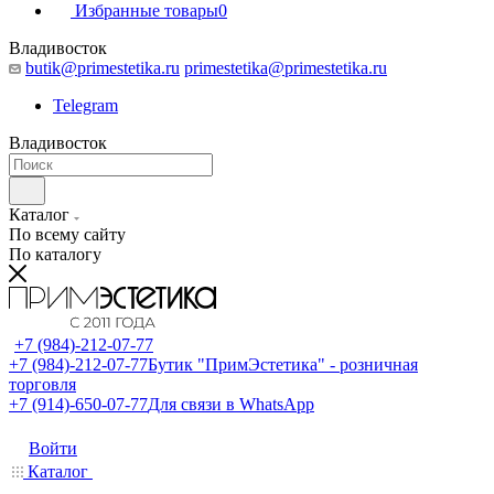
Избранные товары
0
Владивосток
butik@primestetika.ru
primestetika@primestetika.ru
Telegram
Владивосток
Каталог
По всему сайту
По каталогу
+7 (984)-212-07-77
+7 (984)-212-07-77
Бутик "ПримЭстетика" - розничная
торговля
+7 (914)-650-07-77
Для связи в WhatsApp
Войти
Каталог