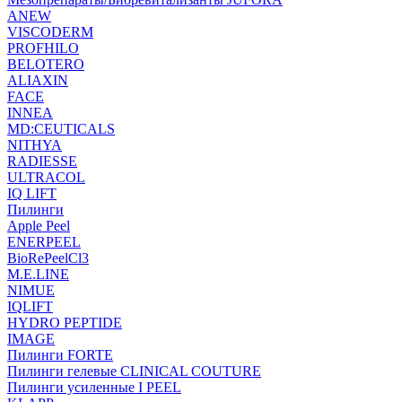
ANEW
VISCODERM
PROFHILO
BELOTERO
ALIAXIN
FACE
INNEA
MD:CEUTICALS
NITHYA
RADIESSE
ULTRACOL
IQ LIFT
Пилинги
Apple Peel
ENERPEEL
BioRePeelCl3
M.E.LINE
NIMUE
IQLIFT
HYDRO PEPTIDE
IMAGE
Пилинги FORTE
Пилинги гелевые CLINICAL COUTURE
Пилинги усиленные I PEEL