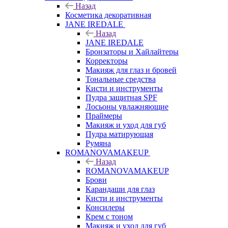
Назад
Косметика декоративная
JANE IREDALE
Назад
JANE IREDALE
Бронзаторы и Хайлайтеры
Корректоры
Макияж для глаз и бровей
Тональные средства
Кисти и инструменты
Пудра защитная SPF
Лосьоны увлажняющие
Праймеры
Макияж и уход для губ
Пудра матирующая
Румяна
ROMANOVAMAKEUP
Назад
ROMANOVAMAKEUP
Брови
Карандаши для глаз
Кисти и инструменты
Консилеры
Крем с тоном
Макияж и уход для губ