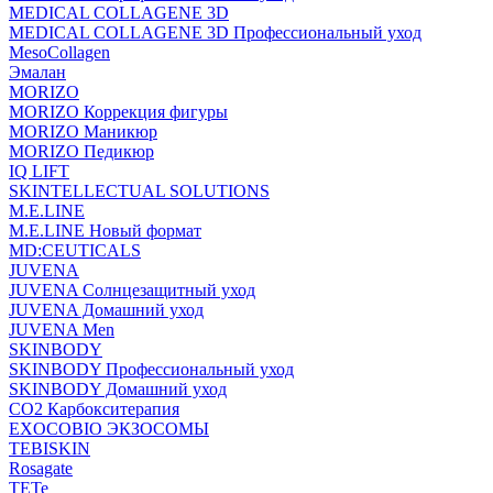
MEDICAL COLLAGENE 3D
MEDICAL COLLAGENE 3D Профессиональный уход
MesoCollagen
Эмалан
MORIZO
MORIZO Коррекция фигуры
MORIZO Маникюр
MORIZO Педикюр
IQ LIFT
SKINTELLECTUAL SOLUTIONS
M.E.LINE
M.E.LINE Новый формат
MD:CEUTICALS
JUVENA
JUVENA Солнцезащитный уход
JUVENA Домашний уход
JUVENA Men
SKINBODY
SKINBODY Профессиональный уход
SKINBODY Домашний уход
CO2 Карбокситерапия
EXOCOBIO ЭКЗОСОМЫ
TEBISKIN
Rosagate
TETe