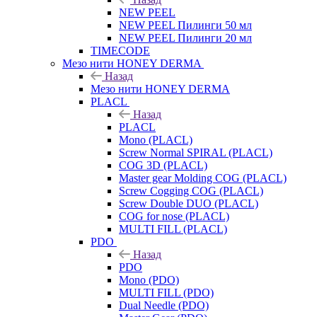
NEW PEEL
NEW PEEL Пилинги 50 мл
NEW PEEL Пилинги 20 мл
TIMECODE
Мезо нити HONEY DERMA
Назад
Мезо нити HONEY DERMA
PLACL
Назад
PLACL
Mono (PLACL)
Screw Normal SPIRAL (PLACL)
COG 3D (PLACL)
Master gear Molding COG (PLACL)
Screw Cogging COG (PLACL)
Screw Double DUO (PLACL)
COG for nose (PLACL)
MULTI FILL (PLACL)
PDO
Назад
PDO
Mono (PDO)
MULTI FILL (PDO)
Dual Needle (PDO)