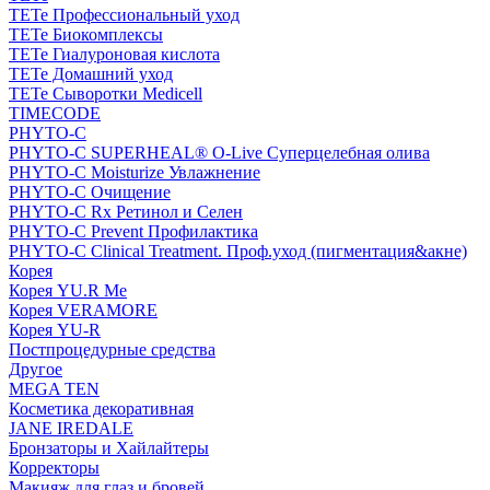
TETe Профессиональный уход
TETe Биокомплексы
TETe Гиалуроновая кислота
TETe Домашний уход
TETe Сыворотки Medicell
TIMECODE
PHYTO-C
PHYTO-C SUPERHEAL® O-Live Суперцелебная олива
PHYTO-C Moisturize Увлажнение
PHYTO-C Очищение
PHYTO-C Rx Ретинол и Селен
PHYTO-C Prevent Профилактика
PHYTO-C Clinical Treatment. Проф.уход (пигментация&акне)
Корея
Корея YU.R Me
Корея VERAMORE
Корея YU-R
Постпроцедурные средства
Другое
MEGA TEN
Косметика декоративная
JANE IREDALE
Бронзаторы и Хайлайтеры
Корректоры
Макияж для глаз и бровей