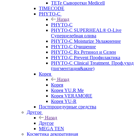
TETe Сыворотки Medicell
TIMECODE
PHYTO-C
Назад
PHYTO-C
PHYTO-C SUPERHEAL® O-Live
Суперцелебная олива
PHYTO-C Moisturize Увлажнение
PHYTO-C Очищение
PHYTO-C Rx Ретинол и Селен
PHYTO-C Prevent Профилактика
PHYTO-C Clinical Treatment. Проф.уход
(пигментация&акне)
Корея
Назад
Корея
Корея YU.R Me
Корея VERAMORE
Корея YU-R
Постпроцедурные средства
Другое
Назад
Другое
MEGA TEN
Косметика декоративная