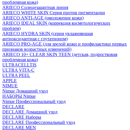
проблемная кожа)
ARIECO Солнцезащитная линия
ARIECO WHITE SKIN Серия против пигментации
ARIECO ANTI-AGE (омоложение кожи)
ARIECO IDEAL SKIN (коррекция косметологических
проблем)
ARIECO HYDRA SKIN (серия увлажняющая
антиоксидантная с глутатионом)
ARIECO PRO-AGE (для зрелой кожи и профилактики первых
признаков возрастных изменений)
ARIECO 10+ CLEAR SKIN TEEN (детская, подростковая
проблемная кожа)
ULTRACELLTIS
ULTRA VITA-C
ULTRA PEEL
APPLE
NIMUE
Nimue Домашний уход
НАБОРЫ Nimue
Nimue Профессиональный уход
DECLARE
DECLARE Домашний уход
DECLARE Наборы
DECLARE Профессиональный уход
DECLARE MEN