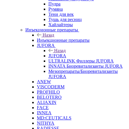
Пудра
Румяна
Тени для век
Тушь для ресниц
Хайлайтеры
Инъекционные препараты
Назад
Инъекционные препараты
JUFORA
Назад
JUFORA
ULTRALINK Филлеры JUFORA
INNATA Биоревитализанты JUFORA
Мезопрепараты/Биоревитализанты
JUFORA
ANEW
VISCODERM
PROFHILO
BELOTERO
ALIAXIN
FACE
INNEA
MD:CEUTICALS
NITHYA
RADIESSE