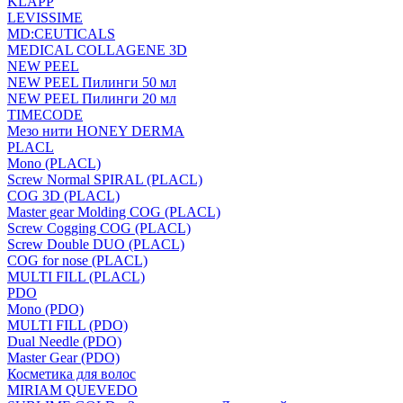
KLAPP
LEVISSIME
MD:CEUTICALS
MEDICAL COLLAGENE 3D
NEW PEEL
NEW PEEL Пилинги 50 мл
NEW PEEL Пилинги 20 мл
TIMECODE
Мезо нити HONEY DERMA
PLACL
Mono (PLACL)
Screw Normal SPIRAL (PLACL)
COG 3D (PLACL)
Master gear Molding COG (PLACL)
Screw Cogging COG (PLACL)
Screw Double DUO (PLACL)
COG for nose (PLACL)
MULTI FILL (PLACL)
PDO
Mono (PDO)
MULTI FILL (PDO)
Dual Needle (PDO)
Master Gear (PDO)
Косметика для волос
MIRIAM QUEVEDO