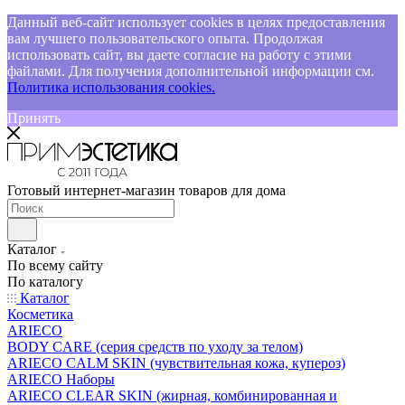
Данный веб-сайт использует cookies в целях предоставления
вам лучшего пользовательского опыта. Продолжая
использовать сайт, вы даете согласие на работу с этими
файлами. Для получения дополнительной информации см.
Политика использования cookies.
Принять
Готовый интернет-магазин товаров для дома
Каталог
По всему сайту
По каталогу
Каталог
Косметика
ARIECO
BODY CARE (серия средств по уходу за телом)
ARIECO CALM SKIN (чувствительная кожа, купероз)
ARIECO Наборы
ARIECO CLEAR SKIN (жирная, комбинированная и