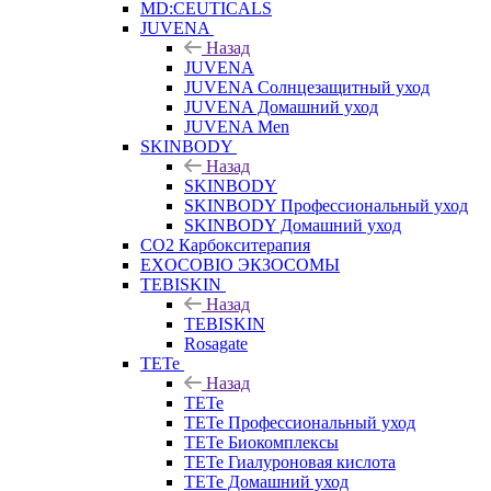
MD:CEUTICALS
JUVENA
Назад
JUVENA
JUVENA Солнцезащитный уход
JUVENA Домашний уход
JUVENA Men
SKINBODY
Назад
SKINBODY
SKINBODY Профессиональный уход
SKINBODY Домашний уход
CO2 Карбокситерапия
EXOCOBIO ЭКЗОСОМЫ
TEBISKIN
Назад
TEBISKIN
Rosagate
TETe
Назад
TETe
TETe Профессиональный уход
TETe Биокомплексы
TETe Гиалуроновая кислота
TETe Домашний уход