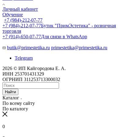
Личный кабинет
Обучение
+7 (984)-212-07-77
+7 (984)-212-07-77
Бутик "ПримЭстетика" - розничная
торговля
+7 (914)-650-07-77
Для связи в WhatsApp
butik@primestetika.ru
primestetika@primestetika.ru
Telegram
2026 © ИП Кайгородова Е. А.
ИНН 253701431329
ОГРНИП 311253713300032
Найти
Каталог
По всему сайту
По каталогу
0