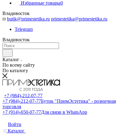
Избранные товары
0
Владивосток
butik@primestetika.ru
primestetika@primestetika.ru
Telegram
Владивосток
Каталог
По всему сайту
По каталогу
+7 (984)-212-07-77
+7 (984)-212-07-77
Бутик "ПримЭстетика" - розничная
торговля
+7 (914)-650-07-77
Для связи в WhatsApp
Войти
Каталог