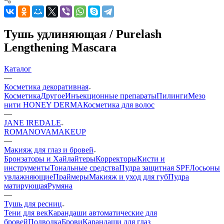
Тушь удлиняющая / Purelash
Lengthening Mascara
Каталог
—
Косметика декоративная
Косметика
Другое
Инъекционные препараты
Пилинги
Мезо
нити HONEY DERMA
Косметика для волос
—
JANE IREDALE
ROMANOVAMAKEUP
—
Макияж для глаз и бровей
Бронзаторы и Хайлайтеры
Корректоры
Кисти и
инструменты
Тональные средства
Пудра защитная SPF
Лосьоны
увлажняющие
Праймеры
Макияж и уход для губ
Пудра
матирующая
Румяна
—
Тушь для ресниц
Тени для век
Карандаши автоматические для
бровей
Подводка
Брови
Карандаши для глаз