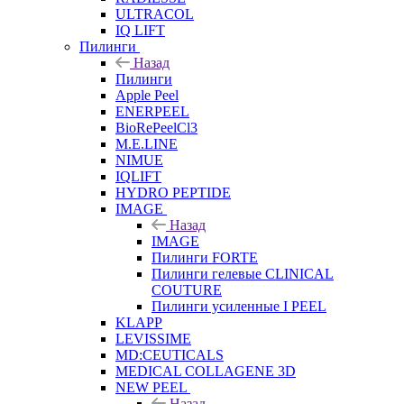
ULTRACOL
IQ LIFT
Пилинги
Назад
Пилинги
Apple Peel
ENERPEEL
BioRePeelCl3
M.E.LINE
NIMUE
IQLIFT
HYDRO PEPTIDE
IMAGE
Назад
IMAGE
Пилинги FORTE
Пилинги гелевые CLINICAL
COUTURE
Пилинги усиленные I PEEL
KLAPP
LEVISSIME
MD:CEUTICALS
MEDICAL COLLAGENE 3D
NEW PEEL
Назад