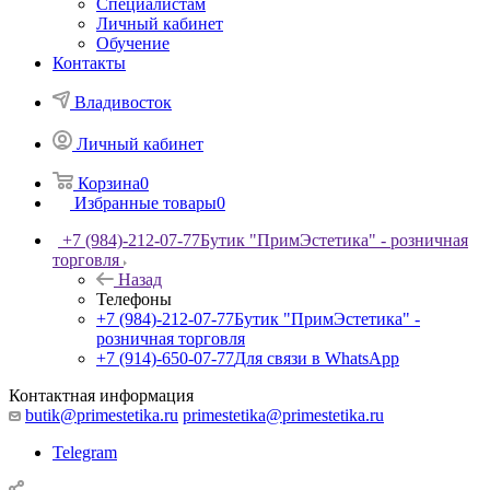
Специалистам
Личный кабинет
Обучение
Контакты
Владивосток
Личный кабинет
Корзина
0
Избранные товары
0
+7 (984)-212-07-77
Бутик "ПримЭстетика" - розничная
торговля
Назад
Телефоны
+7 (984)-212-07-77
Бутик "ПримЭстетика" -
розничная торговля
+7 (914)-650-07-77
Для связи в WhatsApp
Контактная информация
butik@primestetika.ru
primestetika@primestetika.ru
Telegram