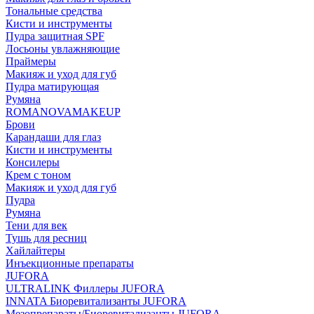
Тональные средства
Кисти и инструменты
Пудра защитная SPF
Лосьоны увлажняющие
Праймеры
Макияж и уход для губ
Пудра матирующая
Румяна
ROMANOVAMAKEUP
Брови
Карандаши для глаз
Кисти и инструменты
Консилеры
Крем с тоном
Макияж и уход для губ
Пудра
Румяна
Тени для век
Тушь для ресниц
Хайлайтеры
Инъекционные препараты
JUFORA
ULTRALINK Филлеры JUFORA
INNATA Биоревитализанты JUFORA
Мезопрепараты/Биоревитализанты JUFORA