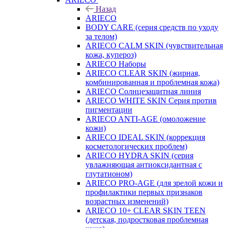
Назад
ARIECO
BODY CARE (серия средств по уходу
за телом)
ARIECO CALM SKIN (чувствительная
кожа, купероз)
ARIECO Наборы
ARIECO CLEAR SKIN (жирная,
комбинированная и проблемная кожа)
ARIECO Солнцезащитная линия
ARIECO WHITE SKIN Серия против
пигментации
ARIECO ANTI-AGE (омоложение
кожи)
ARIECO IDEAL SKIN (коррекция
косметологических проблем)
ARIECO HYDRA SKIN (серия
увлажняющая антиоксидантная с
глутатионом)
ARIECO PRO-AGE (для зрелой кожи и
профилактики первых признаков
возрастных изменений)
ARIECO 10+ CLEAR SKIN TEEN
(детская, подростковая проблемная