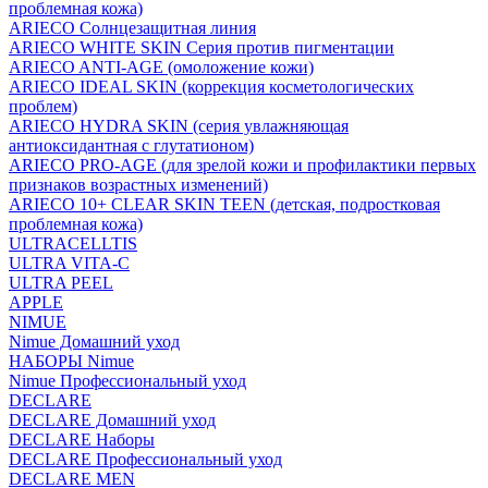
проблемная кожа)
ARIECO Солнцезащитная линия
ARIECO WHITE SKIN Серия против пигментации
ARIECO ANTI-AGE (омоложение кожи)
ARIECO IDEAL SKIN (коррекция косметологических
проблем)
ARIECO HYDRA SKIN (серия увлажняющая
антиоксидантная с глутатионом)
ARIECO PRO-AGE (для зрелой кожи и профилактики первых
признаков возрастных изменений)
ARIECO 10+ CLEAR SKIN TEEN (детская, подростковая
проблемная кожа)
ULTRACELLTIS
ULTRA VITA-C
ULTRA PEEL
APPLE
NIMUE
Nimue Домашний уход
НАБОРЫ Nimue
Nimue Профессиональный уход
DECLARE
DECLARE Домашний уход
DECLARE Наборы
DECLARE Профессиональный уход
DECLARE MEN