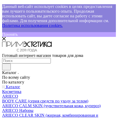
Данный веб-сайт использует cookies в целях предоставления
вам лучшего пользовательского опыта. Продолжая
использовать сайт, вы даете согласие на работу с этими
файлами. Для получения дополнительной информации см.
Политика использования cookies.
Принять
Готовый интернет-магазин товаров для дома
Каталог
По всему сайту
По каталогу
Каталог
Косметика
ARIECO
BODY CARE (серия средств по уходу за телом)
ARIECO CALM SKIN (чувствительная кожа, купероз)
ARIECO Наборы
ARIECO CLEAR SKIN (жирная, комбинированная и