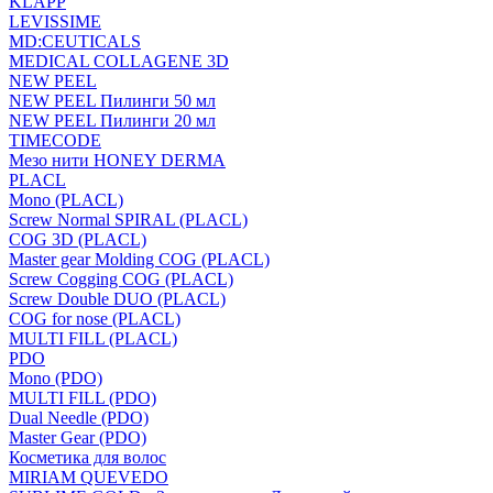
KLAPP
LEVISSIME
MD:CEUTICALS
MEDICAL COLLAGENE 3D
NEW PEEL
NEW PEEL Пилинги 50 мл
NEW PEEL Пилинги 20 мл
TIMECODE
Мезо нити HONEY DERMA
PLACL
Mono (PLACL)
Screw Normal SPIRAL (PLACL)
COG 3D (PLACL)
Master gear Molding COG (PLACL)
Screw Cogging COG (PLACL)
Screw Double DUO (PLACL)
COG for nose (PLACL)
MULTI FILL (PLACL)
PDO
Mono (PDO)
MULTI FILL (PDO)
Dual Needle (PDO)
Master Gear (PDO)
Косметика для волос
MIRIAM QUEVEDO