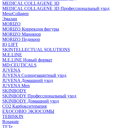
MEDICAL COLLAGENE 3D
MEDICAL COLLAGENE 3D Профессиональный уход
MesoCollagen
Эмалан
MORIZO
MORIZO Коррекция фигуры
MORIZO Маникюр
MORIZO Педикюр
IQ LIFT
SKINTELLECTUAL SOLUTIONS
M.E.LINE
M.E.LINE Новый формат
MD:CEUTICALS
JUVENA
JUVENA Солнцезащитный уход
JUVENA Домашний уход
JUVENA Men
SKINBODY
SKINBODY Профессиональный уход
SKINBODY Домашний уход
CO2 Карбокситерапия
EXOCOBIO ЭКЗОСОМЫ
TEBISKIN
Rosagate
TETe