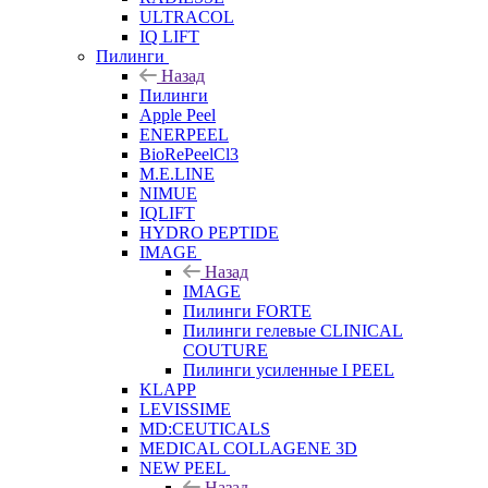
ULTRACOL
IQ LIFT
Пилинги
Назад
Пилинги
Apple Peel
ENERPEEL
BioRePeelCl3
M.E.LINE
NIMUE
IQLIFT
HYDRO PEPTIDE
IMAGE
Назад
IMAGE
Пилинги FORTE
Пилинги гелевые CLINICAL
COUTURE
Пилинги усиленные I PEEL
KLAPP
LEVISSIME
MD:CEUTICALS
MEDICAL COLLAGENE 3D
NEW PEEL
Назад