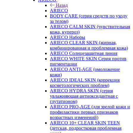
Назад
ARIECO
BODY CARE (серия средств по уходу
за телом)
ARIECO CALM SKIN (чувствительная
кожа, купероз)
ARIECO Наборы
ARIECO CLEAR SKIN (жирная,
комбинированная и проблемная кожа)
ARIECO Солнцезащитная линия
ARIECO WHITE SKIN Серия против
пигментации
ARIECO ANTI-AGE (омоложение
кожи)
ARIECO IDEAL SKIN (коррекция
косметологических проблем)
ARIECO HYDRA SKIN (серия
увлажняющая антиоксидантная с
глутатионом)
ARIECO PRO-AGE (для зрелой кожи и
профилактики первых признаков
возрастных изменений)
ARIECO 10+ CLEAR SKIN TEEN
(детская, подростковая проблемная