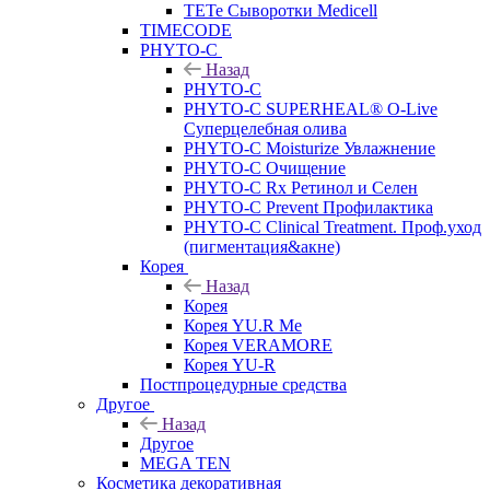
TETe Сыворотки Medicell
TIMECODE
PHYTO-C
Назад
PHYTO-C
PHYTO-C SUPERHEAL® O-Live
Суперцелебная олива
PHYTO-C Moisturize Увлажнение
PHYTO-C Очищение
PHYTO-C Rx Ретинол и Селен
PHYTO-C Prevent Профилактика
PHYTO-C Clinical Treatment. Проф.уход
(пигментация&акне)
Корея
Назад
Корея
Корея YU.R Me
Корея VERAMORE
Корея YU-R
Постпроцедурные средства
Другое
Назад
Другое
MEGA TEN
Косметика декоративная