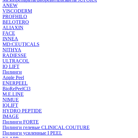
ANEW
VISCODERM
PROFHILO
BELOTERO
ALIAXIN
FACE
INNEA
MD:CEUTICALS
NITHYA
RADIESSE
ULTRACOL
IQ LIFT
Пилинги
Apple Peel
ENERPEEL
BioRePeelCl3
M.E.LINE
NIMUE
IQLIFT
HYDRO PEPTIDE
IMAGE
Пилинги FORTE
Пилинги гелевые CLINICAL COUTURE
Пилинги усиленные I PEEL