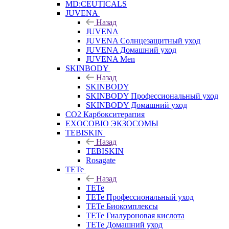
MD:CEUTICALS
JUVENA
Назад
JUVENA
JUVENA Солнцезащитный уход
JUVENA Домашний уход
JUVENA Men
SKINBODY
Назад
SKINBODY
SKINBODY Профессиональный уход
SKINBODY Домашний уход
CO2 Карбокситерапия
EXOCOBIO ЭКЗОСОМЫ
TEBISKIN
Назад
TEBISKIN
Rosagate
TETe
Назад
TETe
TETe Профессиональный уход
TETe Биокомплексы
TETe Гиалуроновая кислота
TETe Домашний уход