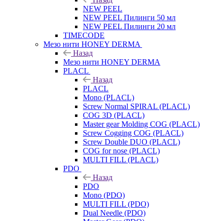
NEW PEEL
NEW PEEL Пилинги 50 мл
NEW PEEL Пилинги 20 мл
TIMECODE
Мезо нити HONEY DERMA
Назад
Мезо нити HONEY DERMA
PLACL
Назад
PLACL
Mono (PLACL)
Screw Normal SPIRAL (PLACL)
COG 3D (PLACL)
Master gear Molding COG (PLACL)
Screw Cogging COG (PLACL)
Screw Double DUO (PLACL)
COG for nose (PLACL)
MULTI FILL (PLACL)
PDO
Назад
PDO
Mono (PDO)
MULTI FILL (PDO)
Dual Needle (PDO)