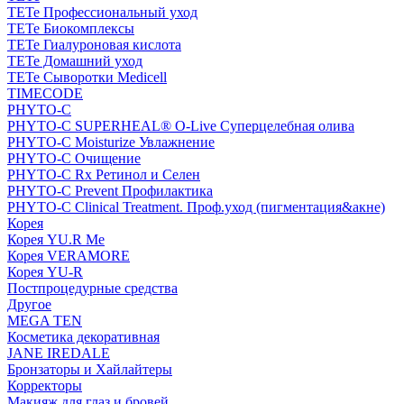
TETe Профессиональный уход
TETe Биокомплексы
TETe Гиалуроновая кислота
TETe Домашний уход
TETe Сыворотки Medicell
TIMECODE
PHYTO-C
PHYTO-C SUPERHEAL® O-Live Суперцелебная олива
PHYTO-C Moisturize Увлажнение
PHYTO-C Очищение
PHYTO-C Rx Ретинол и Селен
PHYTO-C Prevent Профилактика
PHYTO-C Clinical Treatment. Проф.уход (пигментация&акне)
Корея
Корея YU.R Me
Корея VERAMORE
Корея YU-R
Постпроцедурные средства
Другое
MEGA TEN
Косметика декоративная
JANE IREDALE
Бронзаторы и Хайлайтеры
Корректоры
Макияж для глаз и бровей