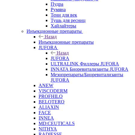
Пудра
Румяна
Тени для век
Тушь для ресниц
Хайлайтеры
Инъекционные препараты
Назад
Инъекционные препараты
JUFORA
Назад
JUFORA
ULTRALINK Филлеры JUFORA
INNATA Биоревитализанты JUFORA
Мезопрепараты/Биоревитализанты
JUFORA
ANEW
VISCODERM
PROFHILO
BELOTERO
ALIAXIN
FACE
INNEA
MD:CEUTICALS
NITHYA
RADIESSE