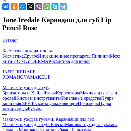
Jane Iredale Карандаш для губ Lip
Pencil Rose
Каталог
—
Косметика декоративная
Косметика
Другое
Инъекционные препараты
Пилинги
Мезо
нити HONEY DERMA
Косметика для волос
—
JANE IREDALE
ROMANOVAMAKEUP
—
Макияж и уход для губ
Бронзаторы и Хайлайтеры
Корректоры
Макияж для глаз и
бровей
Кисти и инструменты
Тональные средства
Пудра
защитная SPF
Лосьоны увлажняющие
Праймеры
Пудра
матирующая
Румяна
—
Макияж и уход за губами. Карандаши для губ
Макияж и уход для губ. Блески
Макияж и уход за губами.
Помады
Макияж и уход за губами. Бальзамы