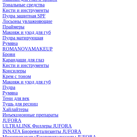
Тональные средства
Кисти и инструменты
Пудра защитная SPF
Лосьоны увлажняющие
Праймеры
Макияж и уход для губ
Пудра матирующая
Румяна
ROMANOVAMAKEUP
Брови
Карандаши для глаз
Кисти и инструменты
Консилеры
Крем с тоном
Макияж и уход для губ
Пудра
Румяна
Тени для век
Тушь для ресниц
Хайлайтеры
Инъекционные препараты
JUFORA
ULTRALINK Филлеры JUFORA
INNATA Биоревитализанты JUFORA
Мезопрепараты/Биоревитализанты JUFORA