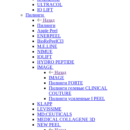
ULTRACOL
IQ LIFT
Пилинги
Назад
Пилинги
Apple Peel
ENERPEEL
BioRePeelCl3
M.E.LINE
NIMUE
IQLIFT
HYDRO PEPTIDE
IMAGE
Назад
IMAGE
Пилинги FORTE
Пилинги гелевые CLINICAL
COUTURE
Пилинги усиленные I PEEL
KLAPP
LEVISSIME
MD:CEUTICALS
MEDICAL COLLAGENE 3D
NEW PEEL
Назад