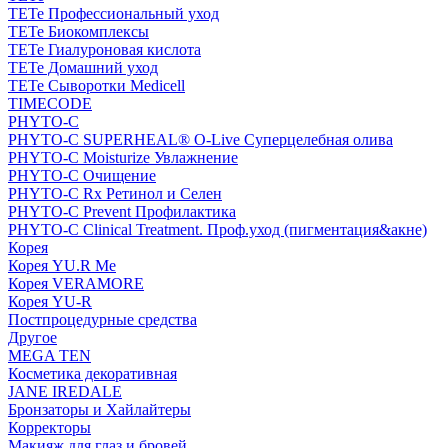
TETe Профессиональный уход
TETe Биокомплексы
TETe Гиалуроновая кислота
TETe Домашний уход
TETe Сыворотки Medicell
TIMECODE
PHYTO-C
PHYTO-C SUPERHEAL® O-Live Суперцелебная олива
PHYTO-C Moisturize Увлажнение
PHYTO-C Очищение
PHYTO-C Rx Ретинол и Селен
PHYTO-C Prevent Профилактика
PHYTO-C Clinical Treatment. Проф.уход (пигментация&акне)
Корея
Корея YU.R Me
Корея VERAMORE
Корея YU-R
Постпроцедурные средства
Другое
MEGA TEN
Косметика декоративная
JANE IREDALE
Бронзаторы и Хайлайтеры
Корректоры
Макияж для глаз и бровей