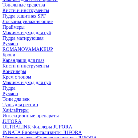
Тональные средства
Кисти и инструменты
Пудра защитная SPF
Лосьоны увлажняющие
Праймеры
Макияж и уход для губ
Пудра матирующая
Румяна
ROMANOVAMAKEUP
Брови
Карандаши для глаз
Кисти и инструменты
Консилеры
Крем с тоном
Макияж и уход для губ
Пудра
Румяна
Тени для век
Тушь для ресниц
Хайлайтеры
Инъекционные препараты
JUFORA
ULTRALINK Филлеры JUFORA
INNATA Биоревитализанты JUFORA
Мезопрепараты/Биоревитализанты JUFORA