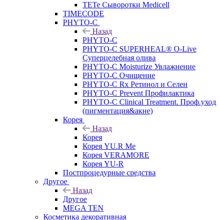
TETe Сыворотки Medicell
TIMECODE
PHYTO-C
Назад
PHYTO-C
PHYTO-C SUPERHEAL® O-Live
Суперцелебная олива
PHYTO-C Moisturize Увлажнение
PHYTO-C Очищение
PHYTO-C Rx Ретинол и Селен
PHYTO-C Prevent Профилактика
PHYTO-C Clinical Treatment. Проф.уход
(пигментация&акне)
Корея
Назад
Корея
Корея YU.R Me
Корея VERAMORE
Корея YU-R
Постпроцедурные средства
Другое
Назад
Другое
MEGA TEN
Косметика декоративная