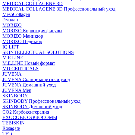
MEDICAL COLLAGENE 3D
MEDICAL COLLAGENE 3D Профессиональный уход
MesoCollagen
Эмалан
MORIZO
MORIZO Коррекция фигуры
MORIZO Маникюр
MORIZO Педикюр
IQ LIFT
SKINTELLECTUAL SOLUTIONS
M.E.LINE
M.E.LINE Новый формат
MD:CEUTICALS
JUVENA
JUVENA Солнцезащитный уход
JUVENA Домашний уход
JUVENA Men
SKINBODY
SKINBODY Профессиональный уход
SKINBODY Домашний уход
CO2 Карбокситерапия
EXOCOBIO ЭКЗОСОМЫ
TEBISKIN
Rosagate
TETe