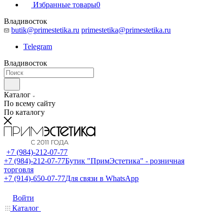
Избранные товары
0
Владивосток
butik@primestetika.ru
primestetika@primestetika.ru
Telegram
Владивосток
Каталог
По всему сайту
По каталогу
+7 (984)-212-07-77
+7 (984)-212-07-77
Бутик "ПримЭстетика" - розничная
торговля
+7 (914)-650-07-77
Для связи в WhatsApp
Войти
Каталог