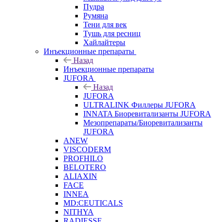
Пудра
Румяна
Тени для век
Тушь для ресниц
Хайлайтеры
Инъекционные препараты
Назад
Инъекционные препараты
JUFORA
Назад
JUFORA
ULTRALINK Филлеры JUFORA
INNATA Биоревитализанты JUFORA
Мезопрепараты/Биоревитализанты
JUFORA
ANEW
VISCODERM
PROFHILO
BELOTERO
ALIAXIN
FACE
INNEA
MD:CEUTICALS
NITHYA
RADIESSE