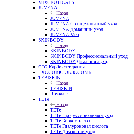
MD:CEUTICALS
JUVENA
Назад
JUVENA
JUVENA Солнцезащитный уход
JUVENA Домашний уход
JUVENA Men
SKINBODY
Назад
SKINBODY
SKINBODY Профессиональный уход
SKINBODY Домашний уход
CO2 Карбокситерапия
EXOCOBIO ЭКЗОСОМЫ
TEBISKIN
Назад
TEBISKIN
Rosagate
TETe
Назад
TETe
TETe Профессиональный уход
TETe Биокомплексы
TETe Гиалуроновая кислота
TETe Домашний уход