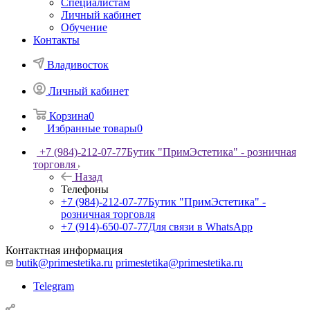
Специалистам
Личный кабинет
Обучение
Контакты
Владивосток
Личный кабинет
Корзина
0
Избранные товары
0
+7 (984)-212-07-77
Бутик "ПримЭстетика" - розничная
торговля
Назад
Телефоны
+7 (984)-212-07-77
Бутик "ПримЭстетика" -
розничная торговля
+7 (914)-650-07-77
Для связи в WhatsApp
Контактная информация
butik@primestetika.ru
primestetika@primestetika.ru
Telegram