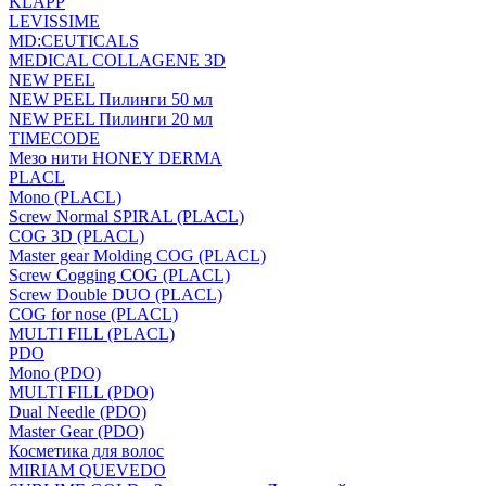
KLAPP
LEVISSIME
MD:CEUTICALS
MEDICAL COLLAGENE 3D
NEW PEEL
NEW PEEL Пилинги 50 мл
NEW PEEL Пилинги 20 мл
TIMECODE
Мезо нити HONEY DERMA
PLACL
Mono (PLACL)
Screw Normal SPIRAL (PLACL)
COG 3D (PLACL)
Master gear Molding COG (PLACL)
Screw Cogging COG (PLACL)
Screw Double DUO (PLACL)
COG for nose (PLACL)
MULTI FILL (PLACL)
PDO
Mono (PDO)
MULTI FILL (PDO)
Dual Needle (PDO)
Master Gear (PDO)
Косметика для волос
MIRIAM QUEVEDO