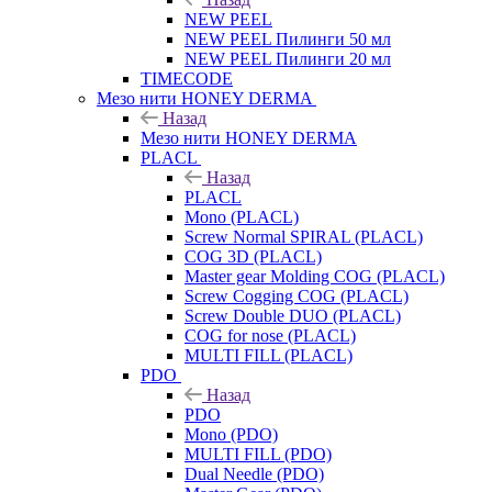
NEW PEEL
NEW PEEL Пилинги 50 мл
NEW PEEL Пилинги 20 мл
TIMECODE
Мезо нити HONEY DERMA
Назад
Мезо нити HONEY DERMA
PLACL
Назад
PLACL
Mono (PLACL)
Screw Normal SPIRAL (PLACL)
COG 3D (PLACL)
Master gear Molding COG (PLACL)
Screw Cogging COG (PLACL)
Screw Double DUO (PLACL)
COG for nose (PLACL)
MULTI FILL (PLACL)
PDO
Назад
PDO
Mono (PDO)
MULTI FILL (PDO)
Dual Needle (PDO)