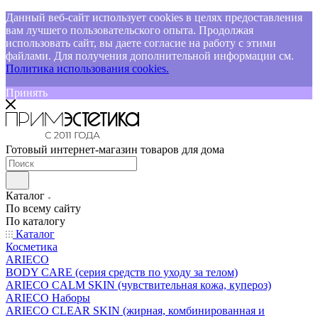
Данный веб-сайт использует cookies в целях предоставления
вам лучшего пользовательского опыта. Продолжая
использовать сайт, вы даете согласие на работу с этими
файлами. Для получения дополнительной информации см.
Политика использования cookies.
Принять
Готовый интернет-магазин товаров для дома
Каталог
По всему сайту
По каталогу
Каталог
Косметика
ARIECO
BODY CARE (серия средств по уходу за телом)
ARIECO CALM SKIN (чувствительная кожа, купероз)
ARIECO Наборы
ARIECO CLEAR SKIN (жирная, комбинированная и