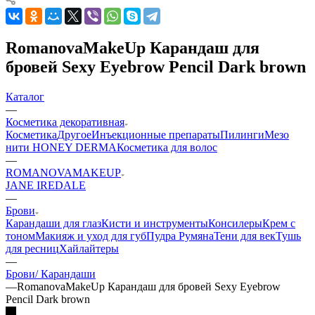
RomanovaMakeUp Карандаш для
бровей Sexy Eyebrow Pencil Dark brown
Каталог
—
Косметика декоративная
Косметика
Другое
Инъекционные препараты
Пилинги
Мезо
нити HONEY DERMA
Косметика для волос
—
ROMANOVAMAKEUP
JANE IREDALE
—
Брови
Карандаши для глаз
Кисти и инструменты
Консилеры
Крем с
тоном
Макияж и уход для губ
Пудра
Румяна
Тени для век
Тушь
для ресниц
Хайлайтеры
—
Брови/ Карандаши
—
RomanovaMakeUp Карандаш для бровей Sexy Eyebrow
Pencil Dark brown