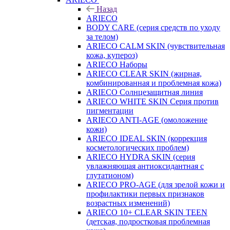
Назад
ARIECO
BODY CARE (серия средств по уходу
за телом)
ARIECO CALM SKIN (чувствительная
кожа, купероз)
ARIECO Наборы
ARIECO CLEAR SKIN (жирная,
комбинированная и проблемная кожа)
ARIECO Солнцезащитная линия
ARIECO WHITE SKIN Серия против
пигментации
ARIECO ANTI-AGE (омоложение
кожи)
ARIECO IDEAL SKIN (коррекция
косметологических проблем)
ARIECO HYDRA SKIN (серия
увлажняющая антиоксидантная с
глутатионом)
ARIECO PRO-AGE (для зрелой кожи и
профилактики первых признаков
возрастных изменений)
ARIECO 10+ CLEAR SKIN TEEN
(детская, подростковая проблемная