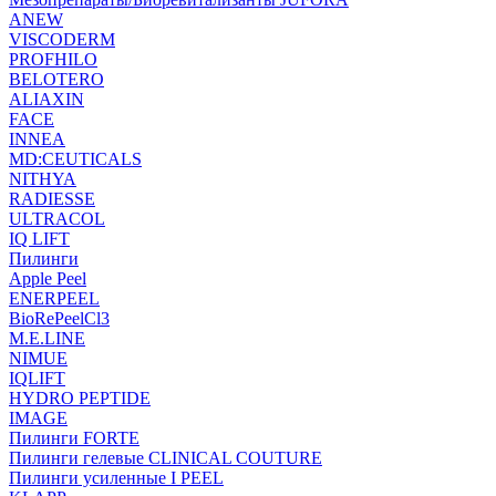
ANEW
VISCODERM
PROFHILO
BELOTERO
ALIAXIN
FACE
INNEA
MD:CEUTICALS
NITHYA
RADIESSE
ULTRACOL
IQ LIFT
Пилинги
Apple Peel
ENERPEEL
BioRePeelCl3
M.E.LINE
NIMUE
IQLIFT
HYDRO PEPTIDE
IMAGE
Пилинги FORTE
Пилинги гелевые CLINICAL COUTURE
Пилинги усиленные I PEEL