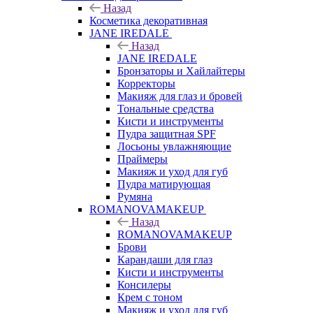
Назад
Косметика декоративная
JANE IREDALE
Назад
JANE IREDALE
Бронзаторы и Хайлайтеры
Корректоры
Макияж для глаз и бровей
Тональные средства
Кисти и инструменты
Пудра защитная SPF
Лосьоны увлажняющие
Праймеры
Макияж и уход для губ
Пудра матирующая
Румяна
ROMANOVAMAKEUP
Назад
ROMANOVAMAKEUP
Брови
Карандаши для глаз
Кисти и инструменты
Консилеры
Крем с тоном
Макияж и уход для губ