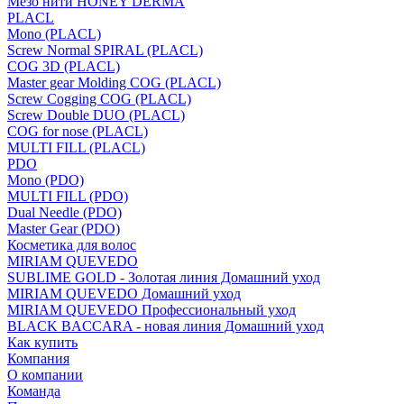
Мезо нити HONEY DERMA
PLACL
Mono (PLACL)
Screw Normal SPIRAL (PLACL)
COG 3D (PLACL)
Master gear Molding COG (PLACL)
Screw Cogging COG (PLACL)
Screw Double DUO (PLACL)
COG for nose (PLACL)
MULTI FILL (PLACL)
PDO
Mono (PDO)
MULTI FILL (PDO)
Dual Needle (PDO)
Master Gear (PDO)
Косметика для волос
MIRIAM QUEVEDO
SUBLIME GOLD - Золотая линия Домашний уход
MIRIAM QUEVEDO Домашний уход
MIRIAM QUEVEDO Профессиональный уход
BLACK BACCARA - новая линия Домашний уход
Как купить
Компания
О компании
Команда