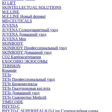
IQ LIFT
SKINTELLECTUAL SOLUTIONS
M.E.LINE
M.E.LINE Новый формат
MD:CEUTICALS
JUVENA
JUVENA Солнцезащитный уход
JUVENA Домашний уход
JUVENA Men
SKINBODY
SKINBODY Профессиональный уход
SKINBODY Домашний уход
CO2 Карбокситерапия
EXOCOBIO ЭКЗОСОМЫ
TEBISKIN
Rosagate
TETe
TETe Профессиональный уход
TETe Биокомплексы
TETe Гиалуроновая кислота
TETe Домашний уход
TETe Сыворотки Medicell
TIMECODE
PHYTO-C
PHYTO-C SUPERHEAL® O-Live Суперцелебная олива