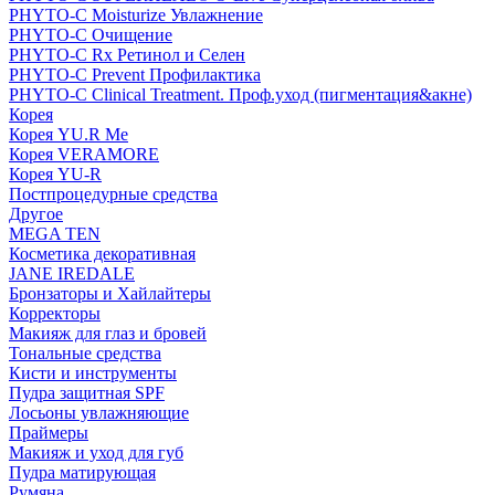
PHYTO-C Moisturize Увлажнение
PHYTO-C Очищение
PHYTO-C Rx Ретинол и Селен
PHYTO-C Prevent Профилактика
PHYTO-C Clinical Treatment. Проф.уход (пигментация&акне)
Корея
Корея YU.R Me
Корея VERAMORE
Корея YU-R
Постпроцедурные средства
Другое
MEGA TEN
Косметика декоративная
JANE IREDALE
Бронзаторы и Хайлайтеры
Корректоры
Макияж для глаз и бровей
Тональные средства
Кисти и инструменты
Пудра защитная SPF
Лосьоны увлажняющие
Праймеры
Макияж и уход для губ
Пудра матирующая
Румяна