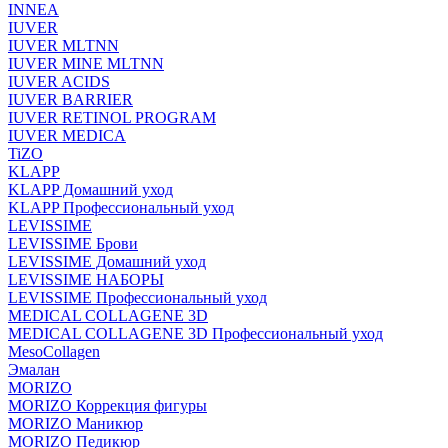
INNEA
IUVER
IUVER MLTNN
IUVER MINE MLTNN
IUVER ACIDS
IUVER BARRIER
IUVER RETINOL PROGRAM
IUVER MEDICA
TiZO
KLAPP
KLAPP Домашний уход
KLAPP Профессиональный уход
LEVISSIME
LEVISSIME Брови
LEVISSIME Домашний уход
LEVISSIME НАБОРЫ
LEVISSIME Профессиональный уход
MEDICAL COLLAGENE 3D
MEDICAL COLLAGENE 3D Профессиональный уход
MesoCollagen
Эмалан
MORIZO
MORIZO Коррекция фигуры
MORIZO Маникюр
MORIZO Педикюр