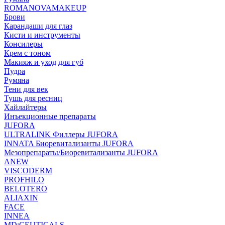
ROMANOVAMAKEUP
Брови
Карандаши для глаз
Кисти и инструменты
Консилеры
Крем с тоном
Макияж и уход для губ
Пудра
Румяна
Тени для век
Тушь для ресниц
Хайлайтеры
Инъекционные препараты
JUFORA
ULTRALINK Филлеры JUFORA
INNATA Биоревитализанты JUFORA
Мезопрепараты/Биоревитализанты JUFORA
ANEW
VISCODERM
PROFHILO
BELOTERO
ALIAXIN
FACE
INNEA
MD:CEUTICALS