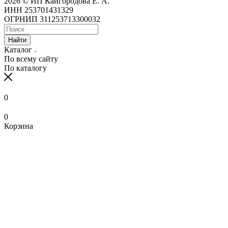
2026 © ИП Кайгородова Е. А.
ИНН 253701431329
ОГРНИП 311253713300032
Найти
Каталог
По всему сайту
По каталогу
0
0
Корзина