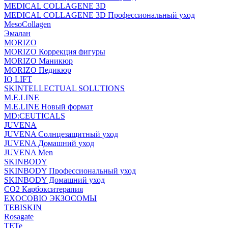
MEDICAL COLLAGENE 3D
MEDICAL COLLAGENE 3D Профессиональный уход
MesoCollagen
Эмалан
MORIZO
MORIZO Коррекция фигуры
MORIZO Маникюр
MORIZO Педикюр
IQ LIFT
SKINTELLECTUAL SOLUTIONS
M.E.LINE
M.E.LINE Новый формат
MD:CEUTICALS
JUVENA
JUVENA Солнцезащитный уход
JUVENA Домашний уход
JUVENA Men
SKINBODY
SKINBODY Профессиональный уход
SKINBODY Домашний уход
CO2 Карбокситерапия
EXOCOBIO ЭКЗОСОМЫ
TEBISKIN
Rosagate
TETe