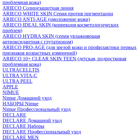
проблемная кожа)
ARIECO Солнцезащитная линия
ARIECO WHITE SKIN Серия против пигментации
ARIECO ANTI-AGE (омоложение кожи)
ARIECO IDEAL SKIN (коррекция косметологических
проблем)
ARIECO HYDRA SKIN (серия увлажняющая
антиоксидантная с глутатионом)
ARIECO PRO-AGE (для зрелой кожи и профилактики первых
признаков возрастных изменений)
ARIECO 10+ CLEAR SKIN TEEN (детская, подростковая
проблемная кожа)
ULTRACELLTIS
ULTRA VITA-C
ULTRA PEEL
APPLE
NIMUE
Nimue Домашний уход
НАБОРЫ Nimue
Nimue Профессиональный уход
DECLARE
DECLARE Домашний уход
DECLARE Наборы
DECLARE Профессиональный уход
DECLARE MEN