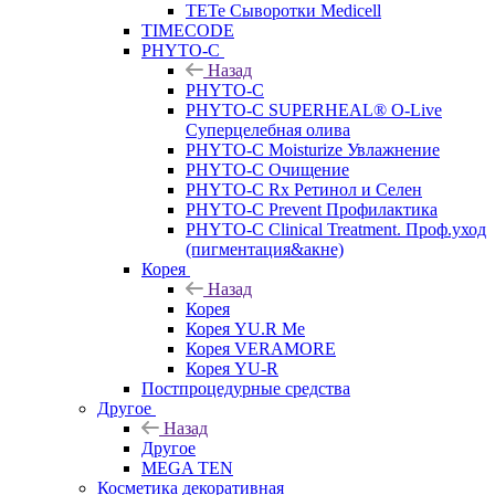
TETe Сыворотки Medicell
TIMECODE
PHYTO-C
Назад
PHYTO-C
PHYTO-C SUPERHEAL® O-Live
Суперцелебная олива
PHYTO-C Moisturize Увлажнение
PHYTO-C Очищение
PHYTO-C Rx Ретинол и Селен
PHYTO-C Prevent Профилактика
PHYTO-C Clinical Treatment. Проф.уход
(пигментация&акне)
Корея
Назад
Корея
Корея YU.R Me
Корея VERAMORE
Корея YU-R
Постпроцедурные средства
Другое
Назад
Другое
MEGA TEN
Косметика декоративная