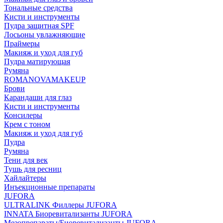
Тональные средства
Кисти и инструменты
Пудра защитная SPF
Лосьоны увлажняющие
Праймеры
Макияж и уход для губ
Пудра матирующая
Румяна
ROMANOVAMAKEUP
Брови
Карандаши для глаз
Кисти и инструменты
Консилеры
Крем с тоном
Макияж и уход для губ
Пудра
Румяна
Тени для век
Тушь для ресниц
Хайлайтеры
Инъекционные препараты
JUFORA
ULTRALINK Филлеры JUFORA
INNATA Биоревитализанты JUFORA
Мезопрепараты/Биоревитализанты JUFORA