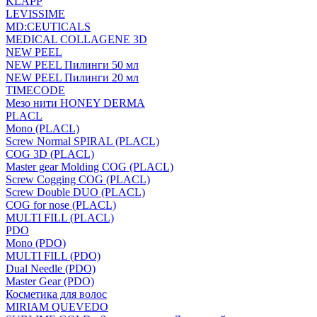
KLAPP
LEVISSIME
MD:CEUTICALS
MEDICAL COLLAGENE 3D
NEW PEEL
NEW PEEL Пилинги 50 мл
NEW PEEL Пилинги 20 мл
TIMECODE
Мезо нити HONEY DERMA
PLACL
Mono (PLACL)
Screw Normal SPIRAL (PLACL)
COG 3D (PLACL)
Master gear Molding COG (PLACL)
Screw Cogging COG (PLACL)
Screw Double DUO (PLACL)
COG for nose (PLACL)
MULTI FILL (PLACL)
PDO
Mono (PDO)
MULTI FILL (PDO)
Dual Needle (PDO)
Master Gear (PDO)
Косметика для волос
MIRIAM QUEVEDO