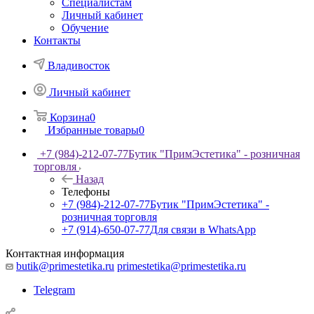
Специалистам
Личный кабинет
Обучение
Контакты
Владивосток
Личный кабинет
Корзина
0
Избранные товары
0
+7 (984)-212-07-77
Бутик "ПримЭстетика" - розничная
торговля
Назад
Телефоны
+7 (984)-212-07-77
Бутик "ПримЭстетика" -
розничная торговля
+7 (914)-650-07-77
Для связи в WhatsApp
Контактная информация
butik@primestetika.ru
primestetika@primestetika.ru
Telegram