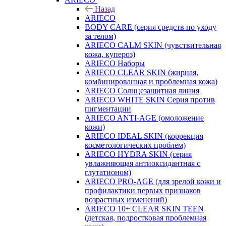
Назад
ARIECO
BODY CARE (серия средств по уходу
за телом)
ARIECO CALM SKIN (чувствительная
кожа, купероз)
ARIECO Наборы
ARIECO CLEAR SKIN (жирная,
комбинированная и проблемная кожа)
ARIECO Солнцезащитная линия
ARIECO WHITE SKIN Серия против
пигментации
ARIECO ANTI-AGE (омоложение
кожи)
ARIECO IDEAL SKIN (коррекция
косметологических проблем)
ARIECO HYDRA SKIN (серия
увлажняющая антиоксидантная с
глутатионом)
ARIECO PRO-AGE (для зрелой кожи и
профилактики первых признаков
возрастных изменений)
ARIECO 10+ CLEAR SKIN TEEN
(детская, подростковая проблемная