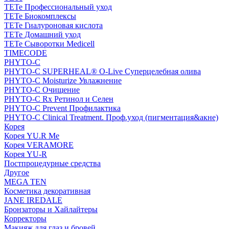
TETe Профессиональный уход
TETe Биокомплексы
TETe Гиалуроновая кислота
TETe Домашний уход
TETe Сыворотки Medicell
TIMECODE
PHYTO-C
PHYTO-C SUPERHEAL® O-Live Суперцелебная олива
PHYTO-C Moisturize Увлажнение
PHYTO-C Очищение
PHYTO-C Rx Ретинол и Селен
PHYTO-C Prevent Профилактика
PHYTO-C Clinical Treatment. Проф.уход (пигментация&акне)
Корея
Корея YU.R Me
Корея VERAMORE
Корея YU-R
Постпроцедурные средства
Другое
MEGA TEN
Косметика декоративная
JANE IREDALE
Бронзаторы и Хайлайтеры
Корректоры
Макияж для глаз и бровей