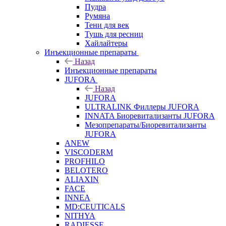
Пудра
Румяна
Тени для век
Тушь для ресниц
Хайлайтеры
Инъекционные препараты
Назад
Инъекционные препараты
JUFORA
Назад
JUFORA
ULTRALINK Филлеры JUFORA
INNATA Биоревитализанты JUFORA
Мезопрепараты/Биоревитализанты
JUFORA
ANEW
VISCODERM
PROFHILO
BELOTERO
ALIAXIN
FACE
INNEA
MD:CEUTICALS
NITHYA
RADIESSE