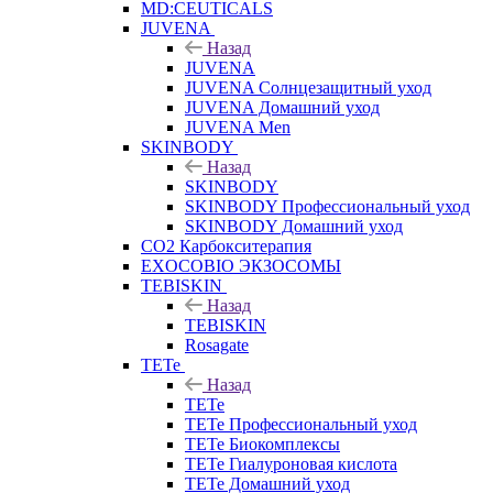
MD:CEUTICALS
JUVENA
Назад
JUVENA
JUVENA Солнцезащитный уход
JUVENA Домашний уход
JUVENA Men
SKINBODY
Назад
SKINBODY
SKINBODY Профессиональный уход
SKINBODY Домашний уход
CO2 Карбокситерапия
EXOCOBIO ЭКЗОСОМЫ
TEBISKIN
Назад
TEBISKIN
Rosagate
TETe
Назад
TETe
TETe Профессиональный уход
TETe Биокомплексы
TETe Гиалуроновая кислота
TETe Домашний уход