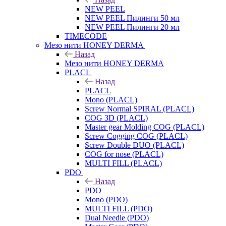
NEW PEEL
NEW PEEL Пилинги 50 мл
NEW PEEL Пилинги 20 мл
TIMECODE
Мезо нити HONEY DERMA
Назад
Мезо нити HONEY DERMA
PLACL
Назад
PLACL
Mono (PLACL)
Screw Normal SPIRAL (PLACL)
COG 3D (PLACL)
Master gear Molding COG (PLACL)
Screw Cogging COG (PLACL)
Screw Double DUO (PLACL)
COG for nose (PLACL)
MULTI FILL (PLACL)
PDO
Назад
PDO
Mono (PDO)
MULTI FILL (PDO)
Dual Needle (PDO)