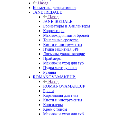
Назад
Косметика декоративная
JANE IREDALE
Назад
JANE IREDALE
Бронзаторы и Хайлайтеры
Корректоры
Макияж для глаз и бровей
Тональные средства
Кисти и инструменты
Пудра защитная SPF
Лосьоны увлажняющие
Праймеры
Макияж и уход для губ
Пудра матирующая
Румяна
ROMANOVAMAKEUP
Назад
ROMANOVAMAKEUP
Брови
Карандаши для глаз
Кисти и инструменты
Консилеры
Крем с тоном
Макияж и уход для губ