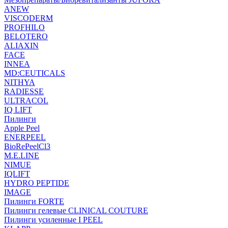
ANEW
VISCODERM
PROFHILO
BELOTERO
ALIAXIN
FACE
INNEA
MD:CEUTICALS
NITHYA
RADIESSE
ULTRACOL
IQ LIFT
Пилинги
Apple Peel
ENERPEEL
BioRePeelCl3
M.E.LINE
NIMUE
IQLIFT
HYDRO PEPTIDE
IMAGE
Пилинги FORTE
Пилинги гелевые CLINICAL COUTURE
Пилинги усиленные I PEEL