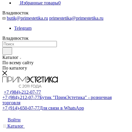
Избранные товары
0
Владивосток
butik@primestetika.ru
primestetika@primestetika.ru
Telegram
Владивосток
Каталог
По всему сайту
По каталогу
+7 (984)-212-07-77
+7 (984)-212-07-77
Бутик "ПримЭстетика" - розничная
торговля
+7 (914)-650-07-77
Для связи в WhatsApp
Войти
Каталог