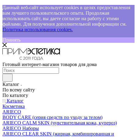
Данный веб-сайт использует cookies в целях предоставления
вам лучшего пользовательского опыта. Продолжая
использовать сайт, вы даете согласие на работу с этими
файлами. Для получения дополнительной информации см.
Политика использования cookies.
Принять
Готовый интернет-магазин товаров для дома
Каталог
По всему сайту
По каталогу
Каталог
Косметика
ARIECO
BODY CARE (серия средств по уходу за телом)
ARIECO CALM SKIN (чувствительная кожа, купероз)
ARIECO Наборы
ARIECO CLEAR SKIN (жирная, комбинированная и