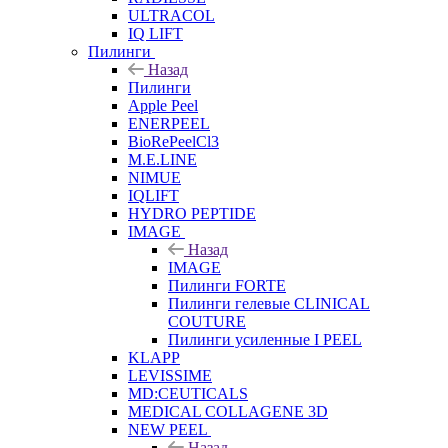
ULTRACOL
IQ LIFT
Пилинги
Назад
Пилинги
Apple Peel
ENERPEEL
BioRePeelCl3
M.E.LINE
NIMUE
IQLIFT
HYDRO PEPTIDE
IMAGE
Назад
IMAGE
Пилинги FORTE
Пилинги гелевые CLINICAL
COUTURE
Пилинги усиленные I PEEL
KLAPP
LEVISSIME
MD:CEUTICALS
MEDICAL COLLAGENE 3D
NEW PEEL
Назад