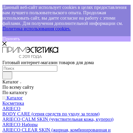
Данный веб-сайт использует cookies в целях предоставления
вам лучшего пользовательского опыта. Продолжая
использовать сайт, вы даете согласие на работу с этими
файлами. Для получения дополнительной информации см.
Политика использования cookies.
Принять
Готовый интернет-магазин товаров для дома
Каталог
По всему сайту
По каталогу
Каталог
Косметика
ARIECO
BODY CARE (серия средств по уходу за телом)
ARIECO CALM SKIN (чувствительная кожа, купероз)
ARIECO Наборы
ARIECO CLEAR SKIN (жирная, комбинированная и