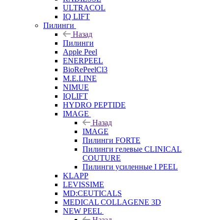
ULTRACOL
IQ LIFT
Пилинги
Назад
Пилинги
Apple Peel
ENERPEEL
BioRePeelCl3
M.E.LINE
NIMUE
IQLIFT
HYDRO PEPTIDE
IMAGE
Назад
IMAGE
Пилинги FORTE
Пилинги гелевые CLINICAL
COUTURE
Пилинги усиленные I PEEL
KLAPP
LEVISSIME
MD:CEUTICALS
MEDICAL COLLAGENE 3D
NEW PEEL
Назад