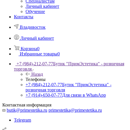
Специалистам
Личный кабинет
Обучение
Контакты
Владивосток
Личный кабинет
Корзина
0
Избранные товары
0
+7 (984)-212-07-77
Бутик "ПримЭстетика" - розничная
торговля
Назад
Телефоны
+7 (984)-212-07-77
Бутик "ПримЭстетика" -
розничная торговля
+7 (914)-650-07-77
Для связи в WhatsApp
Контактная информация
butik@primestetika.ru
primestetika@primestetika.ru
Telegram