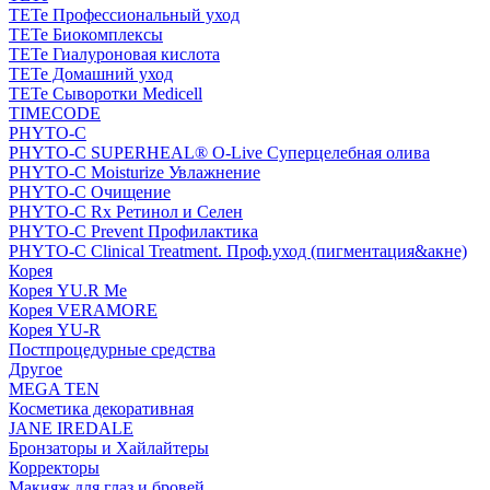
TETe Профессиональный уход
TETe Биокомплексы
TETe Гиалуроновая кислота
TETe Домашний уход
TETe Сыворотки Medicell
TIMECODE
PHYTO-C
PHYTO-C SUPERHEAL® O-Live Суперцелебная олива
PHYTO-C Moisturize Увлажнение
PHYTO-C Очищение
PHYTO-C Rx Ретинол и Селен
PHYTO-C Prevent Профилактика
PHYTO-C Clinical Treatment. Проф.уход (пигментация&акне)
Корея
Корея YU.R Me
Корея VERAMORE
Корея YU-R
Постпроцедурные средства
Другое
MEGA TEN
Косметика декоративная
JANE IREDALE
Бронзаторы и Хайлайтеры
Корректоры
Макияж для глаз и бровей