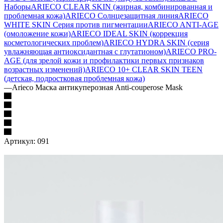
Наборы
ARIECO CLEAR SKIN (жирная, комбинированная и
проблемная кожа)
ARIECO Солнцезащитная линия
ARIECO
WHITE SKIN Серия против пигментации
ARIECO ANTI-AGE
(омоложение кожи)
ARIECO IDEAL SKIN (коррекция
косметологических проблем)
ARIECO HYDRA SKIN (серия
увлажняющая антиоксидантная с глутатионом)
ARIECO PRO-
AGE (для зрелой кожи и профилактики первых признаков
возрастных изменений)
ARIECO 10+ CLEAR SKIN TEEN
(детская, подростковая проблемная кожа)
—
Arieco Маска антикуперозная Anti-couperose Mask
Артикул:
091