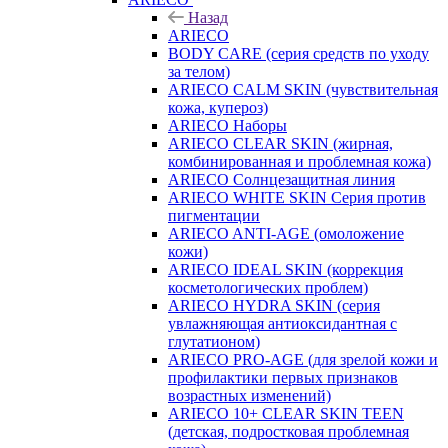
Назад
ARIECO
BODY CARE (серия средств по уходу
за телом)
ARIECO CALM SKIN (чувствительная
кожа, купероз)
ARIECO Наборы
ARIECO CLEAR SKIN (жирная,
комбинированная и проблемная кожа)
ARIECO Солнцезащитная линия
ARIECO WHITE SKIN Серия против
пигментации
ARIECO ANTI-AGE (омоложение
кожи)
ARIECO IDEAL SKIN (коррекция
косметологических проблем)
ARIECO HYDRA SKIN (серия
увлажняющая антиоксидантная с
глутатионом)
ARIECO PRO-AGE (для зрелой кожи и
профилактики первых признаков
возрастных изменений)
ARIECO 10+ CLEAR SKIN TEEN
(детская, подростковая проблемная