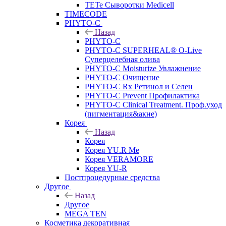
TETe Сыворотки Medicell
TIMECODE
PHYTO-C
Назад
PHYTO-C
PHYTO-C SUPERHEAL® O-Live
Суперцелебная олива
PHYTO-C Moisturize Увлажнение
PHYTO-C Очищение
PHYTO-C Rx Ретинол и Селен
PHYTO-C Prevent Профилактика
PHYTO-C Clinical Treatment. Проф.уход
(пигментация&акне)
Корея
Назад
Корея
Корея YU.R Me
Корея VERAMORE
Корея YU-R
Постпроцедурные средства
Другое
Назад
Другое
MEGA TEN
Косметика декоративная