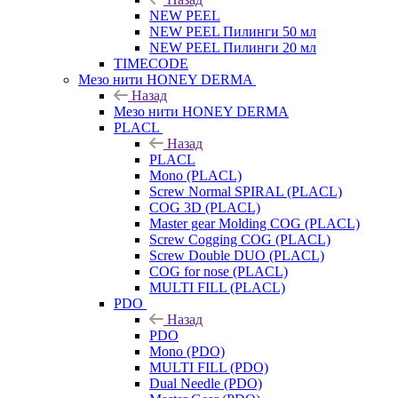
NEW PEEL
NEW PEEL Пилинги 50 мл
NEW PEEL Пилинги 20 мл
TIMECODE
Мезо нити HONEY DERMA
Назад
Мезо нити HONEY DERMA
PLACL
Назад
PLACL
Mono (PLACL)
Screw Normal SPIRAL (PLACL)
COG 3D (PLACL)
Master gear Molding COG (PLACL)
Screw Cogging COG (PLACL)
Screw Double DUO (PLACL)
COG for nose (PLACL)
MULTI FILL (PLACL)
PDO
Назад
PDO
Mono (PDO)
MULTI FILL (PDO)
Dual Needle (PDO)