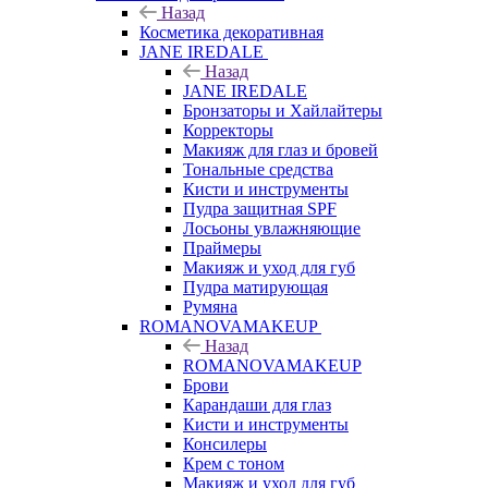
Назад
Косметика декоративная
JANE IREDALE
Назад
JANE IREDALE
Бронзаторы и Хайлайтеры
Корректоры
Макияж для глаз и бровей
Тональные средства
Кисти и инструменты
Пудра защитная SPF
Лосьоны увлажняющие
Праймеры
Макияж и уход для губ
Пудра матирующая
Румяна
ROMANOVAMAKEUP
Назад
ROMANOVAMAKEUP
Брови
Карандаши для глаз
Кисти и инструменты
Консилеры
Крем с тоном
Макияж и уход для губ