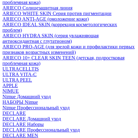
проблемная кожа)
ARIECO Солнцезащитная линия
ARIECO WHITE SKIN Серия против пигментации
ARIECO ANTI-AGE (омоложение кожи)
ARIECO IDEAL SKIN (коррекция косметологических
проблем)
ARIECO HYDRA SKIN (серия увлажняющая
антиоксидантная с глутатионом)
ARIECO PRO-AGE (для зрелой кожи и профилактики первых
признаков возрастных изменений)
ARIECO 10+ CLEAR SKIN TEEN (детская, подростковая
проблемная кожа)
ULTRACELLTIS
ULTRA VITA-C
ULTRA PEEL
APPLE
NIMUE
Nimue Домашний уход
НАБОРЫ Nimue
Nimue Профессиональный уход
DECLARE
DECLARE Домашний уход
DECLARE Наборы
DECLARE Профессиональный уход
DECLARE MEN