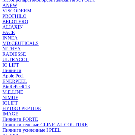
ANEW
VISCODERM
PROFHILO
BELOTERO
ALIAXIN
FACE
INNEA
MD:CEUTICALS
NITHYA
RADIESSE
ULTRACOL
IQ LIFT
Пилинги
Apple Peel
ENERPEEL
BioRePeelCl3
M.E.LINE
NIMUE
IQLIFT
HYDRO PEPTIDE
IMAGE
Пилинги FORTE
Пилинги гелевые CLINICAL COUTURE
Пилинги усиленные I PEEL