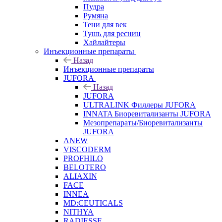
Пудра
Румяна
Тени для век
Тушь для ресниц
Хайлайтеры
Инъекционные препараты
Назад
Инъекционные препараты
JUFORA
Назад
JUFORA
ULTRALINK Филлеры JUFORA
INNATA Биоревитализанты JUFORA
Мезопрепараты/Биоревитализанты
JUFORA
ANEW
VISCODERM
PROFHILO
BELOTERO
ALIAXIN
FACE
INNEA
MD:CEUTICALS
NITHYA
RADIESSE