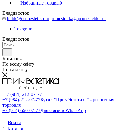
Избранные товары
0
Владивосток
butik@primestetika.ru
primestetika@primestetika.ru
Telegram
Владивосток
Каталог
По всему сайту
По каталогу
+7 (984)-212-07-77
+7 (984)-212-07-77
Бутик "ПримЭстетика" - розничная
торговля
+7 (914)-650-07-77
Для связи в WhatsApp
Войти
Каталог