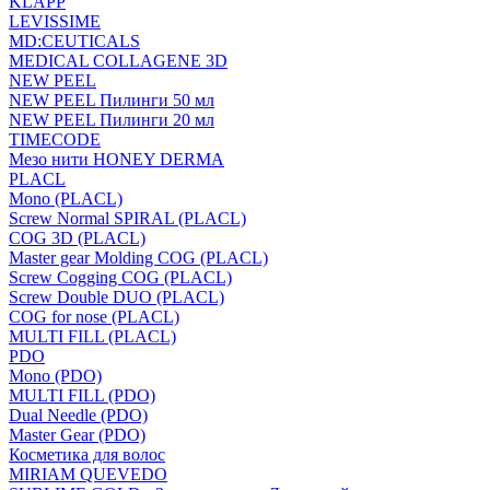
KLAPP
LEVISSIME
MD:CEUTICALS
MEDICAL COLLAGENE 3D
NEW PEEL
NEW PEEL Пилинги 50 мл
NEW PEEL Пилинги 20 мл
TIMECODE
Мезо нити HONEY DERMA
PLACL
Mono (PLACL)
Screw Normal SPIRAL (PLACL)
COG 3D (PLACL)
Master gear Molding COG (PLACL)
Screw Cogging COG (PLACL)
Screw Double DUO (PLACL)
COG for nose (PLACL)
MULTI FILL (PLACL)
PDO
Mono (PDO)
MULTI FILL (PDO)
Dual Needle (PDO)
Master Gear (PDO)
Косметика для волос
MIRIAM QUEVEDO