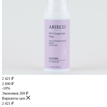
2 421
₽
2 690
₽
-
10
%
Экономия
269
₽
Варианты цен
2 421
₽