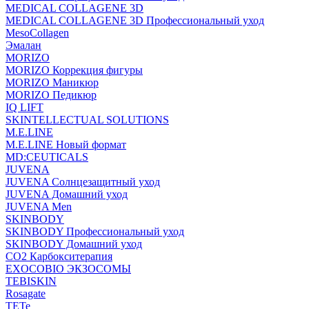
MEDICAL COLLAGENE 3D
MEDICAL COLLAGENE 3D Профессиональный уход
MesoCollagen
Эмалан
MORIZO
MORIZO Коррекция фигуры
MORIZO Маникюр
MORIZO Педикюр
IQ LIFT
SKINTELLECTUAL SOLUTIONS
M.E.LINE
M.E.LINE Новый формат
MD:CEUTICALS
JUVENA
JUVENA Солнцезащитный уход
JUVENA Домашний уход
JUVENA Men
SKINBODY
SKINBODY Профессиональный уход
SKINBODY Домашний уход
CO2 Карбокситерапия
EXOCOBIO ЭКЗОСОМЫ
TEBISKIN
Rosagate
TETe