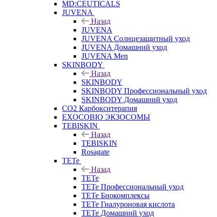
MD:CEUTICALS
JUVENA
Назад
JUVENA
JUVENA Солнцезащитный уход
JUVENA Домашний уход
JUVENA Men
SKINBODY
Назад
SKINBODY
SKINBODY Профессиональный уход
SKINBODY Домашний уход
CO2 Карбокситерапия
EXOCOBIO ЭКЗОСОМЫ
TEBISKIN
Назад
TEBISKIN
Rosagate
TETe
Назад
TETe
TETe Профессиональный уход
TETe Биокомплексы
TETe Гиалуроновая кислота
TETe Домашний уход