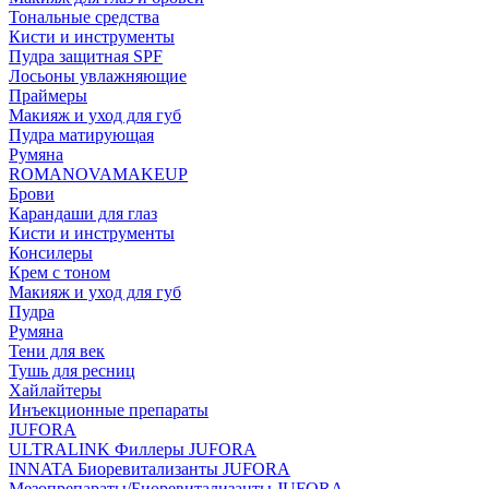
Тональные средства
Кисти и инструменты
Пудра защитная SPF
Лосьоны увлажняющие
Праймеры
Макияж и уход для губ
Пудра матирующая
Румяна
ROMANOVAMAKEUP
Брови
Карандаши для глаз
Кисти и инструменты
Консилеры
Крем с тоном
Макияж и уход для губ
Пудра
Румяна
Тени для век
Тушь для ресниц
Хайлайтеры
Инъекционные препараты
JUFORA
ULTRALINK Филлеры JUFORA
INNATA Биоревитализанты JUFORA
Мезопрепараты/Биоревитализанты JUFORA