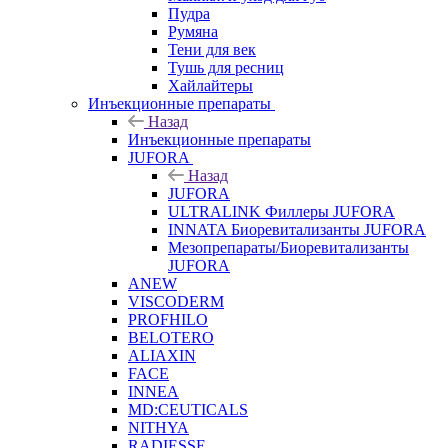
Пудра
Румяна
Тени для век
Тушь для ресниц
Хайлайтеры
Инъекционные препараты
Назад
Инъекционные препараты
JUFORA
Назад
JUFORA
ULTRALINK Филлеры JUFORA
INNATA Биоревитализанты JUFORA
Мезопрепараты/Биоревитализанты
JUFORA
ANEW
VISCODERM
PROFHILO
BELOTERO
ALIAXIN
FACE
INNEA
MD:CEUTICALS
NITHYA
RADIESSE