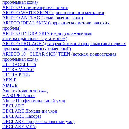
проблемная кожа)
ARIECO Солнцезащитная линия
ARIECO WHITE SKIN Серия против пигментации
ARIECO ANTI-AGE (омоложение кожи)
ARIECO IDEAL SKIN (коррекция косметологических
проблем)
ARIECO HYDRA SKIN (серия увлажняющая
антиоксидантная с глутатионом)
ARIECO PRO-AGE (для зрелой кожи и профилактики первых
признаков возрастных изменений)
ARIECO 10+ CLEAR SKIN TEEN (детская, подростковая
проблемная кожа)
ULTRACELLTIS
ULTRA VITA-C
ULTRA PEEL
APPLE
NIMUE
Nimue Домашний уход
НАБОРЫ Nimue
Nimue Профессиональный уход
DECLARE
DECLARE Домашний уход
DECLARE Наборы
DECLARE Профессиональный уход
DECLARE MEN