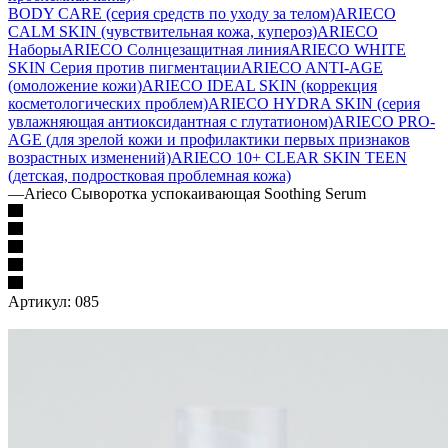
BODY CARE (серия средств по уходу за телом)
ARIECO
CALM SKIN (чувствительная кожа, купероз)
ARIECO
Наборы
ARIECO Солнцезащитная линия
ARIECO WHITE
SKIN Серия против пигментации
ARIECO ANTI-AGE
(омоложение кожи)
ARIECO IDEAL SKIN (коррекция
косметологических проблем)
ARIECO HYDRA SKIN (серия
увлажняющая антиоксидантная с глутатионом)
ARIECO PRO-
AGE (для зрелой кожи и профилактики первых признаков
возрастных изменений)
ARIECO 10+ CLEAR SKIN TEEN
(детская, подростковая проблемная кожа)
—
Arieco Сыворотка успокаивающая Soothing Serum
Артикул:
085