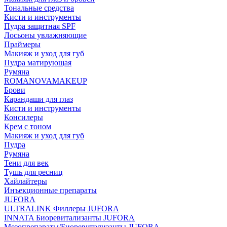
Тональные средства
Кисти и инструменты
Пудра защитная SPF
Лосьоны увлажняющие
Праймеры
Макияж и уход для губ
Пудра матирующая
Румяна
ROMANOVAMAKEUP
Брови
Карандаши для глаз
Кисти и инструменты
Консилеры
Крем с тоном
Макияж и уход для губ
Пудра
Румяна
Тени для век
Тушь для ресниц
Хайлайтеры
Инъекционные препараты
JUFORA
ULTRALINK Филлеры JUFORA
INNATA Биоревитализанты JUFORA
Мезопрепараты/Биоревитализанты JUFORA