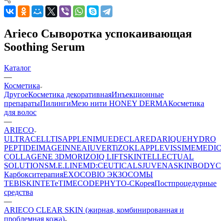
Arieco Сыворотка успокаивающая
Soothing Serum
Каталог
—
Косметика
Другое
Косметика декоративная
Инъекционные
препараты
Пилинги
Мезо нити HONEY DERMA
Косметика
для волос
—
ARIECO
ULTRACELLTIS
APPLE
NIMUE
DECLARE
DARIQUE
HYDRO
PEPTIDE
IMAGE
INNEA
IUVER
TiZO
KLAPP
LEVISSIME
MEDI
COLLAGENE 3D
MORIZO
IQ LIFT
SKINTELLECTUAL
SOLUTIONS
M.E.LINE
MD:CEUTICALS
JUVENA
SKINBODY
C
Карбокситерапия
EXOCOBIO ЭКЗОСОМЫ
TEBISKIN
TETe
TIMECODE
PHYTO-C
Корея
Постпроцедурные
средства
—
ARIECO CLEAR SKIN (жирная, комбинированная и
проблемная кожа)