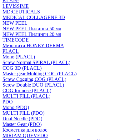
KLAPP
LEVISSIME
MD:CEUTICALS
MEDICAL COLLAGENE 3D
NEW PEEL
NEW PEEL Пилинги 50 мл
NEW PEEL Пилинги 20 мл
TIMECODE
Мезо нити HONEY DERMA
PLACL
Mono (PLACL)
Screw Normal SPIRAL (PLACL)
COG 3D (PLACL)
Master gear Molding COG (PLACL)
Screw Cogging COG (PLACL)
Screw Double DUO (PLACL)
COG for nose (PLACL)
MULTI FILL (PLACL)
PDO
Mono (PDO)
MULTI FILL (PDO)
Dual Needle (PDO)
Master Gear (PDO)
Косметика для волос
MIRIAM QUEVEDO