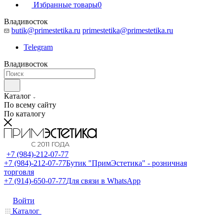
Избранные товары
0
Владивосток
butik@primestetika.ru
primestetika@primestetika.ru
Telegram
Владивосток
Каталог
По всему сайту
По каталогу
+7 (984)-212-07-77
+7 (984)-212-07-77
Бутик "ПримЭстетика" - розничная
торговля
+7 (914)-650-07-77
Для связи в WhatsApp
Войти
Каталог