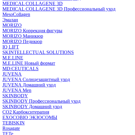
MEDICAL COLLAGENE 3D
MEDICAL COLLAGENE 3D Профессиональный уход
MesoCollagen
Эмалан
MORIZO
MORIZO Коррекция фигуры
MORIZO Маникюр
MORIZO Педикюр
IQ LIFT
SKINTELLECTUAL SOLUTIONS
M.E.LINE
M.E.LINE Новый формат
MD:CEUTICALS
JUVENA
JUVENA Солнцезащитный уход
JUVENA Домашний уход
JUVENA Men
SKINBODY
SKINBODY Профессиональный уход
SKINBODY Домашний уход
CO2 Карбокситерапия
EXOCOBIO ЭКЗОСОМЫ
TEBISKIN
Rosagate
TETe