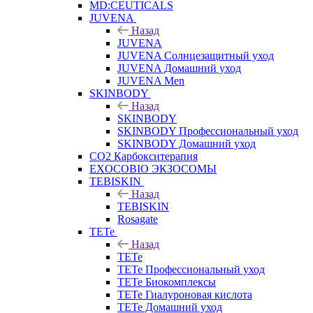
MD:CEUTICALS
JUVENA
Назад
JUVENA
JUVENA Солнцезащитный уход
JUVENA Домашний уход
JUVENA Men
SKINBODY
Назад
SKINBODY
SKINBODY Профессиональный уход
SKINBODY Домашний уход
CO2 Карбокситерапия
EXOCOBIO ЭКЗОСОМЫ
TEBISKIN
Назад
TEBISKIN
Rosagate
TETe
Назад
TETe
TETe Профессиональный уход
TETe Биокомплексы
TETe Гиалуроновая кислота
TETe Домашний уход