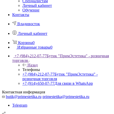
Специалистам
Личный кабинет
Обучение
Контакты
Владивосток
Личный кабинет
Корзина
0
Избранные товары
0
+7 (984)-212-07-77
Бутик "ПримЭстетика" - розничная
торговля
Назад
Телефоны
+7 (984)-212-07-77
Бутик "ПримЭстетика" -
розничная торговля
+7 (914)-650-07-77
Для связи в WhatsApp
Контактная информация
butik@primestetika.ru
primestetika@primestetika.ru
Telegram