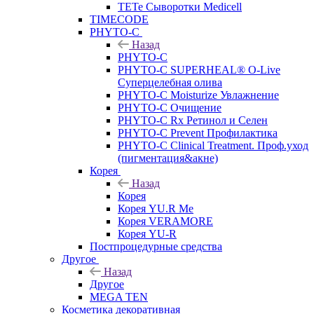
TETe Сыворотки Medicell
TIMECODE
PHYTO-C
Назад
PHYTO-C
PHYTO-C SUPERHEAL® O-Live
Суперцелебная олива
PHYTO-C Moisturize Увлажнение
PHYTO-C Очищение
PHYTO-C Rx Ретинол и Селен
PHYTO-C Prevent Профилактика
PHYTO-C Clinical Treatment. Проф.уход
(пигментация&акне)
Корея
Назад
Корея
Корея YU.R Me
Корея VERAMORE
Корея YU-R
Постпроцедурные средства
Другое
Назад
Другое
MEGA TEN
Косметика декоративная