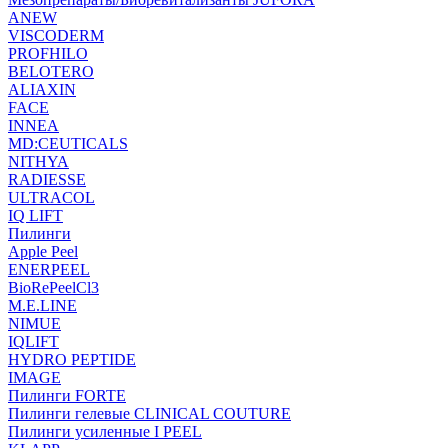
ANEW
VISCODERM
PROFHILO
BELOTERO
ALIAXIN
FACE
INNEA
MD:CEUTICALS
NITHYA
RADIESSE
ULTRACOL
IQ LIFT
Пилинги
Apple Peel
ENERPEEL
BioRePeelCl3
M.E.LINE
NIMUE
IQLIFT
HYDRO PEPTIDE
IMAGE
Пилинги FORTE
Пилинги гелевые CLINICAL COUTURE
Пилинги усиленные I PEEL