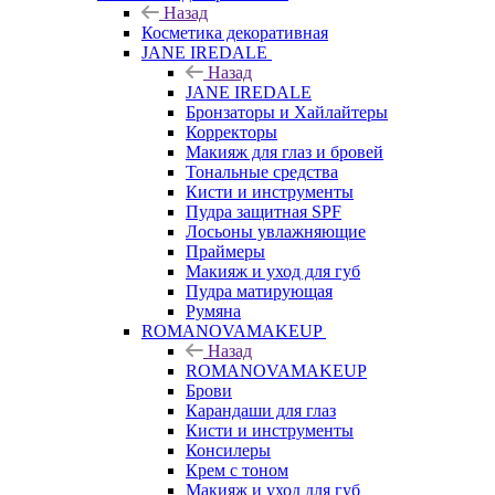
Назад
Косметика декоративная
JANE IREDALE
Назад
JANE IREDALE
Бронзаторы и Хайлайтеры
Корректоры
Макияж для глаз и бровей
Тональные средства
Кисти и инструменты
Пудра защитная SPF
Лосьоны увлажняющие
Праймеры
Макияж и уход для губ
Пудра матирующая
Румяна
ROMANOVAMAKEUP
Назад
ROMANOVAMAKEUP
Брови
Карандаши для глаз
Кисти и инструменты
Консилеры
Крем с тоном
Макияж и уход для губ