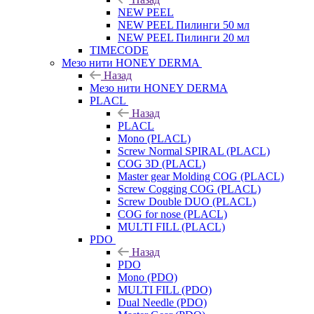
NEW PEEL
NEW PEEL Пилинги 50 мл
NEW PEEL Пилинги 20 мл
TIMECODE
Мезо нити HONEY DERMA
Назад
Мезо нити HONEY DERMA
PLACL
Назад
PLACL
Mono (PLACL)
Screw Normal SPIRAL (PLACL)
COG 3D (PLACL)
Master gear Molding COG (PLACL)
Screw Cogging COG (PLACL)
Screw Double DUO (PLACL)
COG for nose (PLACL)
MULTI FILL (PLACL)
PDO
Назад
PDO
Mono (PDO)
MULTI FILL (PDO)
Dual Needle (PDO)