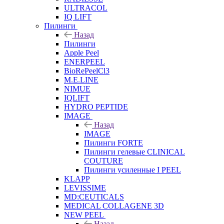
ULTRACOL
IQ LIFT
Пилинги
Назад
Пилинги
Apple Peel
ENERPEEL
BioRePeelCl3
M.E.LINE
NIMUE
IQLIFT
HYDRO PEPTIDE
IMAGE
Назад
IMAGE
Пилинги FORTE
Пилинги гелевые CLINICAL
COUTURE
Пилинги усиленные I PEEL
KLAPP
LEVISSIME
MD:CEUTICALS
MEDICAL COLLAGENE 3D
NEW PEEL
Назад