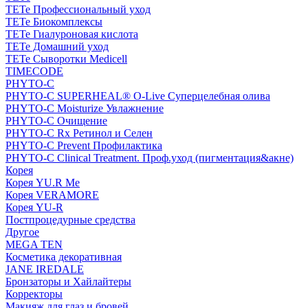
TETe Профессиональный уход
TETe Биокомплексы
TETe Гиалуроновая кислота
TETe Домашний уход
TETe Сыворотки Medicell
TIMECODE
PHYTO-C
PHYTO-C SUPERHEAL® O-Live Суперцелебная олива
PHYTO-C Moisturize Увлажнение
PHYTO-C Очищение
PHYTO-C Rx Ретинол и Селен
PHYTO-C Prevent Профилактика
PHYTO-C Clinical Treatment. Проф.уход (пигментация&акне)
Корея
Корея YU.R Me
Корея VERAMORE
Корея YU-R
Постпроцедурные средства
Другое
MEGA TEN
Косметика декоративная
JANE IREDALE
Бронзаторы и Хайлайтеры
Корректоры
Макияж для глаз и бровей