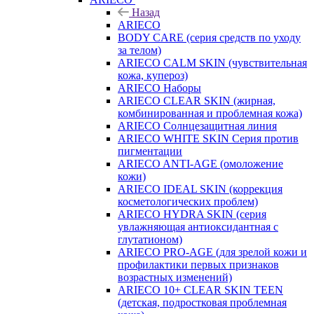
Назад
ARIECO
BODY CARE (серия средств по уходу
за телом)
ARIECO CALM SKIN (чувствительная
кожа, купероз)
ARIECO Наборы
ARIECO CLEAR SKIN (жирная,
комбинированная и проблемная кожа)
ARIECO Солнцезащитная линия
ARIECO WHITE SKIN Серия против
пигментации
ARIECO ANTI-AGE (омоложение
кожи)
ARIECO IDEAL SKIN (коррекция
косметологических проблем)
ARIECO HYDRA SKIN (серия
увлажняющая антиоксидантная с
глутатионом)
ARIECO PRO-AGE (для зрелой кожи и
профилактики первых признаков
возрастных изменений)
ARIECO 10+ CLEAR SKIN TEEN
(детская, подростковая проблемная