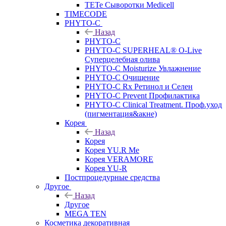
TETe Сыворотки Medicell
TIMECODE
PHYTO-C
Назад
PHYTO-C
PHYTO-C SUPERHEAL® O-Live
Суперцелебная олива
PHYTO-C Moisturize Увлажнение
PHYTO-C Очищение
PHYTO-C Rx Ретинол и Селен
PHYTO-C Prevent Профилактика
PHYTO-C Clinical Treatment. Проф.уход
(пигментация&акне)
Корея
Назад
Корея
Корея YU.R Me
Корея VERAMORE
Корея YU-R
Постпроцедурные средства
Другое
Назад
Другое
MEGA TEN
Косметика декоративная