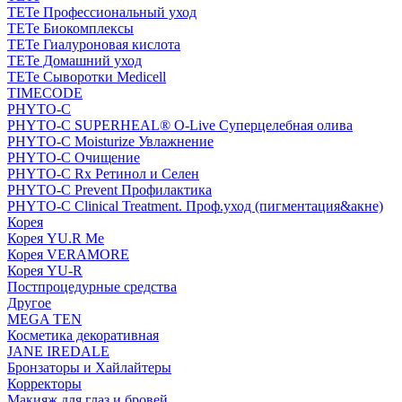
TETe Профессиональный уход
TETe Биокомплексы
TETe Гиалуроновая кислота
TETe Домашний уход
TETe Сыворотки Medicell
TIMECODE
PHYTO-C
PHYTO-C SUPERHEAL® O-Live Суперцелебная олива
PHYTO-C Moisturize Увлажнение
PHYTO-C Очищение
PHYTO-C Rx Ретинол и Селен
PHYTO-C Prevent Профилактика
PHYTO-C Clinical Treatment. Проф.уход (пигментация&акне)
Корея
Корея YU.R Me
Корея VERAMORE
Корея YU-R
Постпроцедурные средства
Другое
MEGA TEN
Косметика декоративная
JANE IREDALE
Бронзаторы и Хайлайтеры
Корректоры
Макияж для глаз и бровей