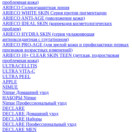
проблемная кожа)
ARIECO Солнцезащитная линия
ARIECO WHITE SKIN Серия против пигментации
ARIECO ANTI-AGE (омоложение кожи)
ARIECO IDEAL SKIN (коррекция косметологических
проблем)
ARIECO HYDRA SKIN (серия увлажняющая
антиоксидантная с глутатионом)
ARIECO PRO-AGE (для зрелой кожи и профилактики первых
признаков возрастных изменений)
ARIECO 10+ CLEAR SKIN TEEN (детская, подростковая
проблемная кожа)
ULTRACELLTIS
ULTRA VITA-C
ULTRA PEEL
APPLE
NIMUE
Nimue Домашний уход
НАБОРЫ Nimue
Nimue Профессиональный уход
DECLARE
DECLARE Домашний уход
DECLARE Наборы
DECLARE Профессиональный уход
DECLARE MEN