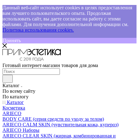
Данный веб-сайт использует cookies в целях предоставления
вам лучшего пользовательского опыта. Продолжая
использовать сайт, вы даете согласие на работу с этими
файлами. Для получения дополнительной информации см.
Политика использования cookies.
Принять
Готовый интернет-магазин товаров для дома
Каталог
По всему сайту
По каталогу
Каталог
Косметика
ARIECO
BODY CARE (серия средств по уходу за телом)
ARIECO CALM SKIN (чувствительная кожа, купероз)
ARIECO Наборы
ARIECO CLEAR SKIN (жирная, комбинированная и