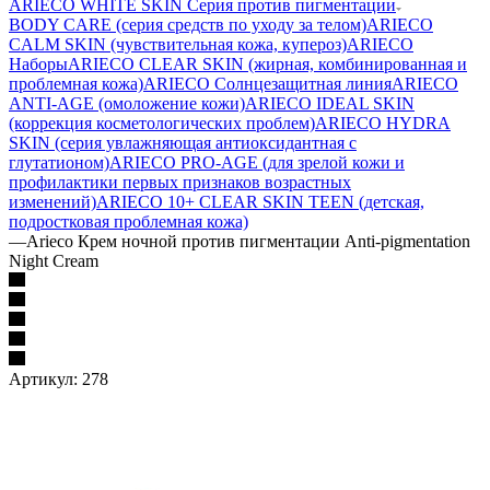
ARIECO WHITE SKIN Серия против пигментации
BODY CARE (серия средств по уходу за телом)
ARIECO
CALM SKIN (чувствительная кожа, купероз)
ARIECO
Наборы
ARIECO CLEAR SKIN (жирная, комбинированная и
проблемная кожа)
ARIECO Солнцезащитная линия
ARIECO
ANTI-AGE (омоложение кожи)
ARIECO IDEAL SKIN
(коррекция косметологических проблем)
ARIECO HYDRA
SKIN (серия увлажняющая антиоксидантная с
глутатионом)
ARIECO PRO-AGE (для зрелой кожи и
профилактики первых признаков возрастных
изменений)
ARIECO 10+ CLEAR SKIN TEEN (детская,
подростковая проблемная кожа)
—
Arieco Крем ночной против пигментации Anti-pigmentation
Night Cream
Артикул:
278