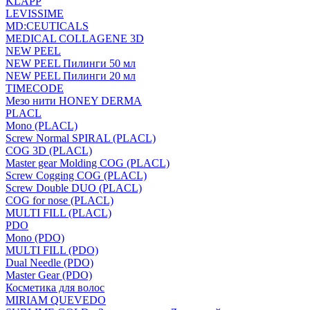
KLAPP
LEVISSIME
MD:CEUTICALS
MEDICAL COLLAGENE 3D
NEW PEEL
NEW PEEL Пилинги 50 мл
NEW PEEL Пилинги 20 мл
TIMECODE
Мезо нити HONEY DERMA
PLACL
Mono (PLACL)
Screw Normal SPIRAL (PLACL)
COG 3D (PLACL)
Master gear Molding COG (PLACL)
Screw Cogging COG (PLACL)
Screw Double DUO (PLACL)
COG for nose (PLACL)
MULTI FILL (PLACL)
PDO
Mono (PDO)
MULTI FILL (PDO)
Dual Needle (PDO)
Master Gear (PDO)
Косметика для волос
MIRIAM QUEVEDO