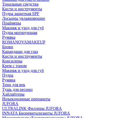
Тональные средства
Кисти и инструменты
Пудра защитная SPF
Лосьоны увлажняющие
Праймеры
Макияж и уход для губ
Пудра матирующая
Румяна
ROMANOVAMAKEUP
Брови
Карандаши для глаз
Кисти и инструменты
Консилеры
Крем с тоном
Макияж и уход для губ
Пудра
Румяна
Тени для век
Тушь для ресниц
Хайлайтеры
Инъекционные препараты
JUFORA
ULTRALINK Филлеры JUFORA
INNATA Биоревитализанты JUFORA
Мезопрепараты/Биоревитализанты JUFORA