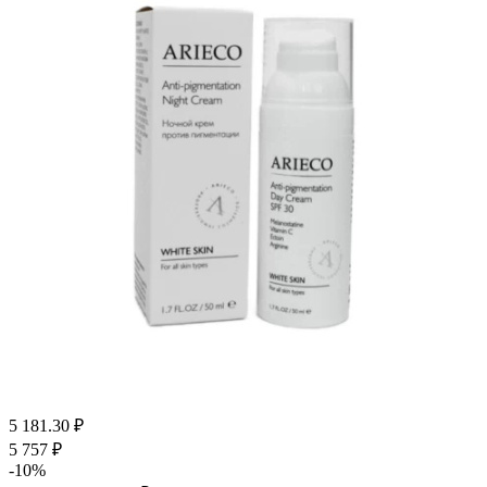
5 181.30
₽
5 757
₽
-
10
%