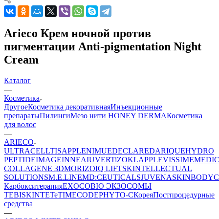
Arieco Крем ночной против
пигментации Anti-pigmentation Night
Cream
Каталог
—
Косметика
Другое
Косметика декоративная
Инъекционные
препараты
Пилинги
Мезо нити HONEY DERMA
Косметика
для волос
—
ARIECO
ULTRACELLTIS
APPLE
NIMUE
DECLARE
DARIQUE
HYDRO
PEPTIDE
IMAGE
INNEA
IUVER
TiZO
KLAPP
LEVISSIME
MEDI
COLLAGENE 3D
MORIZO
IQ LIFT
SKINTELLECTUAL
SOLUTIONS
M.E.LINE
MD:CEUTICALS
JUVENA
SKINBODY
C
Карбокситерапия
EXOCOBIO ЭКЗОСОМЫ
TEBISKIN
TETe
TIMECODE
PHYTO-C
Корея
Постпроцедурные
средства
—