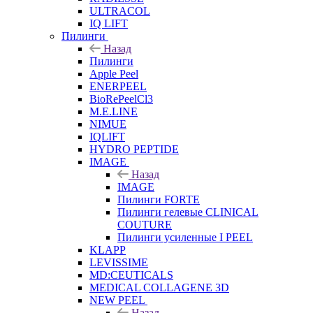
ULTRACOL
IQ LIFT
Пилинги
Назад
Пилинги
Apple Peel
ENERPEEL
BioRePeelCl3
M.E.LINE
NIMUE
IQLIFT
HYDRO PEPTIDE
IMAGE
Назад
IMAGE
Пилинги FORTE
Пилинги гелевые CLINICAL
COUTURE
Пилинги усиленные I PEEL
KLAPP
LEVISSIME
MD:CEUTICALS
MEDICAL COLLAGENE 3D
NEW PEEL
Назад