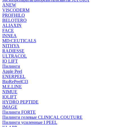
ANEW
VISCODERM
PROFHILO
BELOTERO
ALIAXIN
FACE
INNEA
MD:CEUTICALS
NITHYA
RADIESSE
ULTRACOL
IQ LIFT
Пилинги
Apple Peel
ENERPEEL
BioRePeelCl3
M.E.LINE
NIMUE
IQLIFT
HYDRO PEPTIDE
IMAGE
Пилинги FORTE
Пилинги гелевые CLINICAL COUTURE
Пилинги усиленные I PEEL