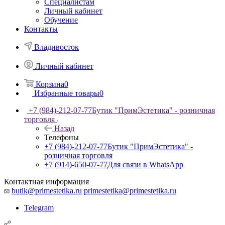
Специалистам
Личный кабинет
Обучение
Контакты
Владивосток
Личный кабинет
Корзина
0
Избранные товары
0
+7 (984)-212-07-77
Бутик "ПримЭстетика" - розничная
торговля
Назад
Телефоны
+7 (984)-212-07-77
Бутик "ПримЭстетика" -
розничная торговля
+7 (914)-650-07-77
Для связи в WhatsApp
Контактная информация
butik@primestetika.ru
primestetika@primestetika.ru
Telegram