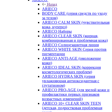
Назад
ARIECO
BODY CARE (серия средств по уходу
за телом)
ARIECO CALM SKIN (чувствительная
кожа, купероз)
ARIECO Наборы
ARIECO CLEAR SKIN (жирная,
комбинированная и проблемная кожа)
ARIECO Солнцезащитная линия
ARIECO WHITE SKIN Серия против
пигментации
ARIECO ANTI-AGE (омоложение
кожи)
ARIECO IDEAL SKIN (коррекция
косметологических проблем)
ARIECO HYDRA SKIN (серия
увлажняющая антиоксидантная с
глутатионом)
ARIECO PRO-AGE (для зрелой кожи и
профилактики первых признаков
возрастных изменений)
ARIECO 10+ CLEAR SKIN TEEN
(детская, подростковая проблемная