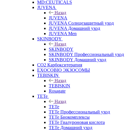
MD:CEUTICALS
JUVENA
Назад
JUVENA
JUVENA Солнцезащитный уход
JUVENA Домашний уход
JUVENA Men
SKINBODY
Назад
SKINBODY
SKINBODY Профессиональный уход
SKINBODY Домашний уход
CO2 Карбокситерапия
EXOCOBIO ЭКЗОСОМЫ
TEBISKIN
Назад
TEBISKIN
Rosagate
TETe
Назад
TETe
TETe Профессиональный уход
TETe Биокомплексы
TETe Гиалуроновая кислота
TETe Домашний уход