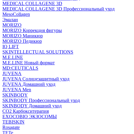
MEDICAL COLLAGENE 3D
MEDICAL COLLAGENE 3D Профессиональный уход
MesoCollagen
Эмалан
MORIZO
MORIZO Коррекция фигуры
MORIZO Маникюр
MORIZO Педикюр
IQ LIFT
SKINTELLECTUAL SOLUTIONS
M.E.LINE
M.E.LINE Новый формат
MD:CEUTICALS
JUVENA
JUVENA Солнцезащитный уход
JUVENA Домашний уход
JUVENA Men
SKINBODY
SKINBODY Профессиональный уход
SKINBODY Домашний уход
CO2 Карбокситерапия
EXOCOBIO ЭКЗОСОМЫ
TEBISKIN
Rosagate
TETe