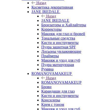
Назад
Косметика декоративная
JANE IREDALE
Назад
JANE IREDALE
Бронзаторы и Хайлайтеры
Корректоры
Макияж для глаз и бровей
Тональные средства
Кисти и инструменты
Пудра защитная SPF
Лосьоны увлажняющие
Праймеры
Макияж и уход для губ
Пудра матирующая
Румяна
ROMANOVAMAKEUP
Назад
ROMANOVAMAKEUP
Брови
Карандаши для глаз
Кисти и инструменты
Консилеры
Крем с тоном
Макияж и уход для губ