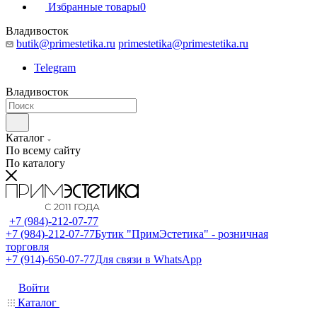
Избранные товары
0
Владивосток
butik@primestetika.ru
primestetika@primestetika.ru
Telegram
Владивосток
Каталог
По всему сайту
По каталогу
+7 (984)-212-07-77
+7 (984)-212-07-77
Бутик "ПримЭстетика" - розничная
торговля
+7 (914)-650-07-77
Для связи в WhatsApp
Войти
Каталог