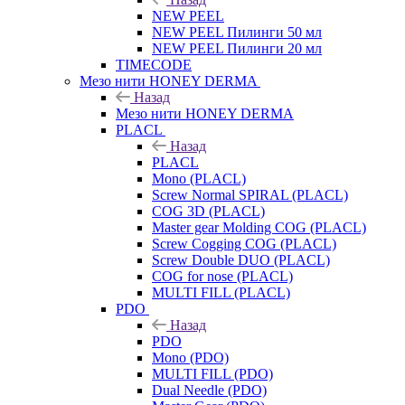
NEW PEEL
NEW PEEL Пилинги 50 мл
NEW PEEL Пилинги 20 мл
TIMECODE
Мезо нити HONEY DERMA
Назад
Мезо нити HONEY DERMA
PLACL
Назад
PLACL
Mono (PLACL)
Screw Normal SPIRAL (PLACL)
COG 3D (PLACL)
Master gear Molding COG (PLACL)
Screw Cogging COG (PLACL)
Screw Double DUO (PLACL)
COG for nose (PLACL)
MULTI FILL (PLACL)
PDO
Назад
PDO
Mono (PDO)
MULTI FILL (PDO)
Dual Needle (PDO)