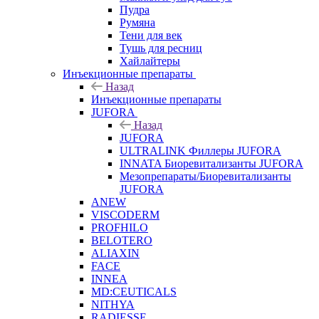
Пудра
Румяна
Тени для век
Тушь для ресниц
Хайлайтеры
Инъекционные препараты
Назад
Инъекционные препараты
JUFORA
Назад
JUFORA
ULTRALINK Филлеры JUFORA
INNATA Биоревитализанты JUFORA
Мезопрепараты/Биоревитализанты
JUFORA
ANEW
VISCODERM
PROFHILO
BELOTERO
ALIAXIN
FACE
INNEA
MD:CEUTICALS
NITHYA
RADIESSE