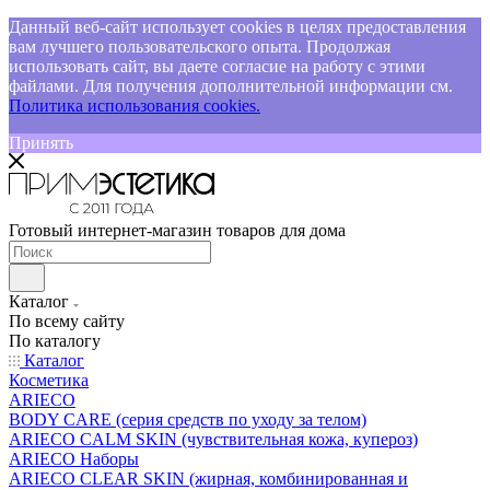
Данный веб-сайт использует cookies в целях предоставления
вам лучшего пользовательского опыта. Продолжая
использовать сайт, вы даете согласие на работу с этими
файлами. Для получения дополнительной информации см.
Политика использования cookies.
Принять
Готовый интернет-магазин товаров для дома
Каталог
По всему сайту
По каталогу
Каталог
Косметика
ARIECO
BODY CARE (серия средств по уходу за телом)
ARIECO CALM SKIN (чувствительная кожа, купероз)
ARIECO Наборы
ARIECO CLEAR SKIN (жирная, комбинированная и