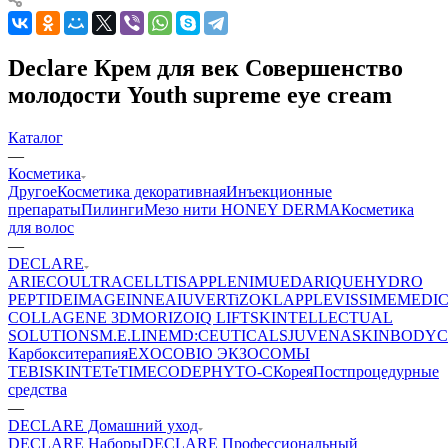
Declare Крем для век Совершенство
молодости Youth supreme eye cream
Каталог
—
Косметика
Другое
Косметика декоративная
Инъекционные
препараты
Пилинги
Мезо нити HONEY DERMA
Косметика
для волос
—
DECLARE
ARIECO
ULTRACELLTIS
APPLE
NIMUE
DARIQUE
HYDRO
PEPTIDE
IMAGE
INNEA
IUVER
TiZO
KLAPP
LEVISSIME
MEDI
COLLAGENE 3D
MORIZO
IQ LIFT
SKINTELLECTUAL
SOLUTIONS
M.E.LINE
MD:CEUTICALS
JUVENA
SKINBODY
C
Карбокситерапия
EXOCOBIO ЭКЗОСОМЫ
TEBISKIN
TETe
TIMECODE
PHYTO-C
Корея
Постпроцедурные
средства
—
DECLARE Домашний уход
DECLARE Наборы
DECLARE Профессиональный