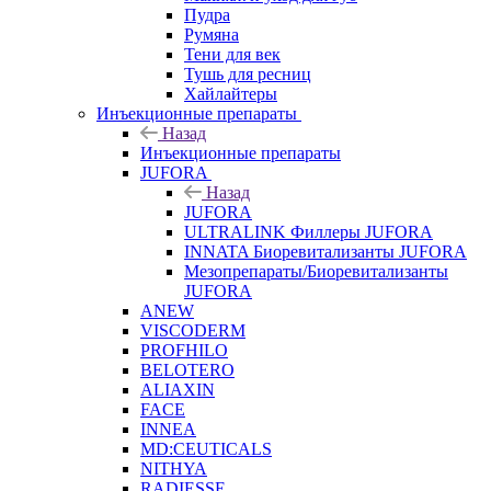
Пудра
Румяна
Тени для век
Тушь для ресниц
Хайлайтеры
Инъекционные препараты
Назад
Инъекционные препараты
JUFORA
Назад
JUFORA
ULTRALINK Филлеры JUFORA
INNATA Биоревитализанты JUFORA
Мезопрепараты/Биоревитализанты
JUFORA
ANEW
VISCODERM
PROFHILO
BELOTERO
ALIAXIN
FACE
INNEA
MD:CEUTICALS
NITHYA
RADIESSE