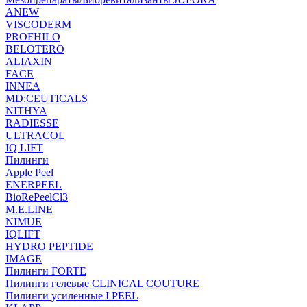
ANEW
VISCODERM
PROFHILO
BELOTERO
ALIAXIN
FACE
INNEA
MD:CEUTICALS
NITHYA
RADIESSE
ULTRACOL
IQ LIFT
Пилинги
Apple Peel
ENERPEEL
BioRePeelCl3
M.E.LINE
NIMUE
IQLIFT
HYDRO PEPTIDE
IMAGE
Пилинги FORTE
Пилинги гелевые CLINICAL COUTURE
Пилинги усиленные I PEEL