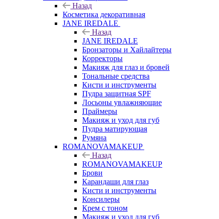
Назад
Косметика декоративная
JANE IREDALE
Назад
JANE IREDALE
Бронзаторы и Хайлайтеры
Корректоры
Макияж для глаз и бровей
Тональные средства
Кисти и инструменты
Пудра защитная SPF
Лосьоны увлажняющие
Праймеры
Макияж и уход для губ
Пудра матирующая
Румяна
ROMANOVAMAKEUP
Назад
ROMANOVAMAKEUP
Брови
Карандаши для глаз
Кисти и инструменты
Консилеры
Крем с тоном
Макияж и уход для губ