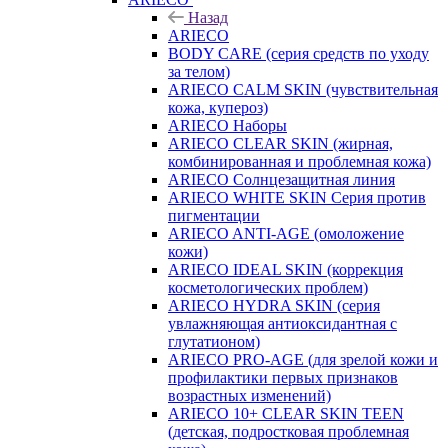
Назад
ARIECO
BODY CARE (серия средств по уходу
за телом)
ARIECO CALM SKIN (чувствительная
кожа, купероз)
ARIECO Наборы
ARIECO CLEAR SKIN (жирная,
комбинированная и проблемная кожа)
ARIECO Солнцезащитная линия
ARIECO WHITE SKIN Серия против
пигментации
ARIECO ANTI-AGE (омоложение
кожи)
ARIECO IDEAL SKIN (коррекция
косметологических проблем)
ARIECO HYDRA SKIN (серия
увлажняющая антиоксидантная с
глутатионом)
ARIECO PRO-AGE (для зрелой кожи и
профилактики первых признаков
возрастных изменений)
ARIECO 10+ CLEAR SKIN TEEN
(детская, подростковая проблемная