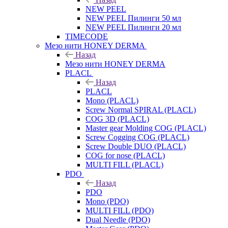
NEW PEEL
NEW PEEL Пилинги 50 мл
NEW PEEL Пилинги 20 мл
TIMECODE
Мезо нити HONEY DERMA
Назад
Мезо нити HONEY DERMA
PLACL
Назад
PLACL
Mono (PLACL)
Screw Normal SPIRAL (PLACL)
COG 3D (PLACL)
Master gear Molding COG (PLACL)
Screw Cogging COG (PLACL)
Screw Double DUO (PLACL)
COG for nose (PLACL)
MULTI FILL (PLACL)
PDO
Назад
PDO
Mono (PDO)
MULTI FILL (PDO)
Dual Needle (PDO)