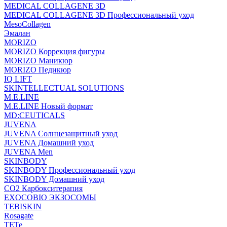
MEDICAL COLLAGENE 3D
MEDICAL COLLAGENE 3D Профессиональный уход
MesoCollagen
Эмалан
MORIZO
MORIZO Коррекция фигуры
MORIZO Маникюр
MORIZO Педикюр
IQ LIFT
SKINTELLECTUAL SOLUTIONS
M.E.LINE
M.E.LINE Новый формат
MD:CEUTICALS
JUVENA
JUVENA Солнцезащитный уход
JUVENA Домашний уход
JUVENA Men
SKINBODY
SKINBODY Профессиональный уход
SKINBODY Домашний уход
CO2 Карбокситерапия
EXOCOBIO ЭКЗОСОМЫ
TEBISKIN
Rosagate
TETe