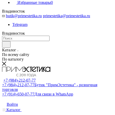
Избранные товары
0
Владивосток
butik@primestetika.ru
primestetika@primestetika.ru
Telegram
Владивосток
Каталог
По всему сайту
По каталогу
+7 (984)-212-07-77
+7 (984)-212-07-77
Бутик "ПримЭстетика" - розничная
торговля
+7 (914)-650-07-77
Для связи в WhatsApp
Войти
Каталог