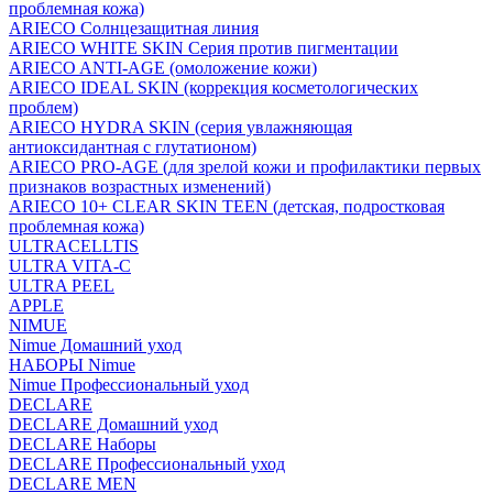
проблемная кожа)
ARIECO Солнцезащитная линия
ARIECO WHITE SKIN Серия против пигментации
ARIECO ANTI-AGE (омоложение кожи)
ARIECO IDEAL SKIN (коррекция косметологических
проблем)
ARIECO HYDRA SKIN (серия увлажняющая
антиоксидантная с глутатионом)
ARIECO PRO-AGE (для зрелой кожи и профилактики первых
признаков возрастных изменений)
ARIECO 10+ CLEAR SKIN TEEN (детская, подростковая
проблемная кожа)
ULTRACELLTIS
ULTRA VITA-C
ULTRA PEEL
APPLE
NIMUE
Nimue Домашний уход
НАБОРЫ Nimue
Nimue Профессиональный уход
DECLARE
DECLARE Домашний уход
DECLARE Наборы
DECLARE Профессиональный уход
DECLARE MEN