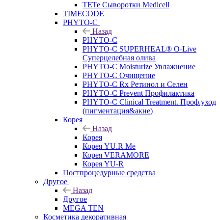
TETe Сыворотки Medicell
TIMECODE
PHYTO-C
Назад
PHYTO-C
PHYTO-C SUPERHEAL® O-Live
Суперцелебная олива
PHYTO-C Moisturize Увлажнение
PHYTO-C Очищение
PHYTO-C Rx Ретинол и Селен
PHYTO-C Prevent Профилактика
PHYTO-C Clinical Treatment. Проф.уход
(пигментация&акне)
Корея
Назад
Корея
Корея YU.R Me
Корея VERAMORE
Корея YU-R
Постпроцедурные средства
Другое
Назад
Другое
MEGA TEN
Косметика декоративная