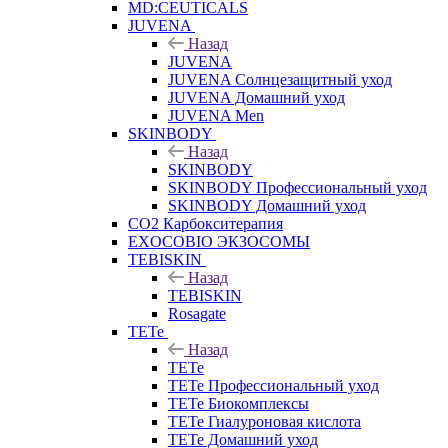
MD:CEUTICALS
JUVENA
Назад
JUVENA
JUVENA Солнцезащитный уход
JUVENA Домашний уход
JUVENA Men
SKINBODY
Назад
SKINBODY
SKINBODY Профессиональный уход
SKINBODY Домашний уход
CO2 Карбокситерапия
EXOCOBIO ЭКЗОСОМЫ
TEBISKIN
Назад
TEBISKIN
Rosagate
TETe
Назад
TETe
TETe Профессиональный уход
TETe Биокомплексы
TETe Гиалуроновая кислота
TETe Домашний уход