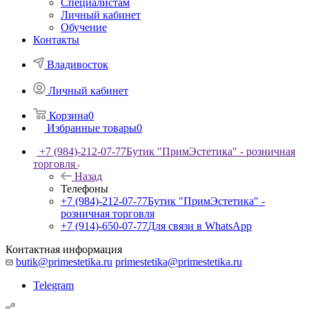
Специалистам
Личный кабинет
Обучение
Контакты
Владивосток
Личный кабинет
Корзина
0
Избранные товары
0
+7 (984)-212-07-77
Бутик "ПримЭстетика" - розничная
торговля
Назад
Телефоны
+7 (984)-212-07-77
Бутик "ПримЭстетика" -
розничная торговля
+7 (914)-650-07-77
Для связи в WhatsApp
Контактная информация
butik@primestetika.ru
primestetika@primestetika.ru
Telegram