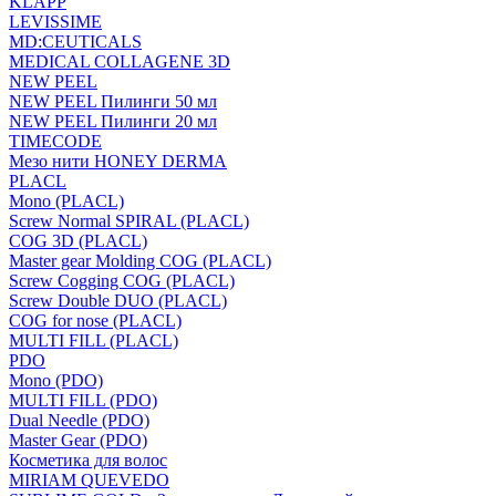
KLAPP
LEVISSIME
MD:CEUTICALS
MEDICAL COLLAGENE 3D
NEW PEEL
NEW PEEL Пилинги 50 мл
NEW PEEL Пилинги 20 мл
TIMECODE
Мезо нити HONEY DERMA
PLACL
Mono (PLACL)
Screw Normal SPIRAL (PLACL)
COG 3D (PLACL)
Master gear Molding COG (PLACL)
Screw Cogging COG (PLACL)
Screw Double DUO (PLACL)
COG for nose (PLACL)
MULTI FILL (PLACL)
PDO
Mono (PDO)
MULTI FILL (PDO)
Dual Needle (PDO)
Master Gear (PDO)
Косметика для волос
MIRIAM QUEVEDO