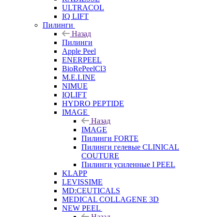
ULTRACOL
IQ LIFT
Пилинги
Назад
Пилинги
Apple Peel
ENERPEEL
BioRePeelCl3
M.E.LINE
NIMUE
IQLIFT
HYDRO PEPTIDE
IMAGE
Назад
IMAGE
Пилинги FORTE
Пилинги гелевые CLINICAL
COUTURE
Пилинги усиленные I PEEL
KLAPP
LEVISSIME
MD:CEUTICALS
MEDICAL COLLAGENE 3D
NEW PEEL
Назад