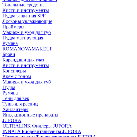
Тональные средства
Кисти и инструменты
Пудра защитная SPF
Лосьоны увлажняющие
Праймеры
Макияж и уход для губ
Пудра матирующая
Румяна
ROMANOVAMAKEUP
Брови
Карандаши для глаз
Кисти и инструменты
Консилеры
Крем с тоном
Макияж и уход для губ
Пудра
Румяна
Тени для век
Тушь для ресниц
Хайлайтеры
Инъекционные препараты
JUFORA
ULTRALINK Филлеры JUFORA
INNATA Биоревитализанты JUFORA
Мезопрепараты/Биоревитализанты JUFORA