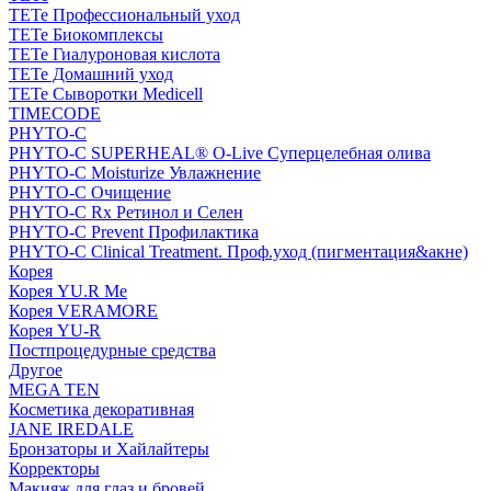
TETe Профессиональный уход
TETe Биокомплексы
TETe Гиалуроновая кислота
TETe Домашний уход
TETe Сыворотки Medicell
TIMECODE
PHYTO-C
PHYTO-C SUPERHEAL® O-Live Суперцелебная олива
PHYTO-C Moisturize Увлажнение
PHYTO-C Очищение
PHYTO-C Rx Ретинол и Селен
PHYTO-C Prevent Профилактика
PHYTO-C Clinical Treatment. Проф.уход (пигментация&акне)
Корея
Корея YU.R Me
Корея VERAMORE
Корея YU-R
Постпроцедурные средства
Другое
MEGA TEN
Косметика декоративная
JANE IREDALE
Бронзаторы и Хайлайтеры
Корректоры
Макияж для глаз и бровей