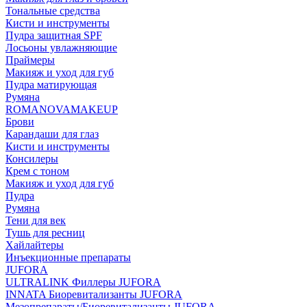
Тональные средства
Кисти и инструменты
Пудра защитная SPF
Лосьоны увлажняющие
Праймеры
Макияж и уход для губ
Пудра матирующая
Румяна
ROMANOVAMAKEUP
Брови
Карандаши для глаз
Кисти и инструменты
Консилеры
Крем с тоном
Макияж и уход для губ
Пудра
Румяна
Тени для век
Тушь для ресниц
Хайлайтеры
Инъекционные препараты
JUFORA
ULTRALINK Филлеры JUFORA
INNATA Биоревитализанты JUFORA
Мезопрепараты/Биоревитализанты JUFORA