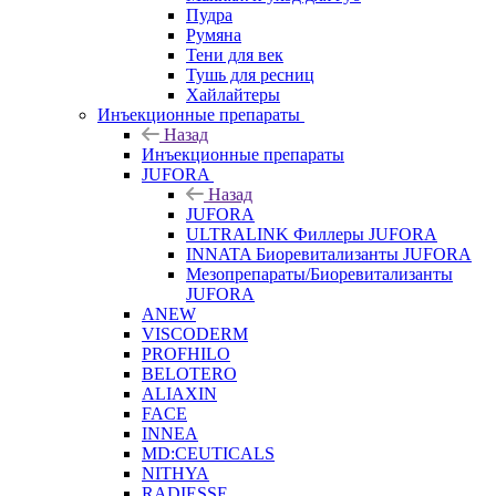
Пудра
Румяна
Тени для век
Тушь для ресниц
Хайлайтеры
Инъекционные препараты
Назад
Инъекционные препараты
JUFORA
Назад
JUFORA
ULTRALINK Филлеры JUFORA
INNATA Биоревитализанты JUFORA
Мезопрепараты/Биоревитализанты
JUFORA
ANEW
VISCODERM
PROFHILO
BELOTERO
ALIAXIN
FACE
INNEA
MD:CEUTICALS
NITHYA
RADIESSE