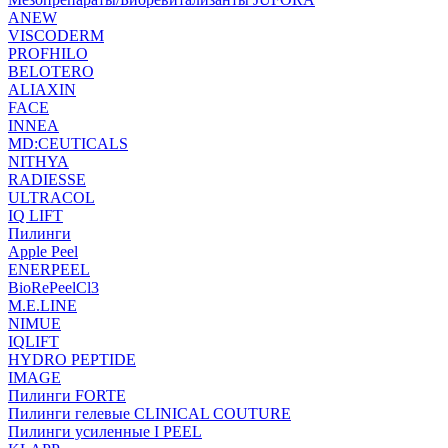
ANEW
VISCODERM
PROFHILO
BELOTERO
ALIAXIN
FACE
INNEA
MD:CEUTICALS
NITHYA
RADIESSE
ULTRACOL
IQ LIFT
Пилинги
Apple Peel
ENERPEEL
BioRePeelCl3
M.E.LINE
NIMUE
IQLIFT
HYDRO PEPTIDE
IMAGE
Пилинги FORTE
Пилинги гелевые CLINICAL COUTURE
Пилинги усиленные I PEEL