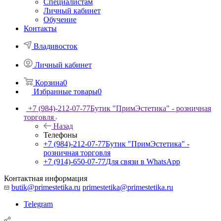
Специалистам
Личный кабинет
Обучение
Контакты
Владивосток
Личный кабинет
Корзина
0
Избранные товары
0
+7 (984)-212-07-77
Бутик "ПримЭстетика" - розничная
торговля
Назад
Телефоны
+7 (984)-212-07-77
Бутик "ПримЭстетика" -
розничная торговля
+7 (914)-650-07-77
Для связи в WhatsApp
Контактная информация
butik@primestetika.ru
primestetika@primestetika.ru
Telegram