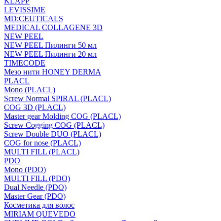
KLAPP
LEVISSIME
MD:CEUTICALS
MEDICAL COLLAGENE 3D
NEW PEEL
NEW PEEL Пилинги 50 мл
NEW PEEL Пилинги 20 мл
TIMECODE
Мезо нити HONEY DERMA
PLACL
Mono (PLACL)
Screw Normal SPIRAL (PLACL)
COG 3D (PLACL)
Master gear Molding COG (PLACL)
Screw Cogging COG (PLACL)
Screw Double DUO (PLACL)
COG for nose (PLACL)
MULTI FILL (PLACL)
PDO
Mono (PDO)
MULTI FILL (PDO)
Dual Needle (PDO)
Master Gear (PDO)
Косметика для волос
MIRIAM QUEVEDO