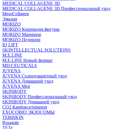
MEDICAL COLLAGENE 3D
MEDICAL COLLAGENE 3D Профессиональный уход
MesoCollagen
Эмалан
MORIZO
MORIZO Коррекция фигуры
MORIZO Маникюр
MORIZO Педикюр
IQ LIFT
SKINTELLECTUAL SOLUTIONS
M.E.LINE
M.E.LINE Новый формат
MD:CEUTICALS
JUVENA
JUVENA Солнцезащитный уход
JUVENA Домашний уход
JUVENA Men
SKINBODY
SKINBODY Профессиональный уход
SKINBODY Домашний уход
CO2 Карбокситерапия
EXOCOBIO ЭКЗОСОМЫ
TEBISKIN
Rosagate
TETe