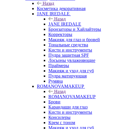
Назад
Косметика декоративная
JANE IREDALE
Назад
JANE IREDALE
Бронзаторы и Хайлайтеры
Корректоры
Макияж для глаз и бровей
Тональные средства
Кисти и инструменты
Пудра защитная SPF
Лосьоны увлажняющие
Праймеры
Макияж и уход для губ
Пудра матирующая
Румяна
ROMANOVAMAKEUP
Назад
ROMANOVAMAKEUP
Брови
Карандаши для глаз
Кисти и инструменты
Консилеры
Крем с тоном
Макияж и уход для губ