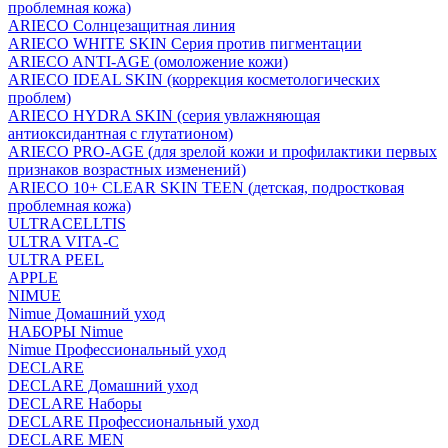
проблемная кожа)
ARIECO Солнцезащитная линия
ARIECO WHITE SKIN Серия против пигментации
ARIECO ANTI-AGE (омоложение кожи)
ARIECO IDEAL SKIN (коррекция косметологических
проблем)
ARIECO HYDRA SKIN (серия увлажняющая
антиоксидантная с глутатионом)
ARIECO PRO-AGE (для зрелой кожи и профилактики первых
признаков возрастных изменений)
ARIECO 10+ CLEAR SKIN TEEN (детская, подростковая
проблемная кожа)
ULTRACELLTIS
ULTRA VITA-C
ULTRA PEEL
APPLE
NIMUE
Nimue Домашний уход
НАБОРЫ Nimue
Nimue Профессиональный уход
DECLARE
DECLARE Домашний уход
DECLARE Наборы
DECLARE Профессиональный уход
DECLARE MEN