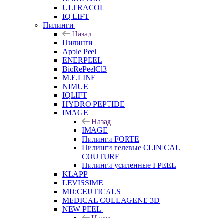
ULTRACOL
IQ LIFT
Пилинги
Назад
Пилинги
Apple Peel
ENERPEEL
BioRePeelCl3
M.E.LINE
NIMUE
IQLIFT
HYDRO PEPTIDE
IMAGE
Назад
IMAGE
Пилинги FORTE
Пилинги гелевые CLINICAL
COUTURE
Пилинги усиленные I PEEL
KLAPP
LEVISSIME
MD:CEUTICALS
MEDICAL COLLAGENE 3D
NEW PEEL
Назад