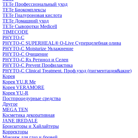
TETe Профессиональный уход
TETe Биокомплексы
TETe Гиалуроновая кислота
TETe Домашний уход
TETe Сыворотки Medicell
TIMECODE
PHYTO-C
PHYTO-C SUPERHEAL® O-Live Суперцелебная олива
PHYTO-C Moisturize Увлажнение
PHYTO-C Очищение
PHYTO-C Rx Ретинол и Селен
PHYTO-C Prevent Профилактика
PHYTO-C Clinical Treatment. Проф.уход (пигментация&акне)
Корея
Корея YU.R Me
Корея VERAMORE
Корея YU-R
Постпроцедурные средства
Другое
MEGA TEN
Косметика декоративная
JANE IREDALE
Бронзаторы и Хайлайтеры
Корректоры
Макияж для глаз и бровей