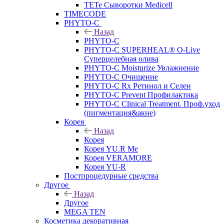
TETe Сыворотки Medicell
TIMECODE
PHYTO-C
Назад
PHYTO-C
PHYTO-C SUPERHEAL® O-Live
Суперцелебная олива
PHYTO-C Moisturize Увлажнение
PHYTO-C Очищение
PHYTO-C Rx Ретинол и Селен
PHYTO-C Prevent Профилактика
PHYTO-C Clinical Treatment. Проф.уход
(пигментация&акне)
Корея
Назад
Корея
Корея YU.R Me
Корея VERAMORE
Корея YU-R
Постпроцедурные средства
Другое
Назад
Другое
MEGA TEN
Косметика декоративная