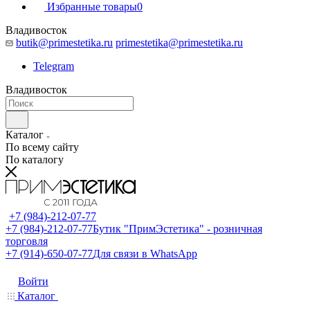
Избранные товары
0
Владивосток
butik@primestetika.ru
primestetika@primestetika.ru
Telegram
Владивосток
Каталог
По всему сайту
По каталогу
+7 (984)-212-07-77
+7 (984)-212-07-77
Бутик "ПримЭстетика" - розничная
торговля
+7 (914)-650-07-77
Для связи в WhatsApp
Войти
Каталог