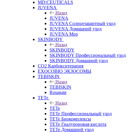
MD:CEUTICALS
JUVENA
Назад
JUVENA
JUVENA Солнцезащитный уход
JUVENA Домашний уход
JUVENA Men
SKINBODY
Назад
SKINBODY
SKINBODY Профессиональный уход
SKINBODY Домашний уход
CO2 Карбокситерапия
EXOCOBIO ЭКЗОСОМЫ
TEBISKIN
Назад
TEBISKIN
Rosagate
TETe
Назад
TETe
TETe Профессиональный уход
TETe Биокомплексы
TETe Гиалуроновая кислота
TETe Домашний уход