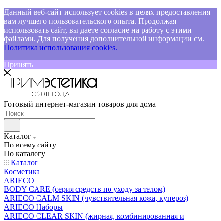
Данный веб-сайт использует cookies в целях предоставления
вам лучшего пользовательского опыта. Продолжая
использовать сайт, вы даете согласие на работу с этими
файлами. Для получения дополнительной информации см.
Политика использования cookies.
Принять
Готовый интернет-магазин товаров для дома
Каталог
По всему сайту
По каталогу
Каталог
Косметика
ARIECO
BODY CARE (серия средств по уходу за телом)
ARIECO CALM SKIN (чувствительная кожа, купероз)
ARIECO Наборы
ARIECO CLEAR SKIN (жирная, комбинированная и