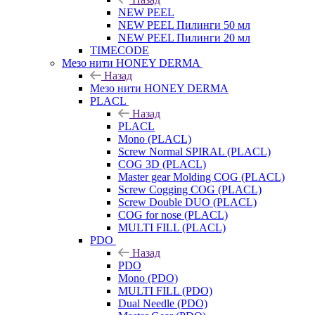
NEW PEEL
NEW PEEL Пилинги 50 мл
NEW PEEL Пилинги 20 мл
TIMECODE
Мезо нити HONEY DERMA
Назад
Мезо нити HONEY DERMA
PLACL
Назад
PLACL
Mono (PLACL)
Screw Normal SPIRAL (PLACL)
COG 3D (PLACL)
Master gear Molding COG (PLACL)
Screw Cogging COG (PLACL)
Screw Double DUO (PLACL)
COG for nose (PLACL)
MULTI FILL (PLACL)
PDO
Назад
PDO
Mono (PDO)
MULTI FILL (PDO)
Dual Needle (PDO)