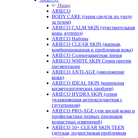
Назад
ARIECO
BODY CARE (серия средств по уходу
за телом)
ARIECO CALM SKIN (чувствительная
кожа, купероз)
ARIECO Наборы
ARIECO CLEAR SKIN (жирная,
комбинированная и проблемная кожа)
ARIECO Солнцезащитная линия
ARIECO WHITE SKIN Серия против
пигментации
ARIECO ANTI-AGE (омоложение
кожи)
ARIECO IDEAL SKIN (коррекция
косметологических проблем)
ARIECO HYDRA SKIN (серия
увлажняющая антиоксидантная с
глутатионом)
ARIECO PRO-AGE (для зрелой кожи и
профилактики первых признаков
возрастных изменений)
ARIECO 10+ CLEAR SKIN TEEN
(детская, подростковая проблемная