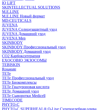
IQ LIFT
SKINTELLECTUAL SOLUTIONS
M.E.LINE
M.E.LINE Новый формат
MD:CEUTICALS
JUVENA
JUVENA Солнцезащитный уход
JUVENA Домашний уход
JUVENA Men
SKINBODY
SKINBODY Профессиональный уход
SKINBODY Домашний уход
CO2 Карбокситерапия
EXOCOBIO ЭКЗОСОМЫ
TEBISKIN
Rosagate
TETe
TETe Профессиональный уход
TETe Биокомплексы
TETe Гиалуроновая кислота
TETe Домашний уход
TETe Сыворотки Medicell
TIMECODE
PHYTO-C
PHYTO-C SUPERHEAL® O-Live Суперцелебная олива