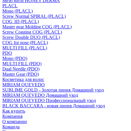
Мезо нити HONEY DERMA
PLACL
Mono (PLACL)
Screw Normal SPIRAL (PLACL)
COG 3D (PLACL)
Master gear Molding COG (PLACL)
Screw Cogging COG (PLACL)
Screw Double DUO (PLACL)
COG for nose (PLACL)
MULTI FILL (PLACL)
PDO
Mono (PDO)
MULTI FILL (PDO)
Dual Needle (PDO)
Master Gear (PDO)
Косметика для волос
MIRIAM QUEVEDO
SUBLIME GOLD - Золотая линия Домашний уход
MIRIAM QUEVEDO Домашний уход
MIRIAM QUEVEDO Профессиональный уход
BLACK BACCARA - новая линия Домашний уход
Как купить
Компания
О компании
Команда