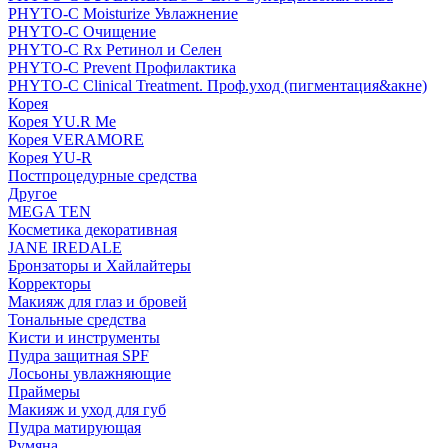
PHYTO-C Moisturize Увлажнение
PHYTO-C Очищение
PHYTO-C Rx Ретинол и Селен
PHYTO-C Prevent Профилактика
PHYTO-C Clinical Treatment. Проф.уход (пигментация&акне)
Корея
Корея YU.R Me
Корея VERAMORE
Корея YU-R
Постпроцедурные средства
Другое
MEGA TEN
Косметика декоративная
JANE IREDALE
Бронзаторы и Хайлайтеры
Корректоры
Макияж для глаз и бровей
Тональные средства
Кисти и инструменты
Пудра защитная SPF
Лосьоны увлажняющие
Праймеры
Макияж и уход для губ
Пудра матирующая
Румяна