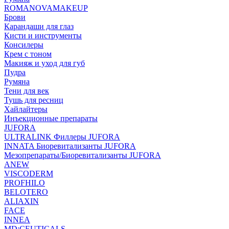
ROMANOVAMAKEUP
Брови
Карандаши для глаз
Кисти и инструменты
Консилеры
Крем с тоном
Макияж и уход для губ
Пудра
Румяна
Тени для век
Тушь для ресниц
Хайлайтеры
Инъекционные препараты
JUFORA
ULTRALINK Филлеры JUFORA
INNATA Биоревитализанты JUFORA
Мезопрепараты/Биоревитализанты JUFORA
ANEW
VISCODERM
PROFHILO
BELOTERO
ALIAXIN
FACE
INNEA
MD:CEUTICALS