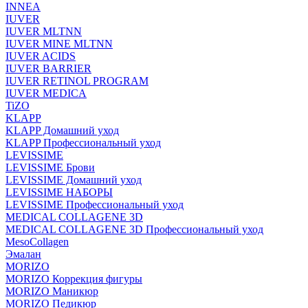
INNEA
IUVER
IUVER MLTNN
IUVER MINE MLTNN
IUVER ACIDS
IUVER BARRIER
IUVER RETINOL PROGRAM
IUVER MEDICA
TiZO
KLAPP
KLAPP Домашний уход
KLAPP Профессиональный уход
LEVISSIME
LEVISSIME Брови
LEVISSIME Домашний уход
LEVISSIME НАБОРЫ
LEVISSIME Профессиональный уход
MEDICAL COLLAGENE 3D
MEDICAL COLLAGENE 3D Профессиональный уход
MesoCollagen
Эмалан
MORIZO
MORIZO Коррекция фигуры
MORIZO Маникюр
MORIZO Педикюр