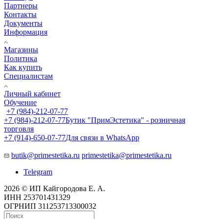
Партнеры
Контакты
Документы
Информация
Магазины
Политика
Как купить
Специалистам
Личный кабинет
Обучение
+7 (984)-212-07-77
+7 (984)-212-07-77
Бутик "ПримЭстетика" - розничная
торговля
+7 (914)-650-07-77
Для связи в WhatsApp
butik@primestetika.ru
primestetika@primestetika.ru
Telegram
2026 © ИП Кайгородова Е. А.
ИНН 253701431329
ОГРНИП 311253713300032