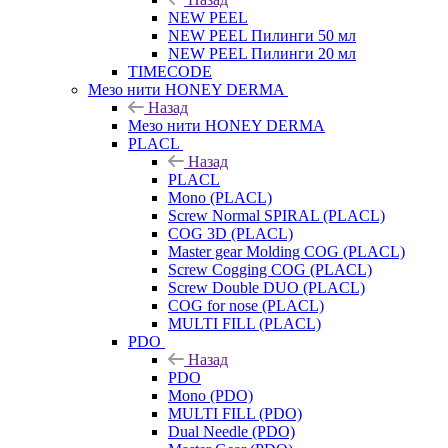
NEW PEEL
NEW PEEL Пилинги 50 мл
NEW PEEL Пилинги 20 мл
TIMECODE
Мезо нити HONEY DERMA
Назад
Мезо нити HONEY DERMA
PLACL
Назад
PLACL
Mono (PLACL)
Screw Normal SPIRAL (PLACL)
COG 3D (PLACL)
Master gear Molding COG (PLACL)
Screw Cogging COG (PLACL)
Screw Double DUO (PLACL)
COG for nose (PLACL)
MULTI FILL (PLACL)
PDO
Назад
PDO
Mono (PDO)
MULTI FILL (PDO)
Dual Needle (PDO)