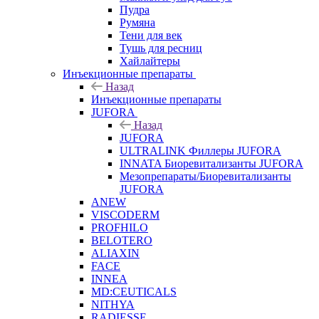
Пудра
Румяна
Тени для век
Тушь для ресниц
Хайлайтеры
Инъекционные препараты
Назад
Инъекционные препараты
JUFORA
Назад
JUFORA
ULTRALINK Филлеры JUFORA
INNATA Биоревитализанты JUFORA
Мезопрепараты/Биоревитализанты
JUFORA
ANEW
VISCODERM
PROFHILO
BELOTERO
ALIAXIN
FACE
INNEA
MD:CEUTICALS
NITHYA
RADIESSE