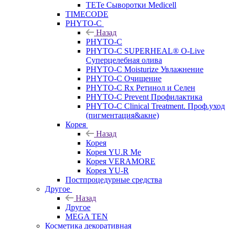
TETe Сыворотки Medicell
TIMECODE
PHYTO-C
Назад
PHYTO-C
PHYTO-C SUPERHEAL® O-Live
Суперцелебная олива
PHYTO-C Moisturize Увлажнение
PHYTO-C Очищение
PHYTO-C Rx Ретинол и Селен
PHYTO-C Prevent Профилактика
PHYTO-C Clinical Treatment. Проф.уход
(пигментация&акне)
Корея
Назад
Корея
Корея YU.R Me
Корея VERAMORE
Корея YU-R
Постпроцедурные средства
Другое
Назад
Другое
MEGA TEN
Косметика декоративная