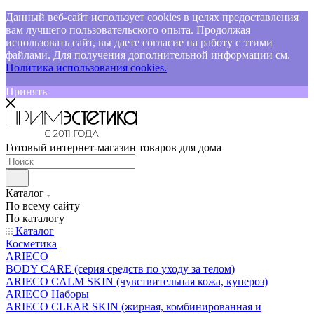
Данный веб-сайт использует cookies в целях предоставления
вам лучшего пользовательского опыта. Продолжая
использовать сайт, вы даете согласие на работу с этими
файлами. Для получения дополнительной информации см.
Политика использования cookies.
Принять
Готовый интернет-магазин товаров для дома
Каталог
По всему сайту
По каталогу
Каталог
Косметика
ARIECO
BODY CARE (серия средств по уходу за телом)
ARIECO CALM SKIN (чувствительная кожа, купероз)
ARIECO Наборы
ARIECO CLEAR SKIN (жирная, комбинированная и