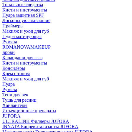
Тональные средства
Кисти и инструменты
Пудра защитная SPF
Лосьоны увлажняющие
Праймеры
Макияж и уход для губ
Пудра матирующая
Румяна
ROMANOVAMAKEUP
Брови
Карандаши для глаз
Кисти и инструменты
Консилеры
Крем с тоном
Макияж и уход для губ
Пудра
Румяна
Тени для век
Тушь для ресниц
Хайлайтеры
Инъекционные препараты
JUFORA
ULTRALINK Филлеры JUFORA
INNATA Биоревитализанты JUFORA
Мезопрепараты/Биоревитализанты JUFORA