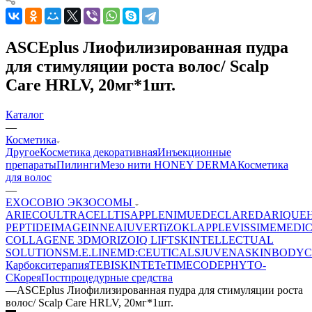
ASCEplus Лиофилизированная пудра
для стимуляции роста волос/ Scalp
Care HRLV, 20мг*1шт.
Каталог
—
Косметика
Другое
Косметика декоративная
Инъекционные
препараты
Пилинги
Мезо нити HONEY DERMA
Косметика
для волос
—
EXOCOBIO ЭКЗОСОМЫ
ARIECO
ULTRACELLTIS
APPLE
NIMUE
DECLARE
DARIQUE
PEPTIDE
IMAGE
INNEA
IUVER
TiZO
KLAPP
LEVISSIME
MEDI
COLLAGENE 3D
MORIZO
IQ LIFT
SKINTELLECTUAL
SOLUTIONS
M.E.LINE
MD:CEUTICALS
JUVENA
SKINBODY
C
Карбокситерапия
TEBISKIN
TETe
TIMECODE
PHYTO-
C
Корея
Постпроцедурные средства
—
ASCEplus Лиофилизированная пудра для стимуляции роста
волос/ Scalp Care HRLV, 20мг*1шт.