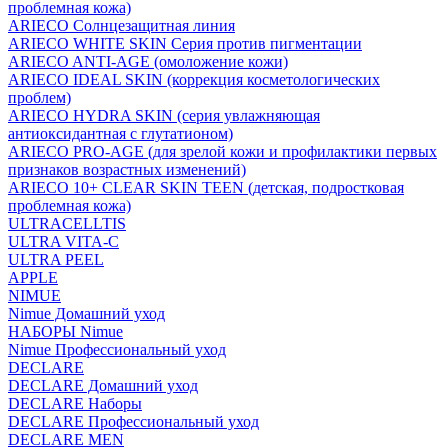
проблемная кожа)
ARIECO Солнцезащитная линия
ARIECO WHITE SKIN Серия против пигментации
ARIECO ANTI-AGE (омоложение кожи)
ARIECO IDEAL SKIN (коррекция косметологических
проблем)
ARIECO HYDRA SKIN (серия увлажняющая
антиоксидантная с глутатионом)
ARIECO PRO-AGE (для зрелой кожи и профилактики первых
признаков возрастных изменений)
ARIECO 10+ CLEAR SKIN TEEN (детская, подростковая
проблемная кожа)
ULTRACELLTIS
ULTRA VITA-C
ULTRA PEEL
APPLE
NIMUE
Nimue Домашний уход
НАБОРЫ Nimue
Nimue Профессиональный уход
DECLARE
DECLARE Домашний уход
DECLARE Наборы
DECLARE Профессиональный уход
DECLARE MEN