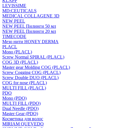
KLAPP
LEVISSIME
MD:CEUTICALS
MEDICAL COLLAGENE 3D
NEW PEEL
NEW PEEL Пилинги 50 мл
NEW PEEL Пилинги 20 мл
TIMECODE
Мезо нити HONEY DERMA
PLACL
Mono (PLACL)
Screw Normal SPIRAL (PLACL)
COG 3D (PLACL)
Master gear Molding COG (PLACL)
Screw Cogging COG (PLACL)
Screw Double DUO (PLACL)
COG for nose (PLACL)
MULTI FILL (PLACL)
PDO
Mono (PDO)
MULTI FILL (PDO)
Dual Needle (PDO)
Master Gear (PDO)
Косметика для волос
MIRIAM QUEVEDO