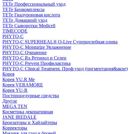
TETe Профессиональный уход
TETe Биокомплексы
TETe Гиалуроновая кислота
TETe Домашний уход
TETe Сыворотки Medicell
TIMECODE
PHYTO-C
PHYTO-C SUPERHEAL® O-Live Суперцелебная олива
PHYTO-C Moisturize Увлажнение
PHYTO-C Очищение
PHYTO-C Rx Ретинол и Селен
PHYTO-C Prevent Профилактика
PHYTO-C Clinical Treatment. Проф.уход (пигментация&акне)
Корея
Корея YU.R Me
Корея VERAMORE
Корея YU-R
Постпроцедурные средства
Другое
MEGA TEN
Косметика декоративная
JANE IREDALE
Бронзаторы и Хайлайтеры
Корректоры
Макияж для глаз и бровей