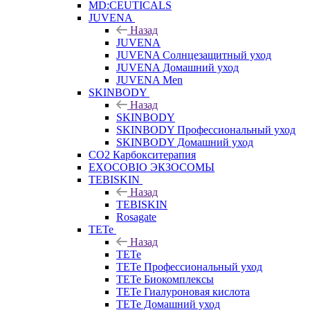
MD:CEUTICALS
JUVENA
Назад
JUVENA
JUVENA Солнцезащитный уход
JUVENA Домашний уход
JUVENA Men
SKINBODY
Назад
SKINBODY
SKINBODY Профессиональный уход
SKINBODY Домашний уход
CO2 Карбокситерапия
EXOCOBIO ЭКЗОСОМЫ
TEBISKIN
Назад
TEBISKIN
Rosagate
TETe
Назад
TETe
TETe Профессиональный уход
TETe Биокомплексы
TETe Гиалуроновая кислота
TETe Домашний уход