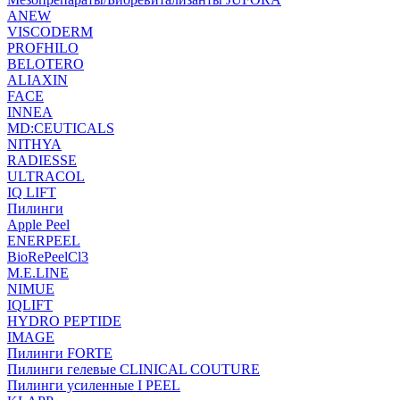
ANEW
VISCODERM
PROFHILO
BELOTERO
ALIAXIN
FACE
INNEA
MD:CEUTICALS
NITHYA
RADIESSE
ULTRACOL
IQ LIFT
Пилинги
Apple Peel
ENERPEEL
BioRePeelCl3
M.E.LINE
NIMUE
IQLIFT
HYDRO PEPTIDE
IMAGE
Пилинги FORTE
Пилинги гелевые CLINICAL COUTURE
Пилинги усиленные I PEEL