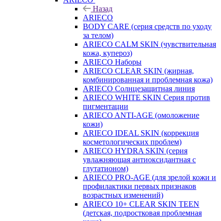
Назад
ARIECO
BODY CARE (серия средств по уходу
за телом)
ARIECO CALM SKIN (чувствительная
кожа, купероз)
ARIECO Наборы
ARIECO CLEAR SKIN (жирная,
комбинированная и проблемная кожа)
ARIECO Солнцезащитная линия
ARIECO WHITE SKIN Серия против
пигментации
ARIECO ANTI-AGE (омоложение
кожи)
ARIECO IDEAL SKIN (коррекция
косметологических проблем)
ARIECO HYDRA SKIN (серия
увлажняющая антиоксидантная с
глутатионом)
ARIECO PRO-AGE (для зрелой кожи и
профилактики первых признаков
возрастных изменений)
ARIECO 10+ CLEAR SKIN TEEN
(детская, подростковая проблемная