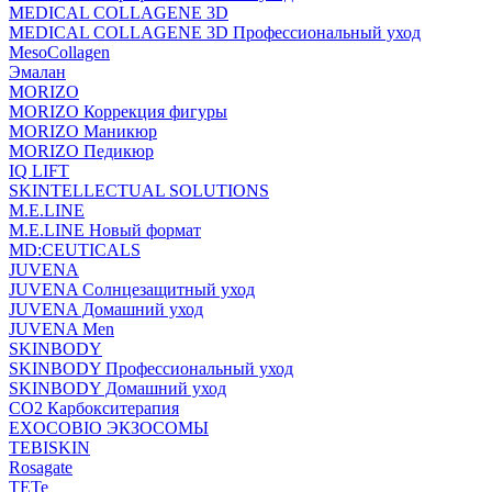
MEDICAL COLLAGENE 3D
MEDICAL COLLAGENE 3D Профессиональный уход
MesoCollagen
Эмалан
MORIZO
MORIZO Коррекция фигуры
MORIZO Маникюр
MORIZO Педикюр
IQ LIFT
SKINTELLECTUAL SOLUTIONS
M.E.LINE
M.E.LINE Новый формат
MD:CEUTICALS
JUVENA
JUVENA Солнцезащитный уход
JUVENA Домашний уход
JUVENA Men
SKINBODY
SKINBODY Профессиональный уход
SKINBODY Домашний уход
CO2 Карбокситерапия
EXOCOBIO ЭКЗОСОМЫ
TEBISKIN
Rosagate
TETe