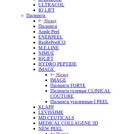
ULTRACOL
IQ LIFT
Пилинги
Назад
Пилинги
Apple Peel
ENERPEEL
BioRePeelCl3
M.E.LINE
NIMUE
IQLIFT
HYDRO PEPTIDE
IMAGE
Назад
IMAGE
Пилинги FORTE
Пилинги гелевые CLINICAL
COUTURE
Пилинги усиленные I PEEL
KLAPP
LEVISSIME
MD:CEUTICALS
MEDICAL COLLAGENE 3D
NEW PEEL
Назад