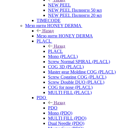
NEW PEEL
NEW PEEL Пилинги 50 мл
NEW PEEL Пилинги 20 мл
TIMECODE
Мезо нити HONEY DERMA
Назад
Мезо нити HONEY DERMA
PLACL
Назад
PLACL
Mono (PLACL)
Screw Normal SPIRAL (PLACL)
COG 3D (PLACL)
Master gear Molding COG (PLACL)
Screw Cogging COG (PLACL)
Screw Double DUO (PLACL)
COG for nose (PLACL)
MULTI FILL (PLACL)
PDO
Назад
PDO
Mono (PDO)
MULTI FILL (PDO)
Dual Needle (PDO)