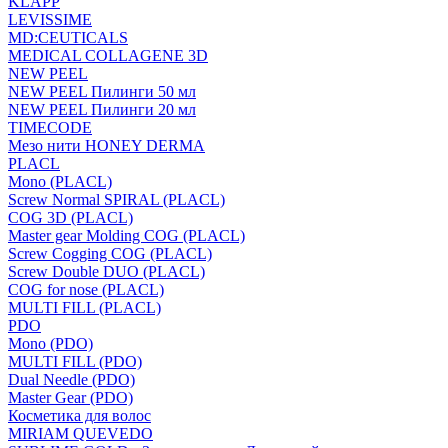
KLAPP
LEVISSIME
MD:CEUTICALS
MEDICAL COLLAGENE 3D
NEW PEEL
NEW PEEL Пилинги 50 мл
NEW PEEL Пилинги 20 мл
TIMECODE
Мезо нити HONEY DERMA
PLACL
Mono (PLACL)
Screw Normal SPIRAL (PLACL)
COG 3D (PLACL)
Master gear Molding COG (PLACL)
Screw Cogging COG (PLACL)
Screw Double DUO (PLACL)
COG for nose (PLACL)
MULTI FILL (PLACL)
PDO
Mono (PDO)
MULTI FILL (PDO)
Dual Needle (PDO)
Master Gear (PDO)
Косметика для волос
MIRIAM QUEVEDO