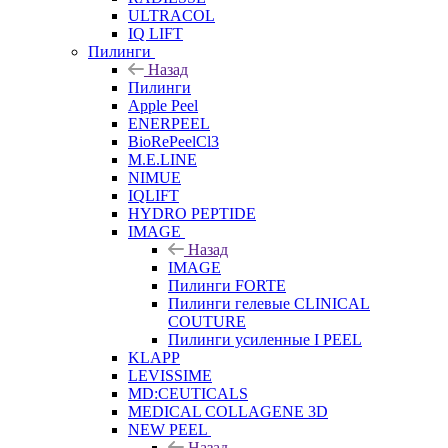
ULTRACOL
IQ LIFT
Пилинги
Назад
Пилинги
Apple Peel
ENERPEEL
BioRePeelCl3
M.E.LINE
NIMUE
IQLIFT
HYDRO PEPTIDE
IMAGE
Назад
IMAGE
Пилинги FORTE
Пилинги гелевые CLINICAL
COUTURE
Пилинги усиленные I PEEL
KLAPP
LEVISSIME
MD:CEUTICALS
MEDICAL COLLAGENE 3D
NEW PEEL
Назад