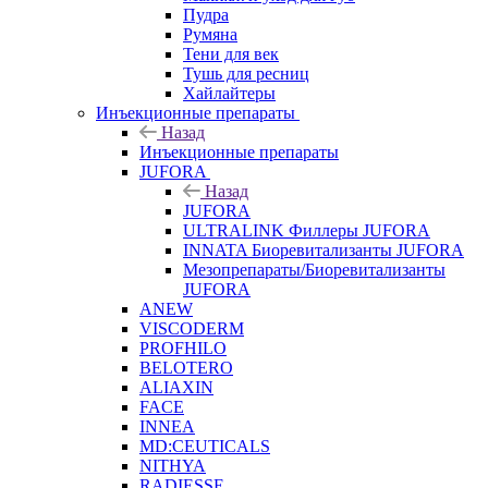
Пудра
Румяна
Тени для век
Тушь для ресниц
Хайлайтеры
Инъекционные препараты
Назад
Инъекционные препараты
JUFORA
Назад
JUFORA
ULTRALINK Филлеры JUFORA
INNATA Биоревитализанты JUFORA
Мезопрепараты/Биоревитализанты
JUFORA
ANEW
VISCODERM
PROFHILO
BELOTERO
ALIAXIN
FACE
INNEA
MD:CEUTICALS
NITHYA
RADIESSE