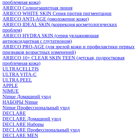
проблемная кожа)
ARIECO Солнцезащитная линия
ARIECO WHITE SKIN Серия против пигментации
ARIECO ANTI-AGE (омоложение кожи)
ARIECO IDEAL SKIN (коррекция косметологических
проблем)
ARIECO HYDRA SKIN (серия увлажняющая
антиоксидантная с глутатионом)
ARIECO PRO-AGE (для зрелой кожи и профилактики первых
признаков возрастных изменений)
ARIECO 10+ CLEAR SKIN TEEN (детская, подростковая
проблемная кожа)
ULTRACELLTIS
ULTRA VITA-C
ULTRA PEEL
APPLE
NIMUE
Nimue Домашний уход
НАБОРЫ Nimue
Nimue Профессиональный уход
DECLARE
DECLARE Домашний уход
DECLARE Наборы
DECLARE Профессиональный уход
DECLARE MEN