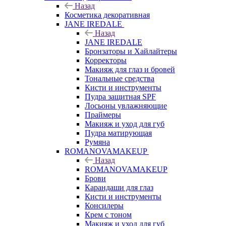
Назад
Косметика декоративная
JANE IREDALE
Назад
JANE IREDALE
Бронзаторы и Хайлайтеры
Корректоры
Макияж для глаз и бровей
Тональные средства
Кисти и инструменты
Пудра защитная SPF
Лосьоны увлажняющие
Праймеры
Макияж и уход для губ
Пудра матирующая
Румяна
ROMANOVAMAKEUP
Назад
ROMANOVAMAKEUP
Брови
Карандаши для глаз
Кисти и инструменты
Консилеры
Крем с тоном
Макияж и уход для губ