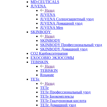
MD:CEUTICALS
JUVENA
Назад
JUVENA
JUVENA Солнцезащитный уход
JUVENA Домашний уход
JUVENA Men
SKINBODY
Назад
SKINBODY
SKINBODY Профессиональный уход
SKINBODY Домашний уход
CO2 Карбокситерапия
EXOCOBIO ЭКЗОСОМЫ
TEBISKIN
Назад
TEBISKIN
Rosagate
TETe
Назад
TETe
TETe Профессиональный уход
TETe Биокомплексы
TETe Гиалуроновая кислота
TETe Домашний уход