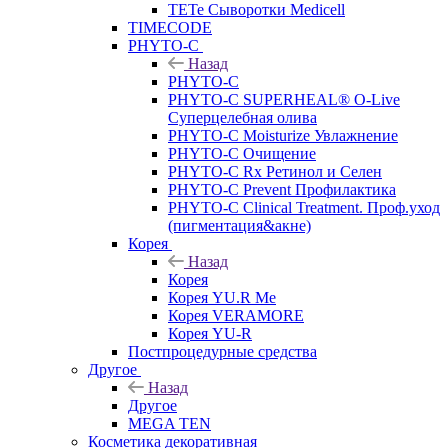
TETe Сыворотки Medicell
TIMECODE
PHYTO-C
Назад
PHYTO-C
PHYTO-C SUPERHEAL® O-Live
Суперцелебная олива
PHYTO-C Moisturize Увлажнение
PHYTO-C Очищение
PHYTO-C Rx Ретинол и Селен
PHYTO-C Prevent Профилактика
PHYTO-C Clinical Treatment. Проф.уход
(пигментация&акне)
Корея
Назад
Корея
Корея YU.R Me
Корея VERAMORE
Корея YU-R
Постпроцедурные средства
Другое
Назад
Другое
MEGA TEN
Косметика декоративная