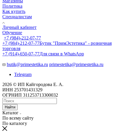
Магазины
Политика
Как купить
Специалистам
Личный кабинет
Обучение
+7 (984)-212-07-77
+7 (984)-212-07-77
Бутик "ПримЭстетика" - розничная
торговля
+7 (914)-650-07-77
Для связи в WhatsApp
butik@primestetika.ru
primestetika@primestetika.ru
Telegram
2026 © ИП Кайгородова Е. А.
ИНН 253701431329
ОГРНИП 311253713300032
Найти
Каталог
По всему сайту
По каталогу