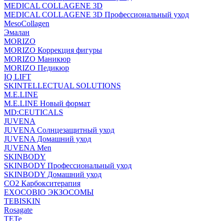
MEDICAL COLLAGENE 3D
MEDICAL COLLAGENE 3D Профессиональный уход
MesoCollagen
Эмалан
MORIZO
MORIZO Коррекция фигуры
MORIZO Маникюр
MORIZO Педикюр
IQ LIFT
SKINTELLECTUAL SOLUTIONS
M.E.LINE
M.E.LINE Новый формат
MD:CEUTICALS
JUVENA
JUVENA Солнцезащитный уход
JUVENA Домашний уход
JUVENA Men
SKINBODY
SKINBODY Профессиональный уход
SKINBODY Домашний уход
CO2 Карбокситерапия
EXOCOBIO ЭКЗОСОМЫ
TEBISKIN
Rosagate
TETe