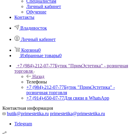
Специалистам
Личный кабинет
Обучение
Контакты
Владивосток
Личный кабинет
Корзина
0
Избранные товары
0
+7 (984)-212-07-77
Бутик "ПримЭстетика" - розничная
торговля
Назад
Телефоны
+7 (984)-212-07-77
Бутик "ПримЭстетика" -
розничная торговля
+7 (914)-650-07-77
Для связи в WhatsApp
Контактная информация
butik@primestetika.ru
primestetika@primestetika.ru
Telegram