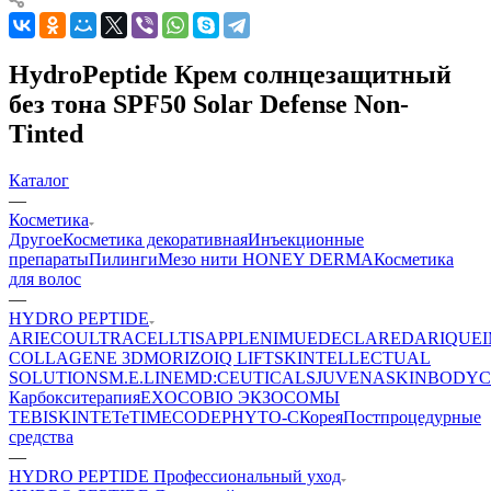
HydroPeptide Крем солнцезащитный
без тона SPF50 Solar Defense Non-
Tinted
Каталог
—
Косметика
Другое
Косметика декоративная
Инъекционные
препараты
Пилинги
Мезо нити HONEY DERMA
Косметика
для волос
—
HYDRO PEPTIDE
ARIECO
ULTRACELLTIS
APPLE
NIMUE
DECLARE
DARIQUE
COLLAGENE 3D
MORIZO
IQ LIFT
SKINTELLECTUAL
SOLUTIONS
M.E.LINE
MD:CEUTICALS
JUVENA
SKINBODY
C
Карбокситерапия
EXOCOBIO ЭКЗОСОМЫ
TEBISKIN
TETe
TIMECODE
PHYTO-C
Корея
Постпроцедурные
средства
—
HYDRO PEPTIDE Профессиональный уход