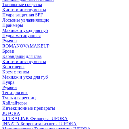
Тональные средства
Кисти и инструменты
Пудра защитная SPF
Лосьоны увлажняющие
Праймеры
Макияж и уход для губ
Пудра матирующая
Румяна
ROMANOVAMAKEUP
Брови
Карандаши для глаз
Кисти и инструменты
Консилеры
Крем с тоном
Макияж и уход для губ
Пудра
Румяна
Тени для век
Тушь для ресниц
Хайлайтеры
Инъекционные препараты
JUFORA
ULTRALINK Филлеры JUFORA
INNATA Биоревитализанты JUFORA
Мезопрепараты/Биоревитализанты JUFORA