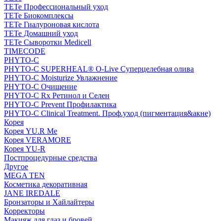
TETe Профессиональный уход
TETe Биокомплексы
TETe Гиалуроновая кислота
TETe Домашний уход
TETe Сыворотки Medicell
TIMECODE
PHYTO-C
PHYTO-C SUPERHEAL® O-Live Суперцелебная олива
PHYTO-C Moisturize Увлажнение
PHYTO-C Очищение
PHYTO-C Rx Ретинол и Селен
PHYTO-C Prevent Профилактика
PHYTO-C Clinical Treatment. Проф.уход (пигментация&акне)
Корея
Корея YU.R Me
Корея VERAMORE
Корея YU-R
Постпроцедурные средства
Другое
MEGA TEN
Косметика декоративная
JANE IREDALE
Бронзаторы и Хайлайтеры
Корректоры
Макияж для глаз и бровей