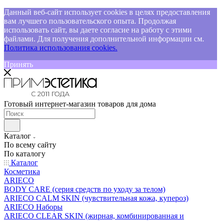
Данный веб-сайт использует cookies в целях предоставления
вам лучшего пользовательского опыта. Продолжая
использовать сайт, вы даете согласие на работу с этими
файлами. Для получения дополнительной информации см.
Политика использования cookies.
Принять
Готовый интернет-магазин товаров для дома
Каталог
По всему сайту
По каталогу
Каталог
Косметика
ARIECO
BODY CARE (серия средств по уходу за телом)
ARIECO CALM SKIN (чувствительная кожа, купероз)
ARIECO Наборы
ARIECO CLEAR SKIN (жирная, комбинированная и