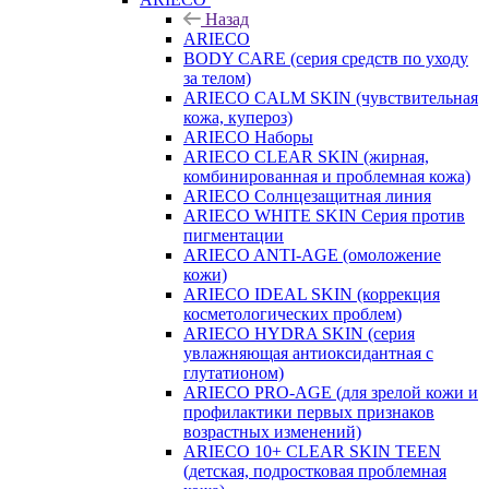
Назад
ARIECO
BODY CARE (серия средств по уходу
за телом)
ARIECO CALM SKIN (чувствительная
кожа, купероз)
ARIECO Наборы
ARIECO CLEAR SKIN (жирная,
комбинированная и проблемная кожа)
ARIECO Солнцезащитная линия
ARIECO WHITE SKIN Серия против
пигментации
ARIECO ANTI-AGE (омоложение
кожи)
ARIECO IDEAL SKIN (коррекция
косметологических проблем)
ARIECO HYDRA SKIN (серия
увлажняющая антиоксидантная с
глутатионом)
ARIECO PRO-AGE (для зрелой кожи и
профилактики первых признаков
возрастных изменений)
ARIECO 10+ CLEAR SKIN TEEN
(детская, подростковая проблемная