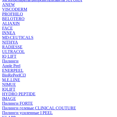
ANEW
VISCODERM
PROFHILO
BELOTERO
ALIAXIN
FACE
INNEA
MD:CEUTICALS
NITHYA
RADIESSE
ULTRACOL
IQ LIFT
Пилинги
Apple Peel
ENERPEEL
BioRePeelCl3
M.E.LINE
NIMUE
IQLIFT
HYDRO PEPTIDE
IMAGE
Пилинги FORTE
Пилинги гелевые CLINICAL COUTURE
Пилинги усиленные I PEEL