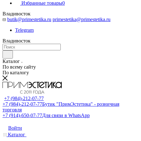
Избранные товары
0
Владивосток
butik@primestetika.ru
primestetika@primestetika.ru
Telegram
Владивосток
Каталог
По всему сайту
По каталогу
+7 (984)-212-07-77
+7 (984)-212-07-77
Бутик "ПримЭстетика" - розничная
торговля
+7 (914)-650-07-77
Для связи в WhatsApp
Войти
Каталог