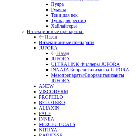
Пудра
Румяна
Тени для век
Тушь для ресниц
Хайлайтеры
Инъекционные препараты
Назад
Инъекционные препараты
JUFORA
Назад
JUFORA
ULTRALINK Филлеры JUFORA
INNATA Биоревитализанты JUFORA
Мезопрепараты/Биоревитализанты
JUFORA
ANEW
VISCODERM
PROFHILO
BELOTERO
ALIAXIN
FACE
INNEA
MD:CEUTICALS
NITHYA
RADIESSE