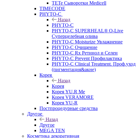
TETe Сыворотки Medicell
TIMECODE
PHYTO-C
Назад
PHYTO-C
PHYTO-C SUPERHEAL® O-Live
Суперцелебная олива
PHYTO-C Moisturize Увлажнение
PHYTO-C Очищение
PHYTO-C Rx Ретинол и Селен
PHYTO-C Prevent Профилактика
PHYTO-C Clinical Treatment. Проф.уход
(пигментация&акне)
Корея
Назад
Корея
Корея YU.R Me
Корея VERAMORE
Корея YU-R
Постпроцедурные средства
Другое
Назад
Другое
MEGA TEN
Косметика декоративная