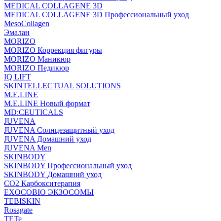
MEDICAL COLLAGENE 3D
MEDICAL COLLAGENE 3D Профессиональный уход
MesoCollagen
Эмалан
MORIZO
MORIZO Коррекция фигуры
MORIZO Маникюр
MORIZO Педикюр
IQ LIFT
SKINTELLECTUAL SOLUTIONS
M.E.LINE
M.E.LINE Новый формат
MD:CEUTICALS
JUVENA
JUVENA Солнцезащитный уход
JUVENA Домашний уход
JUVENA Men
SKINBODY
SKINBODY Профессиональный уход
SKINBODY Домашний уход
CO2 Карбокситерапия
EXOCOBIO ЭКЗОСОМЫ
TEBISKIN
Rosagate
TETe