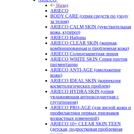
Назад
ARIECO
BODY CARE (серия средств по уходу
за телом)
ARIECO CALM SKIN (чувствительная
кожа, купероз)
ARIECO Наборы
ARIECO CLEAR SKIN (жирная,
комбинированная и проблемная кожа)
ARIECO Солнцезащитная линия
ARIECO WHITE SKIN Серия против
пигментации
ARIECO ANTI-AGE (омоложение
кожи)
ARIECO IDEAL SKIN (коррекция
косметологических проблем)
ARIECO HYDRA SKIN (серия
увлажняющая антиоксидантная с
глутатионом)
ARIECO PRO-AGE (для зрелой кожи и
профилактики первых признаков
возрастных изменений)
ARIECO 10+ CLEAR SKIN TEEN
(детская, подростковая проблемная