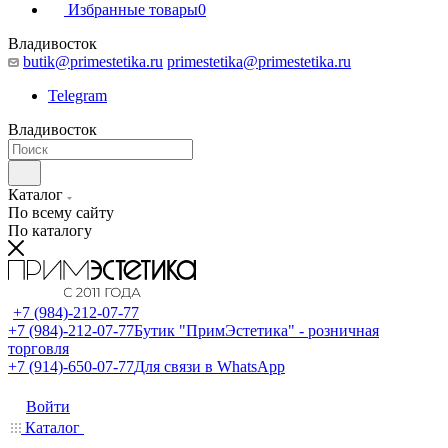
Избранные товары
0
Владивосток
butik@primestetika.ru
primestetika@primestetika.ru
Telegram
Владивосток
Каталог
По всему сайту
По каталогу
+7 (984)-212-07-77
+7 (984)-212-07-77
Бутик "ПримЭстетика" - розничная
торговля
+7 (914)-650-07-77
Для связи в WhatsApp
Войти
Каталог