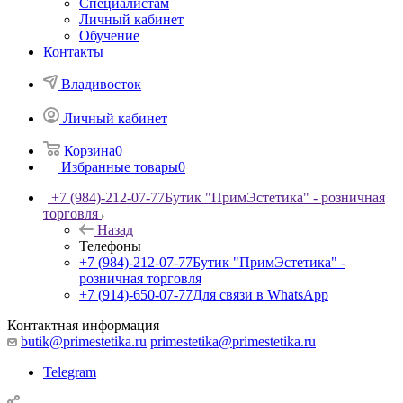
Специалистам
Личный кабинет
Обучение
Контакты
Владивосток
Личный кабинет
Корзина
0
Избранные товары
0
+7 (984)-212-07-77
Бутик "ПримЭстетика" - розничная
торговля
Назад
Телефоны
+7 (984)-212-07-77
Бутик "ПримЭстетика" -
розничная торговля
+7 (914)-650-07-77
Для связи в WhatsApp
Контактная информация
butik@primestetika.ru
primestetika@primestetika.ru
Telegram