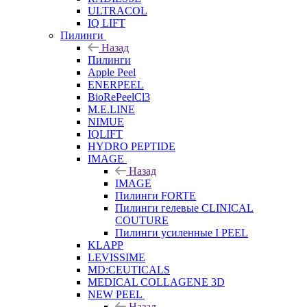
ULTRACOL
IQ LIFT
Пилинги
Назад
Пилинги
Apple Peel
ENERPEEL
BioRePeelCl3
M.E.LINE
NIMUE
IQLIFT
HYDRO PEPTIDE
IMAGE
Назад
IMAGE
Пилинги FORTE
Пилинги гелевые CLINICAL
COUTURE
Пилинги усиленные I PEEL
KLAPP
LEVISSIME
MD:CEUTICALS
MEDICAL COLLAGENE 3D
NEW PEEL
Назад