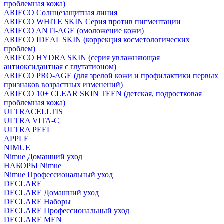
проблемная кожа)
ARIECO Солнцезащитная линия
ARIECO WHITE SKIN Серия против пигментации
ARIECO ANTI-AGE (омоложение кожи)
ARIECO IDEAL SKIN (коррекция косметологических
проблем)
ARIECO HYDRA SKIN (серия увлажняющая
антиоксидантная с глутатионом)
ARIECO PRO-AGE (для зрелой кожи и профилактики первых
признаков возрастных изменений)
ARIECO 10+ CLEAR SKIN TEEN (детская, подростковая
проблемная кожа)
ULTRACELLTIS
ULTRA VITA-C
ULTRA PEEL
APPLE
NIMUE
Nimue Домашний уход
НАБОРЫ Nimue
Nimue Профессиональный уход
DECLARE
DECLARE Домашний уход
DECLARE Наборы
DECLARE Профессиональный уход
DECLARE MEN