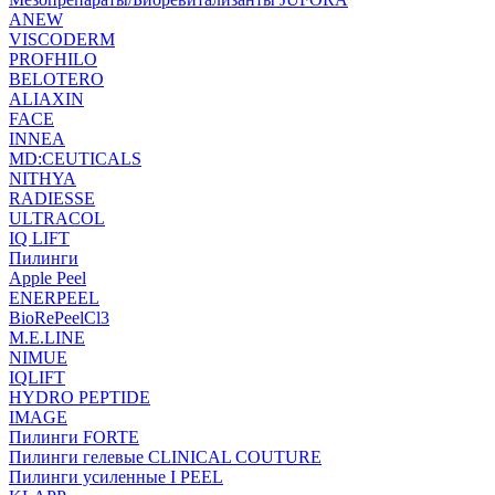
ANEW
VISCODERM
PROFHILO
BELOTERO
ALIAXIN
FACE
INNEA
MD:CEUTICALS
NITHYA
RADIESSE
ULTRACOL
IQ LIFT
Пилинги
Apple Peel
ENERPEEL
BioRePeelCl3
M.E.LINE
NIMUE
IQLIFT
HYDRO PEPTIDE
IMAGE
Пилинги FORTE
Пилинги гелевые CLINICAL COUTURE
Пилинги усиленные I PEEL