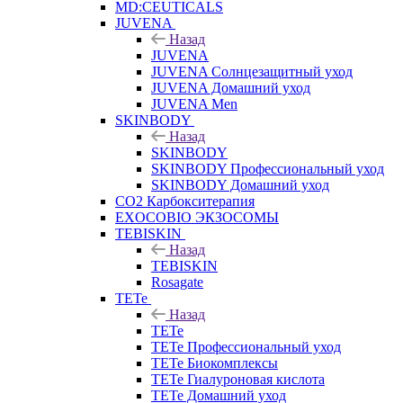
MD:CEUTICALS
JUVENA
Назад
JUVENA
JUVENA Солнцезащитный уход
JUVENA Домашний уход
JUVENA Men
SKINBODY
Назад
SKINBODY
SKINBODY Профессиональный уход
SKINBODY Домашний уход
CO2 Карбокситерапия
EXOCOBIO ЭКЗОСОМЫ
TEBISKIN
Назад
TEBISKIN
Rosagate
TETe
Назад
TETe
TETe Профессиональный уход
TETe Биокомплексы
TETe Гиалуроновая кислота
TETe Домашний уход