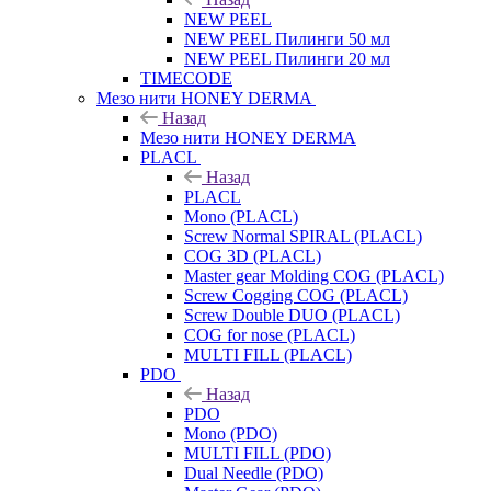
NEW PEEL
NEW PEEL Пилинги 50 мл
NEW PEEL Пилинги 20 мл
TIMECODE
Мезо нити HONEY DERMA
Назад
Мезо нити HONEY DERMA
PLACL
Назад
PLACL
Mono (PLACL)
Screw Normal SPIRAL (PLACL)
COG 3D (PLACL)
Master gear Molding COG (PLACL)
Screw Cogging COG (PLACL)
Screw Double DUO (PLACL)
COG for nose (PLACL)
MULTI FILL (PLACL)
PDO
Назад
PDO
Mono (PDO)
MULTI FILL (PDO)
Dual Needle (PDO)