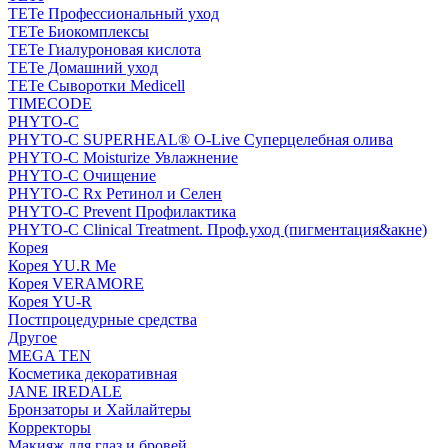
TETe Профессиональный уход
TETe Биокомплексы
TETe Гиалуроновая кислота
TETe Домашний уход
TETe Сыворотки Medicell
TIMECODE
PHYTO-C
PHYTO-C SUPERHEAL® O-Live Суперцелебная олива
PHYTO-C Moisturize Увлажнение
PHYTO-C Очищение
PHYTO-C Rx Ретинол и Селен
PHYTO-C Prevent Профилактика
PHYTO-C Clinical Treatment. Проф.уход (пигментация&акне)
Корея
Корея YU.R Me
Корея VERAMORE
Корея YU-R
Постпроцедурные средства
Другое
MEGA TEN
Косметика декоративная
JANE IREDALE
Бронзаторы и Хайлайтеры
Корректоры
Макияж для глаз и бровей