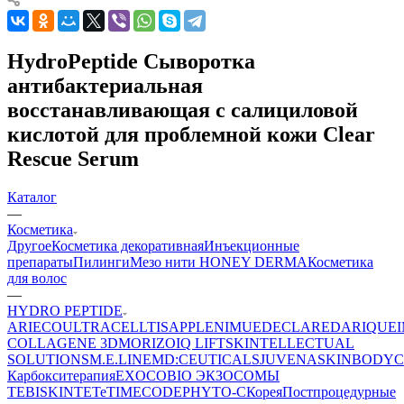
HydroPeptide Сыворотка
антибактериальная
восстанавливающая с салициловой
кислотой для проблемной кожи Clear
Rescue Serum
Каталог
—
Косметика
Другое
Косметика декоративная
Инъекционные
препараты
Пилинги
Мезо нити HONEY DERMA
Косметика
для волос
—
HYDRO PEPTIDE
ARIECO
ULTRACELLTIS
APPLE
NIMUE
DECLARE
DARIQUE
COLLAGENE 3D
MORIZO
IQ LIFT
SKINTELLECTUAL
SOLUTIONS
M.E.LINE
MD:CEUTICALS
JUVENA
SKINBODY
C
Карбокситерапия
EXOCOBIO ЭКЗОСОМЫ
TEBISKIN
TETe
TIMECODE
PHYTO-C
Корея
Постпроцедурные