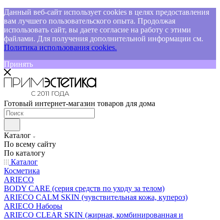
Данный веб-сайт использует cookies в целях предоставления
вам лучшего пользовательского опыта. Продолжая
использовать сайт, вы даете согласие на работу с этими
файлами. Для получения дополнительной информации см.
Политика использования cookies.
Принять
Готовый интернет-магазин товаров для дома
Каталог
По всему сайту
По каталогу
Каталог
Косметика
ARIECO
BODY CARE (серия средств по уходу за телом)
ARIECO CALM SKIN (чувствительная кожа, купероз)
ARIECO Наборы
ARIECO CLEAR SKIN (жирная, комбинированная и