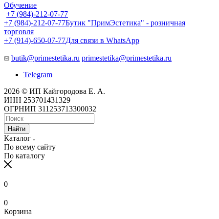
Обучение
+7 (984)-212-07-77
+7 (984)-212-07-77
Бутик "ПримЭстетика" - розничная
торговля
+7 (914)-650-07-77
Для связи в WhatsApp
butik@primestetika.ru
primestetika@primestetika.ru
Telegram
2026 © ИП Кайгородова Е. А.
ИНН 253701431329
ОГРНИП 311253713300032
Найти
Каталог
По всему сайту
По каталогу
0
0
Корзина