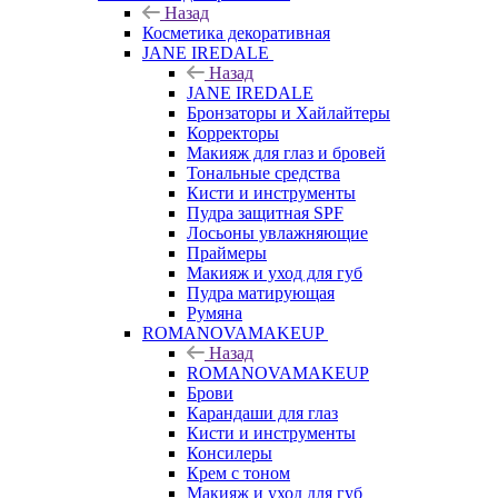
Назад
Косметика декоративная
JANE IREDALE
Назад
JANE IREDALE
Бронзаторы и Хайлайтеры
Корректоры
Макияж для глаз и бровей
Тональные средства
Кисти и инструменты
Пудра защитная SPF
Лосьоны увлажняющие
Праймеры
Макияж и уход для губ
Пудра матирующая
Румяна
ROMANOVAMAKEUP
Назад
ROMANOVAMAKEUP
Брови
Карандаши для глаз
Кисти и инструменты
Консилеры
Крем с тоном
Макияж и уход для губ