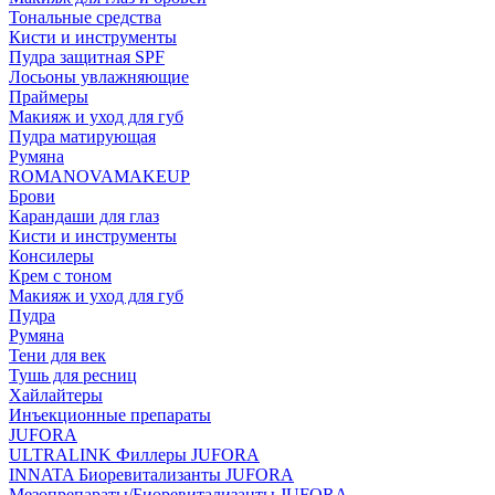
Тональные средства
Кисти и инструменты
Пудра защитная SPF
Лосьоны увлажняющие
Праймеры
Макияж и уход для губ
Пудра матирующая
Румяна
ROMANOVAMAKEUP
Брови
Карандаши для глаз
Кисти и инструменты
Консилеры
Крем с тоном
Макияж и уход для губ
Пудра
Румяна
Тени для век
Тушь для ресниц
Хайлайтеры
Инъекционные препараты
JUFORA
ULTRALINK Филлеры JUFORA
INNATA Биоревитализанты JUFORA
Мезопрепараты/Биоревитализанты JUFORA