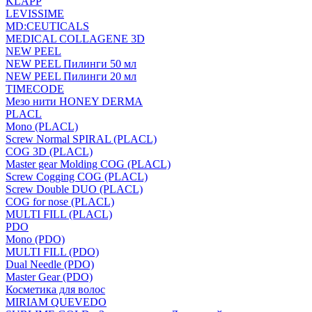
KLAPP
LEVISSIME
MD:CEUTICALS
MEDICAL COLLAGENE 3D
NEW PEEL
NEW PEEL Пилинги 50 мл
NEW PEEL Пилинги 20 мл
TIMECODE
Мезо нити HONEY DERMA
PLACL
Mono (PLACL)
Screw Normal SPIRAL (PLACL)
COG 3D (PLACL)
Master gear Molding COG (PLACL)
Screw Cogging COG (PLACL)
Screw Double DUO (PLACL)
COG for nose (PLACL)
MULTI FILL (PLACL)
PDO
Mono (PDO)
MULTI FILL (PDO)
Dual Needle (PDO)
Master Gear (PDO)
Косметика для волос
MIRIAM QUEVEDO