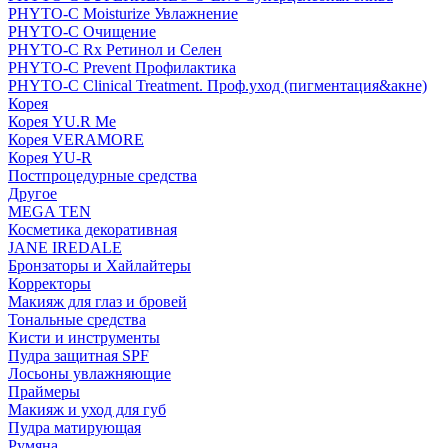
PHYTO-C Moisturize Увлажнение
PHYTO-C Очищение
PHYTO-C Rx Ретинол и Селен
PHYTO-C Prevent Профилактика
PHYTO-C Clinical Treatment. Проф.уход (пигментация&акне)
Корея
Корея YU.R Me
Корея VERAMORE
Корея YU-R
Постпроцедурные средства
Другое
MEGA TEN
Косметика декоративная
JANE IREDALE
Бронзаторы и Хайлайтеры
Корректоры
Макияж для глаз и бровей
Тональные средства
Кисти и инструменты
Пудра защитная SPF
Лосьоны увлажняющие
Праймеры
Макияж и уход для губ
Пудра матирующая
Румяна