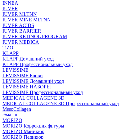
INNEA
IUVER
IUVER MLTNN
IUVER MINE MLTNN
IUVER ACIDS
IUVER BARRIER
IUVER RETINOL PROGRAM
IUVER MEDICA
TiZO
KLAPP
KLAPP Домашний уход
KLAPP Профессиональный уход
LEVISSIME
LEVISSIME Брови
LEVISSIME Домашний уход
LEVISSIME НАБОРЫ
LEVISSIME Профессиональный уход
MEDICAL COLLAGENE 3D
MEDICAL COLLAGENE 3D Профессиональный уход
MesoCollagen
Эмалан
MORIZO
MORIZO Коррекция фигуры
MORIZO Маникюр
MORIZO Педикюр