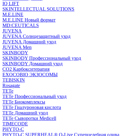
IQ LIFT
SKINTELLECTUAL SOLUTIONS
M.E.LINE
M.E.LINE Новый формат
MD:CEUTICALS
JUVENA
JUVENA Солнцезащитный уход
JUVENA Домашний уход
JUVENA Men
SKINBODY
SKINBODY Профессиональный уход
SKINBODY Домашний уход
CO2 Карбокситерапия
EXOCOBIO ЭКЗОСОМЫ
TEBISKIN
Rosagate
TETe
TETe Профессиональный уход
TETe Биокомплексы
TETe Гиалуроновая кислота
TETe Домашний уход
TETe Сыворотки Medicell
TIMECODE
PHYTO-C
PHYTO-C SUPERHEAL® O-Live Суперцелебная олива