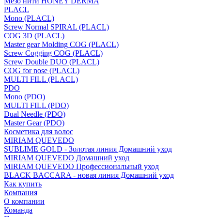
Мезо нити HONEY DERMA
PLACL
Mono (PLACL)
Screw Normal SPIRAL (PLACL)
COG 3D (PLACL)
Master gear Molding COG (PLACL)
Screw Cogging COG (PLACL)
Screw Double DUO (PLACL)
COG for nose (PLACL)
MULTI FILL (PLACL)
PDO
Mono (PDO)
MULTI FILL (PDO)
Dual Needle (PDO)
Master Gear (PDO)
Косметика для волос
MIRIAM QUEVEDO
SUBLIME GOLD - Золотая линия Домашний уход
MIRIAM QUEVEDO Домашний уход
MIRIAM QUEVEDO Профессиональный уход
BLACK BACCARA - новая линия Домашний уход
Как купить
Компания
О компании
Команда