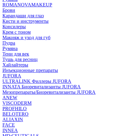
ROMANOVAMAKEUP
Брови
Карандаши для глаз
Кисти и инструменты
Консилеры
Крем с тоном
Макияж и уход для губ
Пудра
Румяна
Тени для век
Тушь для ресниц
Хайлайтеры
Инъекционные препараты
JUFORA
ULTRALINK Филлеры JUFORA
INNATA Биоревитализанты JUFORA
Мезопрепараты/Биоревитализанты JUFORA
ANEW
VISCODERM
PROFHILO
BELOTERO
ALIAXIN
FACE
INNEA
MD:CEUTICALS