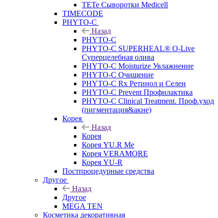
TETe Сыворотки Medicell
TIMECODE
PHYTO-C
Назад
PHYTO-C
PHYTO-C SUPERHEAL® O-Live
Суперцелебная олива
PHYTO-C Moisturize Увлажнение
PHYTO-C Очищение
PHYTO-C Rx Ретинол и Селен
PHYTO-C Prevent Профилактика
PHYTO-C Clinical Treatment. Проф.уход
(пигментация&акне)
Корея
Назад
Корея
Корея YU.R Me
Корея VERAMORE
Корея YU-R
Постпроцедурные средства
Другое
Назад
Другое
MEGA TEN
Косметика декоративная