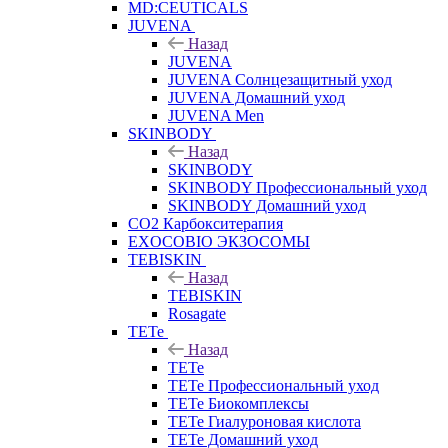
MD:CEUTICALS
JUVENA
Назад
JUVENA
JUVENA Солнцезащитный уход
JUVENA Домашний уход
JUVENA Men
SKINBODY
Назад
SKINBODY
SKINBODY Профессиональный уход
SKINBODY Домашний уход
CO2 Карбокситерапия
EXOCOBIO ЭКЗОСОМЫ
TEBISKIN
Назад
TEBISKIN
Rosagate
TETe
Назад
TETe
TETe Профессиональный уход
TETe Биокомплексы
TETe Гиалуроновая кислота
TETe Домашний уход