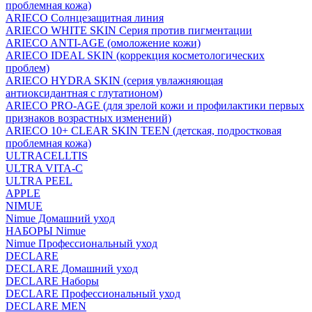
проблемная кожа)
ARIECO Солнцезащитная линия
ARIECO WHITE SKIN Серия против пигментации
ARIECO ANTI-AGE (омоложение кожи)
ARIECO IDEAL SKIN (коррекция косметологических
проблем)
ARIECO HYDRA SKIN (серия увлажняющая
антиоксидантная с глутатионом)
ARIECO PRO-AGE (для зрелой кожи и профилактики первых
признаков возрастных изменений)
ARIECO 10+ CLEAR SKIN TEEN (детская, подростковая
проблемная кожа)
ULTRACELLTIS
ULTRA VITA-C
ULTRA PEEL
APPLE
NIMUE
Nimue Домашний уход
НАБОРЫ Nimue
Nimue Профессиональный уход
DECLARE
DECLARE Домашний уход
DECLARE Наборы
DECLARE Профессиональный уход
DECLARE MEN