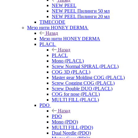
NEW PEEL
NEW PEEL Пилинги 50 мл
NEW PEEL Пилинги 20 мл
TIMECODE
Мезо нити HONEY DERMA
Назад
Мезо нити HONEY DERMA
PLACL
Назад
PLACL
Mono (PLACL)
Screw Normal SPIRAL (PLACL)
COG 3D (PLACL)
Master gear Molding COG (PLACL)
Screw Cogging COG (PLACL)
Screw Double DUO (PLACL)
COG for nose (PLACL)
MULTI FILL (PLACL)
PDO
Назад
PDO
Mono (PDO)
MULTI FILL (PDO)
Dual Needle (PDO)