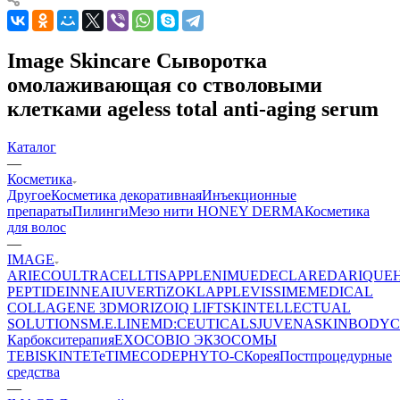
Image Skincare Сыворотка
омолаживающая со стволовыми
клетками ageless total anti-aging serum
Каталог
—
Косметика
Другое
Косметика декоративная
Инъекционные
препараты
Пилинги
Мезо нити HONEY DERMA
Косметика
для волос
—
IMAGE
ARIECO
ULTRACELLTIS
APPLE
NIMUE
DECLARE
DARIQUE
PEPTIDE
INNEA
IUVER
TiZO
KLAPP
LEVISSIME
MEDICAL
COLLAGENE 3D
MORIZO
IQ LIFT
SKINTELLECTUAL
SOLUTIONS
M.E.LINE
MD:CEUTICALS
JUVENA
SKINBODY
C
Карбокситерапия
EXOCOBIO ЭКЗОСОМЫ
TEBISKIN
TETe
TIMECODE
PHYTO-C
Корея
Постпроцедурные
средства
—