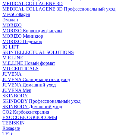
MEDICAL COLLAGENE 3D
MEDICAL COLLAGENE 3D Профессиональный уход
MesoCollagen
Эмалан
MORIZO
MORIZO Коррекция фигуры
MORIZO Маникюр
MORIZO Педикюр
IQ LIFT
SKINTELLECTUAL SOLUTIONS
M.E.LINE
M.E.LINE Новый формат
MD:CEUTICALS
JUVENA
JUVENA Солнцезащитный уход
JUVENA Домашний уход
JUVENA Men
SKINBODY
SKINBODY Профессиональный уход
SKINBODY Домашний уход
CO2 Карбокситерапия
EXOCOBIO ЭКЗОСОМЫ
TEBISKIN
Rosagate
TETe