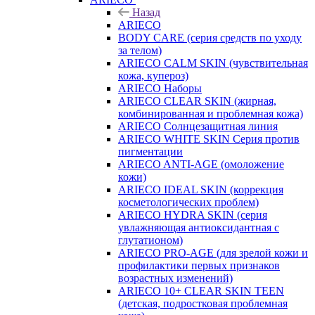
Назад
ARIECO
BODY CARE (серия средств по уходу
за телом)
ARIECO CALM SKIN (чувствительная
кожа, купероз)
ARIECO Наборы
ARIECO CLEAR SKIN (жирная,
комбинированная и проблемная кожа)
ARIECO Солнцезащитная линия
ARIECO WHITE SKIN Серия против
пигментации
ARIECO ANTI-AGE (омоложение
кожи)
ARIECO IDEAL SKIN (коррекция
косметологических проблем)
ARIECO HYDRA SKIN (серия
увлажняющая антиоксидантная с
глутатионом)
ARIECO PRO-AGE (для зрелой кожи и
профилактики первых признаков
возрастных изменений)
ARIECO 10+ CLEAR SKIN TEEN
(детская, подростковая проблемная