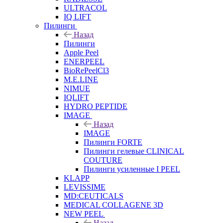
ULTRACOL
IQ LIFT
Пилинги
Назад
Пилинги
Apple Peel
ENERPEEL
BioRePeelCl3
M.E.LINE
NIMUE
IQLIFT
HYDRO PEPTIDE
IMAGE
Назад
IMAGE
Пилинги FORTE
Пилинги гелевые CLINICAL
COUTURE
Пилинги усиленные I PEEL
KLAPP
LEVISSIME
MD:CEUTICALS
MEDICAL COLLAGENE 3D
NEW PEEL
Назад