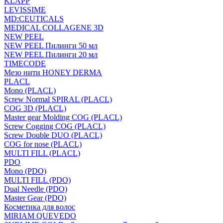
KLAPP
LEVISSIME
MD:CEUTICALS
MEDICAL COLLAGENE 3D
NEW PEEL
NEW PEEL Пилинги 50 мл
NEW PEEL Пилинги 20 мл
TIMECODE
Мезо нити HONEY DERMA
PLACL
Mono (PLACL)
Screw Normal SPIRAL (PLACL)
COG 3D (PLACL)
Master gear Molding COG (PLACL)
Screw Cogging COG (PLACL)
Screw Double DUO (PLACL)
COG for nose (PLACL)
MULTI FILL (PLACL)
PDO
Mono (PDO)
MULTI FILL (PDO)
Dual Needle (PDO)
Master Gear (PDO)
Косметика для волос
MIRIAM QUEVEDO