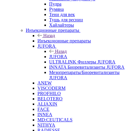
Пудра
Румяна
Тени для век
Тушь для ресниц
Хайлайтеры
Инъекционные препараты
Назад
Инъекционные препараты
JUFORA
Назад
JUFORA
ULTRALINK Филлеры JUFORA
INNATA Биоревитализанты JUFORA
Мезопрепараты/Биоревитализанты
JUFORA
ANEW
VISCODERM
PROFHILO
BELOTERO
ALIAXIN
FACE
INNEA
MD:CEUTICALS
NITHYA
RADIESSE