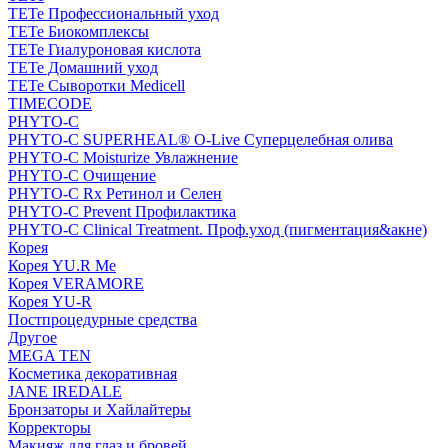
TETe Профессиональный уход
TETe Биокомплексы
TETe Гиалуроновая кислота
TETe Домашний уход
TETe Сыворотки Medicell
TIMECODE
PHYTO-C
PHYTO-C SUPERHEAL® O-Live Суперцелебная олива
PHYTO-C Moisturize Увлажнение
PHYTO-C Очищение
PHYTO-C Rx Ретинол и Селен
PHYTO-C Prevent Профилактика
PHYTO-C Clinical Treatment. Проф.уход (пигментация&акне)
Корея
Корея YU.R Me
Корея VERAMORE
Корея YU-R
Постпроцедурные средства
Другое
MEGA TEN
Косметика декоративная
JANE IREDALE
Бронзаторы и Хайлайтеры
Корректоры
Макияж для глаз и бровей