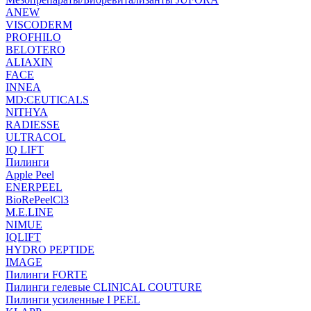
ANEW
VISCODERM
PROFHILO
BELOTERO
ALIAXIN
FACE
INNEA
MD:CEUTICALS
NITHYA
RADIESSE
ULTRACOL
IQ LIFT
Пилинги
Apple Peel
ENERPEEL
BioRePeelCl3
M.E.LINE
NIMUE
IQLIFT
HYDRO PEPTIDE
IMAGE
Пилинги FORTE
Пилинги гелевые CLINICAL COUTURE
Пилинги усиленные I PEEL