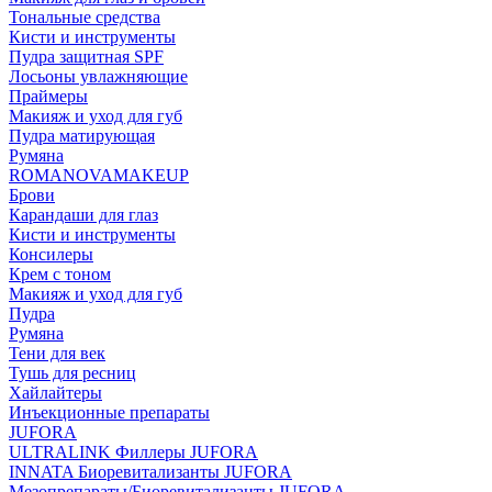
Тональные средства
Кисти и инструменты
Пудра защитная SPF
Лосьоны увлажняющие
Праймеры
Макияж и уход для губ
Пудра матирующая
Румяна
ROMANOVAMAKEUP
Брови
Карандаши для глаз
Кисти и инструменты
Консилеры
Крем с тоном
Макияж и уход для губ
Пудра
Румяна
Тени для век
Тушь для ресниц
Хайлайтеры
Инъекционные препараты
JUFORA
ULTRALINK Филлеры JUFORA
INNATA Биоревитализанты JUFORA
Мезопрепараты/Биоревитализанты JUFORA