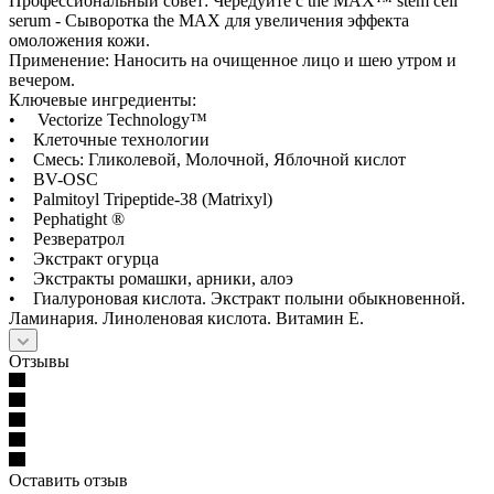
Профессиональный совет: Чередуйте с the MAX™ stem cell
serum - Сыворотка the MAX для увеличения эффекта
омоложения кожи.
Применение: Наносить на очищенное лицо и шею утром и
вечером.
Ключевые ингредиенты:
• Vectorize Technology™
• Клеточные технологии
• Смесь: Гликолевой, Молочной, Яблочной кислот
• BV-OSC
• Palmitoyl Tripeptide-38 (Matrixyl)
• Pephatight ®
• Резвератрол
• Экстракт огурца
• Экстракты ромашки, арники, алоэ
• Гиалуроновая кислота. Экстракт полыни обыкновенной.
Ламинария. Линоленовая кислота. Витамин Е.
Отзывы
Оставить отзыв