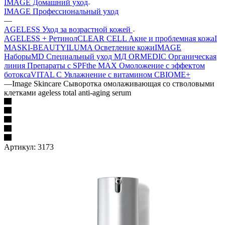
IMAGE Домашний уход
IMAGE Профессиональный уход
—
AGELESS Уход за возрастной кожей
AGELESS + Ретинол
CLEAR CELL Акне и проблемная кожа
I
MASK
I-BEAUTY
ILUMA Осветление кожи
IMAGE
Наборы
MD Специальный уход МД
ORMEDIC Органическая
линия
Препараты с SPF
the MAX Омоложение с эффектом
ботокса
VITAL C Увлажнение с витамином С
BIOME+
—
Image Skincare Сыворотка омолаживающая со стволовыми
клетками ageless total anti-aging serum
Артикул:
3173