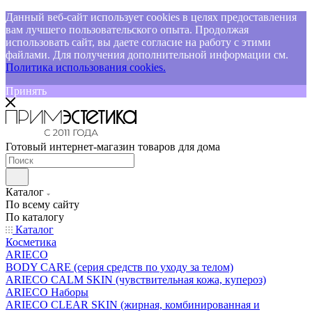
Данный веб-сайт использует cookies в целях предоставления
вам лучшего пользовательского опыта. Продолжая
использовать сайт, вы даете согласие на работу с этими
файлами. Для получения дополнительной информации см.
Политика использования cookies.
Принять
Готовый интернет-магазин товаров для дома
Каталог
По всему сайту
По каталогу
Каталог
Косметика
ARIECO
BODY CARE (серия средств по уходу за телом)
ARIECO CALM SKIN (чувствительная кожа, купероз)
ARIECO Наборы
ARIECO CLEAR SKIN (жирная, комбинированная и