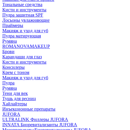
Тональные средства
Кисти и инструменты
Пудра защитная SPF
Лосьоны увлажняющие
Праймеры
Макияж и уход для губ
Пудра матирующая
Румяна
ROMANOVAMAKEUP
Брови
Карандаши для глаз
Кисти и инструменты
Консилеры
Крем с тоном
Макияж и уход для губ
Пудра
Румяна
Тени для век
Тушь для ресниц
Хайлайтеры
Инъекционные препараты
JUFORA
ULTRALINK Филлеры JUFORA
INNATA Биоревитализанты JUFORA
Мезопрепараты/Биоревитализанты JUFORA