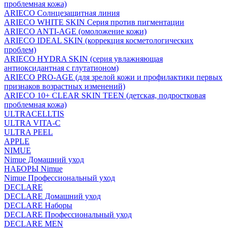
проблемная кожа)
ARIECO Солнцезащитная линия
ARIECO WHITE SKIN Серия против пигментации
ARIECO ANTI-AGE (омоложение кожи)
ARIECO IDEAL SKIN (коррекция косметологических
проблем)
ARIECO HYDRA SKIN (серия увлажняющая
антиоксидантная с глутатионом)
ARIECO PRO-AGE (для зрелой кожи и профилактики первых
признаков возрастных изменений)
ARIECO 10+ CLEAR SKIN TEEN (детская, подростковая
проблемная кожа)
ULTRACELLTIS
ULTRA VITA-C
ULTRA PEEL
APPLE
NIMUE
Nimue Домашний уход
НАБОРЫ Nimue
Nimue Профессиональный уход
DECLARE
DECLARE Домашний уход
DECLARE Наборы
DECLARE Профессиональный уход
DECLARE MEN