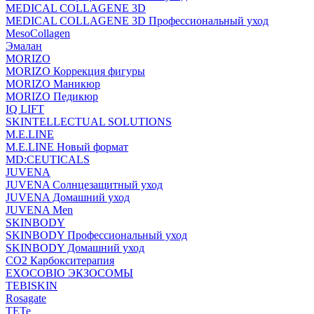
MEDICAL COLLAGENE 3D
MEDICAL COLLAGENE 3D Профессиональный уход
MesoCollagen
Эмалан
MORIZO
MORIZO Коррекция фигуры
MORIZO Маникюр
MORIZO Педикюр
IQ LIFT
SKINTELLECTUAL SOLUTIONS
M.E.LINE
M.E.LINE Новый формат
MD:CEUTICALS
JUVENA
JUVENA Солнцезащитный уход
JUVENA Домашний уход
JUVENA Men
SKINBODY
SKINBODY Профессиональный уход
SKINBODY Домашний уход
CO2 Карбокситерапия
EXOCOBIO ЭКЗОСОМЫ
TEBISKIN
Rosagate
TETe