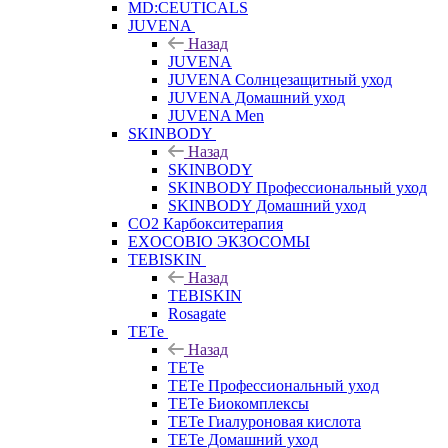
MD:CEUTICALS
JUVENA
Назад
JUVENA
JUVENA Солнцезащитный уход
JUVENA Домашний уход
JUVENA Men
SKINBODY
Назад
SKINBODY
SKINBODY Профессиональный уход
SKINBODY Домашний уход
CO2 Карбокситерапия
EXOCOBIO ЭКЗОСОМЫ
TEBISKIN
Назад
TEBISKIN
Rosagate
TETe
Назад
TETe
TETe Профессиональный уход
TETe Биокомплексы
TETe Гиалуроновая кислота
TETe Домашний уход