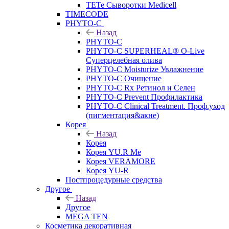
TETe Сыворотки Medicell
TIMECODE
PHYTO-C
Назад
PHYTO-C
PHYTO-C SUPERHEAL® O-Live
Суперцелебная олива
PHYTO-C Moisturize Увлажнение
PHYTO-C Очищение
PHYTO-C Rx Ретинол и Селен
PHYTO-C Prevent Профилактика
PHYTO-C Clinical Treatment. Проф.уход
(пигментация&акне)
Корея
Назад
Корея
Корея YU.R Me
Корея VERAMORE
Корея YU-R
Постпроцедурные средства
Другое
Назад
Другое
MEGA TEN
Косметика декоративная