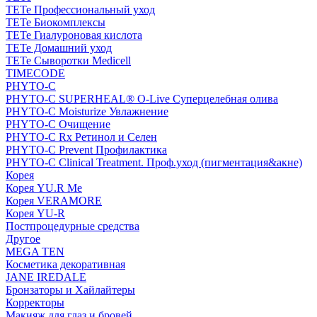
TETe Профессиональный уход
TETe Биокомплексы
TETe Гиалуроновая кислота
TETe Домашний уход
TETe Сыворотки Medicell
TIMECODE
PHYTO-C
PHYTO-C SUPERHEAL® O-Live Суперцелебная олива
PHYTO-C Moisturize Увлажнение
PHYTO-C Очищение
PHYTO-C Rx Ретинол и Селен
PHYTO-C Prevent Профилактика
PHYTO-C Clinical Treatment. Проф.уход (пигментация&акне)
Корея
Корея YU.R Me
Корея VERAMORE
Корея YU-R
Постпроцедурные средства
Другое
MEGA TEN
Косметика декоративная
JANE IREDALE
Бронзаторы и Хайлайтеры
Корректоры
Макияж для глаз и бровей