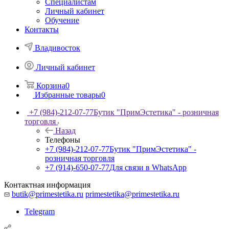
Специалистам
Личный кабинет
Обучение
Контакты
Владивосток
Личный кабинет
Корзина
0
Избранные товары
0
+7 (984)-212-07-77
Бутик "ПримЭстетика" - розничная
торговля
Назад
Телефоны
+7 (984)-212-07-77
Бутик "ПримЭстетика" -
розничная торговля
+7 (914)-650-07-77
Для связи в WhatsApp
Контактная информация
butik@primestetika.ru
primestetika@primestetika.ru
Telegram