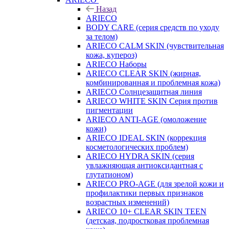
Назад
ARIECO
BODY CARE (серия средств по уходу
за телом)
ARIECO CALM SKIN (чувствительная
кожа, купероз)
ARIECO Наборы
ARIECO CLEAR SKIN (жирная,
комбинированная и проблемная кожа)
ARIECO Солнцезащитная линия
ARIECO WHITE SKIN Серия против
пигментации
ARIECO ANTI-AGE (омоложение
кожи)
ARIECO IDEAL SKIN (коррекция
косметологических проблем)
ARIECO HYDRA SKIN (серия
увлажняющая антиоксидантная с
глутатионом)
ARIECO PRO-AGE (для зрелой кожи и
профилактики первых признаков
возрастных изменений)
ARIECO 10+ CLEAR SKIN TEEN
(детская, подростковая проблемная