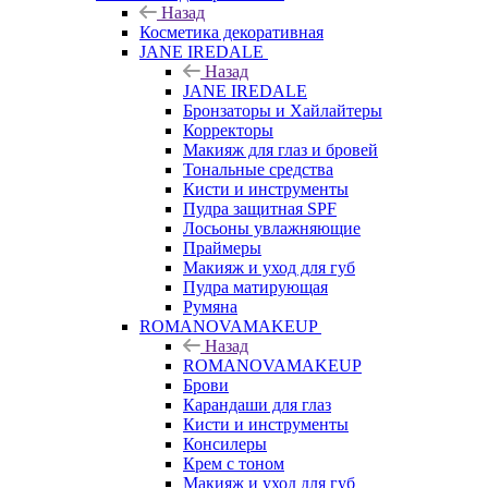
Назад
Косметика декоративная
JANE IREDALE
Назад
JANE IREDALE
Бронзаторы и Хайлайтеры
Корректоры
Макияж для глаз и бровей
Тональные средства
Кисти и инструменты
Пудра защитная SPF
Лосьоны увлажняющие
Праймеры
Макияж и уход для губ
Пудра матирующая
Румяна
ROMANOVAMAKEUP
Назад
ROMANOVAMAKEUP
Брови
Карандаши для глаз
Кисти и инструменты
Консилеры
Крем с тоном
Макияж и уход для губ