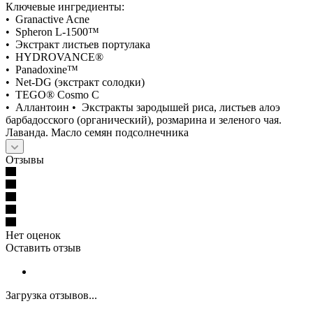
Ключевые ингредиенты:
• Granactive Acne
• Spheron L-1500™
• Экстракт листьев портулака
• HYDROVANCE®
• Panadoxine™
• Net-DG (экстракт солодки)
• TEGO® Cosmo C
• Аллантоин • Экстракты зародышей риса, листьев алоэ
барбадосского (органический), розмарина и зеленого чая.
Лаванда. Масло семян подсолнечника
Отзывы
Нет оценок
Оставить отзыв
Загрузка отзывов...