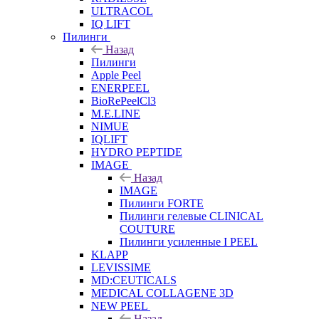
ULTRACOL
IQ LIFT
Пилинги
Назад
Пилинги
Apple Peel
ENERPEEL
BioRePeelCl3
M.E.LINE
NIMUE
IQLIFT
HYDRO PEPTIDE
IMAGE
Назад
IMAGE
Пилинги FORTE
Пилинги гелевые CLINICAL
COUTURE
Пилинги усиленные I PEEL
KLAPP
LEVISSIME
MD:CEUTICALS
MEDICAL COLLAGENE 3D
NEW PEEL
Назад