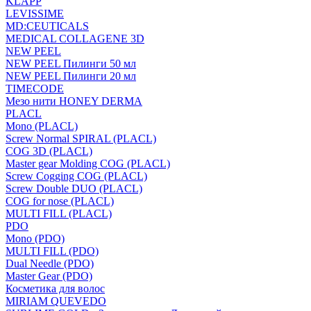
KLAPP
LEVISSIME
MD:CEUTICALS
MEDICAL COLLAGENE 3D
NEW PEEL
NEW PEEL Пилинги 50 мл
NEW PEEL Пилинги 20 мл
TIMECODE
Мезо нити HONEY DERMA
PLACL
Mono (PLACL)
Screw Normal SPIRAL (PLACL)
COG 3D (PLACL)
Master gear Molding COG (PLACL)
Screw Cogging COG (PLACL)
Screw Double DUO (PLACL)
COG for nose (PLACL)
MULTI FILL (PLACL)
PDO
Mono (PDO)
MULTI FILL (PDO)
Dual Needle (PDO)
Master Gear (PDO)
Косметика для волос
MIRIAM QUEVEDO