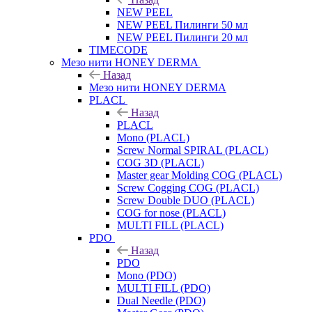
NEW PEEL
NEW PEEL Пилинги 50 мл
NEW PEEL Пилинги 20 мл
TIMECODE
Мезо нити HONEY DERMA
Назад
Мезо нити HONEY DERMA
PLACL
Назад
PLACL
Mono (PLACL)
Screw Normal SPIRAL (PLACL)
COG 3D (PLACL)
Master gear Molding COG (PLACL)
Screw Cogging COG (PLACL)
Screw Double DUO (PLACL)
COG for nose (PLACL)
MULTI FILL (PLACL)
PDO
Назад
PDO
Mono (PDO)
MULTI FILL (PDO)
Dual Needle (PDO)