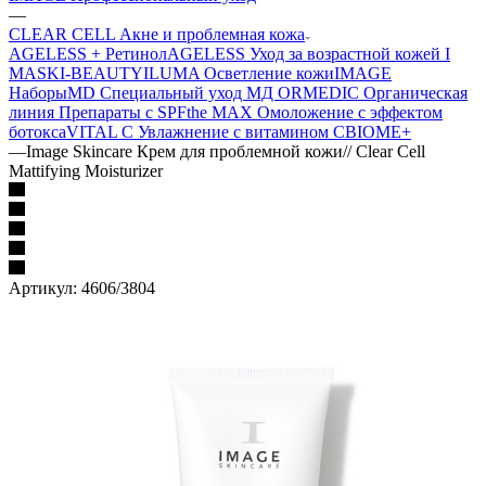
—
CLEAR CELL Акне и проблемная кожа
AGELESS + Ретинол
AGELESS Уход за возрастной кожей
I
MASK
I-BEAUTY
ILUMA Осветление кожи
IMAGE
Наборы
MD Специальный уход МД
ORMEDIC Органическая
линия
Препараты с SPF
the MAX Омоложение с эффектом
ботокса
VITAL C Увлажнение с витамином С
BIOME+
—
Image Skincare Крем для проблемной кожи// Clear Cell
Mattifying Moisturizer
Артикул:
4606/3804