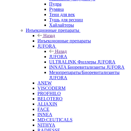
Пудра
Румяна
Тени для век
Тушь для ресниц
Хайлайтеры
Инъекционные препараты
Назад
Инъекционные препараты
JUFORA
Назад
JUFORA
ULTRALINK Филлеры JUFORA
INNATA Биоревитализанты JUFORA
Мезопрепараты/Биоревитализанты
JUFORA
ANEW
VISCODERM
PROFHILO
BELOTERO
ALIAXIN
FACE
INNEA
MD:CEUTICALS
NITHYA
RADIESSE