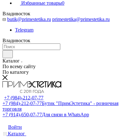
Избранные товары
0
Владивосток
butik@primestetika.ru
primestetika@primestetika.ru
Telegram
Владивосток
Каталог
По всему сайту
По каталогу
+7 (984)-212-07-77
+7 (984)-212-07-77
Бутик "ПримЭстетика" - розничная
торговля
+7 (914)-650-07-77
Для связи в WhatsApp
Войти
Каталог