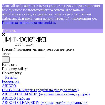
Данный веб-сайт использует cookies в целях предоставления
вам лучшего пользовательского опыта. Продолжая
использовать сайт, вы даете согласие на работу с этими
файлами. Для получения дополнительной информации см.
Политика использования cookies.
Принять
Готовый интернет-магазин товаров для дома
Каталог
По всему сайту
По каталогу
Каталог
Косметика
ARIECO
BODY CARE (серия средств по уходу за телом)
ARIECO CALM SKIN (чувствительная кожа, купероз)
ARIECO Наборы
ARIECO CLEAR SKIN (жирная, комбинированная и