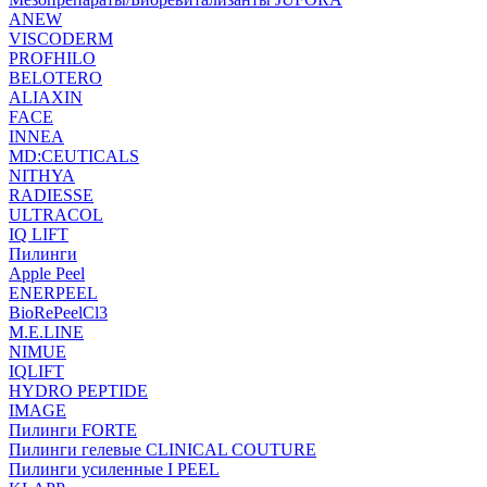
ANEW
VISCODERM
PROFHILO
BELOTERO
ALIAXIN
FACE
INNEA
MD:CEUTICALS
NITHYA
RADIESSE
ULTRACOL
IQ LIFT
Пилинги
Apple Peel
ENERPEEL
BioRePeelCl3
M.E.LINE
NIMUE
IQLIFT
HYDRO PEPTIDE
IMAGE
Пилинги FORTE
Пилинги гелевые CLINICAL COUTURE
Пилинги усиленные I PEEL