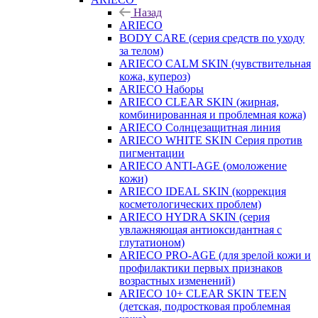
Назад
ARIECO
BODY CARE (серия средств по уходу
за телом)
ARIECO CALM SKIN (чувствительная
кожа, купероз)
ARIECO Наборы
ARIECO CLEAR SKIN (жирная,
комбинированная и проблемная кожа)
ARIECO Солнцезащитная линия
ARIECO WHITE SKIN Серия против
пигментации
ARIECO ANTI-AGE (омоложение
кожи)
ARIECO IDEAL SKIN (коррекция
косметологических проблем)
ARIECO HYDRA SKIN (серия
увлажняющая антиоксидантная с
глутатионом)
ARIECO PRO-AGE (для зрелой кожи и
профилактики первых признаков
возрастных изменений)
ARIECO 10+ CLEAR SKIN TEEN
(детская, подростковая проблемная