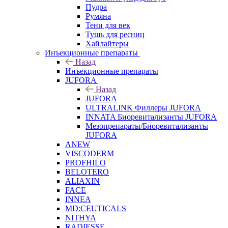
Пудра
Румяна
Тени для век
Тушь для ресниц
Хайлайтеры
Инъекционные препараты
Назад
Инъекционные препараты
JUFORA
Назад
JUFORA
ULTRALINK Филлеры JUFORA
INNATA Биоревитализанты JUFORA
Мезопрепараты/Биоревитализанты
JUFORA
ANEW
VISCODERM
PROFHILO
BELOTERO
ALIAXIN
FACE
INNEA
MD:CEUTICALS
NITHYA
RADIESSE