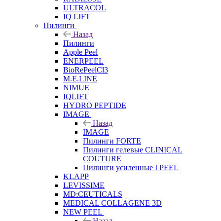
ULTRACOL
IQ LIFT
Пилинги
Назад
Пилинги
Apple Peel
ENERPEEL
BioRePeelCl3
M.E.LINE
NIMUE
IQLIFT
HYDRO PEPTIDE
IMAGE
Назад
IMAGE
Пилинги FORTE
Пилинги гелевые CLINICAL
COUTURE
Пилинги усиленные I PEEL
KLAPP
LEVISSIME
MD:CEUTICALS
MEDICAL COLLAGENE 3D
NEW PEEL
Назад