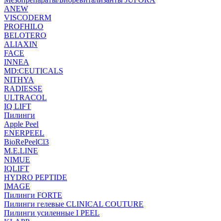
ANEW
VISCODERM
PROFHILO
BELOTERO
ALIAXIN
FACE
INNEA
MD:CEUTICALS
NITHYA
RADIESSE
ULTRACOL
IQ LIFT
Пилинги
Apple Peel
ENERPEEL
BioRePeelCl3
M.E.LINE
NIMUE
IQLIFT
HYDRO PEPTIDE
IMAGE
Пилинги FORTE
Пилинги гелевые CLINICAL COUTURE
Пилинги усиленные I PEEL