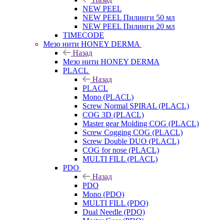
NEW PEEL
NEW PEEL Пилинги 50 мл
NEW PEEL Пилинги 20 мл
TIMECODE
Мезо нити HONEY DERMA
Назад
Мезо нити HONEY DERMA
PLACL
Назад
PLACL
Mono (PLACL)
Screw Normal SPIRAL (PLACL)
COG 3D (PLACL)
Master gear Molding COG (PLACL)
Screw Cogging COG (PLACL)
Screw Double DUO (PLACL)
COG for nose (PLACL)
MULTI FILL (PLACL)
PDO
Назад
PDO
Mono (PDO)
MULTI FILL (PDO)
Dual Needle (PDO)