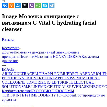
Image Молочко очищающее с
витамином С Vital C hydrating facial
cleanser
Каталог
—
Косметика
Другое
Косметика декоративная
Инъекционные
препараты
Пилинги
Мезо нити HONEY DERMA
Косметика
для волос
—
IMAGE
ARIECO
ULTRACELLTIS
APPLE
NIMUE
DECLARE
DARIQUE
PEPTIDE
INNEA
IUVER
TiZO
KLAPP
LEVISSIME
MEDICAL
COLLAGENE 3D
MORIZO
IQ LIFT
SKINTELLECTUAL
SOLUTIONS
M.E.LINE
MD:CEUTICALS
JUVENA
SKINBODY
C
Карбокситерапия
EXOCOBIO ЭКЗОСОМЫ
TEBISKIN
TETe
TIMECODE
PHYTO-C
Корея
Постпроцедурные
средства
—