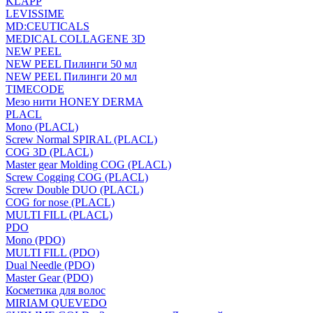
KLAPP
LEVISSIME
MD:CEUTICALS
MEDICAL COLLAGENE 3D
NEW PEEL
NEW PEEL Пилинги 50 мл
NEW PEEL Пилинги 20 мл
TIMECODE
Мезо нити HONEY DERMA
PLACL
Mono (PLACL)
Screw Normal SPIRAL (PLACL)
COG 3D (PLACL)
Master gear Molding COG (PLACL)
Screw Cogging COG (PLACL)
Screw Double DUO (PLACL)
COG for nose (PLACL)
MULTI FILL (PLACL)
PDO
Mono (PDO)
MULTI FILL (PDO)
Dual Needle (PDO)
Master Gear (PDO)
Косметика для волос
MIRIAM QUEVEDO