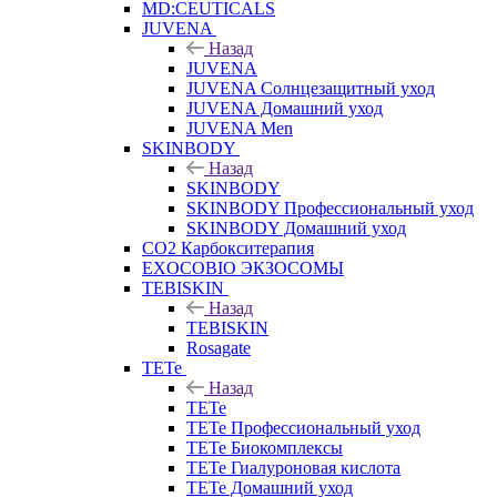
MD:CEUTICALS
JUVENA
Назад
JUVENA
JUVENA Солнцезащитный уход
JUVENA Домашний уход
JUVENA Men
SKINBODY
Назад
SKINBODY
SKINBODY Профессиональный уход
SKINBODY Домашний уход
CO2 Карбокситерапия
EXOCOBIO ЭКЗОСОМЫ
TEBISKIN
Назад
TEBISKIN
Rosagate
TETe
Назад
TETe
TETe Профессиональный уход
TETe Биокомплексы
TETe Гиалуроновая кислота
TETe Домашний уход