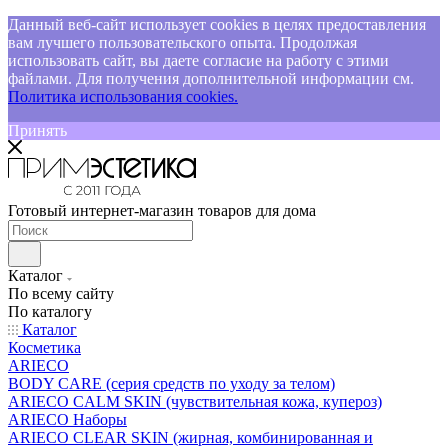
Данный веб-сайт использует cookies в целях предоставления
вам лучшего пользовательского опыта. Продолжая
использовать сайт, вы даете согласие на работу с этими
файлами. Для получения дополнительной информации см.
Политика использования cookies.
Принять
Готовый интернет-магазин товаров для дома
Каталог
По всему сайту
По каталогу
Каталог
Косметика
ARIECO
BODY CARE (серия средств по уходу за телом)
ARIECO CALM SKIN (чувствительная кожа, купероз)
ARIECO Наборы
ARIECO CLEAR SKIN (жирная, комбинированная и