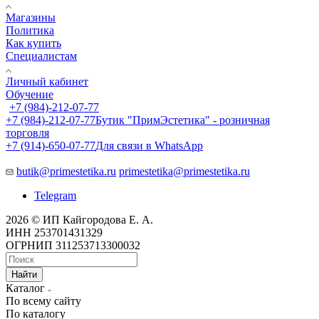
Магазины
Политика
Как купить
Специалистам
Личный кабинет
Обучение
+7 (984)-212-07-77
+7 (984)-212-07-77
Бутик "ПримЭстетика" - розничная
торговля
+7 (914)-650-07-77
Для связи в WhatsApp
butik@primestetika.ru
primestetika@primestetika.ru
Telegram
2026 © ИП Кайгородова Е. А.
ИНН 253701431329
ОГРНИП 311253713300032
Найти
Каталог
По всему сайту
По каталогу