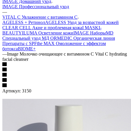
IMAGE Домашний уход
IMAGE Профессиональный уход
—
VITAL C Увлажнение с витамином С
AGELESS + Ретинол
AGELESS Уход за возрастной кожей
CLEAR CELL Акне и проблемная кожа
I MASK
I-
BEAUTY
ILUMA Осветление кожи
IMAGE Наборы
MD
Специальный уход МД
ORMEDIC Органическая линия
Препараты с SPF
the MAX Омоложение с эффектом
ботокса
BIOME+
—
Image Молочко очищающее с витамином С Vital C hydrating
facial cleanser
Артикул:
3150