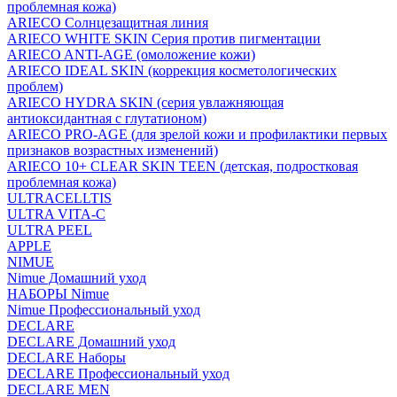
проблемная кожа)
ARIECO Солнцезащитная линия
ARIECO WHITE SKIN Серия против пигментации
ARIECO ANTI-AGE (омоложение кожи)
ARIECO IDEAL SKIN (коррекция косметологических
проблем)
ARIECO HYDRA SKIN (серия увлажняющая
антиоксидантная с глутатионом)
ARIECO PRO-AGE (для зрелой кожи и профилактики первых
признаков возрастных изменений)
ARIECO 10+ CLEAR SKIN TEEN (детская, подростковая
проблемная кожа)
ULTRACELLTIS
ULTRA VITA-C
ULTRA PEEL
APPLE
NIMUE
Nimue Домашний уход
НАБОРЫ Nimue
Nimue Профессиональный уход
DECLARE
DECLARE Домашний уход
DECLARE Наборы
DECLARE Профессиональный уход
DECLARE MEN