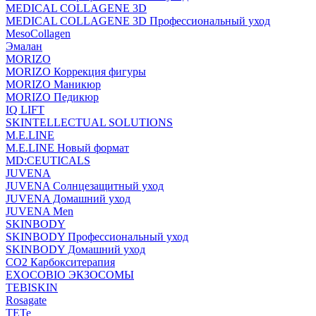
MEDICAL COLLAGENE 3D
MEDICAL COLLAGENE 3D Профессиональный уход
MesoCollagen
Эмалан
MORIZO
MORIZO Коррекция фигуры
MORIZO Маникюр
MORIZO Педикюр
IQ LIFT
SKINTELLECTUAL SOLUTIONS
M.E.LINE
M.E.LINE Новый формат
MD:CEUTICALS
JUVENA
JUVENA Солнцезащитный уход
JUVENA Домашний уход
JUVENA Men
SKINBODY
SKINBODY Профессиональный уход
SKINBODY Домашний уход
CO2 Карбокситерапия
EXOCOBIO ЭКЗОСОМЫ
TEBISKIN
Rosagate
TETe