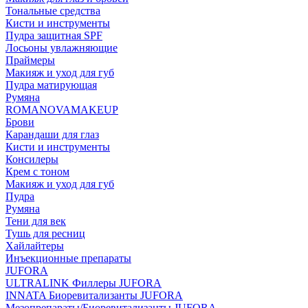
Тональные средства
Кисти и инструменты
Пудра защитная SPF
Лосьоны увлажняющие
Праймеры
Макияж и уход для губ
Пудра матирующая
Румяна
ROMANOVAMAKEUP
Брови
Карандаши для глаз
Кисти и инструменты
Консилеры
Крем с тоном
Макияж и уход для губ
Пудра
Румяна
Тени для век
Тушь для ресниц
Хайлайтеры
Инъекционные препараты
JUFORA
ULTRALINK Филлеры JUFORA
INNATA Биоревитализанты JUFORA
Мезопрепараты/Биоревитализанты JUFORA