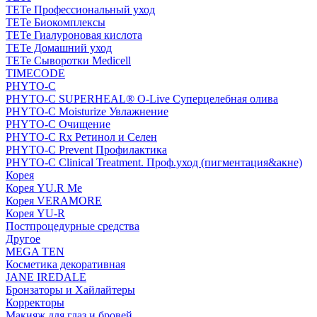
TETe Профессиональный уход
TETe Биокомплексы
TETe Гиалуроновая кислота
TETe Домашний уход
TETe Сыворотки Medicell
TIMECODE
PHYTO-C
PHYTO-C SUPERHEAL® O-Live Суперцелебная олива
PHYTO-C Moisturize Увлажнение
PHYTO-C Очищение
PHYTO-C Rx Ретинол и Селен
PHYTO-C Prevent Профилактика
PHYTO-C Clinical Treatment. Проф.уход (пигментация&акне)
Корея
Корея YU.R Me
Корея VERAMORE
Корея YU-R
Постпроцедурные средства
Другое
MEGA TEN
Косметика декоративная
JANE IREDALE
Бронзаторы и Хайлайтеры
Корректоры
Макияж для глаз и бровей