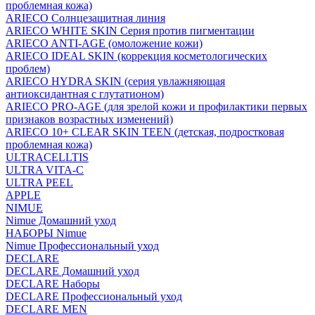
проблемная кожа)
ARIECO Солнцезащитная линия
ARIECO WHITE SKIN Серия против пигментации
ARIECO ANTI-AGE (омоложение кожи)
ARIECO IDEAL SKIN (коррекция косметологических
проблем)
ARIECO HYDRA SKIN (серия увлажняющая
антиоксидантная с глутатионом)
ARIECO PRO-AGE (для зрелой кожи и профилактики первых
признаков возрастных изменений)
ARIECO 10+ CLEAR SKIN TEEN (детская, подростковая
проблемная кожа)
ULTRACELLTIS
ULTRA VITA-C
ULTRA PEEL
APPLE
NIMUE
Nimue Домашний уход
НАБОРЫ Nimue
Nimue Профессиональный уход
DECLARE
DECLARE Домашний уход
DECLARE Наборы
DECLARE Профессиональный уход
DECLARE MEN