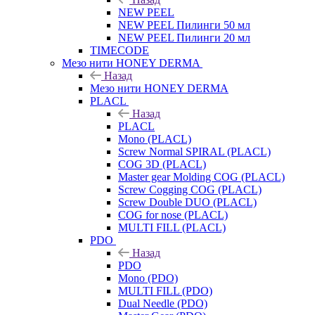
NEW PEEL
NEW PEEL Пилинги 50 мл
NEW PEEL Пилинги 20 мл
TIMECODE
Мезо нити HONEY DERMA
Назад
Мезо нити HONEY DERMA
PLACL
Назад
PLACL
Mono (PLACL)
Screw Normal SPIRAL (PLACL)
COG 3D (PLACL)
Master gear Molding COG (PLACL)
Screw Cogging COG (PLACL)
Screw Double DUO (PLACL)
COG for nose (PLACL)
MULTI FILL (PLACL)
PDO
Назад
PDO
Mono (PDO)
MULTI FILL (PDO)
Dual Needle (PDO)