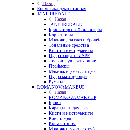
Назад
Косметика декоративная
JANE IREDALE
Назад
JANE IREDALE
Бронзаторы и Хайлайтеры
Корректоры
Макияж для глаз и бровей
Тональные средства
Кисти и инструменты
Пудра защитная SPF
Лосьоны увлажняющие
Праймеры
Макияж и уход для губ
Пудра матирующая
Румяна
ROMANOVAMAKEUP
Назад
ROMANOVAMAKEUP
Брови
Карандаши для глаз
Кисти и инструменты
Консилеры
Крем с тоном
Макияж и уход для губ