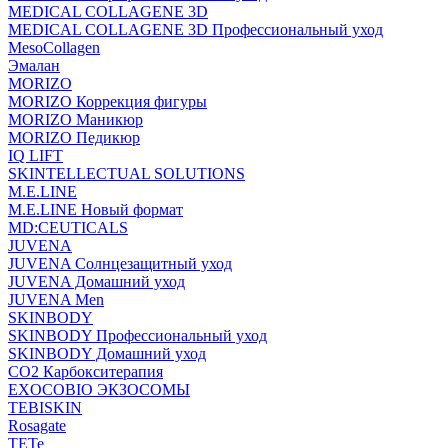
MEDICAL COLLAGENE 3D
MEDICAL COLLAGENE 3D Профессиональный уход
MesoCollagen
Эмалан
MORIZO
MORIZO Коррекция фигуры
MORIZO Маникюр
MORIZO Педикюр
IQ LIFT
SKINTELLECTUAL SOLUTIONS
M.E.LINE
M.E.LINE Новый формат
MD:CEUTICALS
JUVENA
JUVENA Солнцезащитный уход
JUVENA Домашний уход
JUVENA Men
SKINBODY
SKINBODY Профессиональный уход
SKINBODY Домашний уход
CO2 Карбокситерапия
EXOCOBIO ЭКЗОСОМЫ
TEBISKIN
Rosagate
TETe