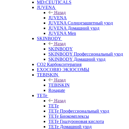
MD:CEUTICALS
JUVENA
Назад
JUVENA
JUVENA Солнцезащитный уход
JUVENA Домашний уход
JUVENA Men
SKINBODY
Назад
SKINBODY
SKINBODY Профессиональный уход
SKINBODY Домашний уход
CO2 Карбокситерапия
EXOCOBIO ЭКЗОСОМЫ
TEBISKIN
Назад
TEBISKIN
Rosagate
TETe
Назад
TETe
TETe Профессиональный уход
TETe Биокомплексы
TETe Гиалуроновая кислота
TETe Домашний уход