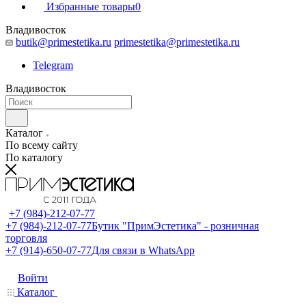
Избранные товары
0
Владивосток
butik@primestetika.ru
primestetika@primestetika.ru
Telegram
Владивосток
Каталог
По всему сайту
По каталогу
+7 (984)-212-07-77
+7 (984)-212-07-77
Бутик "ПримЭстетика" - розничная
торговля
+7 (914)-650-07-77
Для связи в WhatsApp
Войти
Каталог