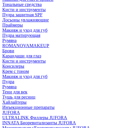
Тональные средства
Кисти и инструменты
Пудра защитная SPF
Лосьоны увлажняющие
Праймеры
Макияж и уход для губ
Пудра матирующая
Румяна
ROMANOVAMAKEUP
Брови
Карандаши для глаз
Кисти и инструменты
Консилеры
Крем с тоном
Макияж и уход для губ
Пудра
Румяна
Тени для век
Тушь для ресниц
Хайлайтеры
Инъекционные препараты
JUFORA
ULTRALINK Филлеры JUFORA
INNATA Биоревитализанты JUFORA
Мезопрепараты/Биоревитализанты JUFORA