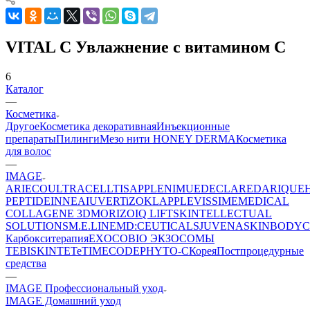
VITAL C Увлажнение с витамином С
6
Каталог
—
Косметика
Другое
Косметика декоративная
Инъекционные
препараты
Пилинги
Мезо нити HONEY DERMA
Косметика
для волос
—
IMAGE
ARIECO
ULTRACELLTIS
APPLE
NIMUE
DECLARE
DARIQUE
PEPTIDE
INNEA
IUVER
TiZO
KLAPP
LEVISSIME
MEDICAL
COLLAGENE 3D
MORIZO
IQ LIFT
SKINTELLECTUAL
SOLUTIONS
M.E.LINE
MD:CEUTICALS
JUVENA
SKINBODY
C
Карбокситерапия
EXOCOBIO ЭКЗОСОМЫ
TEBISKIN
TETe
TIMECODE
PHYTO-C
Корея
Постпроцедурные
средства
—
IMAGE Профессиональный уход
IMAGE Домашний уход