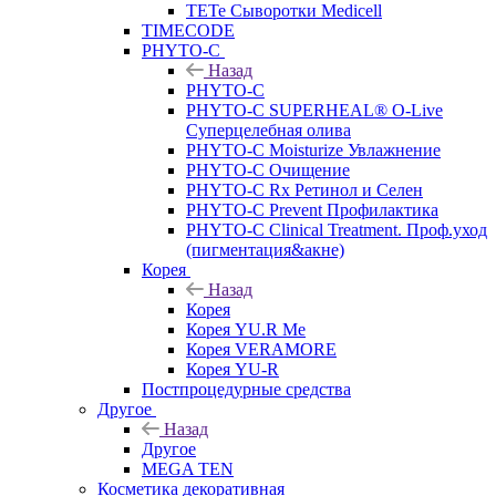
TETe Сыворотки Medicell
TIMECODE
PHYTO-C
Назад
PHYTO-C
PHYTO-C SUPERHEAL® O-Live
Суперцелебная олива
PHYTO-C Moisturize Увлажнение
PHYTO-C Очищение
PHYTO-C Rx Ретинол и Селен
PHYTO-C Prevent Профилактика
PHYTO-C Clinical Treatment. Проф.уход
(пигментация&акне)
Корея
Назад
Корея
Корея YU.R Me
Корея VERAMORE
Корея YU-R
Постпроцедурные средства
Другое
Назад
Другое
MEGA TEN
Косметика декоративная