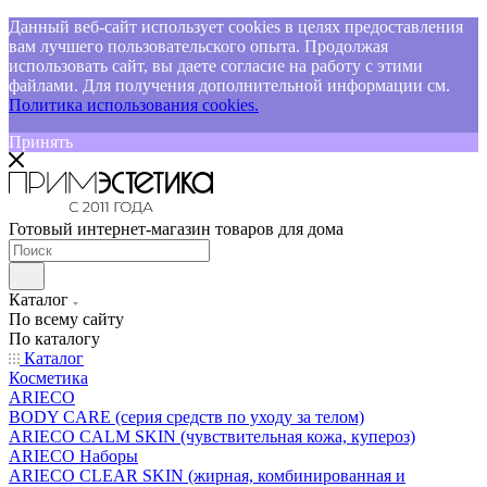
Данный веб-сайт использует cookies в целях предоставления
вам лучшего пользовательского опыта. Продолжая
использовать сайт, вы даете согласие на работу с этими
файлами. Для получения дополнительной информации см.
Политика использования cookies.
Принять
Готовый интернет-магазин товаров для дома
Каталог
По всему сайту
По каталогу
Каталог
Косметика
ARIECO
BODY CARE (серия средств по уходу за телом)
ARIECO CALM SKIN (чувствительная кожа, купероз)
ARIECO Наборы
ARIECO CLEAR SKIN (жирная, комбинированная и