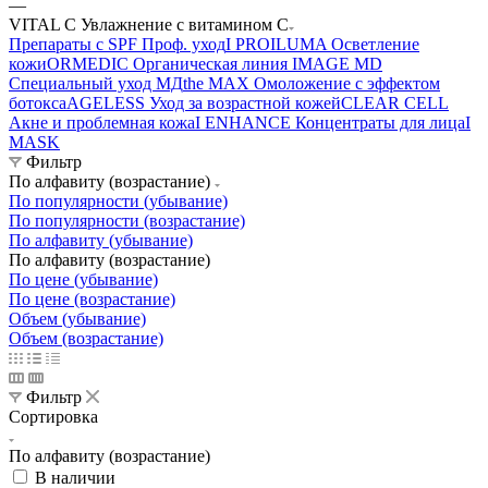
—
VITAL C Увлажнение с витамином С
Препараты с SPF Проф. уход
I PRO
ILUMA Осветление
кожи
ORMEDIC Органическая линия
IMAGE MD
Специальный уход МД
the MAX Омоложение с эффектом
ботокса
AGELESS Уход за возрастной кожей
CLEAR CELL
Акне и проблемная кожа
I ENHANCE Концентраты для лица
I
MASK
Фильтр
По алфавиту (возрастание)
По популярности (убывание)
По популярности (возрастание)
По алфавиту (убывание)
По алфавиту (возрастание)
По цене (убывание)
По цене (возрастание)
Объем (убывание)
Объем (возрастание)
Фильтр
Сортировка
По алфавиту (возрастание)
В наличии