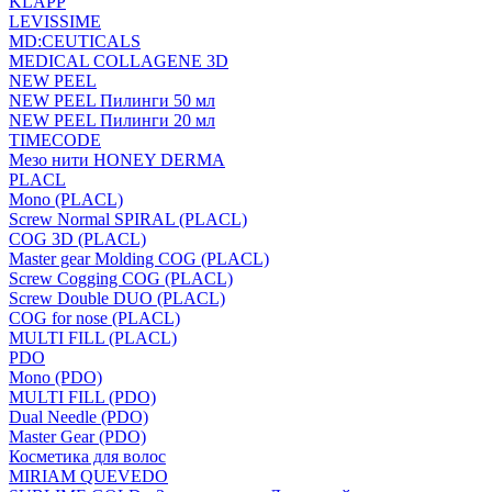
KLAPP
LEVISSIME
MD:CEUTICALS
MEDICAL COLLAGENE 3D
NEW PEEL
NEW PEEL Пилинги 50 мл
NEW PEEL Пилинги 20 мл
TIMECODE
Мезо нити HONEY DERMA
PLACL
Mono (PLACL)
Screw Normal SPIRAL (PLACL)
COG 3D (PLACL)
Master gear Molding COG (PLACL)
Screw Cogging COG (PLACL)
Screw Double DUO (PLACL)
COG for nose (PLACL)
MULTI FILL (PLACL)
PDO
Mono (PDO)
MULTI FILL (PDO)
Dual Needle (PDO)
Master Gear (PDO)
Косметика для волос
MIRIAM QUEVEDO