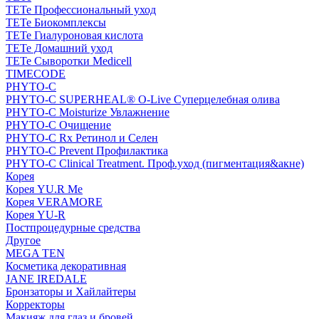
TETe Профессиональный уход
TETe Биокомплексы
TETe Гиалуроновая кислота
TETe Домашний уход
TETe Сыворотки Medicell
TIMECODE
PHYTO-C
PHYTO-C SUPERHEAL® O-Live Суперцелебная олива
PHYTO-C Moisturize Увлажнение
PHYTO-C Очищение
PHYTO-C Rx Ретинол и Селен
PHYTO-C Prevent Профилактика
PHYTO-C Clinical Treatment. Проф.уход (пигментация&акне)
Корея
Корея YU.R Me
Корея VERAMORE
Корея YU-R
Постпроцедурные средства
Другое
MEGA TEN
Косметика декоративная
JANE IREDALE
Бронзаторы и Хайлайтеры
Корректоры
Макияж для глаз и бровей