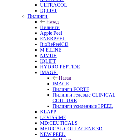
ULTRACOL
IQ LIFT
Пилинги
Назад
Пилинги
Apple Peel
ENERPEEL
BioRePeelCl3
M.E.LINE
NIMUE
IQLIFT
HYDRO PEPTIDE
IMAGE
Назад
IMAGE
Пилинги FORTE
Пилинги гелевые CLINICAL
COUTURE
Пилинги усиленные I PEEL
KLAPP
LEVISSIME
MD:CEUTICALS
MEDICAL COLLAGENE 3D
NEW PEEL
Назад