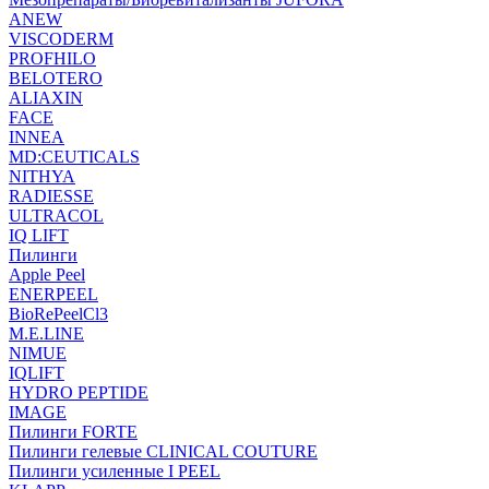
ANEW
VISCODERM
PROFHILO
BELOTERO
ALIAXIN
FACE
INNEA
MD:CEUTICALS
NITHYA
RADIESSE
ULTRACOL
IQ LIFT
Пилинги
Apple Peel
ENERPEEL
BioRePeelCl3
M.E.LINE
NIMUE
IQLIFT
HYDRO PEPTIDE
IMAGE
Пилинги FORTE
Пилинги гелевые CLINICAL COUTURE
Пилинги усиленные I PEEL