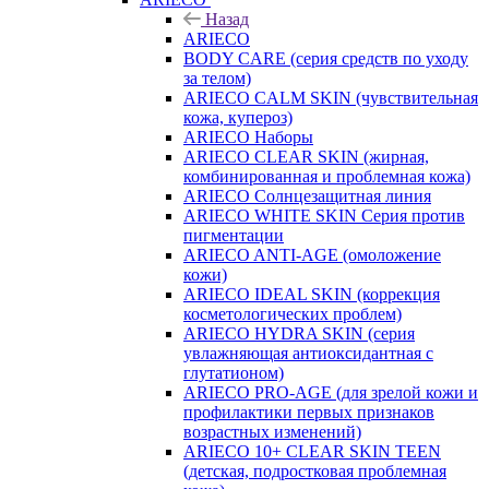
Назад
ARIECO
BODY CARE (серия средств по уходу
за телом)
ARIECO CALM SKIN (чувствительная
кожа, купероз)
ARIECO Наборы
ARIECO CLEAR SKIN (жирная,
комбинированная и проблемная кожа)
ARIECO Солнцезащитная линия
ARIECO WHITE SKIN Серия против
пигментации
ARIECO ANTI-AGE (омоложение
кожи)
ARIECO IDEAL SKIN (коррекция
косметологических проблем)
ARIECO HYDRA SKIN (серия
увлажняющая антиоксидантная с
глутатионом)
ARIECO PRO-AGE (для зрелой кожи и
профилактики первых признаков
возрастных изменений)
ARIECO 10+ CLEAR SKIN TEEN
(детская, подростковая проблемная