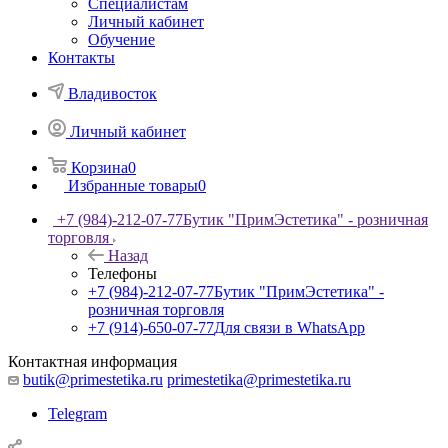
Специалистам
Личный кабинет
Обучение
Контакты
Владивосток
Личный кабинет
Корзина
0
Избранные товары
0
+7 (984)-212-07-77
Бутик "ПримЭстетика" - розничная
торговля
Назад
Телефоны
+7 (984)-212-07-77
Бутик "ПримЭстетика" -
розничная торговля
+7 (914)-650-07-77
Для связи в WhatsApp
Контактная информация
butik@primestetika.ru
primestetika@primestetika.ru
Telegram