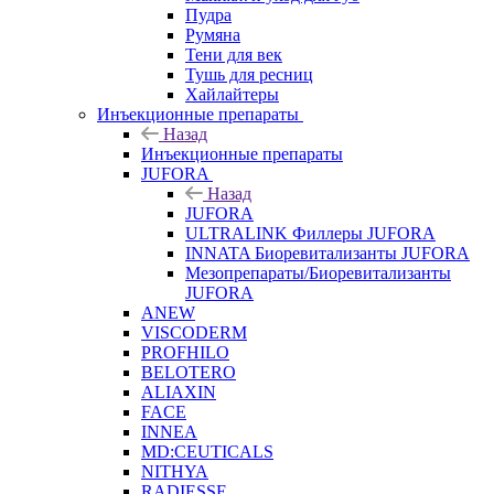
Пудра
Румяна
Тени для век
Тушь для ресниц
Хайлайтеры
Инъекционные препараты
Назад
Инъекционные препараты
JUFORA
Назад
JUFORA
ULTRALINK Филлеры JUFORA
INNATA Биоревитализанты JUFORA
Мезопрепараты/Биоревитализанты
JUFORA
ANEW
VISCODERM
PROFHILO
BELOTERO
ALIAXIN
FACE
INNEA
MD:CEUTICALS
NITHYA
RADIESSE