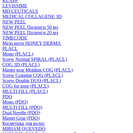
KLAPP
LEVISSIME
MD:CEUTICALS
MEDICAL COLLAGENE 3D
NEW PEEL
NEW PEEL Пилинги 50 мл
NEW PEEL Пилинги 20 мл
TIMECODE
Мезо нити HONEY DERMA
PLACL
Mono (PLACL)
Screw Normal SPIRAL (PLACL)
COG 3D (PLACL)
Master gear Molding COG (PLACL)
Screw Cogging COG (PLACL)
Screw Double DUO (PLACL)
COG for nose (PLACL)
MULTI FILL (PLACL)
PDO
Mono (PDO)
MULTI FILL (PDO)
Dual Needle (PDO)
Master Gear (PDO)
Косметика для волос
MIRIAM QUEVEDO