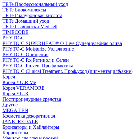
TETe Профессиональный уход
TETe Биокомплексы
TETe Гиалуроновая кислота
TETe Домашний уход
TETe Сыворотки Medicell
TIMECODE
PHYTO-C
PHYTO-C SUPERHEAL® O-Live Суперцелебная олива
PHYTO-C Moisturize Увлажнение
PHYTO-C Очищение
PHYTO-C Rx Ретинол и Селен
PHYTO-C Prevent Профилактика
PHYTO-C Clinical Treatment. Проф.уход (пигментация&акне)
Корея
Корея YU.R Me
Корея VERAMORE
Корея YU-R
Постпроцедурные средства
Другое
MEGA TEN
Косметика декоративная
JANE IREDALE
Бронзаторы и Хайлайтеры
Корректоры
Макияж для глаз и бровей