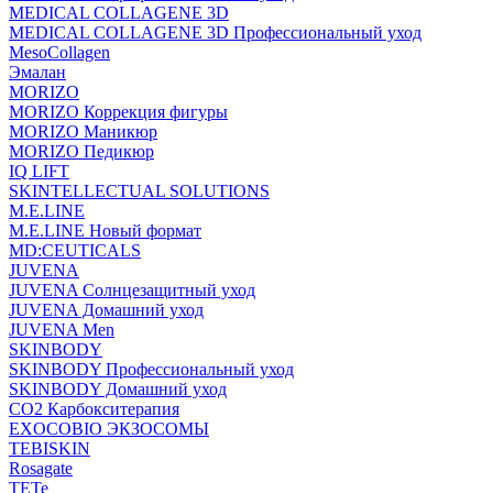
MEDICAL COLLAGENE 3D
MEDICAL COLLAGENE 3D Профессиональный уход
MesoCollagen
Эмалан
MORIZO
MORIZO Коррекция фигуры
MORIZO Маникюр
MORIZO Педикюр
IQ LIFT
SKINTELLECTUAL SOLUTIONS
M.E.LINE
M.E.LINE Новый формат
MD:CEUTICALS
JUVENA
JUVENA Солнцезащитный уход
JUVENA Домашний уход
JUVENA Men
SKINBODY
SKINBODY Профессиональный уход
SKINBODY Домашний уход
CO2 Карбокситерапия
EXOCOBIO ЭКЗОСОМЫ
TEBISKIN
Rosagate
TETe