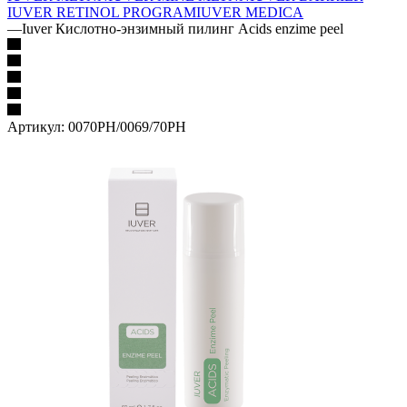
IUVER RETINOL PROGRAM
IUVER MEDICA
—
Iuver Кислотно-энзимный пилинг Acids enzime peel
Артикул:
0070PH/0069/70PH