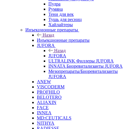
Пудра
Румяна
Тени для век
Тушь для ресниц
Хайлайтеры
Инъекционные препараты
Назад
Инъекционные препараты
JUFORA
Назад
JUFORA
ULTRALINK Филлеры JUFORA
INNATA Биоревитализанты JUFORA
Мезопрепараты/Биоревитализанты
JUFORA
ANEW
VISCODERM
PROFHILO
BELOTERO
ALIAXIN
FACE
INNEA
MD:CEUTICALS
NITHYA
RADIESSE