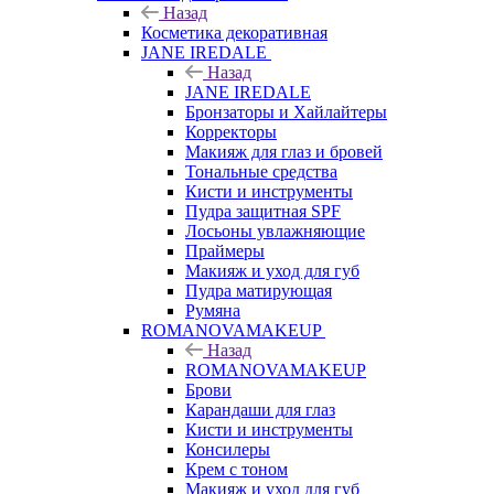
Назад
Косметика декоративная
JANE IREDALE
Назад
JANE IREDALE
Бронзаторы и Хайлайтеры
Корректоры
Макияж для глаз и бровей
Тональные средства
Кисти и инструменты
Пудра защитная SPF
Лосьоны увлажняющие
Праймеры
Макияж и уход для губ
Пудра матирующая
Румяна
ROMANOVAMAKEUP
Назад
ROMANOVAMAKEUP
Брови
Карандаши для глаз
Кисти и инструменты
Консилеры
Крем с тоном
Макияж и уход для губ