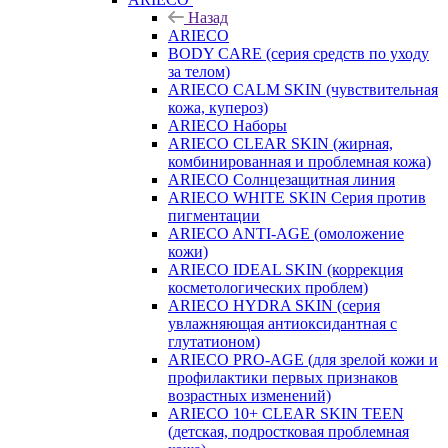
Назад
ARIECO
BODY CARE (серия средств по уходу
за телом)
ARIECO CALM SKIN (чувствительная
кожа, купероз)
ARIECO Наборы
ARIECO CLEAR SKIN (жирная,
комбинированная и проблемная кожа)
ARIECO Солнцезащитная линия
ARIECO WHITE SKIN Серия против
пигментации
ARIECO ANTI-AGE (омоложение
кожи)
ARIECO IDEAL SKIN (коррекция
косметологических проблем)
ARIECO HYDRA SKIN (серия
увлажняющая антиоксидантная с
глутатионом)
ARIECO PRO-AGE (для зрелой кожи и
профилактики первых признаков
возрастных изменений)
ARIECO 10+ CLEAR SKIN TEEN
(детская, подростковая проблемная