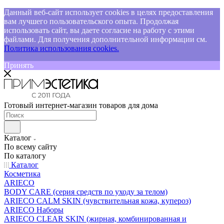
Данный веб-сайт использует cookies в целях предоставления
вам лучшего пользовательского опыта. Продолжая
использовать сайт, вы даете согласие на работу с этими
файлами. Для получения дополнительной информации см.
Политика использования cookies.
Принять
Готовый интернет-магазин товаров для дома
Каталог
По всему сайту
По каталогу
Каталог
Косметика
ARIECO
BODY CARE (серия средств по уходу за телом)
ARIECO CALM SKIN (чувствительная кожа, купероз)
ARIECO Наборы
ARIECO CLEAR SKIN (жирная, комбинированная и