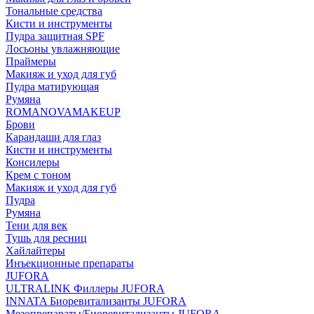
Тональные средства
Кисти и инструменты
Пудра защитная SPF
Лосьоны увлажняющие
Праймеры
Макияж и уход для губ
Пудра матирующая
Румяна
ROMANOVAMAKEUP
Брови
Карандаши для глаз
Кисти и инструменты
Консилеры
Крем с тоном
Макияж и уход для губ
Пудра
Румяна
Тени для век
Тушь для ресниц
Хайлайтеры
Инъекционные препараты
JUFORA
ULTRALINK Филлеры JUFORA
INNATA Биоревитализанты JUFORA
Мезопрепараты/Биоревитализанты JUFORA