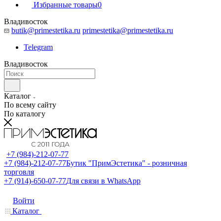
Избранные товары
0
Владивосток
butik@primestetika.ru
primestetika@primestetika.ru
Telegram
Владивосток
Каталог
По всему сайту
По каталогу
+7 (984)-212-07-77
+7 (984)-212-07-77
Бутик "ПримЭстетика" - розничная
торговля
+7 (914)-650-07-77
Для связи в WhatsApp
Войти
Каталог