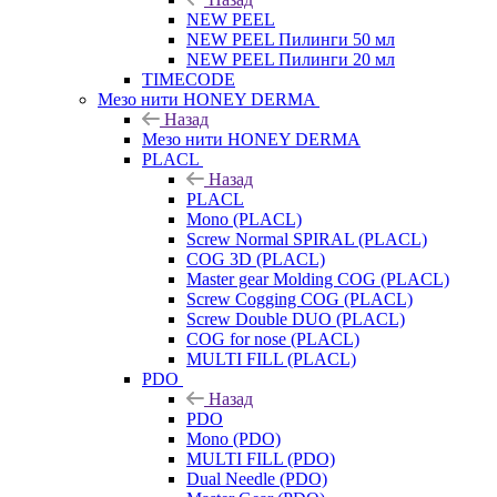
NEW PEEL
NEW PEEL Пилинги 50 мл
NEW PEEL Пилинги 20 мл
TIMECODE
Мезо нити HONEY DERMA
Назад
Мезо нити HONEY DERMA
PLACL
Назад
PLACL
Mono (PLACL)
Screw Normal SPIRAL (PLACL)
COG 3D (PLACL)
Master gear Molding COG (PLACL)
Screw Cogging COG (PLACL)
Screw Double DUO (PLACL)
COG for nose (PLACL)
MULTI FILL (PLACL)
PDO
Назад
PDO
Mono (PDO)
MULTI FILL (PDO)
Dual Needle (PDO)