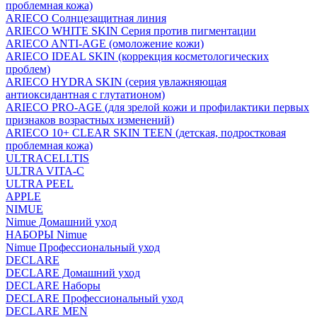
проблемная кожа)
ARIECO Солнцезащитная линия
ARIECO WHITE SKIN Серия против пигментации
ARIECO ANTI-AGE (омоложение кожи)
ARIECO IDEAL SKIN (коррекция косметологических
проблем)
ARIECO HYDRA SKIN (серия увлажняющая
антиоксидантная с глутатионом)
ARIECO PRO-AGE (для зрелой кожи и профилактики первых
признаков возрастных изменений)
ARIECO 10+ CLEAR SKIN TEEN (детская, подростковая
проблемная кожа)
ULTRACELLTIS
ULTRA VITA-C
ULTRA PEEL
APPLE
NIMUE
Nimue Домашний уход
НАБОРЫ Nimue
Nimue Профессиональный уход
DECLARE
DECLARE Домашний уход
DECLARE Наборы
DECLARE Профессиональный уход
DECLARE MEN