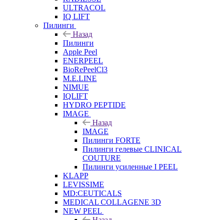
ULTRACOL
IQ LIFT
Пилинги
Назад
Пилинги
Apple Peel
ENERPEEL
BioRePeelCl3
M.E.LINE
NIMUE
IQLIFT
HYDRO PEPTIDE
IMAGE
Назад
IMAGE
Пилинги FORTE
Пилинги гелевые CLINICAL
COUTURE
Пилинги усиленные I PEEL
KLAPP
LEVISSIME
MD:CEUTICALS
MEDICAL COLLAGENE 3D
NEW PEEL
Назад