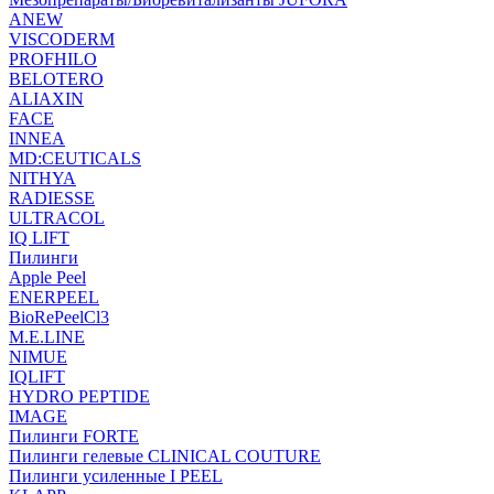
ANEW
VISCODERM
PROFHILO
BELOTERO
ALIAXIN
FACE
INNEA
MD:CEUTICALS
NITHYA
RADIESSE
ULTRACOL
IQ LIFT
Пилинги
Apple Peel
ENERPEEL
BioRePeelCl3
M.E.LINE
NIMUE
IQLIFT
HYDRO PEPTIDE
IMAGE
Пилинги FORTE
Пилинги гелевые CLINICAL COUTURE
Пилинги усиленные I PEEL