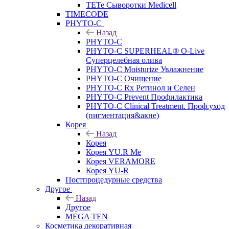
TETe Сыворотки Medicell
TIMECODE
PHYTO-C
Назад
PHYTO-C
PHYTO-C SUPERHEAL® O-Live
Суперцелебная олива
PHYTO-C Moisturize Увлажнение
PHYTO-C Очищение
PHYTO-C Rx Ретинол и Селен
PHYTO-C Prevent Профилактика
PHYTO-C Clinical Treatment. Проф.уход
(пигментация&акне)
Корея
Назад
Корея
Корея YU.R Me
Корея VERAMORE
Корея YU-R
Постпроцедурные средства
Другое
Назад
Другое
MEGA TEN
Косметика декоративная