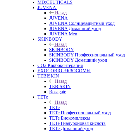
MD:CEUTICALS
JUVENA
Назад
JUVENA
JUVENA Солнцезащитный уход
JUVENA Домашний уход
JUVENA Men
SKINBODY
Назад
SKINBODY
SKINBODY Профессиональный уход
SKINBODY Домашний уход
CO2 Карбокситерапия
EXOCOBIO ЭКЗОСОМЫ
TEBISKIN
Назад
TEBISKIN
Rosagate
TETe
Назад
TETe
TETe Профессиональный уход
TETe Биокомплексы
TETe Гиалуроновая кислота
TETe Домашний уход