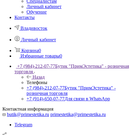
Специалистам
Личный кабинет
Обучение
Контакты
Владивосток
Личный кабинет
Корзина
0
Избранные товары
0
+7 (984)-212-07-77
Бутик "ПримЭстетика" - розничная
торговля
Назад
Телефоны
+7 (984)-212-07-77
Бутик "ПримЭстетика" -
розничная торговля
+7 (914)-650-07-77
Для связи в WhatsApp
Контактная информация
butik@primestetika.ru
primestetika@primestetika.ru
Telegram