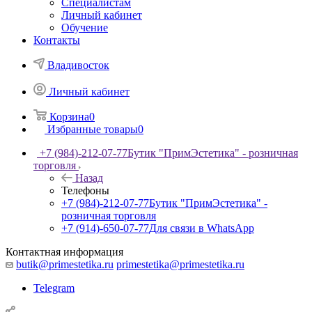
Специалистам
Личный кабинет
Обучение
Контакты
Владивосток
Личный кабинет
Корзина
0
Избранные товары
0
+7 (984)-212-07-77
Бутик "ПримЭстетика" - розничная
торговля
Назад
Телефоны
+7 (984)-212-07-77
Бутик "ПримЭстетика" -
розничная торговля
+7 (914)-650-07-77
Для связи в WhatsApp
Контактная информация
butik@primestetika.ru
primestetika@primestetika.ru
Telegram