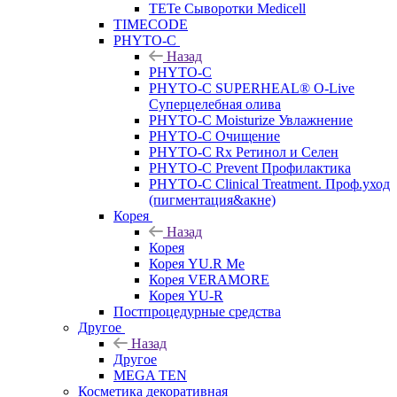
TETe Сыворотки Medicell
TIMECODE
PHYTO-C
Назад
PHYTO-C
PHYTO-C SUPERHEAL® O-Live
Суперцелебная олива
PHYTO-C Moisturize Увлажнение
PHYTO-C Очищение
PHYTO-C Rx Ретинол и Селен
PHYTO-C Prevent Профилактика
PHYTO-C Clinical Treatment. Проф.уход
(пигментация&акне)
Корея
Назад
Корея
Корея YU.R Me
Корея VERAMORE
Корея YU-R
Постпроцедурные средства
Другое
Назад
Другое
MEGA TEN
Косметика декоративная