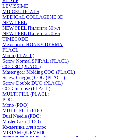
KLAPP
LEVISSIME
MD:CEUTICALS
MEDICAL COLLAGENE 3D
NEW PEEL
NEW PEEL Пилинги 50 мл
NEW PEEL Пилинги 20 мл
TIMECODE
Мезо нити HONEY DERMA
PLACL
Mono (PLACL)
Screw Normal SPIRAL (PLACL)
COG 3D (PLACL)
Master gear Molding COG (PLACL)
Screw Cogging COG (PLACL)
Screw Double DUO (PLACL)
COG for nose (PLACL)
MULTI FILL (PLACL)
PDO
Mono (PDO)
MULTI FILL (PDO)
Dual Needle (PDO)
Master Gear (PDO)
Косметика для волос
MIRIAM QUEVEDO