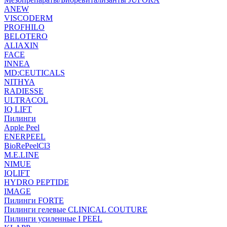
ANEW
VISCODERM
PROFHILO
BELOTERO
ALIAXIN
FACE
INNEA
MD:CEUTICALS
NITHYA
RADIESSE
ULTRACOL
IQ LIFT
Пилинги
Apple Peel
ENERPEEL
BioRePeelCl3
M.E.LINE
NIMUE
IQLIFT
HYDRO PEPTIDE
IMAGE
Пилинги FORTE
Пилинги гелевые CLINICAL COUTURE
Пилинги усиленные I PEEL