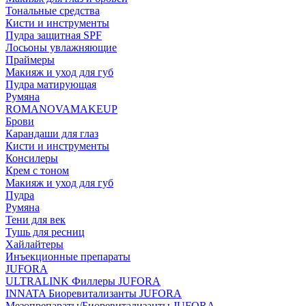
Тональные средства
Кисти и инструменты
Пудра защитная SPF
Лосьоны увлажняющие
Праймеры
Макияж и уход для губ
Пудра матирующая
Румяна
ROMANOVAMAKEUP
Брови
Карандаши для глаз
Кисти и инструменты
Консилеры
Крем с тоном
Макияж и уход для губ
Пудра
Румяна
Тени для век
Тушь для ресниц
Хайлайтеры
Инъекционные препараты
JUFORA
ULTRALINK Филлеры JUFORA
INNATA Биоревитализанты JUFORA
Мезопрепараты/Биоревитализанты JUFORA