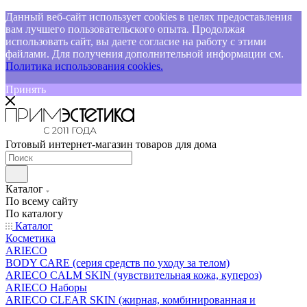
Данный веб-сайт использует cookies в целях предоставления
вам лучшего пользовательского опыта. Продолжая
использовать сайт, вы даете согласие на работу с этими
файлами. Для получения дополнительной информации см.
Политика использования cookies.
Принять
Готовый интернет-магазин товаров для дома
Каталог
По всему сайту
По каталогу
Каталог
Косметика
ARIECO
BODY CARE (серия средств по уходу за телом)
ARIECO CALM SKIN (чувствительная кожа, купероз)
ARIECO Наборы
ARIECO CLEAR SKIN (жирная, комбинированная и