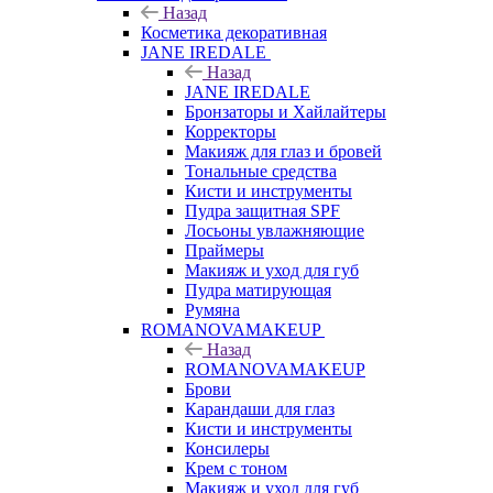
Назад
Косметика декоративная
JANE IREDALE
Назад
JANE IREDALE
Бронзаторы и Хайлайтеры
Корректоры
Макияж для глаз и бровей
Тональные средства
Кисти и инструменты
Пудра защитная SPF
Лосьоны увлажняющие
Праймеры
Макияж и уход для губ
Пудра матирующая
Румяна
ROMANOVAMAKEUP
Назад
ROMANOVAMAKEUP
Брови
Карандаши для глаз
Кисти и инструменты
Консилеры
Крем с тоном
Макияж и уход для губ