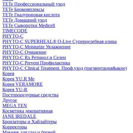
TETe Профессиональный уход
TETe Биокомплексы
TETe Гиалуроновая кислота
TETe Домашний уход
TETe Сыворотки Medicell
TIMECODE
PHYTO-C
PHYTO-C SUPERHEAL® O-Live Суперцелебная олива
PHYTO-C Moisturize Увлажнение
PHYTO-C Очищение
PHYTO-C Rx Ретинол и Селен
PHYTO-C Prevent Профилактика
PHYTO-C Clinical Treatment. Проф.уход (пигментация&акне)
Корея
Корея YU.R Me
Корея VERAMORE
Корея YU-R
Постпроцедурные средства
Другое
MEGA TEN
Косметика декоративная
JANE IREDALE
Бронзаторы и Хайлайтеры
Корректоры
Макияж для глаз и бровей