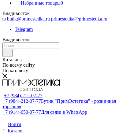
Избранные товары
0
Владивосток
butik@primestetika.ru
primestetika@primestetika.ru
Telegram
Владивосток
Каталог
По всему сайту
По каталогу
+7 (984)-212-07-77
+7 (984)-212-07-77
Бутик "ПримЭстетика" - розничная
торговля
+7 (914)-650-07-77
Для связи в WhatsApp
Войти
Каталог