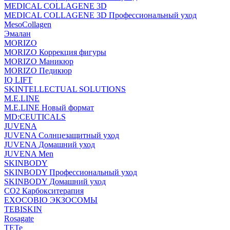
MEDICAL COLLAGENE 3D
MEDICAL COLLAGENE 3D Профессиональный уход
MesoCollagen
Эмалан
MORIZO
MORIZO Коррекция фигуры
MORIZO Маникюр
MORIZO Педикюр
IQ LIFT
SKINTELLECTUAL SOLUTIONS
M.E.LINE
M.E.LINE Новый формат
MD:CEUTICALS
JUVENA
JUVENA Солнцезащитный уход
JUVENA Домашний уход
JUVENA Men
SKINBODY
SKINBODY Профессиональный уход
SKINBODY Домашний уход
CO2 Карбокситерапия
EXOCOBIO ЭКЗОСОМЫ
TEBISKIN
Rosagate
TETe