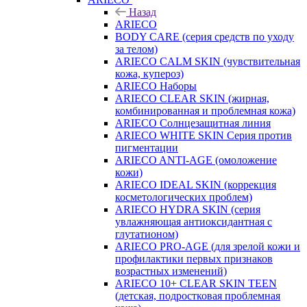
Назад
ARIECO
BODY CARE (серия средств по уходу
за телом)
ARIECO CALM SKIN (чувствительная
кожа, купероз)
ARIECO Наборы
ARIECO CLEAR SKIN (жирная,
комбинированная и проблемная кожа)
ARIECO Солнцезащитная линия
ARIECO WHITE SKIN Серия против
пигментации
ARIECO ANTI-AGE (омоложение
кожи)
ARIECO IDEAL SKIN (коррекция
косметологических проблем)
ARIECO HYDRA SKIN (серия
увлажняющая антиоксидантная с
глутатионом)
ARIECO PRO-AGE (для зрелой кожи и
профилактики первых признаков
возрастных изменений)
ARIECO 10+ CLEAR SKIN TEEN
(детская, подростковая проблемная