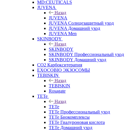
MD:CEUTICALS
JUVENA
Назад
JUVENA
JUVENA Солнцезащитный уход
JUVENA Домашний уход
JUVENA Men
SKINBODY
Назад
SKINBODY
SKINBODY Профессиональный уход
SKINBODY Домашний уход
CO2 Карбокситерапия
EXOCOBIO ЭКЗОСОМЫ
TEBISKIN
Назад
TEBISKIN
Rosagate
TETe
Назад
TETe
TETe Профессиональный уход
TETe Биокомплексы
TETe Гиалуроновая кислота
TETe Домашний уход