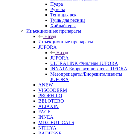
Пудра
Румяна
Тени для век
Тушь для ресниц
Хайлайтеры
Инъекционные препараты
Назад
Инъекционные препараты
JUFORA
Назад
JUFORA
ULTRALINK Филлеры JUFORA
INNATA Биоревитализанты JUFORA
Мезопрепараты/Биоревитализанты
JUFORA
ANEW
VISCODERM
PROFHILO
BELOTERO
ALIAXIN
FACE
INNEA
MD:CEUTICALS
NITHYA
RADIESSE