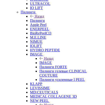
ULTRACOL
IQ LIFT
Пилинги
Назад
Пилинги
Apple Peel
ENERPEEL
BioRePeelCl3
M.E.LINE
NIMUE
IQLIFT
HYDRO PEPTIDE
IMAGE
Назад
IMAGE
Пилинги FORTE
Пилинги гелевые CLINICAL
COUTURE
Пилинги усиленные I PEEL
KLAPP
LEVISSIME
MD:CEUTICALS
MEDICAL COLLAGENE 3D
NEW PEEL
Назад