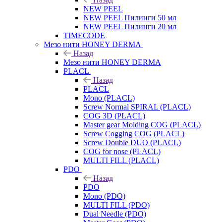
NEW PEEL
NEW PEEL Пилинги 50 мл
NEW PEEL Пилинги 20 мл
TIMECODE
Мезо нити HONEY DERMA
Назад
Мезо нити HONEY DERMA
PLACL
Назад
PLACL
Mono (PLACL)
Screw Normal SPIRAL (PLACL)
COG 3D (PLACL)
Master gear Molding COG (PLACL)
Screw Cogging COG (PLACL)
Screw Double DUO (PLACL)
COG for nose (PLACL)
MULTI FILL (PLACL)
PDO
Назад
PDO
Mono (PDO)
MULTI FILL (PDO)
Dual Needle (PDO)