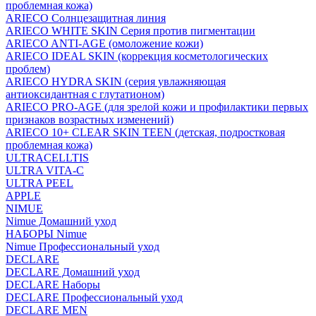
проблемная кожа)
ARIECO Солнцезащитная линия
ARIECO WHITE SKIN Серия против пигментации
ARIECO ANTI-AGE (омоложение кожи)
ARIECO IDEAL SKIN (коррекция косметологических
проблем)
ARIECO HYDRA SKIN (серия увлажняющая
антиоксидантная с глутатионом)
ARIECO PRO-AGE (для зрелой кожи и профилактики первых
признаков возрастных изменений)
ARIECO 10+ CLEAR SKIN TEEN (детская, подростковая
проблемная кожа)
ULTRACELLTIS
ULTRA VITA-C
ULTRA PEEL
APPLE
NIMUE
Nimue Домашний уход
НАБОРЫ Nimue
Nimue Профессиональный уход
DECLARE
DECLARE Домашний уход
DECLARE Наборы
DECLARE Профессиональный уход
DECLARE MEN