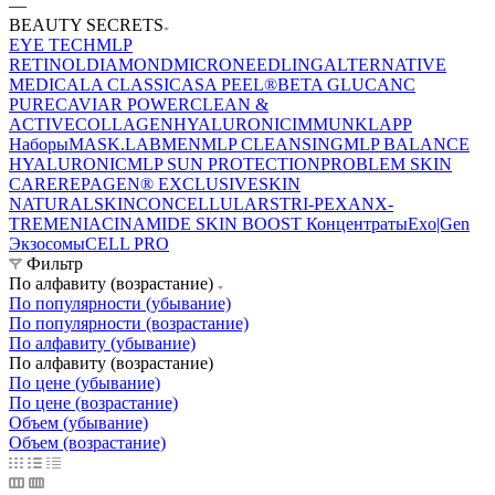
—
BEAUTY SECRETS
EYE TECH
MLP
RETINOL
DIAMOND
MICRONEEDLING
ALTERNATIVE
MEDICAL
A CLASSIC
ASA PEEL®
BETA GLUCAN
C
PURE
CAVIAR POWER
CLEAN &
ACTIVE
COLLAGEN
HYALURONIC
IMMUN
KLAPP
Наборы
MASK.LAB
MEN
MLP CLEANSING
MLP BALANCE
HYALURONIC
MLP SUN PROTECTION
PROBLEM SKIN
CARE
REPAGEN® EXCLUSIVE
SKIN
NATURAL
SKINCONCELLULAR
STRI-PEXAN
X-
TREME
NIACINAMIDE
SKIN BOOST Концентраты
Exo|Gen
Экзосомы
CELL PRO
Фильтр
По алфавиту (возрастание)
По популярности (убывание)
По популярности (возрастание)
По алфавиту (убывание)
По алфавиту (возрастание)
По цене (убывание)
По цене (возрастание)
Объем (убывание)
Объем (возрастание)