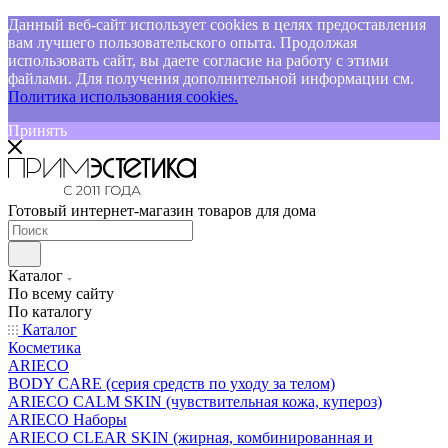
Данный веб-сайт использует cookies в целях предоставления
вам лучшего пользовательского опыта. Продолжая
использовать сайт, вы даете согласие на работу с этими
файлами. Для получения дополнительной информации см.
Политика использования cookies.
Принять
Готовый интернет-магазин товаров для дома
Каталог
По всему сайту
По каталогу
Каталог
Косметика
ARIECO
BODY CARE (серия средств по уходу за телом)
ARIECO CALM SKIN (чувствительная кожа, купероз)
ARIECO Наборы
ARIECO CLEAR SKIN (жирная, комбинированная и