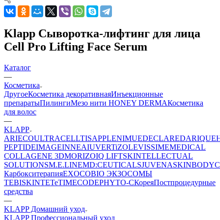
Klapp Сыворотка-лифтинг для лица
Cell Pro Lifting Face Serum
Каталог
—
Косметика
Другое
Косметика декоративная
Инъекционные
препараты
Пилинги
Мезо нити HONEY DERMA
Косметика
для волос
—
KLAPP
ARIECO
ULTRACELLTIS
APPLE
NIMUE
DECLARE
DARIQUE
PEPTIDE
IMAGE
INNEA
IUVER
TiZO
LEVISSIME
MEDICAL
COLLAGENE 3D
MORIZO
IQ LIFT
SKINTELLECTUAL
SOLUTIONS
M.E.LINE
MD:CEUTICALS
JUVENA
SKINBODY
C
Карбокситерапия
EXOCOBIO ЭКЗОСОМЫ
TEBISKIN
TETe
TIMECODE
PHYTO-C
Корея
Постпроцедурные
средства
—
KLAPP Домашний уход
KLAPP Профессиональный уход