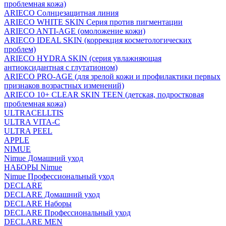
проблемная кожа)
ARIECO Солнцезащитная линия
ARIECO WHITE SKIN Серия против пигментации
ARIECO ANTI-AGE (омоложение кожи)
ARIECO IDEAL SKIN (коррекция косметологических
проблем)
ARIECO HYDRA SKIN (серия увлажняющая
антиоксидантная с глутатионом)
ARIECO PRO-AGE (для зрелой кожи и профилактики первых
признаков возрастных изменений)
ARIECO 10+ CLEAR SKIN TEEN (детская, подростковая
проблемная кожа)
ULTRACELLTIS
ULTRA VITA-C
ULTRA PEEL
APPLE
NIMUE
Nimue Домашний уход
НАБОРЫ Nimue
Nimue Профессиональный уход
DECLARE
DECLARE Домашний уход
DECLARE Наборы
DECLARE Профессиональный уход
DECLARE MEN