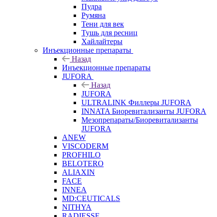
Пудра
Румяна
Тени для век
Тушь для ресниц
Хайлайтеры
Инъекционные препараты
Назад
Инъекционные препараты
JUFORA
Назад
JUFORA
ULTRALINK Филлеры JUFORA
INNATA Биоревитализанты JUFORA
Мезопрепараты/Биоревитализанты
JUFORA
ANEW
VISCODERM
PROFHILO
BELOTERO
ALIAXIN
FACE
INNEA
MD:CEUTICALS
NITHYA
RADIESSE