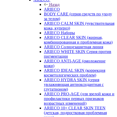
Назад
ARIECO
BODY CARE (серия средств по уходу
за телом)
ARIECO CALM SKIN (чувствительная
кожа, купероз)
ARIECO Наборы
ARIECO CLEAR SKIN (жирная,
комбинированная и проблемная кожа)
ARIECO Солнцезащитная линия
ARIECO WHITE SKIN Серия против
пигментации
ARIECO ANTI-AGE (омоложение
кожи)
ARIECO IDEAL SKIN (коррекция
косметологических проблем)
ARIECO HYDRA SKIN (серия
увлажняющая антиоксидантная с
глутатионом)
ARIECO PRO-AGE (для зрелой кожи и
профилактики первых признаков
возрастных изменений)
ARIECO 10+ CLEAR SKIN TEEN
(детская, подростковая проблемная