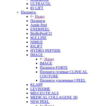
ULTRACOL
IQ LIFT
Пилинги
Назад
Пилинги
Apple Peel
ENERPEEL
BioRePeelCl3
M.E.LINE
NIMUE
IQLIFT
HYDRO PEPTIDE
IMAGE
Назад
IMAGE
Пилинги FORTE
Пилинги гелевые CLINICAL
COUTURE
Пилинги усиленные I PEEL
KLAPP
LEVISSIME
MD:CEUTICALS
MEDICAL COLLAGENE 3D
NEW PEEL
Назад