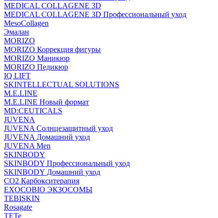
MEDICAL COLLAGENE 3D
MEDICAL COLLAGENE 3D Профессиональный уход
MesoCollagen
Эмалан
MORIZO
MORIZO Коррекция фигуры
MORIZO Маникюр
MORIZO Педикюр
IQ LIFT
SKINTELLECTUAL SOLUTIONS
M.E.LINE
M.E.LINE Новый формат
MD:CEUTICALS
JUVENA
JUVENA Солнцезащитный уход
JUVENA Домашний уход
JUVENA Men
SKINBODY
SKINBODY Профессиональный уход
SKINBODY Домашний уход
CO2 Карбокситерапия
EXOCOBIO ЭКЗОСОМЫ
TEBISKIN
Rosagate
TETe