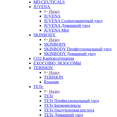
MD:CEUTICALS
JUVENA
Назад
JUVENA
JUVENA Солнцезащитный уход
JUVENA Домашний уход
JUVENA Men
SKINBODY
Назад
SKINBODY
SKINBODY Профессиональный уход
SKINBODY Домашний уход
CO2 Карбокситерапия
EXOCOBIO ЭКЗОСОМЫ
TEBISKIN
Назад
TEBISKIN
Rosagate
TETe
Назад
TETe
TETe Профессиональный уход
TETe Биокомплексы
TETe Гиалуроновая кислота
TETe Домашний уход