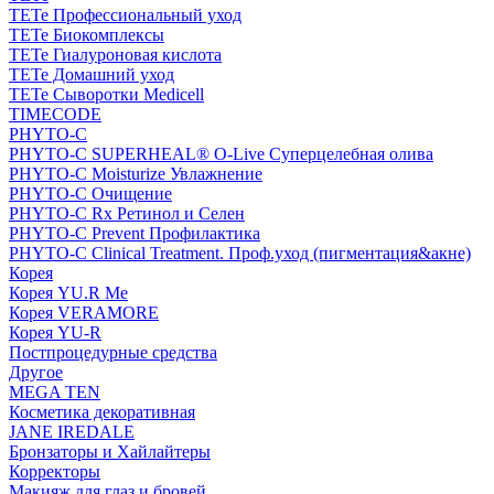
TETe Профессиональный уход
TETe Биокомплексы
TETe Гиалуроновая кислота
TETe Домашний уход
TETe Сыворотки Medicell
TIMECODE
PHYTO-C
PHYTO-C SUPERHEAL® O-Live Суперцелебная олива
PHYTO-C Moisturize Увлажнение
PHYTO-C Очищение
PHYTO-C Rx Ретинол и Селен
PHYTO-C Prevent Профилактика
PHYTO-C Clinical Treatment. Проф.уход (пигментация&акне)
Корея
Корея YU.R Me
Корея VERAMORE
Корея YU-R
Постпроцедурные средства
Другое
MEGA TEN
Косметика декоративная
JANE IREDALE
Бронзаторы и Хайлайтеры
Корректоры
Макияж для глаз и бровей