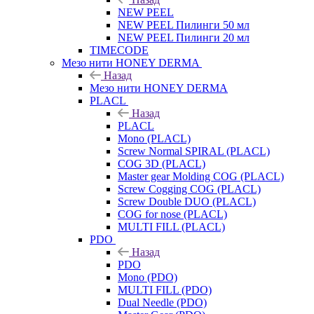
NEW PEEL
NEW PEEL Пилинги 50 мл
NEW PEEL Пилинги 20 мл
TIMECODE
Мезо нити HONEY DERMA
Назад
Мезо нити HONEY DERMA
PLACL
Назад
PLACL
Mono (PLACL)
Screw Normal SPIRAL (PLACL)
COG 3D (PLACL)
Master gear Molding COG (PLACL)
Screw Cogging COG (PLACL)
Screw Double DUO (PLACL)
COG for nose (PLACL)
MULTI FILL (PLACL)
PDO
Назад
PDO
Mono (PDO)
MULTI FILL (PDO)
Dual Needle (PDO)