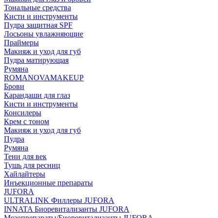
Тональные средства
Кисти и инструменты
Пудра защитная SPF
Лосьоны увлажняющие
Праймеры
Макияж и уход для губ
Пудра матирующая
Румяна
ROMANOVAMAKEUP
Брови
Карандаши для глаз
Кисти и инструменты
Консилеры
Крем с тоном
Макияж и уход для губ
Пудра
Румяна
Тени для век
Тушь для ресниц
Хайлайтеры
Инъекционные препараты
JUFORA
ULTRALINK Филлеры JUFORA
INNATA Биоревитализанты JUFORA
Мезопрепараты/Биоревитализанты JUFORA