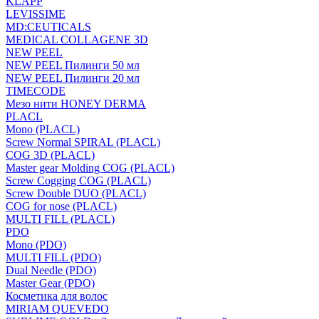
KLAPP
LEVISSIME
MD:CEUTICALS
MEDICAL COLLAGENE 3D
NEW PEEL
NEW PEEL Пилинги 50 мл
NEW PEEL Пилинги 20 мл
TIMECODE
Мезо нити HONEY DERMA
PLACL
Mono (PLACL)
Screw Normal SPIRAL (PLACL)
COG 3D (PLACL)
Master gear Molding COG (PLACL)
Screw Cogging COG (PLACL)
Screw Double DUO (PLACL)
COG for nose (PLACL)
MULTI FILL (PLACL)
PDO
Mono (PDO)
MULTI FILL (PDO)
Dual Needle (PDO)
Master Gear (PDO)
Косметика для волос
MIRIAM QUEVEDO