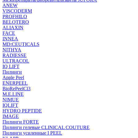
ANEW
VISCODERM
PROFHILO
BELOTERO
ALIAXIN
FACE
INNEA
MD:CEUTICALS
NITHYA
RADIESSE
ULTRACOL
IQ LIFT
Пилинги
Apple Peel
ENERPEEL
BioRePeelCl3
M.E.LINE
NIMUE
IQLIFT
HYDRO PEPTIDE
IMAGE
Пилинги FORTE
Пилинги гелевые CLINICAL COUTURE
Пилинги усиленные I PEEL