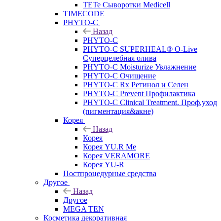
TETe Сыворотки Medicell
TIMECODE
PHYTO-C
Назад
PHYTO-C
PHYTO-C SUPERHEAL® O-Live
Суперцелебная олива
PHYTO-C Moisturize Увлажнение
PHYTO-C Очищение
PHYTO-C Rx Ретинол и Селен
PHYTO-C Prevent Профилактика
PHYTO-C Clinical Treatment. Проф.уход
(пигментация&акне)
Корея
Назад
Корея
Корея YU.R Me
Корея VERAMORE
Корея YU-R
Постпроцедурные средства
Другое
Назад
Другое
MEGA TEN
Косметика декоративная