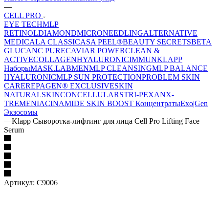
—
CELL PRO
EYE TECH
MLP
RETINOL
DIAMOND
MICRONEEDLING
ALTERNATIVE
MEDICAL
A CLASSIC
ASA PEEL®
BEAUTY SECRETS
BETA
GLUCAN
C PURE
CAVIAR POWER
CLEAN &
ACTIVE
COLLAGEN
HYALURONIC
IMMUN
KLAPP
Наборы
MASK.LAB
MEN
MLP CLEANSING
MLP BALANCE
HYALURONIC
MLP SUN PROTECTION
PROBLEM SKIN
CARE
REPAGEN® EXCLUSIVE
SKIN
NATURAL
SKINCONCELLULAR
STRI-PEXAN
X-
TREME
NIACINAMIDE
SKIN BOOST Концентраты
Exo|Gen
Экзосомы
—
Klapp Сыворотка-лифтинг для лица Cell Pro Lifting Face
Serum
Артикул:
C9006