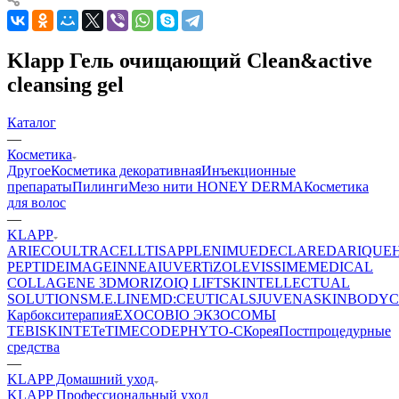
Klapp Гель очищающий Clean&active
cleansing gel
Каталог
—
Косметика
Другое
Косметика декоративная
Инъекционные
препараты
Пилинги
Мезо нити HONEY DERMA
Косметика
для волос
—
KLAPP
ARIECO
ULTRACELLTIS
APPLE
NIMUE
DECLARE
DARIQUE
PEPTIDE
IMAGE
INNEA
IUVER
TiZO
LEVISSIME
MEDICAL
COLLAGENE 3D
MORIZO
IQ LIFT
SKINTELLECTUAL
SOLUTIONS
M.E.LINE
MD:CEUTICALS
JUVENA
SKINBODY
C
Карбокситерапия
EXOCOBIO ЭКЗОСОМЫ
TEBISKIN
TETe
TIMECODE
PHYTO-C
Корея
Постпроцедурные
средства
—
KLAPP Домашний уход
KLAPP Профессиональный уход