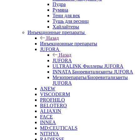
Пудра
Румяна
Тени для век
Тушь для ресниц
Хайлайтеры
Инъекционные препараты
Назад
Инъекционные препараты
JUFORA
Назад
JUFORA
ULTRALINK Филлеры JUFORA
INNATA Биоревитализанты JUFORA
Мезопрепараты/Биоревитализанты
JUFORA
ANEW
VISCODERM
PROFHILO
BELOTERO
ALIAXIN
FACE
INNEA
MD:CEUTICALS
NITHYA
RADIESSE