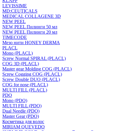
KLAPP
LEVISSIME
MD:CEUTICALS
MEDICAL COLLAGENE 3D
NEW PEEL
NEW PEEL Пилинги 50 мл
NEW PEEL Пилинги 20 мл
TIMECODE
Мезо нити HONEY DERMA
PLACL
Mono (PLACL)
Screw Normal SPIRAL (PLACL)
COG 3D (PLACL)
Master gear Molding COG (PLACL)
Screw Cogging COG (PLACL)
Screw Double DUO (PLACL)
COG for nose (PLACL)
MULTI FILL (PLACL)
PDO
Mono (PDO)
MULTI FILL (PDO)
Dual Needle (PDO)
Master Gear (PDO)
Косметика для волос
MIRIAM QUEVEDO