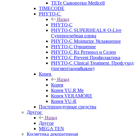
TETe Сыворотки Medicell
TIMECODE
PHYTO-C
Назад
PHYTO-C
PHYTO-C SUPERHEAL® O-Live
Суперцелебная олива
PHYTO-C Moisturize Увлажнение
PHYTO-C Очищение
PHYTO-C Rx Ретинол и Селен
PHYTO-C Prevent Профилактика
PHYTO-C Clinical Treatment. Проф.уход
(пигментация&акне)
Корея
Назад
Корея
Корея YU.R Me
Корея VERAMORE
Корея YU-R
Постпроцедурные средства
Другое
Назад
Другое
MEGA TEN
Косметика декоративная