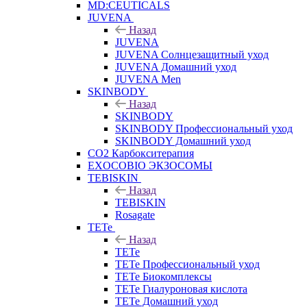
MD:CEUTICALS
JUVENA
Назад
JUVENA
JUVENA Солнцезащитный уход
JUVENA Домашний уход
JUVENA Men
SKINBODY
Назад
SKINBODY
SKINBODY Профессиональный уход
SKINBODY Домашний уход
CO2 Карбокситерапия
EXOCOBIO ЭКЗОСОМЫ
TEBISKIN
Назад
TEBISKIN
Rosagate
TETe
Назад
TETe
TETe Профессиональный уход
TETe Биокомплексы
TETe Гиалуроновая кислота
TETe Домашний уход