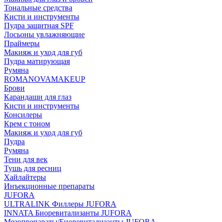
Тональные средства
Кисти и инструменты
Пудра защитная SPF
Лосьоны увлажняющие
Праймеры
Макияж и уход для губ
Пудра матирующая
Румяна
ROMANOVAMAKEUP
Брови
Карандаши для глаз
Кисти и инструменты
Консилеры
Крем с тоном
Макияж и уход для губ
Пудра
Румяна
Тени для век
Тушь для ресниц
Хайлайтеры
Инъекционные препараты
JUFORA
ULTRALINK Филлеры JUFORA
INNATA Биоревитализанты JUFORA
Мезопрепараты/Биоревитализанты JUFORA