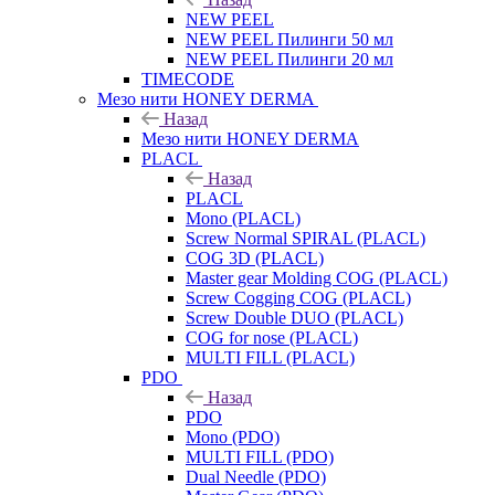
NEW PEEL
NEW PEEL Пилинги 50 мл
NEW PEEL Пилинги 20 мл
TIMECODE
Мезо нити HONEY DERMA
Назад
Мезо нити HONEY DERMA
PLACL
Назад
PLACL
Mono (PLACL)
Screw Normal SPIRAL (PLACL)
COG 3D (PLACL)
Master gear Molding COG (PLACL)
Screw Cogging COG (PLACL)
Screw Double DUO (PLACL)
COG for nose (PLACL)
MULTI FILL (PLACL)
PDO
Назад
PDO
Mono (PDO)
MULTI FILL (PDO)
Dual Needle (PDO)