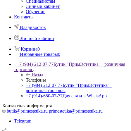
Специалистам
Личный кабинет
Обучение
Контакты
Владивосток
Личный кабинет
Корзина
0
Избранные товары
0
+7 (984)-212-07-77
Бутик "ПримЭстетика" - розничная
торговля
Назад
Телефоны
+7 (984)-212-07-77
Бутик "ПримЭстетика" -
розничная торговля
+7 (914)-650-07-77
Для связи в WhatsApp
Контактная информация
butik@primestetika.ru
primestetika@primestetika.ru
Telegram