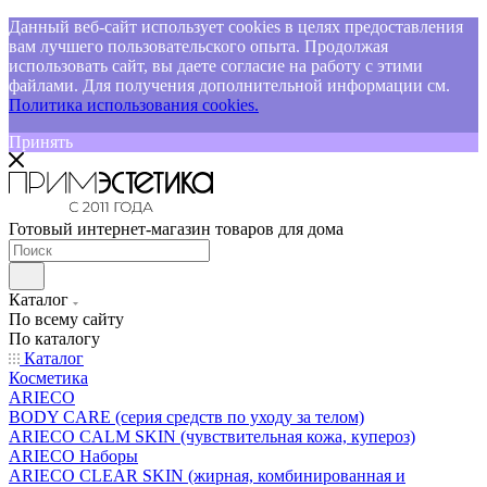
Данный веб-сайт использует cookies в целях предоставления
вам лучшего пользовательского опыта. Продолжая
использовать сайт, вы даете согласие на работу с этими
файлами. Для получения дополнительной информации см.
Политика использования cookies.
Принять
Готовый интернет-магазин товаров для дома
Каталог
По всему сайту
По каталогу
Каталог
Косметика
ARIECO
BODY CARE (серия средств по уходу за телом)
ARIECO CALM SKIN (чувствительная кожа, купероз)
ARIECO Наборы
ARIECO CLEAR SKIN (жирная, комбинированная и