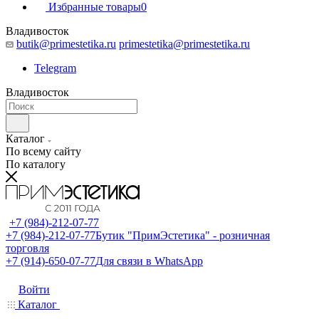
Избранные товары
0
Владивосток
butik@primestetika.ru
primestetika@primestetika.ru
Telegram
Владивосток
Каталог
По всему сайту
По каталогу
+7 (984)-212-07-77
+7 (984)-212-07-77
Бутик "ПримЭстетика" - розничная
торговля
+7 (914)-650-07-77
Для связи в WhatsApp
Войти
Каталог