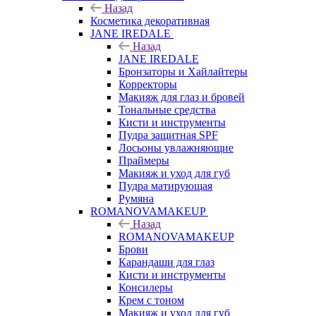
Назад
Косметика декоративная
JANE IREDALE
Назад
JANE IREDALE
Бронзаторы и Хайлайтеры
Корректоры
Макияж для глаз и бровей
Тональные средства
Кисти и инструменты
Пудра защитная SPF
Лосьоны увлажняющие
Праймеры
Макияж и уход для губ
Пудра матирующая
Румяна
ROMANOVAMAKEUP
Назад
ROMANOVAMAKEUP
Брови
Карандаши для глаз
Кисти и инструменты
Консилеры
Крем с тоном
Макияж и уход для губ