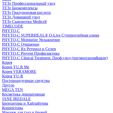
TETe Профессиональный уход
TETe Биокомплексы
TETe Гиалуроновая кислота
TETe Домашний уход
TETe Сыворотки Medicell
TIMECODE
PHYTO-C
PHYTO-C SUPERHEAL® O-Live Суперцелебная олива
PHYTO-C Moisturize Увлажнение
PHYTO-C Очищение
PHYTO-C Rx Ретинол и Селен
PHYTO-C Prevent Профилактика
PHYTO-C Clinical Treatment. Проф.уход (пигментация&акне)
Корея
Корея YU.R Me
Корея VERAMORE
Корея YU-R
Постпроцедурные средства
Другое
MEGA TEN
Косметика декоративная
JANE IREDALE
Бронзаторы и Хайлайтеры
Корректоры
Макияж для глаз и бровей