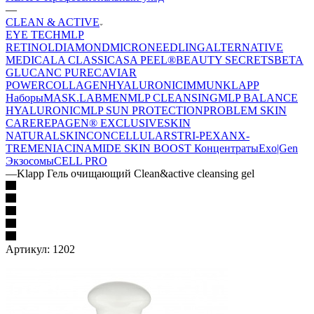
—
CLEAN & ACTIVE
EYE TECH
MLP
RETINOL
DIAMOND
MICRONEEDLING
ALTERNATIVE
MEDICAL
A CLASSIC
ASA PEEL®
BEAUTY SECRETS
BETA
GLUCAN
C PURE
CAVIAR
POWER
COLLAGEN
HYALURONIC
IMMUN
KLAPP
Наборы
MASK.LAB
MEN
MLP CLEANSING
MLP BALANCE
HYALURONIC
MLP SUN PROTECTION
PROBLEM SKIN
CARE
REPAGEN® EXCLUSIVE
SKIN
NATURAL
SKINCONCELLULAR
STRI-PEXAN
X-
TREME
NIACINAMIDE
SKIN BOOST Концентраты
Exo|Gen
Экзосомы
CELL PRO
—
Klapp Гель очищающий Clean&active cleansing gel
Артикул:
1202