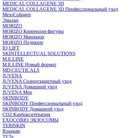
MEDICAL COLLAGENE 3D
MEDICAL COLLAGENE 3D Профессиональный уход
MesoCollagen
Эмалан
MORIZO
MORIZO Коррекция фигуры
MORIZO Маникюр
MORIZO Педикюр
IQ LIFT
SKINTELLECTUAL SOLUTIONS
M.E.LINE
M.E.LINE Новый формат
MD:CEUTICALS
JUVENA
JUVENA Солнцезащитный уход
JUVENA Домашний уход
JUVENA Men
SKINBODY
SKINBODY Профессиональный уход
SKINBODY Домашний уход
CO2 Карбокситерапия
EXOCOBIO ЭКЗОСОМЫ
TEBISKIN
Rosagate
TETe