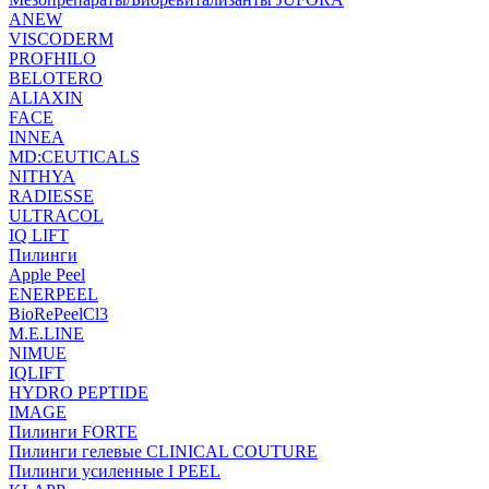
ANEW
VISCODERM
PROFHILO
BELOTERO
ALIAXIN
FACE
INNEA
MD:CEUTICALS
NITHYA
RADIESSE
ULTRACOL
IQ LIFT
Пилинги
Apple Peel
ENERPEEL
BioRePeelCl3
M.E.LINE
NIMUE
IQLIFT
HYDRO PEPTIDE
IMAGE
Пилинги FORTE
Пилинги гелевые CLINICAL COUTURE
Пилинги усиленные I PEEL