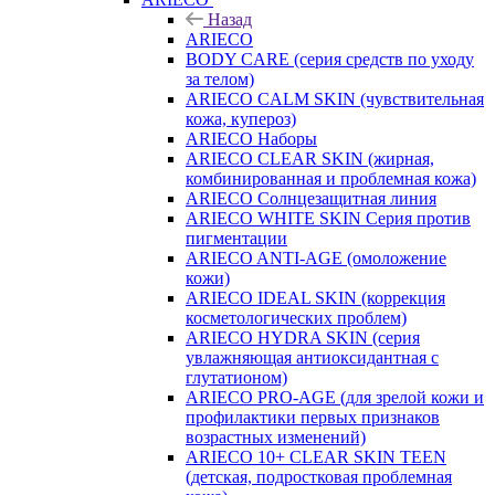
Назад
ARIECO
BODY CARE (серия средств по уходу
за телом)
ARIECO CALM SKIN (чувствительная
кожа, купероз)
ARIECO Наборы
ARIECO CLEAR SKIN (жирная,
комбинированная и проблемная кожа)
ARIECO Солнцезащитная линия
ARIECO WHITE SKIN Серия против
пигментации
ARIECO ANTI-AGE (омоложение
кожи)
ARIECO IDEAL SKIN (коррекция
косметологических проблем)
ARIECO HYDRA SKIN (серия
увлажняющая антиоксидантная с
глутатионом)
ARIECO PRO-AGE (для зрелой кожи и
профилактики первых признаков
возрастных изменений)
ARIECO 10+ CLEAR SKIN TEEN
(детская, подростковая проблемная