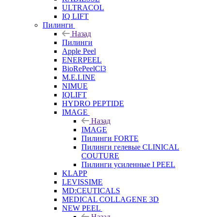
ULTRACOL
IQ LIFT
Пилинги
Назад
Пилинги
Apple Peel
ENERPEEL
BioRePeelCl3
M.E.LINE
NIMUE
IQLIFT
HYDRO PEPTIDE
IMAGE
Назад
IMAGE
Пилинги FORTE
Пилинги гелевые CLINICAL
COUTURE
Пилинги усиленные I PEEL
KLAPP
LEVISSIME
MD:CEUTICALS
MEDICAL COLLAGENE 3D
NEW PEEL
Назад