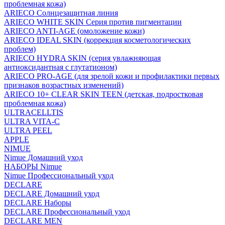
проблемная кожа)
ARIECO Солнцезащитная линия
ARIECO WHITE SKIN Серия против пигментации
ARIECO ANTI-AGE (омоложение кожи)
ARIECO IDEAL SKIN (коррекция косметологических
проблем)
ARIECO HYDRA SKIN (серия увлажняющая
антиоксидантная с глутатионом)
ARIECO PRO-AGE (для зрелой кожи и профилактики первых
признаков возрастных изменений)
ARIECO 10+ CLEAR SKIN TEEN (детская, подростковая
проблемная кожа)
ULTRACELLTIS
ULTRA VITA-C
ULTRA PEEL
APPLE
NIMUE
Nimue Домашний уход
НАБОРЫ Nimue
Nimue Профессиональный уход
DECLARE
DECLARE Домашний уход
DECLARE Наборы
DECLARE Профессиональный уход
DECLARE MEN