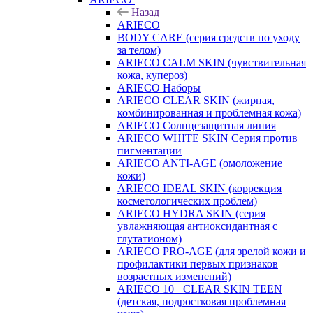
Назад
ARIECO
BODY CARE (серия средств по уходу
за телом)
ARIECO CALM SKIN (чувствительная
кожа, купероз)
ARIECO Наборы
ARIECO CLEAR SKIN (жирная,
комбинированная и проблемная кожа)
ARIECO Солнцезащитная линия
ARIECO WHITE SKIN Серия против
пигментации
ARIECO ANTI-AGE (омоложение
кожи)
ARIECO IDEAL SKIN (коррекция
косметологических проблем)
ARIECO HYDRA SKIN (серия
увлажняющая антиоксидантная с
глутатионом)
ARIECO PRO-AGE (для зрелой кожи и
профилактики первых признаков
возрастных изменений)
ARIECO 10+ CLEAR SKIN TEEN
(детская, подростковая проблемная