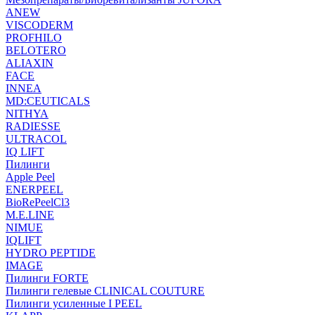
ANEW
VISCODERM
PROFHILO
BELOTERO
ALIAXIN
FACE
INNEA
MD:CEUTICALS
NITHYA
RADIESSE
ULTRACOL
IQ LIFT
Пилинги
Apple Peel
ENERPEEL
BioRePeelCl3
M.E.LINE
NIMUE
IQLIFT
HYDRO PEPTIDE
IMAGE
Пилинги FORTE
Пилинги гелевые CLINICAL COUTURE
Пилинги усиленные I PEEL