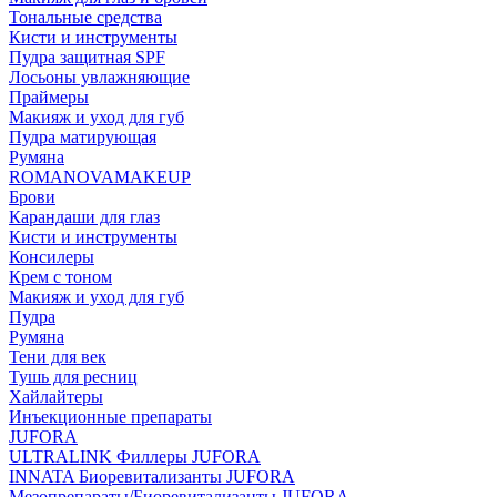
Тональные средства
Кисти и инструменты
Пудра защитная SPF
Лосьоны увлажняющие
Праймеры
Макияж и уход для губ
Пудра матирующая
Румяна
ROMANOVAMAKEUP
Брови
Карандаши для глаз
Кисти и инструменты
Консилеры
Крем с тоном
Макияж и уход для губ
Пудра
Румяна
Тени для век
Тушь для ресниц
Хайлайтеры
Инъекционные препараты
JUFORA
ULTRALINK Филлеры JUFORA
INNATA Биоревитализанты JUFORA
Мезопрепараты/Биоревитализанты JUFORA