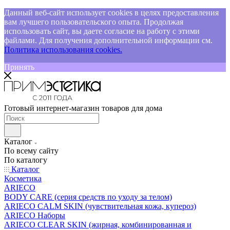
Данный веб-сайт использует cookies в целях предоставления
вам лучшего пользовательского опыта. Продолжая
использовать сайт, вы даете согласие на работу с этими
файлами. Для получения дополнительной информации см.
Политика использования cookies.
Принять
Готовый интернет-магазин товаров для дома
Каталог
По всему сайту
По каталогу
Каталог
Косметика
ARIECO
BODY CARE (серия средств по уходу за телом)
ARIECO CALM SKIN (чувствительная кожа, купероз)
ARIECO Наборы
ARIECO CLEAR SKIN (жирная, комбинированная и