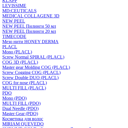
KLAPP
LEVISSIME
MD:CEUTICALS
MEDICAL COLLAGENE 3D
NEW PEEL
NEW PEEL Пилинги 50 мл
NEW PEEL Пилинги 20 мл
TIMECODE
Мезо нити HONEY DERMA
PLACL
Mono (PLACL)
Screw Normal SPIRAL (PLACL)
COG 3D (PLACL)
Master gear Molding COG (PLACL)
Screw Cogging COG (PLACL)
Screw Double DUO (PLACL)
COG for nose (PLACL)
MULTI FILL (PLACL)
PDO
Mono (PDO)
MULTI FILL (PDO)
Dual Needle (PDO)
Master Gear (PDO)
Косметика для волос
MIRIAM QUEVEDO