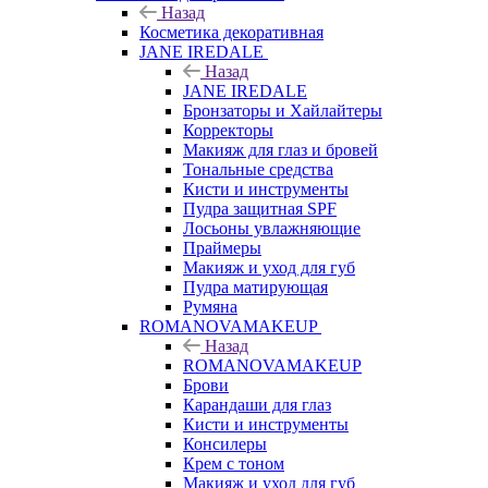
Назад
Косметика декоративная
JANE IREDALE
Назад
JANE IREDALE
Бронзаторы и Хайлайтеры
Корректоры
Макияж для глаз и бровей
Тональные средства
Кисти и инструменты
Пудра защитная SPF
Лосьоны увлажняющие
Праймеры
Макияж и уход для губ
Пудра матирующая
Румяна
ROMANOVAMAKEUP
Назад
ROMANOVAMAKEUP
Брови
Карандаши для глаз
Кисти и инструменты
Консилеры
Крем с тоном
Макияж и уход для губ