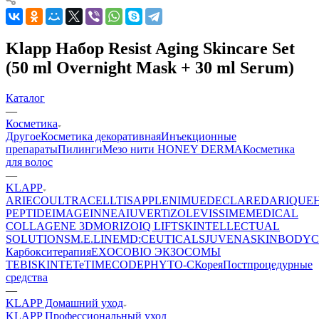
Klapp Набор Resist Aging Skincare Set
(50 ml Overnight Mask + 30 ml Serum)
Каталог
—
Косметика
Другое
Косметика декоративная
Инъекционные
препараты
Пилинги
Мезо нити HONEY DERMA
Косметика
для волос
—
KLAPP
ARIECO
ULTRACELLTIS
APPLE
NIMUE
DECLARE
DARIQUE
PEPTIDE
IMAGE
INNEA
IUVER
TiZO
LEVISSIME
MEDICAL
COLLAGENE 3D
MORIZO
IQ LIFT
SKINTELLECTUAL
SOLUTIONS
M.E.LINE
MD:CEUTICALS
JUVENA
SKINBODY
C
Карбокситерапия
EXOCOBIO ЭКЗОСОМЫ
TEBISKIN
TETe
TIMECODE
PHYTO-C
Корея
Постпроцедурные
средства
—
KLAPP Домашний уход
KLAPP Профессиональный уход