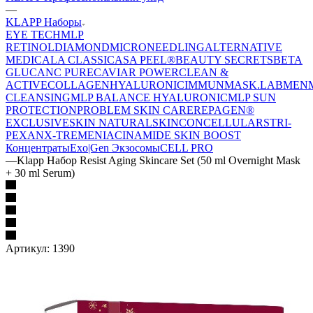
—
KLAPP Наборы
EYE TECH
MLP
RETINOL
DIAMOND
MICRONEEDLING
ALTERNATIVE
MEDICAL
A CLASSIC
ASA PEEL®
BEAUTY SECRETS
BETA
GLUCAN
C PURE
CAVIAR POWER
CLEAN &
ACTIVE
COLLAGEN
HYALURONIC
IMMUN
MASK.LAB
MEN
CLEANSING
MLP BALANCE HYALURONIC
MLP SUN
PROTECTION
PROBLEM SKIN CARE
REPAGEN®
EXCLUSIVE
SKIN NATURAL
SKINCONCELLULAR
STRI-
PEXAN
X-TREME
NIACINAMIDE
SKIN BOOST
Концентраты
Exo|Gen Экзосомы
CELL PRO
—
Klapp Набор Resist Aging Skincare Set (50 ml Overnight Mask
+ 30 ml Serum)
Артикул:
1390