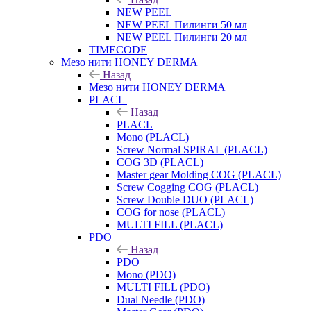
NEW PEEL
NEW PEEL Пилинги 50 мл
NEW PEEL Пилинги 20 мл
TIMECODE
Мезо нити HONEY DERMA
Назад
Мезо нити HONEY DERMA
PLACL
Назад
PLACL
Mono (PLACL)
Screw Normal SPIRAL (PLACL)
COG 3D (PLACL)
Master gear Molding COG (PLACL)
Screw Cogging COG (PLACL)
Screw Double DUO (PLACL)
COG for nose (PLACL)
MULTI FILL (PLACL)
PDO
Назад
PDO
Mono (PDO)
MULTI FILL (PDO)
Dual Needle (PDO)