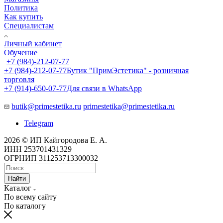
Политика
Как купить
Специалистам
Личный кабинет
Обучение
+7 (984)-212-07-77
+7 (984)-212-07-77
Бутик "ПримЭстетика" - розничная
торговля
+7 (914)-650-07-77
Для связи в WhatsApp
butik@primestetika.ru
primestetika@primestetika.ru
Telegram
2026 © ИП Кайгородова Е. А.
ИНН 253701431329
ОГРНИП 311253713300032
Найти
Каталог
По всему сайту
По каталогу