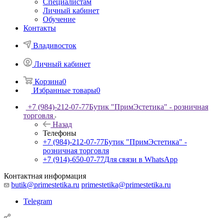
Специалистам
Личный кабинет
Обучение
Контакты
Владивосток
Личный кабинет
Корзина
0
Избранные товары
0
+7 (984)-212-07-77
Бутик "ПримЭстетика" - розничная
торговля
Назад
Телефоны
+7 (984)-212-07-77
Бутик "ПримЭстетика" -
розничная торговля
+7 (914)-650-07-77
Для связи в WhatsApp
Контактная информация
butik@primestetika.ru
primestetika@primestetika.ru
Telegram