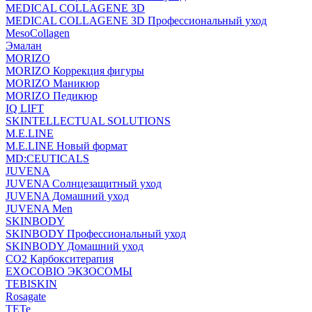
MEDICAL COLLAGENE 3D
MEDICAL COLLAGENE 3D Профессиональный уход
MesoCollagen
Эмалан
MORIZO
MORIZO Коррекция фигуры
MORIZO Маникюр
MORIZO Педикюр
IQ LIFT
SKINTELLECTUAL SOLUTIONS
M.E.LINE
M.E.LINE Новый формат
MD:CEUTICALS
JUVENA
JUVENA Солнцезащитный уход
JUVENA Домашний уход
JUVENA Men
SKINBODY
SKINBODY Профессиональный уход
SKINBODY Домашний уход
CO2 Карбокситерапия
EXOCOBIO ЭКЗОСОМЫ
TEBISKIN
Rosagate
TETe