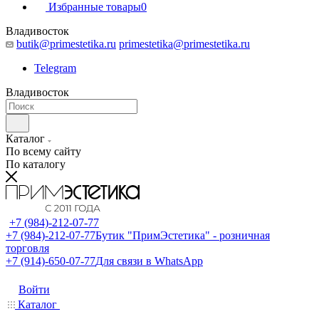
Избранные товары
0
Владивосток
butik@primestetika.ru
primestetika@primestetika.ru
Telegram
Владивосток
Каталог
По всему сайту
По каталогу
+7 (984)-212-07-77
+7 (984)-212-07-77
Бутик "ПримЭстетика" - розничная
торговля
+7 (914)-650-07-77
Для связи в WhatsApp
Войти
Каталог