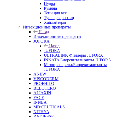
Пудра
Румяна
Тени для век
Тушь для ресниц
Хайлайтеры
Инъекционные препараты
Назад
Инъекционные препараты
JUFORA
Назад
JUFORA
ULTRALINK Филлеры JUFORA
INNATA Биоревитализанты JUFORA
Мезопрепараты/Биоревитализанты
JUFORA
ANEW
VISCODERM
PROFHILO
BELOTERO
ALIAXIN
FACE
INNEA
MD:CEUTICALS
NITHYA
RADIESSE