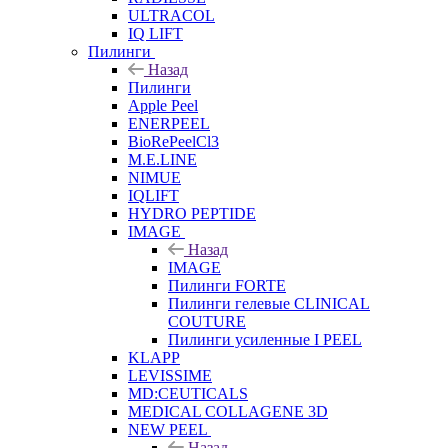
ULTRACOL
IQ LIFT
Пилинги
Назад
Пилинги
Apple Peel
ENERPEEL
BioRePeelCl3
M.E.LINE
NIMUE
IQLIFT
HYDRO PEPTIDE
IMAGE
Назад
IMAGE
Пилинги FORTE
Пилинги гелевые CLINICAL
COUTURE
Пилинги усиленные I PEEL
KLAPP
LEVISSIME
MD:CEUTICALS
MEDICAL COLLAGENE 3D
NEW PEEL
Назад