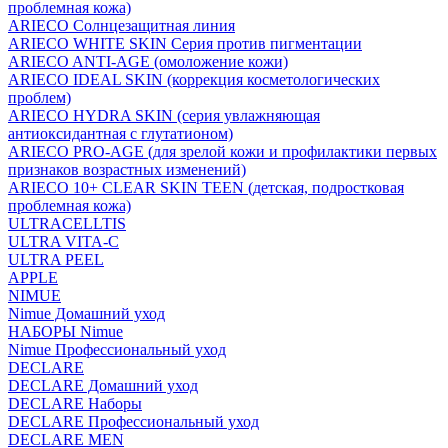
проблемная кожа)
ARIECO Солнцезащитная линия
ARIECO WHITE SKIN Серия против пигментации
ARIECO ANTI-AGE (омоложение кожи)
ARIECO IDEAL SKIN (коррекция косметологических
проблем)
ARIECO HYDRA SKIN (серия увлажняющая
антиоксидантная с глутатионом)
ARIECO PRO-AGE (для зрелой кожи и профилактики первых
признаков возрастных изменений)
ARIECO 10+ CLEAR SKIN TEEN (детская, подростковая
проблемная кожа)
ULTRACELLTIS
ULTRA VITA-C
ULTRA PEEL
APPLE
NIMUE
Nimue Домашний уход
НАБОРЫ Nimue
Nimue Профессиональный уход
DECLARE
DECLARE Домашний уход
DECLARE Наборы
DECLARE Профессиональный уход
DECLARE MEN