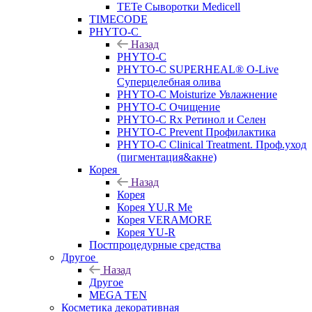
TETe Сыворотки Medicell
TIMECODE
PHYTO-C
Назад
PHYTO-C
PHYTO-C SUPERHEAL® O-Live
Суперцелебная олива
PHYTO-C Moisturize Увлажнение
PHYTO-C Очищение
PHYTO-C Rx Ретинол и Селен
PHYTO-C Prevent Профилактика
PHYTO-C Clinical Treatment. Проф.уход
(пигментация&акне)
Корея
Назад
Корея
Корея YU.R Me
Корея VERAMORE
Корея YU-R
Постпроцедурные средства
Другое
Назад
Другое
MEGA TEN
Косметика декоративная