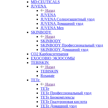
MD:CEUTICALS
JUVENA
Назад
JUVENA
JUVENA Солнцезащитный уход
JUVENA Домашний уход
JUVENA Men
SKINBODY
Назад
SKINBODY
SKINBODY Профессиональный уход
SKINBODY Домашний уход
CO2 Карбокситерапия
EXOCOBIO ЭКЗОСОМЫ
TEBISKIN
Назад
TEBISKIN
Rosagate
TETe
Назад
TETe
TETe Профессиональный уход
TETe Биокомплексы
TETe Гиалуроновая кислота
TETe Домашний уход