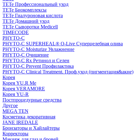
TETe Профессиональный уход
TETe Биокомплексы
TETe Гиалуроновая кислота
TETe Домашний уход
TETe Сыворотки Medicell
TIMECODE
PHYTO-C
PHYTO-C SUPERHEAL® O-Live Суперцелебная олива
PHYTO-C Moisturize Увлажнение
PHYTO-C Очищение
PHYTO-C Rx Ретинол и Селен
PHYTO-C Prevent Профилактика
PHYTO-C Clinical Treatment. Проф.уход (пигментация&акне)
Корея
Корея YU.R Me
Корея VERAMORE
Корея YU-R
Постпроцедурные средства
Другое
MEGA TEN
Косметика декоративная
JANE IREDALE
Бронзаторы и Хайлайтеры
Корректоры
Макияж для глаз и бровей