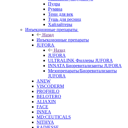
Пудра
Румяна
Тени для век
Тушь для ресниц
Хайлайтеры
Инъекционные препараты
Назад
Инъекционные препараты
JUFORA
Назад
JUFORA
ULTRALINK Филлеры JUFORA
INNATA Биоревитализанты JUFORA
Мезопрепараты/Биоревитализанты
JUFORA
ANEW
VISCODERM
PROFHILO
BELOTERO
ALIAXIN
FACE
INNEA
MD:CEUTICALS
NITHYA
RADIESSE