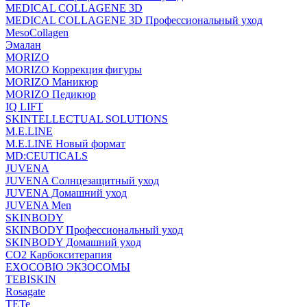
MEDICAL COLLAGENE 3D
MEDICAL COLLAGENE 3D Профессиональный уход
MesoCollagen
Эмалан
MORIZO
MORIZO Коррекция фигуры
MORIZO Маникюр
MORIZO Педикюр
IQ LIFT
SKINTELLECTUAL SOLUTIONS
M.E.LINE
M.E.LINE Новый формат
MD:CEUTICALS
JUVENA
JUVENA Солнцезащитный уход
JUVENA Домашний уход
JUVENA Men
SKINBODY
SKINBODY Профессиональный уход
SKINBODY Домашний уход
CO2 Карбокситерапия
EXOCOBIO ЭКЗОСОМЫ
TEBISKIN
Rosagate
TETe