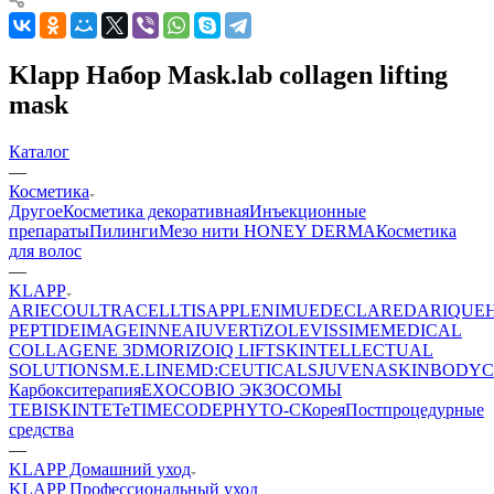
Klapp Набор Mask.lab collagen lifting
mask
Каталог
—
Косметика
Другое
Косметика декоративная
Инъекционные
препараты
Пилинги
Мезо нити HONEY DERMA
Косметика
для волос
—
KLAPP
ARIECO
ULTRACELLTIS
APPLE
NIMUE
DECLARE
DARIQUE
PEPTIDE
IMAGE
INNEA
IUVER
TiZO
LEVISSIME
MEDICAL
COLLAGENE 3D
MORIZO
IQ LIFT
SKINTELLECTUAL
SOLUTIONS
M.E.LINE
MD:CEUTICALS
JUVENA
SKINBODY
C
Карбокситерапия
EXOCOBIO ЭКЗОСОМЫ
TEBISKIN
TETe
TIMECODE
PHYTO-C
Корея
Постпроцедурные
средства
—
KLAPP Домашний уход
KLAPP Профессиональный уход