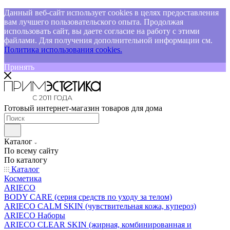
Данный веб-сайт использует cookies в целях предоставления
вам лучшего пользовательского опыта. Продолжая
использовать сайт, вы даете согласие на работу с этими
файлами. Для получения дополнительной информации см.
Политика использования cookies.
Принять
Готовый интернет-магазин товаров для дома
Каталог
По всему сайту
По каталогу
Каталог
Косметика
ARIECO
BODY CARE (серия средств по уходу за телом)
ARIECO CALM SKIN (чувствительная кожа, купероз)
ARIECO Наборы
ARIECO CLEAR SKIN (жирная, комбинированная и