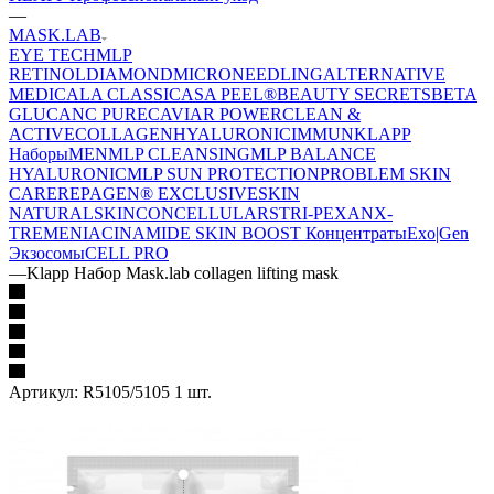
—
MASK.LAB
EYE TECH
MLP
RETINOL
DIAMOND
MICRONEEDLING
ALTERNATIVE
MEDICAL
A CLASSIC
ASA PEEL®
BEAUTY SECRETS
BETA
GLUCAN
C PURE
CAVIAR POWER
CLEAN &
ACTIVE
COLLAGEN
HYALURONIC
IMMUN
KLAPP
Наборы
MEN
MLP CLEANSING
MLP BALANCE
HYALURONIC
MLP SUN PROTECTION
PROBLEM SKIN
CARE
REPAGEN® EXCLUSIVE
SKIN
NATURAL
SKINCONCELLULAR
STRI-PEXAN
X-
TREME
NIACINAMIDE
SKIN BOOST Концентраты
Exo|Gen
Экзосомы
CELL PRO
—
Klapp Набор Mask.lab collagen lifting mask
Артикул:
R5105/5105 1 шт.