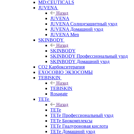
MD:CEUTICALS
JUVENA
Назад
JUVENA
JUVENA Солнцезащитный уход
JUVENA Домашний уход
JUVENA Men
SKINBODY
Назад
SKINBODY
SKINBODY Профессиональный уход
SKINBODY Домашний уход
CO2 Карбокситерапия
EXOCOBIO ЭКЗОСОМЫ
TEBISKIN
Назад
TEBISKIN
Rosagate
TETe
Назад
TETe
TETe Профессиональный уход
TETe Биокомплексы
TETe Гиалуроновая кислота
TETe Домашний уход