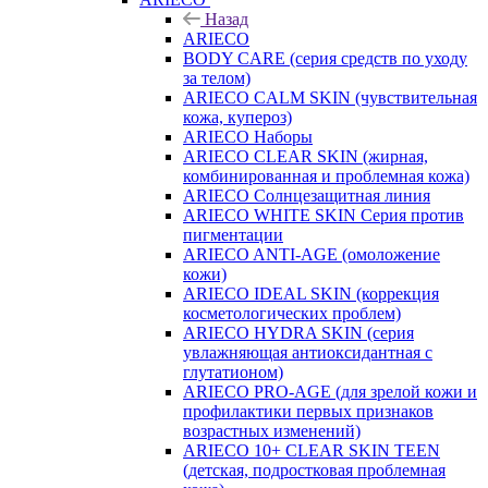
Назад
ARIECO
BODY CARE (серия средств по уходу
за телом)
ARIECO CALM SKIN (чувствительная
кожа, купероз)
ARIECO Наборы
ARIECO CLEAR SKIN (жирная,
комбинированная и проблемная кожа)
ARIECO Солнцезащитная линия
ARIECO WHITE SKIN Серия против
пигментации
ARIECO ANTI-AGE (омоложение
кожи)
ARIECO IDEAL SKIN (коррекция
косметологических проблем)
ARIECO HYDRA SKIN (серия
увлажняющая антиоксидантная с
глутатионом)
ARIECO PRO-AGE (для зрелой кожи и
профилактики первых признаков
возрастных изменений)
ARIECO 10+ CLEAR SKIN TEEN
(детская, подростковая проблемная