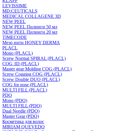
KLAPP
LEVISSIME
MD:CEUTICALS
MEDICAL COLLAGENE 3D
NEW PEEL
NEW PEEL Пилинги 50 мл
NEW PEEL Пилинги 20 мл
TIMECODE
Мезо нити HONEY DERMA
PLACL
Mono (PLACL)
Screw Normal SPIRAL (PLACL)
COG 3D (PLACL)
Master gear Molding COG (PLACL)
Screw Cogging COG (PLACL)
Screw Double DUO (PLACL)
COG for nose (PLACL)
MULTI FILL (PLACL)
PDO
Mono (PDO)
MULTI FILL (PDO)
Dual Needle (PDO)
Master Gear (PDO)
Косметика для волос
MIRIAM QUEVEDO