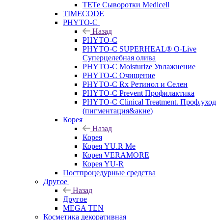
TETe Сыворотки Medicell
TIMECODE
PHYTO-C
Назад
PHYTO-C
PHYTO-C SUPERHEAL® O-Live
Суперцелебная олива
PHYTO-C Moisturize Увлажнение
PHYTO-C Очищение
PHYTO-C Rx Ретинол и Селен
PHYTO-C Prevent Профилактика
PHYTO-C Clinical Treatment. Проф.уход
(пигментация&акне)
Корея
Назад
Корея
Корея YU.R Me
Корея VERAMORE
Корея YU-R
Постпроцедурные средства
Другое
Назад
Другое
MEGA TEN
Косметика декоративная