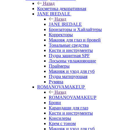
Назад
Косметика декоративная
JANE IREDALE
Назад
JANE IREDALE
Бронзаторы и Хайлайтеры
Корректоры
Макияж для глаз и бровей
Тональные средства
Кисти и инструменты
Пудра защитная SPF
Лосьоны увлажняющие
Праймеры
Макияж и уход для губ
Пудра матирующая
Румяна
ROMANOVAMAKEUP
Назад
ROMANOVAMAKEUP
Брови
Карандаши для глаз
Кисти и инструменты
Консилеры
Крем с тоном
Макияж и уход для губ