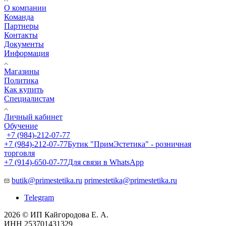
О компании
Команда
Партнеры
Контакты
Документы
Информация
Магазины
Политика
Как купить
Специалистам
Личный кабинет
Обучение
+7 (984)-212-07-77
+7 (984)-212-07-77
Бутик "ПримЭстетика" - розничная
торговля
+7 (914)-650-07-77
Для связи в WhatsApp
butik@primestetika.ru
primestetika@primestetika.ru
Telegram
2026 © ИП Кайгородова Е. А.
ИНН 253701431329