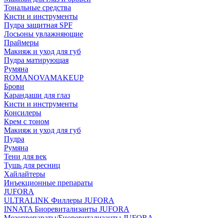
Тональные средства
Кисти и инструменты
Пудра защитная SPF
Лосьоны увлажняющие
Праймеры
Макияж и уход для губ
Пудра матирующая
Румяна
ROMANOVAMAKEUP
Брови
Карандаши для глаз
Кисти и инструменты
Консилеры
Крем с тоном
Макияж и уход для губ
Пудра
Румяна
Тени для век
Тушь для ресниц
Хайлайтеры
Инъекционные препараты
JUFORA
ULTRALINK Филлеры JUFORA
INNATA Биоревитализанты JUFORA
Мезопрепараты/Биоревитализанты JUFORA