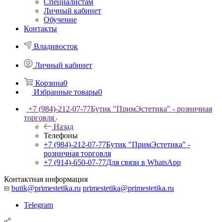
Специалистам
Личный кабинет
Обучение
Контакты
Владивосток
Личный кабинет
Корзина
0
Избранные товары
0
+7 (984)-212-07-77
Бутик "ПримЭстетика" - розничная
торговля
Назад
Телефоны
+7 (984)-212-07-77
Бутик "ПримЭстетика" -
розничная торговля
+7 (914)-650-07-77
Для связи в WhatsApp
Контактная информация
butik@primestetika.ru
primestetika@primestetika.ru
Telegram