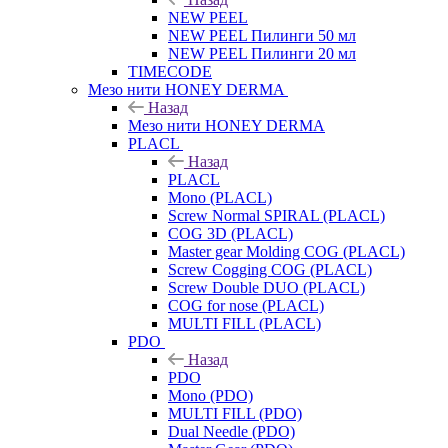
NEW PEEL
NEW PEEL Пилинги 50 мл
NEW PEEL Пилинги 20 мл
TIMECODE
Мезо нити HONEY DERMA
Назад
Мезо нити HONEY DERMA
PLACL
Назад
PLACL
Mono (PLACL)
Screw Normal SPIRAL (PLACL)
COG 3D (PLACL)
Master gear Molding COG (PLACL)
Screw Cogging COG (PLACL)
Screw Double DUO (PLACL)
COG for nose (PLACL)
MULTI FILL (PLACL)
PDO
Назад
PDO
Mono (PDO)
MULTI FILL (PDO)
Dual Needle (PDO)