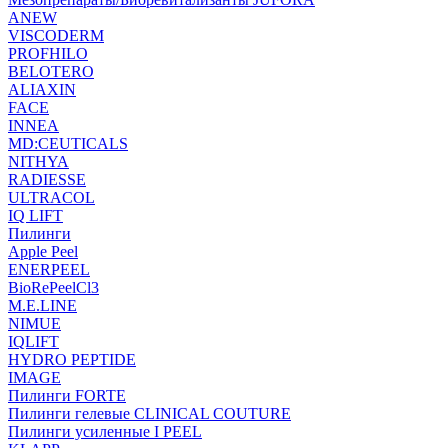
ANEW
VISCODERM
PROFHILO
BELOTERO
ALIAXIN
FACE
INNEA
MD:CEUTICALS
NITHYA
RADIESSE
ULTRACOL
IQ LIFT
Пилинги
Apple Peel
ENERPEEL
BioRePeelCl3
M.E.LINE
NIMUE
IQLIFT
HYDRO PEPTIDE
IMAGE
Пилинги FORTE
Пилинги гелевые CLINICAL COUTURE
Пилинги усиленные I PEEL