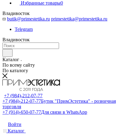
Избранные товары
0
Владивосток
butik@primestetika.ru
primestetika@primestetika.ru
Telegram
Владивосток
Каталог
По всему сайту
По каталогу
+7 (984)-212-07-77
+7 (984)-212-07-77
Бутик "ПримЭстетика" - розничная
торговля
+7 (914)-650-07-77
Для связи в WhatsApp
Войти
Каталог