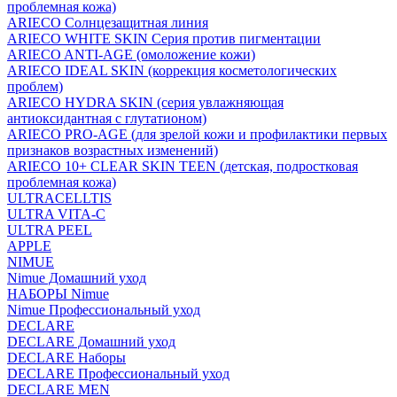
проблемная кожа)
ARIECO Солнцезащитная линия
ARIECO WHITE SKIN Серия против пигментации
ARIECO ANTI-AGE (омоложение кожи)
ARIECO IDEAL SKIN (коррекция косметологических
проблем)
ARIECO HYDRA SKIN (серия увлажняющая
антиоксидантная с глутатионом)
ARIECO PRO-AGE (для зрелой кожи и профилактики первых
признаков возрастных изменений)
ARIECO 10+ CLEAR SKIN TEEN (детская, подростковая
проблемная кожа)
ULTRACELLTIS
ULTRA VITA-C
ULTRA PEEL
APPLE
NIMUE
Nimue Домашний уход
НАБОРЫ Nimue
Nimue Профессиональный уход
DECLARE
DECLARE Домашний уход
DECLARE Наборы
DECLARE Профессиональный уход
DECLARE MEN