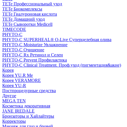
TETe Профессиональный уход
TETe Биокомплексы
TETe Гиалуроновая кислота
TETe Домашний уход
TETe Сыворотки Medicell
TIMECODE
PHYTO-C
PHYTO-C SUPERHEAL® O-Live Суперцелебная олива
PHYTO-C Moisturize Увлажнение
PHYTO-C Очищение
PHYTO-C Rx Ретинол и Селен
PHYTO-C Prevent Профилактика
PHYTO-C Clinical Treatment. Проф.уход (пигментация&акне)
Корея
Корея YU.R Me
Корея VERAMORE
Корея YU-R
Постпроцедурные средства
Другое
MEGA TEN
Косметика декоративная
JANE IREDALE
Бронзаторы и Хайлайтеры
Корректоры
Макияж для глаз и бровей