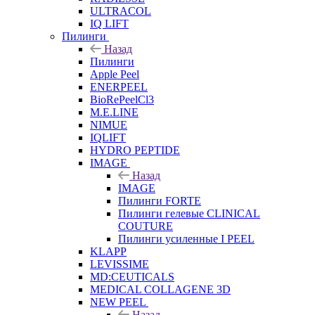
ULTRACOL
IQ LIFT
Пилинги
Назад
Пилинги
Apple Peel
ENERPEEL
BioRePeelCl3
M.E.LINE
NIMUE
IQLIFT
HYDRO PEPTIDE
IMAGE
Назад
IMAGE
Пилинги FORTE
Пилинги гелевые CLINICAL
COUTURE
Пилинги усиленные I PEEL
KLAPP
LEVISSIME
MD:CEUTICALS
MEDICAL COLLAGENE 3D
NEW PEEL
Назад