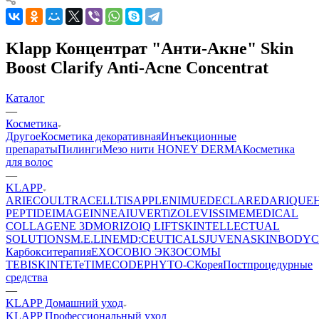
Klapp Концентрат "Анти-Акне" Skin
Boost Clarify Anti-Acne Concentrat
Каталог
—
Косметика
Другое
Косметика декоративная
Инъекционные
препараты
Пилинги
Мезо нити HONEY DERMA
Косметика
для волос
—
KLAPP
ARIECO
ULTRACELLTIS
APPLE
NIMUE
DECLARE
DARIQUE
PEPTIDE
IMAGE
INNEA
IUVER
TiZO
LEVISSIME
MEDICAL
COLLAGENE 3D
MORIZO
IQ LIFT
SKINTELLECTUAL
SOLUTIONS
M.E.LINE
MD:CEUTICALS
JUVENA
SKINBODY
C
Карбокситерапия
EXOCOBIO ЭКЗОСОМЫ
TEBISKIN
TETe
TIMECODE
PHYTO-C
Корея
Постпроцедурные
средства
—
KLAPP Домашний уход
KLAPP Профессиональный уход