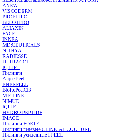
ANEW
VISCODERM
PROFHILO
BELOTERO
ALIAXIN
FACE
INNEA
MD:CEUTICALS
NITHYA
RADIESSE
ULTRACOL
IQ LIFT
Пилинги
Apple Peel
ENERPEEL
BioRePeelCl3
M.E.LINE
NIMUE
IQLIFT
HYDRO PEPTIDE
IMAGE
Пилинги FORTE
Пилинги гелевые CLINICAL COUTURE
Пилинги усиленные I PEEL