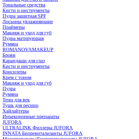
Тональные средства
Кисти и инструменты
Пудра защитная SPF
Лосьоны увлажняющие
Праймеры
Макияж и уход для губ
Пудра матирующая
Румяна
ROMANOVAMAKEUP
Брови
Карандаши для глаз
Кисти и инструменты
Консилеры
Крем с тоном
Макияж и уход для губ
Пудра
Румяна
Тени для век
Тушь для ресниц
Хайлайтеры
Инъекционные препараты
JUFORA
ULTRALINK Филлеры JUFORA
INNATA Биоревитализанты JUFORA
Мезопрепараты/Биоревитализанты JUFORA