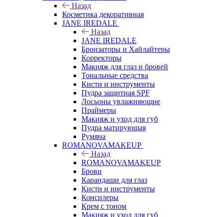
Назад
Косметика декоративная
JANE IREDALE
Назад
JANE IREDALE
Бронзаторы и Хайлайтеры
Корректоры
Макияж для глаз и бровей
Тональные средства
Кисти и инструменты
Пудра защитная SPF
Лосьоны увлажняющие
Праймеры
Макияж и уход для губ
Пудра матирующая
Румяна
ROMANOVAMAKEUP
Назад
ROMANOVAMAKEUP
Брови
Карандаши для глаз
Кисти и инструменты
Консилеры
Крем с тоном
Макияж и уход для губ