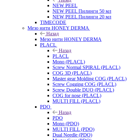
NEW PEEL
NEW PEEL Пилинги 50 мл
NEW PEEL Пилинги 20 мл
TIMECODE
Мезо нити HONEY DERMA
Назад
Мезо нити HONEY DERMA
PLACL
Назад
PLACL
Mono (PLACL)
Screw Normal SPIRAL (PLACL)
COG 3D (PLACL)
Master gear Molding COG (PLACL)
Screw Cogging COG (PLACL)
Screw Double DUO (PLACL)
COG for nose (PLACL)
MULTI FILL (PLACL)
PDO
Назад
PDO
Mono (PDO)
MULTI FILL (PDO)
Dual Needle (PDO)