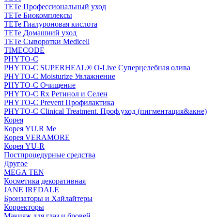
TETe Профессиональный уход
TETe Биокомплексы
TETe Гиалуроновая кислота
TETe Домашний уход
TETe Сыворотки Medicell
TIMECODE
PHYTO-C
PHYTO-C SUPERHEAL® O-Live Суперцелебная олива
PHYTO-C Moisturize Увлажнение
PHYTO-C Очищение
PHYTO-C Rx Ретинол и Селен
PHYTO-C Prevent Профилактика
PHYTO-C Clinical Treatment. Проф.уход (пигментация&акне)
Корея
Корея YU.R Me
Корея VERAMORE
Корея YU-R
Постпроцедурные средства
Другое
MEGA TEN
Косметика декоративная
JANE IREDALE
Бронзаторы и Хайлайтеры
Корректоры
Макияж для глаз и бровей