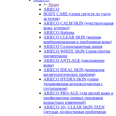
Назад
ARIECO
BODY CARE (серия средств по уходу
за телом)
ARIECO CALM SKIN (чувствительная
кожа, купероз)
ARIECO Наборы
ARIECO CLEAR SKIN (жирная,
комбинированная и проблемная кожа)
ARIECO Солнцезащитная линия
ARIECO WHITE SKIN Серия против
пигментации
ARIECO ANTI-AGE (омоложение
кожи)
ARIECO IDEAL SKIN (коррекция
косметологических проблем)
ARIECO HYDRA SKIN (серия
увлажняющая антиоксидантная с
глутатионом)
ARIECO PRO-AGE (для зрелой кожи и
профилактики первых признаков
возрастных изменений)
ARIECO 10+ CLEAR SKIN TEEN
(детская, подростковая проблемная