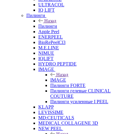
ULTRACOL
IQ LIFT
Пилинги
Назад
Пилинги
Apple Peel
ENERPEEL
BioRePeelCl3
M.E.LINE
NIMUE
IQLIFT
HYDRO PEPTIDE
IMAGE
Назад
IMAGE
Пилинги FORTE
Пилинги гелевые CLINICAL
COUTURE
Пилинги усиленные I PEEL
KLAPP
LEVISSIME
MD:CEUTICALS
MEDICAL COLLAGENE 3D
NEW PEEL
Назад