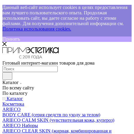
Данный веб-сайт использует cookies в целях предоставления
вам лучшего пользовательского опыта. Продолжая
использовать сайт, вы даете согласие на работу с этими
файлами. Для получения дополнительной информации см.
Политика использования cookies.
Принять
Готовый интернет-магазин товаров для дома
Каталог
По всему сайту
По каталогу
Каталог
Косметика
ARIECO
BODY CARE (серия средств по уходу за телом)
ARIECO CALM SKIN (чувствительная кожа, купероз)
ARIECO Наборы
ARIECO CLEAR SKIN (жирная, комбинированная и