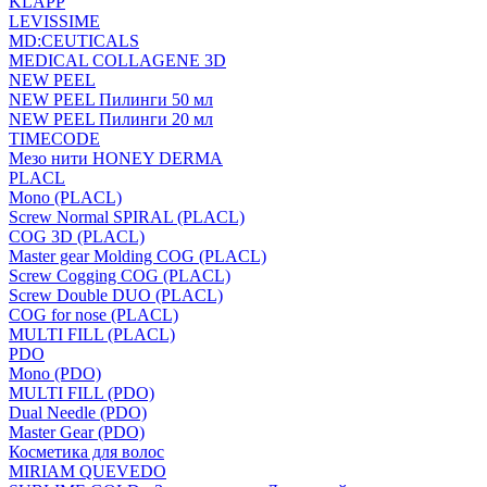
KLAPP
LEVISSIME
MD:CEUTICALS
MEDICAL COLLAGENE 3D
NEW PEEL
NEW PEEL Пилинги 50 мл
NEW PEEL Пилинги 20 мл
TIMECODE
Мезо нити HONEY DERMA
PLACL
Mono (PLACL)
Screw Normal SPIRAL (PLACL)
COG 3D (PLACL)
Master gear Molding COG (PLACL)
Screw Cogging COG (PLACL)
Screw Double DUO (PLACL)
COG for nose (PLACL)
MULTI FILL (PLACL)
PDO
Mono (PDO)
MULTI FILL (PDO)
Dual Needle (PDO)
Master Gear (PDO)
Косметика для волос
MIRIAM QUEVEDO