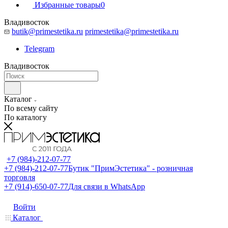
Избранные товары
0
Владивосток
butik@primestetika.ru
primestetika@primestetika.ru
Telegram
Владивосток
Каталог
По всему сайту
По каталогу
+7 (984)-212-07-77
+7 (984)-212-07-77
Бутик "ПримЭстетика" - розничная
торговля
+7 (914)-650-07-77
Для связи в WhatsApp
Войти
Каталог