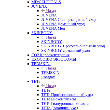
MD:CEUTICALS
JUVENA
Назад
JUVENA
JUVENA Солнцезащитный уход
JUVENA Домашний уход
JUVENA Men
SKINBODY
Назад
SKINBODY
SKINBODY Профессиональный уход
SKINBODY Домашний уход
CO2 Карбокситерапия
EXOCOBIO ЭКЗОСОМЫ
TEBISKIN
Назад
TEBISKIN
Rosagate
TETe
Назад
TETe
TETe Профессиональный уход
TETe Биокомплексы
TETe Гиалуроновая кислота
TETe Домашний уход