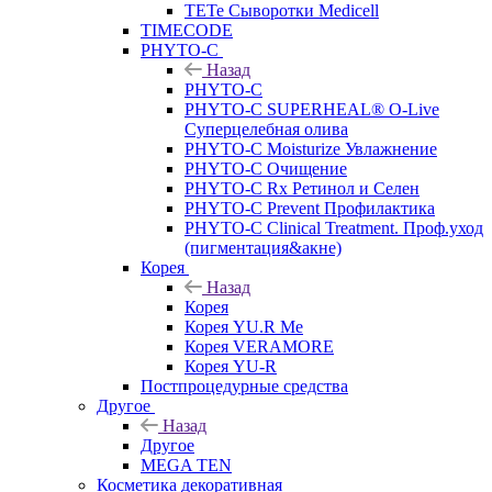
TETe Сыворотки Medicell
TIMECODE
PHYTO-C
Назад
PHYTO-C
PHYTO-C SUPERHEAL® O-Live
Суперцелебная олива
PHYTO-C Moisturize Увлажнение
PHYTO-C Очищение
PHYTO-C Rx Ретинол и Селен
PHYTO-C Prevent Профилактика
PHYTO-C Clinical Treatment. Проф.уход
(пигментация&акне)
Корея
Назад
Корея
Корея YU.R Me
Корея VERAMORE
Корея YU-R
Постпроцедурные средства
Другое
Назад
Другое
MEGA TEN
Косметика декоративная