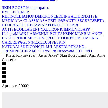
—
SKIN BOOST Концентраты
EYE TECH
MLP
RETINOL
DIAMOND
MICRONEEDLING
ALTERNATIVE
MEDICAL
A CLASSIC
ASA PEEL®
BEAUTY SECRETS
BETA
GLUCAN
C PURE
CAVIAR POWER
CLEAN &
ACTIVE
COLLAGEN
HYALURONIC
IMMUN
KLAPP
Наборы
MASK.LAB
MEN
MLP CLEANSING
MLP BALANCE
HYALURONIC
MLP SUN PROTECTION
PROBLEM SKIN
CARE
REPAGEN® EXCLUSIVE
SKIN
NATURAL
SKINCONCELLULAR
STRI-PEXAN
X-
TREME
NIACINAMIDE
Exo|Gen Экзосомы
CELL PRO
—
Klapp Концентрат "Анти-Акне" Skin Boost Clarify Anti-Acne
Concentrat
Артикул:
A9009