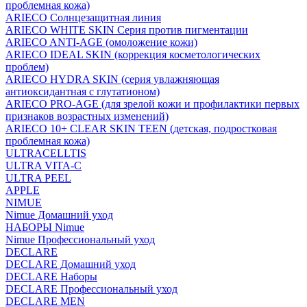
проблемная кожа)
ARIECO Солнцезащитная линия
ARIECO WHITE SKIN Серия против пигментации
ARIECO ANTI-AGE (омоложение кожи)
ARIECO IDEAL SKIN (коррекция косметологических
проблем)
ARIECO HYDRA SKIN (серия увлажняющая
антиоксидантная с глутатионом)
ARIECO PRO-AGE (для зрелой кожи и профилактики первых
признаков возрастных изменений)
ARIECO 10+ CLEAR SKIN TEEN (детская, подростковая
проблемная кожа)
ULTRACELLTIS
ULTRA VITA-C
ULTRA PEEL
APPLE
NIMUE
Nimue Домашний уход
НАБОРЫ Nimue
Nimue Профессиональный уход
DECLARE
DECLARE Домашний уход
DECLARE Наборы
DECLARE Профессиональный уход
DECLARE MEN