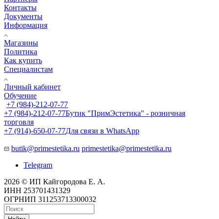
Контакты
Документы
Информация
Магазины
Политика
Как купить
Специалистам
Личный кабинет
Обучение
+7 (984)-212-07-77
+7 (984)-212-07-77
Бутик "ПримЭстетика" - розничная
торговля
+7 (914)-650-07-77
Для связи в WhatsApp
butik@primestetika.ru
primestetika@primestetika.ru
Telegram
2026 © ИП Кайгородова Е. А.
ИНН 253701431329
ОГРНИП 311253713300032