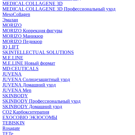
MEDICAL COLLAGENE 3D
MEDICAL COLLAGENE 3D Профессиональный уход
MesoCollagen
Эмалан
MORIZO
MORIZO Коррекция фигуры
MORIZO Маникюр
MORIZO Педикюр
IQ LIFT
SKINTELLECTUAL SOLUTIONS
M.E.LINE
M.E.LINE Новый формат
MD:CEUTICALS
JUVENA
JUVENA Солнцезащитный уход
JUVENA Домашний уход
JUVENA Men
SKINBODY
SKINBODY Профессиональный уход
SKINBODY Домашний уход
CO2 Карбокситерапия
EXOCOBIO ЭКЗОСОМЫ
TEBISKIN
Rosagate
TETe