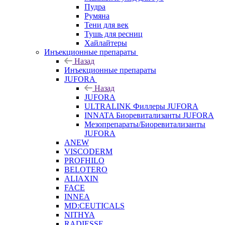
Пудра
Румяна
Тени для век
Тушь для ресниц
Хайлайтеры
Инъекционные препараты
Назад
Инъекционные препараты
JUFORA
Назад
JUFORA
ULTRALINK Филлеры JUFORA
INNATA Биоревитализанты JUFORA
Мезопрепараты/Биоревитализанты
JUFORA
ANEW
VISCODERM
PROFHILO
BELOTERO
ALIAXIN
FACE
INNEA
MD:CEUTICALS
NITHYA
RADIESSE