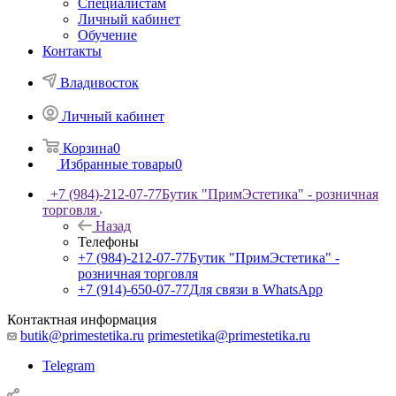
Специалистам
Личный кабинет
Обучение
Контакты
Владивосток
Личный кабинет
Корзина
0
Избранные товары
0
+7 (984)-212-07-77
Бутик "ПримЭстетика" - розничная
торговля
Назад
Телефоны
+7 (984)-212-07-77
Бутик "ПримЭстетика" -
розничная торговля
+7 (914)-650-07-77
Для связи в WhatsApp
Контактная информация
butik@primestetika.ru
primestetika@primestetika.ru
Telegram