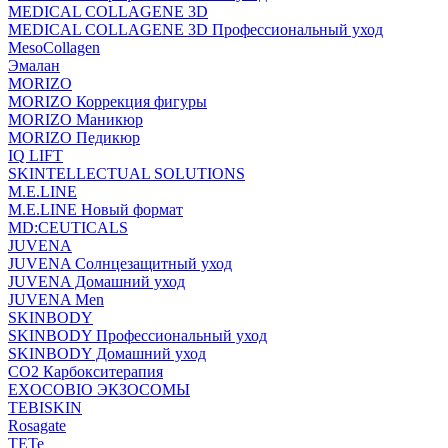
MEDICAL COLLAGENE 3D
MEDICAL COLLAGENE 3D Профессиональный уход
MesoCollagen
Эмалан
MORIZO
MORIZO Коррекция фигуры
MORIZO Маникюр
MORIZO Педикюр
IQ LIFT
SKINTELLECTUAL SOLUTIONS
M.E.LINE
M.E.LINE Новый формат
MD:CEUTICALS
JUVENA
JUVENA Солнцезащитный уход
JUVENA Домашний уход
JUVENA Men
SKINBODY
SKINBODY Профессиональный уход
SKINBODY Домашний уход
CO2 Карбокситерапия
EXOCOBIO ЭКЗОСОМЫ
TEBISKIN
Rosagate
TETe