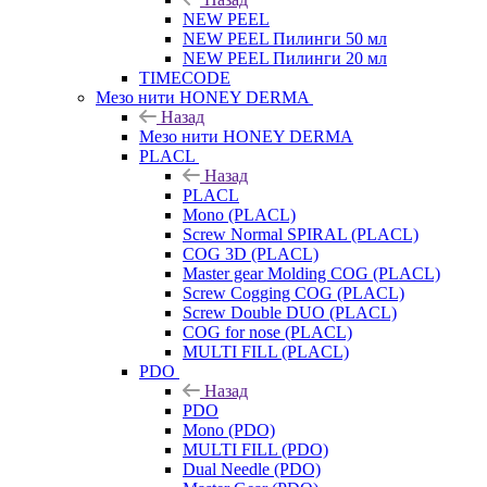
NEW PEEL
NEW PEEL Пилинги 50 мл
NEW PEEL Пилинги 20 мл
TIMECODE
Мезо нити HONEY DERMA
Назад
Мезо нити HONEY DERMA
PLACL
Назад
PLACL
Mono (PLACL)
Screw Normal SPIRAL (PLACL)
COG 3D (PLACL)
Master gear Molding COG (PLACL)
Screw Cogging COG (PLACL)
Screw Double DUO (PLACL)
COG for nose (PLACL)
MULTI FILL (PLACL)
PDO
Назад
PDO
Mono (PDO)
MULTI FILL (PDO)
Dual Needle (PDO)