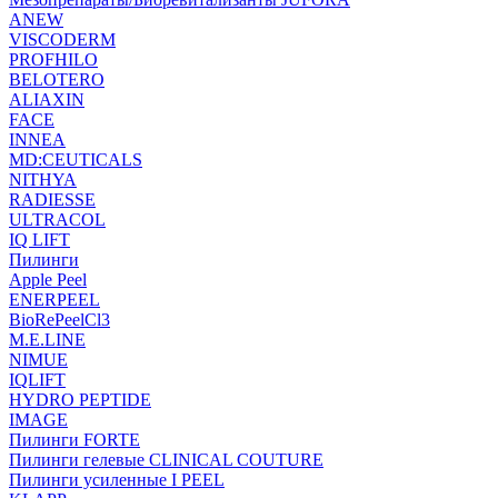
ANEW
VISCODERM
PROFHILO
BELOTERO
ALIAXIN
FACE
INNEA
MD:CEUTICALS
NITHYA
RADIESSE
ULTRACOL
IQ LIFT
Пилинги
Apple Peel
ENERPEEL
BioRePeelCl3
M.E.LINE
NIMUE
IQLIFT
HYDRO PEPTIDE
IMAGE
Пилинги FORTE
Пилинги гелевые CLINICAL COUTURE
Пилинги усиленные I PEEL