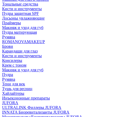
Тональные средства
Кисти и инструменты
Пудра защитная SPF
Лосьоны увлажняющие
Праймеры
Макияж и уход для губ
Пудра матирующая
Румяна
ROMANOVAMAKEUP
Брови
Карандаши для глаз
Кисти и инструменты
Консилеры
Крем с тоном
Макияж и уход для губ
Пудра
Румяна
Тени для век
Тушь для ресниц
Хайлайтеры
Инъекционные препараты
JUFORA
ULTRALINK Филлеры JUFORA
INNATA Биоревитализанты JUFORA
Мезопрепараты/Биоревитализанты JUFORA