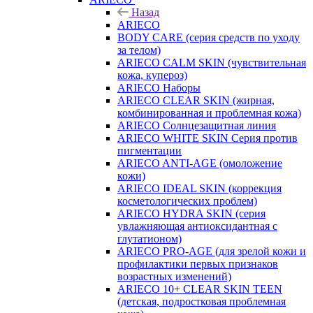
Назад
ARIECO
BODY CARE (серия средств по уходу
за телом)
ARIECO CALM SKIN (чувствительная
кожа, купероз)
ARIECO Наборы
ARIECO CLEAR SKIN (жирная,
комбинированная и проблемная кожа)
ARIECO Солнцезащитная линия
ARIECO WHITE SKIN Серия против
пигментации
ARIECO ANTI-AGE (омоложение
кожи)
ARIECO IDEAL SKIN (коррекция
косметологических проблем)
ARIECO HYDRA SKIN (серия
увлажняющая антиоксидантная с
глутатионом)
ARIECO PRO-AGE (для зрелой кожи и
профилактики первых признаков
возрастных изменений)
ARIECO 10+ CLEAR SKIN TEEN
(детская, подростковая проблемная