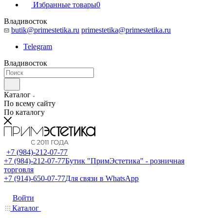
Избранные товары
0
Владивосток
butik@primestetika.ru
primestetika@primestetika.ru
Telegram
Владивосток
Каталог
По всему сайту
По каталогу
+7 (984)-212-07-77
+7 (984)-212-07-77
Бутик "ПримЭстетика" - розничная
торговля
+7 (914)-650-07-77
Для связи в WhatsApp
Войти
Каталог