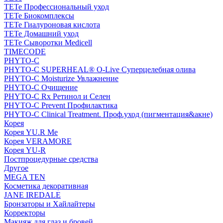
TETe Профессиональный уход
TETe Биокомплексы
TETe Гиалуроновая кислота
TETe Домашний уход
TETe Сыворотки Medicell
TIMECODE
PHYTO-C
PHYTO-C SUPERHEAL® O-Live Суперцелебная олива
PHYTO-C Moisturize Увлажнение
PHYTO-C Очищение
PHYTO-C Rx Ретинол и Селен
PHYTO-C Prevent Профилактика
PHYTO-C Clinical Treatment. Проф.уход (пигментация&акне)
Корея
Корея YU.R Me
Корея VERAMORE
Корея YU-R
Постпроцедурные средства
Другое
MEGA TEN
Косметика декоративная
JANE IREDALE
Бронзаторы и Хайлайтеры
Корректоры
Макияж для глаз и бровей