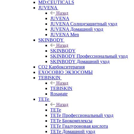
MD:CEUTICALS
JUVENA
Назад
JUVENA
JUVENA Солнцезащитный уход
JUVENA Домашний уход
JUVENA Men
SKINBODY
Назад
SKINBODY
SKINBODY Профессиональный уход
SKINBODY Домашний уход
CO2 Карбокситерапия
EXOCOBIO ЭКЗОСОМЫ
TEBISKIN
Назад
TEBISKIN
Rosagate
TETe
Назад
TETe
TETe Профессиональный уход
TETe Биокомплексы
TETe Гиалуроновая кислота
TETe Домашний уход