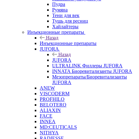
Пудра
Румяна
Тени для век
Тушь для ресниц
Хайлайтеры
Инъекционные препараты
Назад
Инъекционные препараты
JUFORA
Назад
JUFORA
ULTRALINK Филлеры JUFORA
INNATA Биоревитализанты JUFORA
Мезопрепараты/Биоревитализанты
JUFORA
ANEW
VISCODERM
PROFHILO
BELOTERO
ALIAXIN
FACE
INNEA
MD:CEUTICALS
NITHYA
RADIESSE