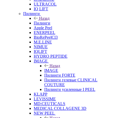
ULTRACOL
IQ LIFT
Пилинги
Назад
Пилинги
Apple Peel
ENERPEEL
BioRePeelCl3
M.E.LINE
NIMUE
IQLIFT
HYDRO PEPTIDE
IMAGE
Назад
IMAGE
Пилинги FORTE
Пилинги гелевые CLINICAL
COUTURE
Пилинги усиленные I PEEL
KLAPP
LEVISSIME
MD:CEUTICALS
MEDICAL COLLAGENE 3D
NEW PEEL
Назад