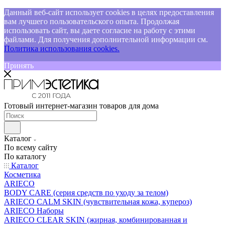
Данный веб-сайт использует cookies в целях предоставления
вам лучшего пользовательского опыта. Продолжая
использовать сайт, вы даете согласие на работу с этими
файлами. Для получения дополнительной информации см.
Политика использования cookies.
Принять
Готовый интернет-магазин товаров для дома
Каталог
По всему сайту
По каталогу
Каталог
Косметика
ARIECO
BODY CARE (серия средств по уходу за телом)
ARIECO CALM SKIN (чувствительная кожа, купероз)
ARIECO Наборы
ARIECO CLEAR SKIN (жирная, комбинированная и