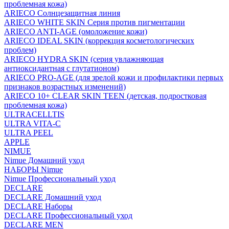
проблемная кожа)
ARIECO Солнцезащитная линия
ARIECO WHITE SKIN Серия против пигментации
ARIECO ANTI-AGE (омоложение кожи)
ARIECO IDEAL SKIN (коррекция косметологических
проблем)
ARIECO HYDRA SKIN (серия увлажняющая
антиоксидантная с глутатионом)
ARIECO PRO-AGE (для зрелой кожи и профилактики первых
признаков возрастных изменений)
ARIECO 10+ CLEAR SKIN TEEN (детская, подростковая
проблемная кожа)
ULTRACELLTIS
ULTRA VITA-C
ULTRA PEEL
APPLE
NIMUE
Nimue Домашний уход
НАБОРЫ Nimue
Nimue Профессиональный уход
DECLARE
DECLARE Домашний уход
DECLARE Наборы
DECLARE Профессиональный уход
DECLARE MEN