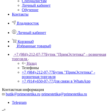
Специалистам
Личный кабинет
Обучение
Контакты
Владивосток
Личный кабинет
Корзина
0
Избранные товары
0
+7 (984)-212-07-77
Бутик "ПримЭстетика" - розничная
торговля
Назад
Телефоны
+7 (984)-212-07-77
Бутик "ПримЭстетика" -
розничная торговля
+7 (914)-650-07-77
Для связи в WhatsApp
Контактная информация
butik@primestetika.ru
primestetika@primestetika.ru
Telegram