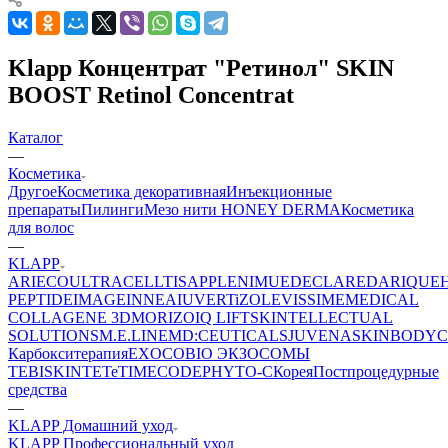
Klapp Концентрат "Ретинол" SKIN
BOOST Retinol Concentrat
Каталог
—
Косметика
Другое
Косметика декоративная
Инъекционные
препараты
Пилинги
Мезо нити HONEY DERMA
Косметика
для волос
—
KLAPP
ARIECO
ULTRACELLTIS
APPLE
NIMUE
DECLARE
DARIQUE
PEPTIDE
IMAGE
INNEA
IUVER
TiZO
LEVISSIME
MEDICAL
COLLAGENE 3D
MORIZO
IQ LIFT
SKINTELLECTUAL
SOLUTIONS
M.E.LINE
MD:CEUTICALS
JUVENA
SKINBODY
C
Карбокситерапия
EXOCOBIO ЭКЗОСОМЫ
TEBISKIN
TETe
TIMECODE
PHYTO-C
Корея
Постпроцедурные
средства
—
KLAPP Домашний уход
KLAPP Профессиональный уход