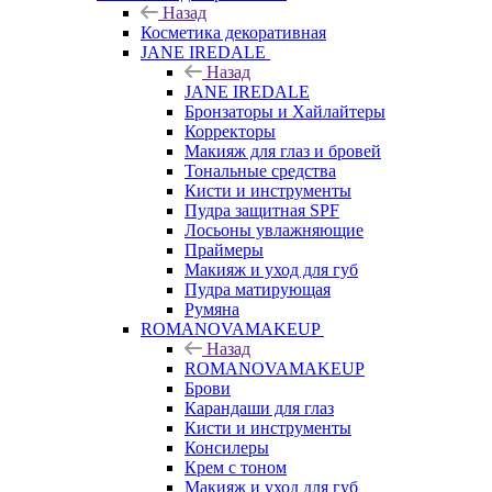
Назад
Косметика декоративная
JANE IREDALE
Назад
JANE IREDALE
Бронзаторы и Хайлайтеры
Корректоры
Макияж для глаз и бровей
Тональные средства
Кисти и инструменты
Пудра защитная SPF
Лосьоны увлажняющие
Праймеры
Макияж и уход для губ
Пудра матирующая
Румяна
ROMANOVAMAKEUP
Назад
ROMANOVAMAKEUP
Брови
Карандаши для глаз
Кисти и инструменты
Консилеры
Крем с тоном
Макияж и уход для губ