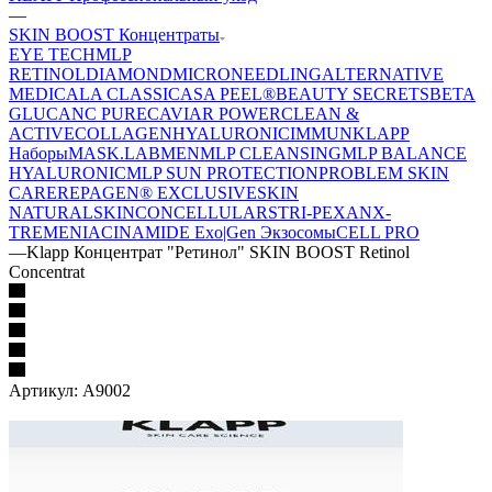
—
SKIN BOOST Концентраты
EYE TECH
MLP
RETINOL
DIAMOND
MICRONEEDLING
ALTERNATIVE
MEDICAL
A CLASSIC
ASA PEEL®
BEAUTY SECRETS
BETA
GLUCAN
C PURE
CAVIAR POWER
CLEAN &
ACTIVE
COLLAGEN
HYALURONIC
IMMUN
KLAPP
Наборы
MASK.LAB
MEN
MLP CLEANSING
MLP BALANCE
HYALURONIC
MLP SUN PROTECTION
PROBLEM SKIN
CARE
REPAGEN® EXCLUSIVE
SKIN
NATURAL
SKINCONCELLULAR
STRI-PEXAN
X-
TREME
NIACINAMIDE
Exo|Gen Экзосомы
CELL PRO
—
Klapp Концентрат "Ретинол" SKIN BOOST Retinol
Concentrat
Артикул:
A9002