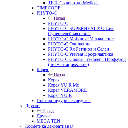
TETe Сыворотки Medicell
TIMECODE
PHYTO-C
Назад
PHYTO-C
PHYTO-C SUPERHEAL® O-Live
Суперцелебная олива
PHYTO-C Moisturize Увлажнение
PHYTO-C Очищение
PHYTO-C Rx Ретинол и Селен
PHYTO-C Prevent Профилактика
PHYTO-C Clinical Treatment. Проф.уход
(пигментация&акне)
Корея
Назад
Корея
Корея YU.R Me
Корея VERAMORE
Корея YU-R
Постпроцедурные средства
Другое
Назад
Другое
MEGA TEN
Косметика декоративная