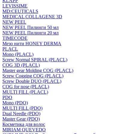
KLAPP
LEVISSIME
MD:CEUTICALS
MEDICAL COLLAGENE 3D
NEW PEEL
NEW PEEL Пилинги 50 мл
NEW PEEL Пилинги 20 мл
TIMECODE
Мезо нити HONEY DERMA
PLACL
Mono (PLACL)
Screw Normal SPIRAL (PLACL)
COG 3D (PLACL)
Master gear Molding COG (PLACL)
Screw Cogging COG (PLACL)
Screw Double DUO (PLACL)
COG for nose (PLACL)
MULTI FILL (PLACL)
PDO
Mono (PDO)
MULTI FILL (PDO)
Dual Needle (PDO)
Master Gear (PDO)
Косметика для волос
MIRIAM QUEVEDO