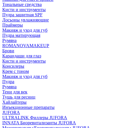
Тональные средства
Кисти и инструменты
Пудра защитная SPF
Лосьоны увлажняющие
Праймеры
Макияж и уход для губ
Пудра матирующая
Румяна
ROMANOVAMAKEUP
Брови
Карандаши для глаз
Кисти и инструменты
Консилеры
Крем с тоном
Макияж и уход для губ
Пудра
Румяна
Тени для век
Тушь для ресниц
Хайлайтеры
Инъекционные препараты
JUFORA
ULTRALINK Филлеры JUFORA
INNATA Биоревитализанты JUFORA
Мезопрепараты/Биоревитализанты JUFORA