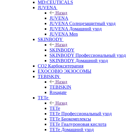
MD:CEUTICALS
JUVENA
Назад
JUVENA
JUVENA Солнцезащитный уход
JUVENA Домашний уход
JUVENA Men
SKINBODY
Назад
SKINBODY
SKINBODY Профессиональный уход
SKINBODY Домашний уход
CO2 Карбокситерапия
EXOCOBIO ЭКЗОСОМЫ
TEBISKIN
Назад
TEBISKIN
Rosagate
TETe
Назад
TETe
TETe Профессиональный уход
TETe Биокомплексы
TETe Гиалуроновая кислота
TETe Домашний уход