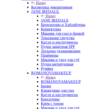
Назад
Косметика декоративная
JANE IREDALE
Назад
JANE IREDALE
Бронзаторы и Хайлайтеры
Корректоры
Макияж для глаз и бровей
Тональные средства
Кисти и инструменты
Пудра защитная SPF
Лосьоны увлажняющие
Праймеры
Макияж и уход для губ
Пудра матирующая
Румяна
ROMANOVAMAKEUP
Назад
ROMANOVAMAKEUP
Брови
Карандаши для глаз
Кисти и инструменты
Консилеры
Крем с тоном
Макияж и уход для губ