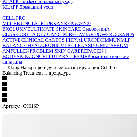
KLAPP Профессиональный уход
KLAPP Домашний уход
—
CELL PRO
MLP RETINOL
STRI-PEXAN
REPAGEN®
EXCLUSIVE
ULTIMATE SKINCARE Сыворотки
A
CLASSIC
BETA GLUCAN
C PURE
CAVIAR POWER
CLEAN &
ACTIVE
CLINICAL CARE
CS III
HYALURONIC
IMMUN
MLP
BALANCE HYALURONIC
MLP CLEANSING
MLP SERUM
AMPULLEN
PROBLEM SKIN CARE
REPAGEN®
BODY
SKINCONCELLULAR
X-TREME
Косметологические
аппараты
—
Klapp Набор процедурный балансирующий Cell Pro
Balancing Treatment, 1 процедура
Артикул:
C9016P