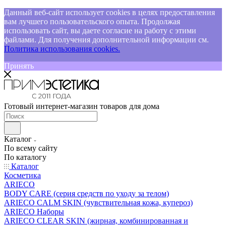
Данный веб-сайт использует cookies в целях предоставления
вам лучшего пользовательского опыта. Продолжая
использовать сайт, вы даете согласие на работу с этими
файлами. Для получения дополнительной информации см.
Политика использования cookies.
Принять
Готовый интернет-магазин товаров для дома
Каталог
По всему сайту
По каталогу
Каталог
Косметика
ARIECO
BODY CARE (серия средств по уходу за телом)
ARIECO CALM SKIN (чувствительная кожа, купероз)
ARIECO Наборы
ARIECO CLEAR SKIN (жирная, комбинированная и