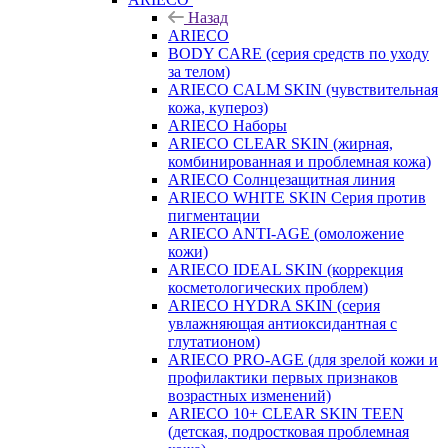
Назад
ARIECO
BODY CARE (серия средств по уходу
за телом)
ARIECO CALM SKIN (чувствительная
кожа, купероз)
ARIECO Наборы
ARIECO CLEAR SKIN (жирная,
комбинированная и проблемная кожа)
ARIECO Солнцезащитная линия
ARIECO WHITE SKIN Серия против
пигментации
ARIECO ANTI-AGE (омоложение
кожи)
ARIECO IDEAL SKIN (коррекция
косметологических проблем)
ARIECO HYDRA SKIN (серия
увлажняющая антиоксидантная с
глутатионом)
ARIECO PRO-AGE (для зрелой кожи и
профилактики первых признаков
возрастных изменений)
ARIECO 10+ CLEAR SKIN TEEN
(детская, подростковая проблемная