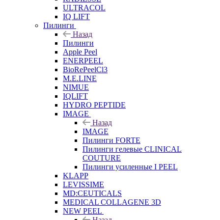
ULTRACOL
IQ LIFT
Пилинги
Назад
Пилинги
Apple Peel
ENERPEEL
BioRePeelCl3
M.E.LINE
NIMUE
IQLIFT
HYDRO PEPTIDE
IMAGE
Назад
IMAGE
Пилинги FORTE
Пилинги гелевые CLINICAL
COUTURE
Пилинги усиленные I PEEL
KLAPP
LEVISSIME
MD:CEUTICALS
MEDICAL COLLAGENE 3D
NEW PEEL
Назад