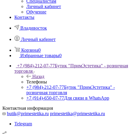
Специалистам
Личный кабинет
Обучение
Контакты
Владивосток
Личный кабинет
Корзина
0
Избранные товары
0
+7 (984)-212-07-77
Бутик "ПримЭстетика" - розничная
торговля
Назад
Телефоны
+7 (984)-212-07-77
Бутик "ПримЭстетика" -
розничная торговля
+7 (914)-650-07-77
Для связи в WhatsApp
Контактная информация
butik@primestetika.ru
primestetika@primestetika.ru
Telegram