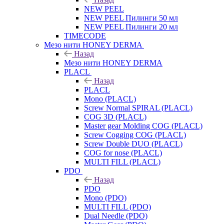
NEW PEEL
NEW PEEL Пилинги 50 мл
NEW PEEL Пилинги 20 мл
TIMECODE
Мезо нити HONEY DERMA
Назад
Мезо нити HONEY DERMA
PLACL
Назад
PLACL
Mono (PLACL)
Screw Normal SPIRAL (PLACL)
COG 3D (PLACL)
Master gear Molding COG (PLACL)
Screw Cogging COG (PLACL)
Screw Double DUO (PLACL)
COG for nose (PLACL)
MULTI FILL (PLACL)
PDO
Назад
PDO
Mono (PDO)
MULTI FILL (PDO)
Dual Needle (PDO)