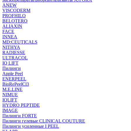
ANEW
VISCODERM
PROFHILO
BELOTERO
ALIAXIN
FACE
INNEA
MD:CEUTICALS
NITHYA
RADIESSE
ULTRACOL
IQ LIFT
Пилинги
Apple Peel
ENERPEEL
BioRePeelCl3
M.E.LINE
NIMUE
IQLIFT
HYDRO PEPTIDE
IMAGE
Пилинги FORTE
Пилинги гелевые CLINICAL COUTURE
Пилинги усиленные I PEEL