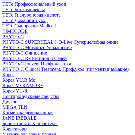
TETe Профессиональный уход
TETe Биокомплексы
TETe Гиалуроновая кислота
TETe Домашний уход
TETe Сыворотки Medicell
TIMECODE
PHYTO-C
PHYTO-C SUPERHEAL® O-Live Суперцелебная олива
PHYTO-C Moisturize Увлажнение
PHYTO-C Очищение
PHYTO-C Rx Ретинол и Селен
PHYTO-C Prevent Профилактика
PHYTO-C Clinical Treatment. Проф.уход (пигментация&акне)
Корея
Корея YU.R Me
Корея VERAMORE
Корея YU-R
Постпроцедурные средства
Другое
MEGA TEN
Косметика декоративная
JANE IREDALE
Бронзаторы и Хайлайтеры
Корректоры
Макияж для глаз и бровей