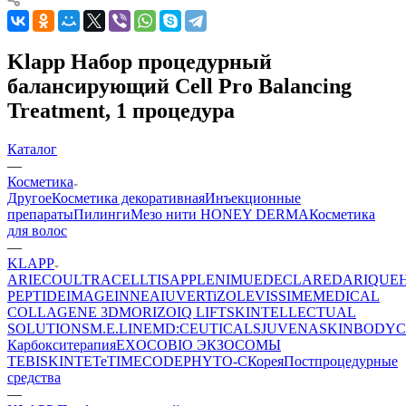
Klapp Набор процедурный
балансирующий Cell Pro Balancing
Treatment, 1 процедура
Каталог
—
Косметика
Другое
Косметика декоративная
Инъекционные
препараты
Пилинги
Мезо нити HONEY DERMA
Косметика
для волос
—
KLAPP
ARIECO
ULTRACELLTIS
APPLE
NIMUE
DECLARE
DARIQUE
PEPTIDE
IMAGE
INNEA
IUVER
TiZO
LEVISSIME
MEDICAL
COLLAGENE 3D
MORIZO
IQ LIFT
SKINTELLECTUAL
SOLUTIONS
M.E.LINE
MD:CEUTICALS
JUVENA
SKINBODY
C
Карбокситерапия
EXOCOBIO ЭКЗОСОМЫ
TEBISKIN
TETe
TIMECODE
PHYTO-C
Корея
Постпроцедурные
средства
—