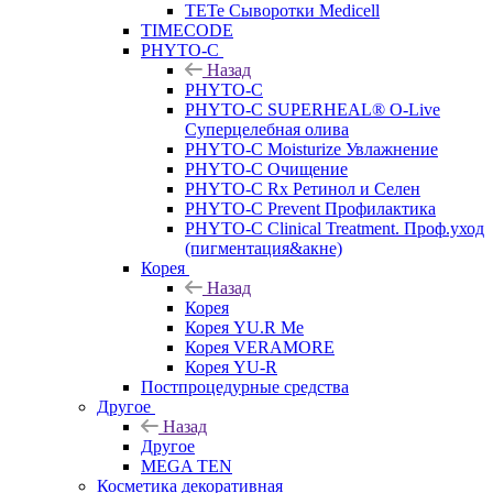
TETe Сыворотки Medicell
TIMECODE
PHYTO-C
Назад
PHYTO-C
PHYTO-C SUPERHEAL® O-Live
Суперцелебная олива
PHYTO-C Moisturize Увлажнение
PHYTO-C Очищение
PHYTO-C Rx Ретинол и Селен
PHYTO-C Prevent Профилактика
PHYTO-C Clinical Treatment. Проф.уход
(пигментация&акне)
Корея
Назад
Корея
Корея YU.R Me
Корея VERAMORE
Корея YU-R
Постпроцедурные средства
Другое
Назад
Другое
MEGA TEN
Косметика декоративная