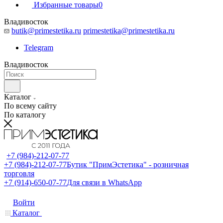
Избранные товары
0
Владивосток
butik@primestetika.ru
primestetika@primestetika.ru
Telegram
Владивосток
Каталог
По всему сайту
По каталогу
+7 (984)-212-07-77
+7 (984)-212-07-77
Бутик "ПримЭстетика" - розничная
торговля
+7 (914)-650-07-77
Для связи в WhatsApp
Войти
Каталог