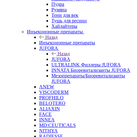
Пудра
Румяна
Тени для век
Тушь для ресниц
Хайлайтеры
Инъекционные препараты
Назад
Инъекционные препараты
JUFORA
Назад
JUFORA
ULTRALINK Филлеры JUFORA
INNATA Биоревитализанты JUFORA
Мезопрепараты/Биоревитализанты
JUFORA
ANEW
VISCODERM
PROFHILO
BELOTERO
ALIAXIN
FACE
INNEA
MD:CEUTICALS
NITHYA
RADIESSE