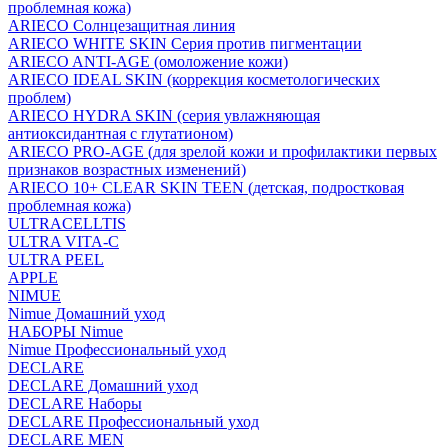
проблемная кожа)
ARIECO Солнцезащитная линия
ARIECO WHITE SKIN Серия против пигментации
ARIECO ANTI-AGE (омоложение кожи)
ARIECO IDEAL SKIN (коррекция косметологических
проблем)
ARIECO HYDRA SKIN (серия увлажняющая
антиоксидантная с глутатионом)
ARIECO PRO-AGE (для зрелой кожи и профилактики первых
признаков возрастных изменений)
ARIECO 10+ CLEAR SKIN TEEN (детская, подростковая
проблемная кожа)
ULTRACELLTIS
ULTRA VITA-C
ULTRA PEEL
APPLE
NIMUE
Nimue Домашний уход
НАБОРЫ Nimue
Nimue Профессиональный уход
DECLARE
DECLARE Домашний уход
DECLARE Наборы
DECLARE Профессиональный уход
DECLARE MEN