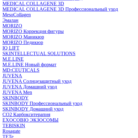
MEDICAL COLLAGENE 3D
MEDICAL COLLAGENE 3D Профессиональный уход
MesoCollagen
Эмалан
MORIZO
MORIZO Коррекция фигуры
MORIZO Маникюр
MORIZO Педикюр
IQ LIFT
SKINTELLECTUAL SOLUTIONS
M.E.LINE
M.E.LINE Новый формат
MD:CEUTICALS
JUVENA
JUVENA Солнцезащитный уход
JUVENA Домашний уход
JUVENA Men
SKINBODY
SKINBODY Профессиональный уход
SKINBODY Домашний уход
CO2 Карбокситерапия
EXOCOBIO ЭКЗОСОМЫ
TEBISKIN
Rosagate
TETe