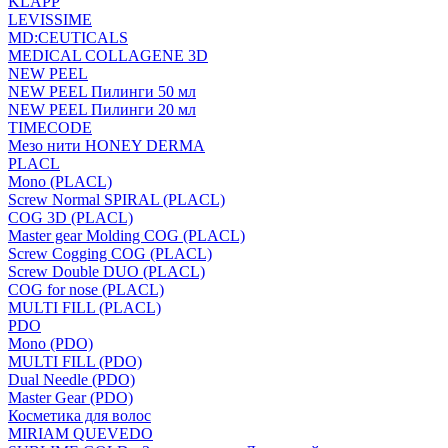
KLAPP
LEVISSIME
MD:CEUTICALS
MEDICAL COLLAGENE 3D
NEW PEEL
NEW PEEL Пилинги 50 мл
NEW PEEL Пилинги 20 мл
TIMECODE
Мезо нити HONEY DERMA
PLACL
Mono (PLACL)
Screw Normal SPIRAL (PLACL)
COG 3D (PLACL)
Master gear Molding COG (PLACL)
Screw Cogging COG (PLACL)
Screw Double DUO (PLACL)
COG for nose (PLACL)
MULTI FILL (PLACL)
PDO
Mono (PDO)
MULTI FILL (PDO)
Dual Needle (PDO)
Master Gear (PDO)
Косметика для волос
MIRIAM QUEVEDO