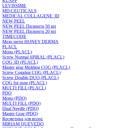
KLAPP
LEVISSIME
MD:CEUTICALS
MEDICAL COLLAGENE 3D
NEW PEEL
NEW PEEL Пилинги 50 мл
NEW PEEL Пилинги 20 мл
TIMECODE
Мезо нити HONEY DERMA
PLACL
Mono (PLACL)
Screw Normal SPIRAL (PLACL)
COG 3D (PLACL)
Master gear Molding COG (PLACL)
Screw Cogging COG (PLACL)
Screw Double DUO (PLACL)
COG for nose (PLACL)
MULTI FILL (PLACL)
PDO
Mono (PDO)
MULTI FILL (PDO)
Dual Needle (PDO)
Master Gear (PDO)
Косметика для волос
MIRIAM QUEVEDO