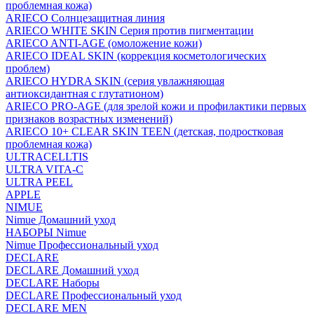
проблемная кожа)
ARIECO Солнцезащитная линия
ARIECO WHITE SKIN Серия против пигментации
ARIECO ANTI-AGE (омоложение кожи)
ARIECO IDEAL SKIN (коррекция косметологических
проблем)
ARIECO HYDRA SKIN (серия увлажняющая
антиоксидантная с глутатионом)
ARIECO PRO-AGE (для зрелой кожи и профилактики первых
признаков возрастных изменений)
ARIECO 10+ CLEAR SKIN TEEN (детская, подростковая
проблемная кожа)
ULTRACELLTIS
ULTRA VITA-C
ULTRA PEEL
APPLE
NIMUE
Nimue Домашний уход
НАБОРЫ Nimue
Nimue Профессиональный уход
DECLARE
DECLARE Домашний уход
DECLARE Наборы
DECLARE Профессиональный уход
DECLARE MEN