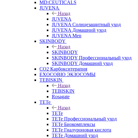
MD:CEUTICALS
JUVENA
Назад
JUVENA
JUVENA Солнцезащитный уход
JUVENA Домашний уход
JUVENA Men
SKINBODY
Назад
SKINBODY
SKINBODY Профессиональный уход
SKINBODY Домашний уход
CO2 Карбокситерапия
EXOCOBIO ЭКЗОСОМЫ
TEBISKIN
Назад
TEBISKIN
Rosagate
TETe
Назад
TETe
TETe Профессиональный уход
TETe Биокомплексы
TETe Гиалуроновая кислота
TETe Домашний уход