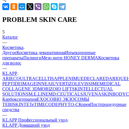
PROBLEM SKIN CARE
5
Каталог
—
Косметика
Другое
Косметика декоративная
Инъекционные
препараты
Пилинги
Мезо нити HONEY DERMA
Косметика
для волос
—
KLAPP
ARIECO
ULTRACELLTIS
APPLE
NIMUE
DECLARE
DARIQUE
PEPTIDE
IMAGE
INNEA
IUVER
TiZO
LEVISSIME
MEDICAL
COLLAGENE 3D
MORIZO
IQ LIFT
SKINTELLECTUAL
SOLUTIONS
M.E.LINE
MD:CEUTICALS
JUVENA
SKINBODY
C
Карбокситерапия
EXOCOBIO ЭКЗОСОМЫ
TEBISKIN
TETe
TIMECODE
PHYTO-C
Корея
Постпроцедурные
средства
—
KLAPP Профессиональный уход
KLAPP Домашний уход