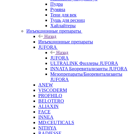
Пудра
Румяна
Тени для век
Тушь для ресниц
Хайлайтеры
Инъекционные препараты
Назад
Инъекционные препараты
JUFORA
Назад
JUFORA
ULTRALINK Филлеры JUFORA
INNATA Биоревитализанты JUFORA
Мезопрепараты/Биоревитализанты
JUFORA
ANEW
VISCODERM
PROFHILO
BELOTERO
ALIAXIN
FACE
INNEA
MD:CEUTICALS
NITHYA
RADIESSE