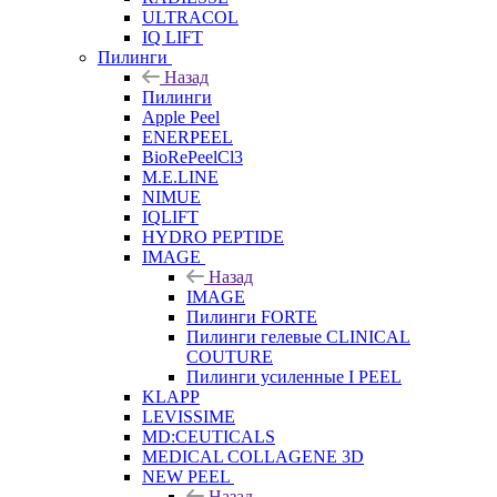
ULTRACOL
IQ LIFT
Пилинги
Назад
Пилинги
Apple Peel
ENERPEEL
BioRePeelCl3
M.E.LINE
NIMUE
IQLIFT
HYDRO PEPTIDE
IMAGE
Назад
IMAGE
Пилинги FORTE
Пилинги гелевые CLINICAL
COUTURE
Пилинги усиленные I PEEL
KLAPP
LEVISSIME
MD:CEUTICALS
MEDICAL COLLAGENE 3D
NEW PEEL
Назад