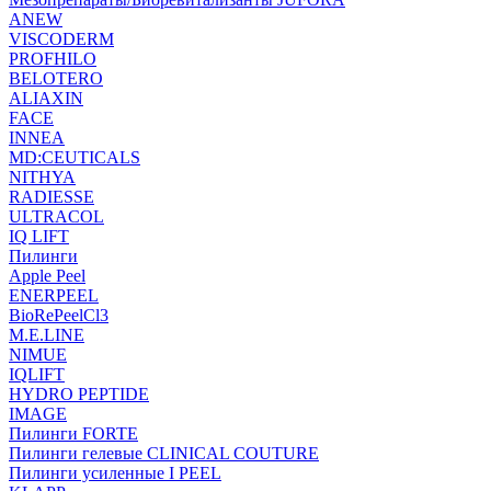
ANEW
VISCODERM
PROFHILO
BELOTERO
ALIAXIN
FACE
INNEA
MD:CEUTICALS
NITHYA
RADIESSE
ULTRACOL
IQ LIFT
Пилинги
Apple Peel
ENERPEEL
BioRePeelCl3
M.E.LINE
NIMUE
IQLIFT
HYDRO PEPTIDE
IMAGE
Пилинги FORTE
Пилинги гелевые CLINICAL COUTURE
Пилинги усиленные I PEEL