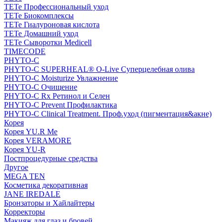
TETe Профессиональный уход
TETe Биокомплексы
TETe Гиалуроновая кислота
TETe Домашний уход
TETe Сыворотки Medicell
TIMECODE
PHYTO-C
PHYTO-C SUPERHEAL® O-Live Суперцелебная олива
PHYTO-C Moisturize Увлажнение
PHYTO-C Очищение
PHYTO-C Rx Ретинол и Селен
PHYTO-C Prevent Профилактика
PHYTO-C Clinical Treatment. Проф.уход (пигментация&акне)
Корея
Корея YU.R Me
Корея VERAMORE
Корея YU-R
Постпроцедурные средства
Другое
MEGA TEN
Косметика декоративная
JANE IREDALE
Бронзаторы и Хайлайтеры
Корректоры
Макияж для глаз и бровей