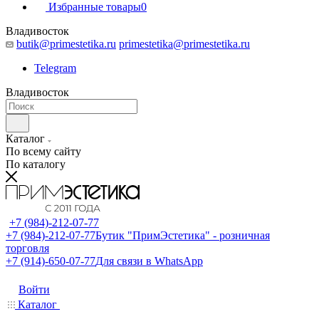
Избранные товары
0
Владивосток
butik@primestetika.ru
primestetika@primestetika.ru
Telegram
Владивосток
Каталог
По всему сайту
По каталогу
+7 (984)-212-07-77
+7 (984)-212-07-77
Бутик "ПримЭстетика" - розничная
торговля
+7 (914)-650-07-77
Для связи в WhatsApp
Войти
Каталог