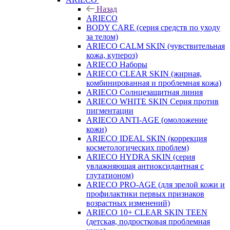
Назад
ARIECO
BODY CARE (серия средств по уходу
за телом)
ARIECO CALM SKIN (чувствительная
кожа, купероз)
ARIECO Наборы
ARIECO CLEAR SKIN (жирная,
комбинированная и проблемная кожа)
ARIECO Солнцезащитная линия
ARIECO WHITE SKIN Серия против
пигментации
ARIECO ANTI-AGE (омоложение
кожи)
ARIECO IDEAL SKIN (коррекция
косметологических проблем)
ARIECO HYDRA SKIN (серия
увлажняющая антиоксидантная с
глутатионом)
ARIECO PRO-AGE (для зрелой кожи и
профилактики первых признаков
возрастных изменений)
ARIECO 10+ CLEAR SKIN TEEN
(детская, подростковая проблемная