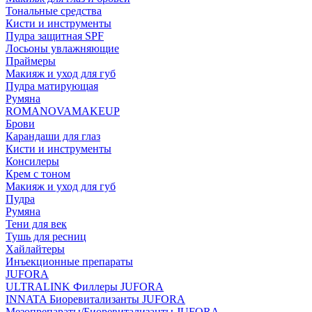
Тональные средства
Кисти и инструменты
Пудра защитная SPF
Лосьоны увлажняющие
Праймеры
Макияж и уход для губ
Пудра матирующая
Румяна
ROMANOVAMAKEUP
Брови
Карандаши для глаз
Кисти и инструменты
Консилеры
Крем с тоном
Макияж и уход для губ
Пудра
Румяна
Тени для век
Тушь для ресниц
Хайлайтеры
Инъекционные препараты
JUFORA
ULTRALINK Филлеры JUFORA
INNATA Биоревитализанты JUFORA
Мезопрепараты/Биоревитализанты JUFORA