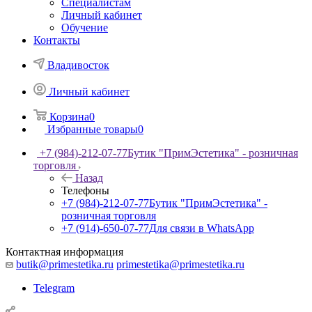
Специалистам
Личный кабинет
Обучение
Контакты
Владивосток
Личный кабинет
Корзина
0
Избранные товары
0
+7 (984)-212-07-77
Бутик "ПримЭстетика" - розничная
торговля
Назад
Телефоны
+7 (984)-212-07-77
Бутик "ПримЭстетика" -
розничная торговля
+7 (914)-650-07-77
Для связи в WhatsApp
Контактная информация
butik@primestetika.ru
primestetika@primestetika.ru
Telegram