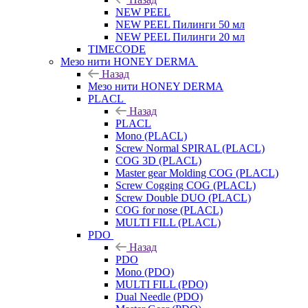
NEW PEEL
NEW PEEL Пилинги 50 мл
NEW PEEL Пилинги 20 мл
TIMECODE
Мезо нити HONEY DERMA
Назад
Мезо нити HONEY DERMA
PLACL
Назад
PLACL
Mono (PLACL)
Screw Normal SPIRAL (PLACL)
COG 3D (PLACL)
Master gear Molding COG (PLACL)
Screw Cogging COG (PLACL)
Screw Double DUO (PLACL)
COG for nose (PLACL)
MULTI FILL (PLACL)
PDO
Назад
PDO
Mono (PDO)
MULTI FILL (PDO)
Dual Needle (PDO)