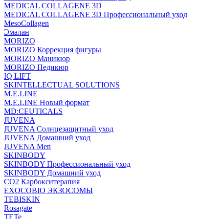
MEDICAL COLLAGENE 3D
MEDICAL COLLAGENE 3D Профессиональный уход
MesoCollagen
Эмалан
MORIZO
MORIZO Коррекция фигуры
MORIZO Маникюр
MORIZO Педикюр
IQ LIFT
SKINTELLECTUAL SOLUTIONS
M.E.LINE
M.E.LINE Новый формат
MD:CEUTICALS
JUVENA
JUVENA Солнцезащитный уход
JUVENA Домашний уход
JUVENA Men
SKINBODY
SKINBODY Профессиональный уход
SKINBODY Домашний уход
CO2 Карбокситерапия
EXOCOBIO ЭКЗОСОМЫ
TEBISKIN
Rosagate
TETe