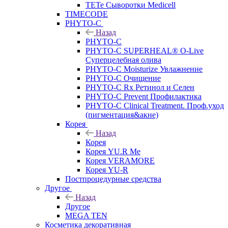
TETe Сыворотки Medicell
TIMECODE
PHYTO-C
Назад
PHYTO-C
PHYTO-C SUPERHEAL® O-Live
Суперцелебная олива
PHYTO-C Moisturize Увлажнение
PHYTO-C Очищение
PHYTO-C Rx Ретинол и Селен
PHYTO-C Prevent Профилактика
PHYTO-C Clinical Treatment. Проф.уход
(пигментация&акне)
Корея
Назад
Корея
Корея YU.R Me
Корея VERAMORE
Корея YU-R
Постпроцедурные средства
Другое
Назад
Другое
MEGA TEN
Косметика декоративная