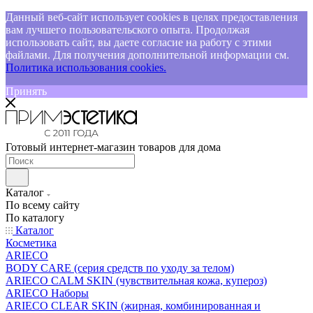
Данный веб-сайт использует cookies в целях предоставления
вам лучшего пользовательского опыта. Продолжая
использовать сайт, вы даете согласие на работу с этими
файлами. Для получения дополнительной информации см.
Политика использования cookies.
Принять
Готовый интернет-магазин товаров для дома
Каталог
По всему сайту
По каталогу
Каталог
Косметика
ARIECO
BODY CARE (серия средств по уходу за телом)
ARIECO CALM SKIN (чувствительная кожа, купероз)
ARIECO Наборы
ARIECO CLEAR SKIN (жирная, комбинированная и