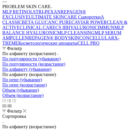
—
PROBLEM SKIN CARE
MLP RETINOL
STRI-PEXAN
REPAGEN®
EXCLUSIVE
ULTIMATE SKINCARE Сыворотки
A
CLASSIC
BETA GLUCAN
C PURE
CAVIAR POWER
CLEAN &
ACTIVE
CLINICAL CARE
CS III
HYALURONIC
IMMUN
MLP
BALANCE HYALURONIC
MLP CLEANSING
MLP SERUM
AMPULLEN
REPAGEN® BODY
SKINCONCELLULAR
X-
TREME
Косметологические аппараты
CELL PRO
Фильтр
По алфавиту (возрастание)
По популярности (убывание)
По популярности (возрастание)
По алфавиту (убывание)
По алфавиту (возрастание)
По цене (убывание)
По цене (возрастание)
Объем (убывание)
Объем (возрастание)
Фильтр
Сортировка
По алфавиту (возрастание)