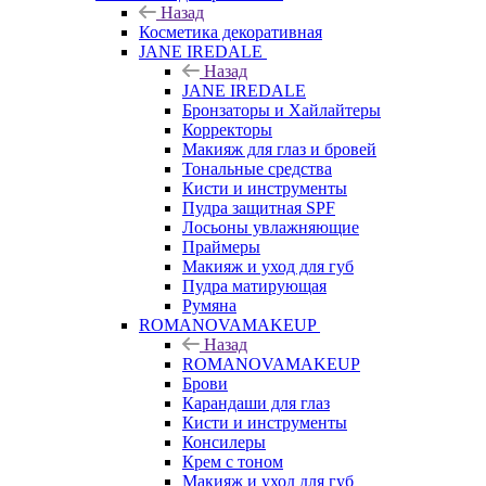
Назад
Косметика декоративная
JANE IREDALE
Назад
JANE IREDALE
Бронзаторы и Хайлайтеры
Корректоры
Макияж для глаз и бровей
Тональные средства
Кисти и инструменты
Пудра защитная SPF
Лосьоны увлажняющие
Праймеры
Макияж и уход для губ
Пудра матирующая
Румяна
ROMANOVAMAKEUP
Назад
ROMANOVAMAKEUP
Брови
Карандаши для глаз
Кисти и инструменты
Консилеры
Крем с тоном
Макияж и уход для губ