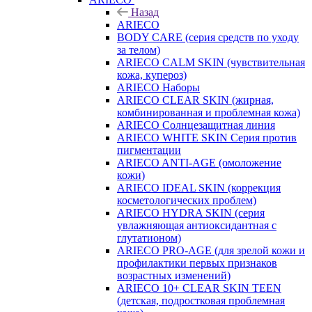
Назад
ARIECO
BODY CARE (серия средств по уходу
за телом)
ARIECO CALM SKIN (чувствительная
кожа, купероз)
ARIECO Наборы
ARIECO CLEAR SKIN (жирная,
комбинированная и проблемная кожа)
ARIECO Солнцезащитная линия
ARIECO WHITE SKIN Серия против
пигментации
ARIECO ANTI-AGE (омоложение
кожи)
ARIECO IDEAL SKIN (коррекция
косметологических проблем)
ARIECO HYDRA SKIN (серия
увлажняющая антиоксидантная с
глутатионом)
ARIECO PRO-AGE (для зрелой кожи и
профилактики первых признаков
возрастных изменений)
ARIECO 10+ CLEAR SKIN TEEN
(детская, подростковая проблемная