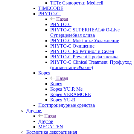
TETe Сыворотки Medicell
TIMECODE
PHYTO-C
Назад
PHYTO-C
PHYTO-C SUPERHEAL® O-Live
Суперцелебная олива
PHYTO-C Moisturize Увлажнение
PHYTO-C Очищение
PHYTO-C Rx Ретинол и Селен
PHYTO-C Prevent Профилактика
PHYTO-C Clinical Treatment. Проф.уход
(пигментация&акне)
Корея
Назад
Корея
Корея YU.R Me
Корея VERAMORE
Корея YU-R
Постпроцедурные средства
Другое
Назад
Другое
MEGA TEN
Косметика декоративная