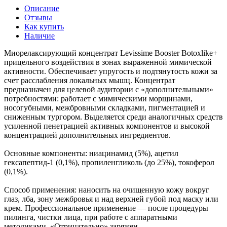
Описание
Отзывы
Как купить
Наличие
Миорелаксирующий концентрат Levissime Booster Botoxlike+
прицельного воздействия в зонах выраженной мимической
активности. Обеспечивает упругость и подтянутость кожи за
счет расслабления локальных мышц. Концентрат
предназначен для целевой аудитории с «дополнительными»
потребностями: работает с мимическими морщинами,
носогубными, межбровными складками, пигментацией и
сниженным тургором. Выделяется среди аналогичных средств
усиленной пенетрацией активных компонентов и высокой
концентрацией дополнительных ингредиентов.
Основные компоненты: ниацинамид (5%), ацетил
гексапептид-1 (0,1%), пропиленгликоль (до 25%), токоферол
(0,1%).
Способ применения: наносить на очищенную кожу вокруг
глаз, лба, зону межбровья и над верхней губой под маску или
крем. Профессиональное применение — после процедуры
пилинга, чистки лица, при работе с аппаратными
методиками. «Отрицательно» заряжен.