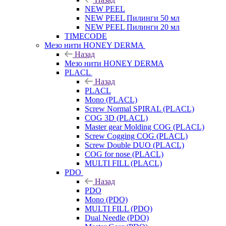
NEW PEEL
NEW PEEL Пилинги 50 мл
NEW PEEL Пилинги 20 мл
TIMECODE
Мезо нити HONEY DERMA
Назад
Мезо нити HONEY DERMA
PLACL
Назад
PLACL
Mono (PLACL)
Screw Normal SPIRAL (PLACL)
COG 3D (PLACL)
Master gear Molding COG (PLACL)
Screw Cogging COG (PLACL)
Screw Double DUO (PLACL)
COG for nose (PLACL)
MULTI FILL (PLACL)
PDO
Назад
PDO
Mono (PDO)
MULTI FILL (PDO)
Dual Needle (PDO)