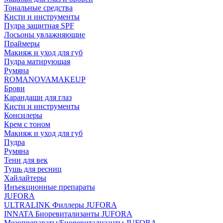
Тональные средства
Кисти и инструменты
Пудра защитная SPF
Лосьоны увлажняющие
Праймеры
Макияж и уход для губ
Пудра матирующая
Румяна
ROMANOVAMAKEUP
Брови
Карандаши для глаз
Кисти и инструменты
Консилеры
Крем с тоном
Макияж и уход для губ
Пудра
Румяна
Тени для век
Тушь для ресниц
Хайлайтеры
Инъекционные препараты
JUFORA
ULTRALINK Филлеры JUFORA
INNATA Биоревитализанты JUFORA
Мезопрепараты/Биоревитализанты JUFORA