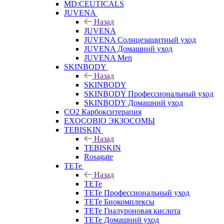
MD:CEUTICALS
JUVENA
Назад
JUVENA
JUVENA Солнцезащитный уход
JUVENA Домашний уход
JUVENA Men
SKINBODY
Назад
SKINBODY
SKINBODY Профессиональный уход
SKINBODY Домашний уход
CO2 Карбокситерапия
EXOCOBIO ЭКЗОСОМЫ
TEBISKIN
Назад
TEBISKIN
Rosagate
TETe
Назад
TETe
TETe Профессиональный уход
TETe Биокомплексы
TETe Гиалуроновая кислота
TETe Домашний уход