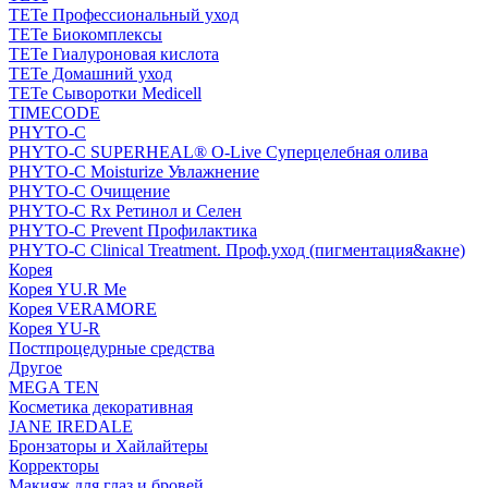
TETe Профессиональный уход
TETe Биокомплексы
TETe Гиалуроновая кислота
TETe Домашний уход
TETe Сыворотки Medicell
TIMECODE
PHYTO-C
PHYTO-C SUPERHEAL® O-Live Суперцелебная олива
PHYTO-C Moisturize Увлажнение
PHYTO-C Очищение
PHYTO-C Rx Ретинол и Селен
PHYTO-C Prevent Профилактика
PHYTO-C Clinical Treatment. Проф.уход (пигментация&акне)
Корея
Корея YU.R Me
Корея VERAMORE
Корея YU-R
Постпроцедурные средства
Другое
MEGA TEN
Косметика декоративная
JANE IREDALE
Бронзаторы и Хайлайтеры
Корректоры
Макияж для глаз и бровей