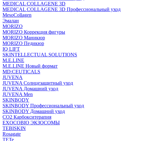
MEDICAL COLLAGENE 3D
MEDICAL COLLAGENE 3D Профессиональный уход
MesoCollagen
Эмалан
MORIZO
MORIZO Коррекция фигуры
MORIZO Маникюр
MORIZO Педикюр
IQ LIFT
SKINTELLECTUAL SOLUTIONS
M.E.LINE
M.E.LINE Новый формат
MD:CEUTICALS
JUVENA
JUVENA Солнцезащитный уход
JUVENA Домашний уход
JUVENA Men
SKINBODY
SKINBODY Профессиональный уход
SKINBODY Домашний уход
CO2 Карбокситерапия
EXOCOBIO ЭКЗОСОМЫ
TEBISKIN
Rosagate
TETe