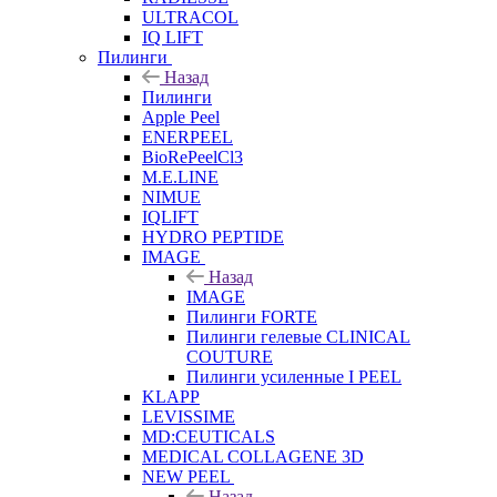
ULTRACOL
IQ LIFT
Пилинги
Назад
Пилинги
Apple Peel
ENERPEEL
BioRePeelCl3
M.E.LINE
NIMUE
IQLIFT
HYDRO PEPTIDE
IMAGE
Назад
IMAGE
Пилинги FORTE
Пилинги гелевые CLINICAL
COUTURE
Пилинги усиленные I PEEL
KLAPP
LEVISSIME
MD:CEUTICALS
MEDICAL COLLAGENE 3D
NEW PEEL
Назад