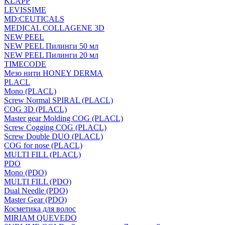
KLAPP
LEVISSIME
MD:CEUTICALS
MEDICAL COLLAGENE 3D
NEW PEEL
NEW PEEL Пилинги 50 мл
NEW PEEL Пилинги 20 мл
TIMECODE
Мезо нити HONEY DERMA
PLACL
Mono (PLACL)
Screw Normal SPIRAL (PLACL)
COG 3D (PLACL)
Master gear Molding COG (PLACL)
Screw Cogging COG (PLACL)
Screw Double DUO (PLACL)
COG for nose (PLACL)
MULTI FILL (PLACL)
PDO
Mono (PDO)
MULTI FILL (PDO)
Dual Needle (PDO)
Master Gear (PDO)
Косметика для волос
MIRIAM QUEVEDO