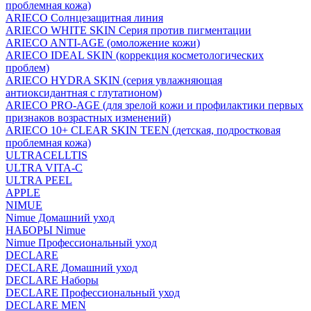
проблемная кожа)
ARIECO Солнцезащитная линия
ARIECO WHITE SKIN Серия против пигментации
ARIECO ANTI-AGE (омоложение кожи)
ARIECO IDEAL SKIN (коррекция косметологических
проблем)
ARIECO HYDRA SKIN (серия увлажняющая
антиоксидантная с глутатионом)
ARIECO PRO-AGE (для зрелой кожи и профилактики первых
признаков возрастных изменений)
ARIECO 10+ CLEAR SKIN TEEN (детская, подростковая
проблемная кожа)
ULTRACELLTIS
ULTRA VITA-C
ULTRA PEEL
APPLE
NIMUE
Nimue Домашний уход
НАБОРЫ Nimue
Nimue Профессиональный уход
DECLARE
DECLARE Домашний уход
DECLARE Наборы
DECLARE Профессиональный уход
DECLARE MEN