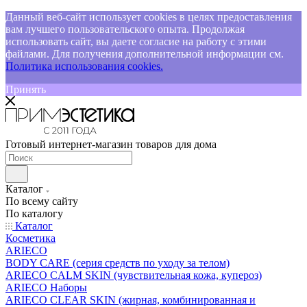
Данный веб-сайт использует cookies в целях предоставления
вам лучшего пользовательского опыта. Продолжая
использовать сайт, вы даете согласие на работу с этими
файлами. Для получения дополнительной информации см.
Политика использования cookies.
Принять
Готовый интернет-магазин товаров для дома
Каталог
По всему сайту
По каталогу
Каталог
Косметика
ARIECO
BODY CARE (серия средств по уходу за телом)
ARIECO CALM SKIN (чувствительная кожа, купероз)
ARIECO Наборы
ARIECO CLEAR SKIN (жирная, комбинированная и