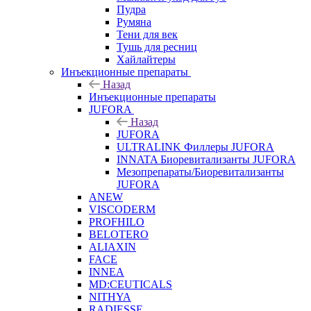
Пудра
Румяна
Тени для век
Тушь для ресниц
Хайлайтеры
Инъекционные препараты
Назад
Инъекционные препараты
JUFORA
Назад
JUFORA
ULTRALINK Филлеры JUFORA
INNATA Биоревитализанты JUFORA
Мезопрепараты/Биоревитализанты
JUFORA
ANEW
VISCODERM
PROFHILO
BELOTERO
ALIAXIN
FACE
INNEA
MD:CEUTICALS
NITHYA
RADIESSE