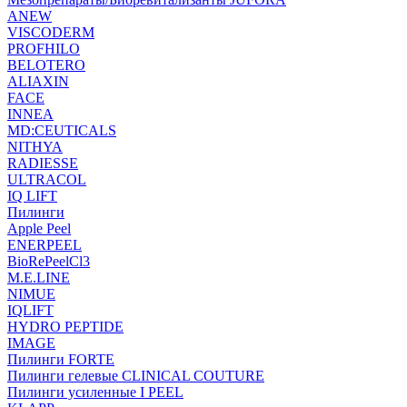
ANEW
VISCODERM
PROFHILO
BELOTERO
ALIAXIN
FACE
INNEA
MD:CEUTICALS
NITHYA
RADIESSE
ULTRACOL
IQ LIFT
Пилинги
Apple Peel
ENERPEEL
BioRePeelCl3
M.E.LINE
NIMUE
IQLIFT
HYDRO PEPTIDE
IMAGE
Пилинги FORTE
Пилинги гелевые CLINICAL COUTURE
Пилинги усиленные I PEEL