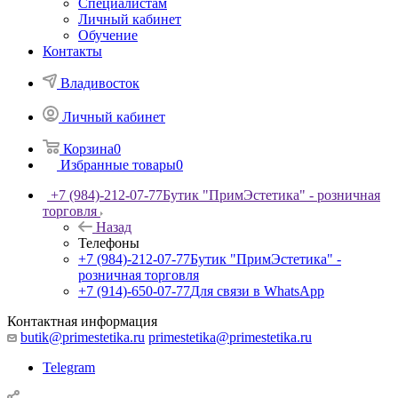
Специалистам
Личный кабинет
Обучение
Контакты
Владивосток
Личный кабинет
Корзина
0
Избранные товары
0
+7 (984)-212-07-77
Бутик "ПримЭстетика" - розничная
торговля
Назад
Телефоны
+7 (984)-212-07-77
Бутик "ПримЭстетика" -
розничная торговля
+7 (914)-650-07-77
Для связи в WhatsApp
Контактная информация
butik@primestetika.ru
primestetika@primestetika.ru
Telegram