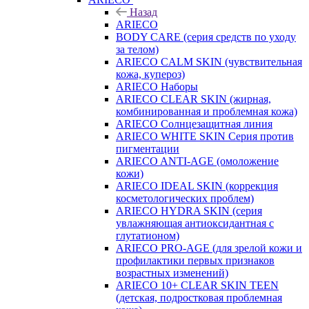
Назад
ARIECO
BODY CARE (серия средств по уходу
за телом)
ARIECO CALM SKIN (чувствительная
кожа, купероз)
ARIECO Наборы
ARIECO CLEAR SKIN (жирная,
комбинированная и проблемная кожа)
ARIECO Солнцезащитная линия
ARIECO WHITE SKIN Серия против
пигментации
ARIECO ANTI-AGE (омоложение
кожи)
ARIECO IDEAL SKIN (коррекция
косметологических проблем)
ARIECO HYDRA SKIN (серия
увлажняющая антиоксидантная с
глутатионом)
ARIECO PRO-AGE (для зрелой кожи и
профилактики первых признаков
возрастных изменений)
ARIECO 10+ CLEAR SKIN TEEN
(детская, подростковая проблемная