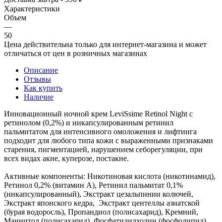
Характеристики
Объем
—
50
Цена действительна только для интернет-магазина и может
отличаться от цен в розничных магазинах
Описание
Отзывы
Как купить
Наличие
Инновационный ночной крем LeviSsime Retinol Night с
ретинолом (0,2%) и инкапсулированным ретинил
пальмитатом для интенсивного омоложения и лифтинга
подходит для любого типа кожи с выраженными признаками
старения, пигментацией, нарушением себорегуляции, при
всех видах акне, куперозе, постакне.
Активные компоненты: Никотиновая кислота (никотинамид),
Ретинол 0,2% (витамин А), Ретинил пальмитат 0,1%
(инкапсулированный), Экстракт цезальпинии колючей,
Экстракт японского кедра, Экстракт центеллы азиатской
(бурая водоросль), Пропандиол (полисахарид), Кремний,
Маннитол (полисахарид), Фосфатидилхолин (фосфолипид),