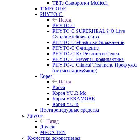
TETe Сыворотки Medicell
TIMECODE
PHYTO-C
Назад
PHYTO-C
PHYTO-C SUPERHEAL® O-Live
Суперцелебная олива
PHYTO-C Moisturize Увлажнение
PHYTO-C Очищение
PHYTO-C Rx Ретинол и Селен
PHYTO-C Prevent Профилактика
PHYTO-C Clinical Treatment. Проф.уход
(пигментация&акне)
Корея
Назад
Корея
Корея YU.R Me
Корея VERAMORE
Корея YU-R
Постпроцедурные средства
Другое
Назад
Другое
MEGA TEN
Косметика декоративная