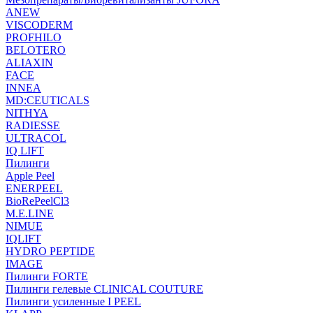
ANEW
VISCODERM
PROFHILO
BELOTERO
ALIAXIN
FACE
INNEA
MD:CEUTICALS
NITHYA
RADIESSE
ULTRACOL
IQ LIFT
Пилинги
Apple Peel
ENERPEEL
BioRePeelCl3
M.E.LINE
NIMUE
IQLIFT
HYDRO PEPTIDE
IMAGE
Пилинги FORTE
Пилинги гелевые CLINICAL COUTURE
Пилинги усиленные I PEEL