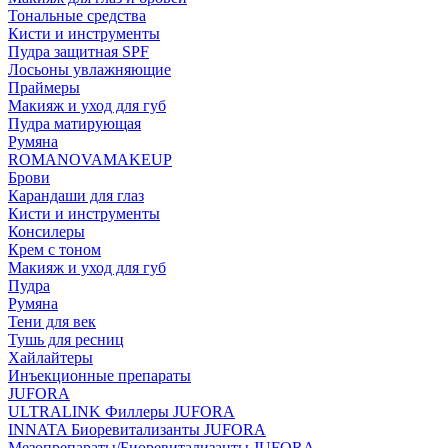
Тональные средства
Кисти и инструменты
Пудра защитная SPF
Лосьоны увлажняющие
Праймеры
Макияж и уход для губ
Пудра матирующая
Румяна
ROMANOVAMAKEUP
Брови
Карандаши для глаз
Кисти и инструменты
Консилеры
Крем с тоном
Макияж и уход для губ
Пудра
Румяна
Тени для век
Тушь для ресниц
Хайлайтеры
Инъекционные препараты
JUFORA
ULTRALINK Филлеры JUFORA
INNATA Биоревитализанты JUFORA
Мезопрепараты/Биоревитализанты JUFORA