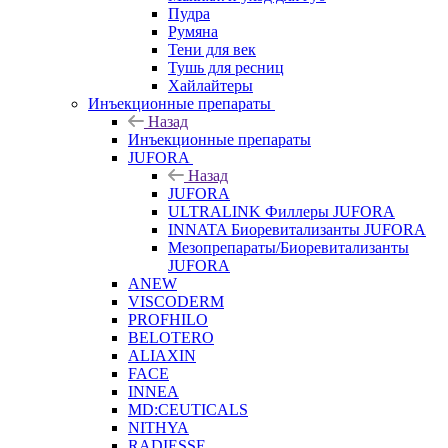
Пудра
Румяна
Тени для век
Тушь для ресниц
Хайлайтеры
Инъекционные препараты
Назад
Инъекционные препараты
JUFORA
Назад
JUFORA
ULTRALINK Филлеры JUFORA
INNATA Биоревитализанты JUFORA
Мезопрепараты/Биоревитализанты
JUFORA
ANEW
VISCODERM
PROFHILO
BELOTERO
ALIAXIN
FACE
INNEA
MD:CEUTICALS
NITHYA
RADIESSE