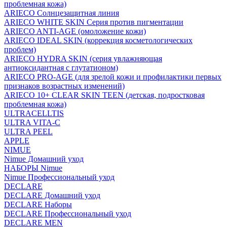
проблемная кожа)
ARIECO Солнцезащитная линия
ARIECO WHITE SKIN Серия против пигментации
ARIECO ANTI-AGE (омоложение кожи)
ARIECO IDEAL SKIN (коррекция косметологических
проблем)
ARIECO HYDRA SKIN (серия увлажняющая
антиоксидантная с глутатионом)
ARIECO PRO-AGE (для зрелой кожи и профилактики первых
признаков возрастных изменений)
ARIECO 10+ CLEAR SKIN TEEN (детская, подростковая
проблемная кожа)
ULTRACELLTIS
ULTRA VITA-C
ULTRA PEEL
APPLE
NIMUE
Nimue Домашний уход
НАБОРЫ Nimue
Nimue Профессиональный уход
DECLARE
DECLARE Домашний уход
DECLARE Наборы
DECLARE Профессиональный уход
DECLARE MEN