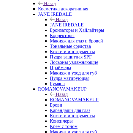
Назад
Косметика декоративная
JANE IREDALE
Назад
JANE IREDALE
Бронзаторы и Хайлайтеры
Корректоры
Макияж для глаз и бровей
Тональные средства
Кисти и инструменты
Пудра защитная SPF
Лосьоны увлажняющие
Праймеры
Макияж и уход для губ
Пудра матирующая
Румяна
ROMANOVAMAKEUP
Назад
ROMANOVAMAKEUP
Брови
Карандаши для глаз
Кисти и инструменты
Консилеры
Крем с тоном
Макияж и уход для губ