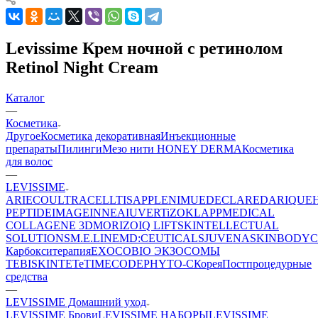
Levissime Крем ночной с ретинолом
Retinol Night Cream
Каталог
—
Косметика
Другое
Косметика декоративная
Инъекционные
препараты
Пилинги
Мезо нити HONEY DERMA
Косметика
для волос
—
LEVISSIME
ARIECO
ULTRACELLTIS
APPLE
NIMUE
DECLARE
DARIQUE
PEPTIDE
IMAGE
INNEA
IUVER
TiZO
KLAPP
MEDICAL
COLLAGENE 3D
MORIZO
IQ LIFT
SKINTELLECTUAL
SOLUTIONS
M.E.LINE
MD:CEUTICALS
JUVENA
SKINBODY
C
Карбокситерапия
EXOCOBIO ЭКЗОСОМЫ
TEBISKIN
TETe
TIMECODE
PHYTO-C
Корея
Постпроцедурные
средства
—
LEVISSIME Домашний уход
LEVISSIME Брови
LEVISSIME НАБОРЫ
LEVISSIME