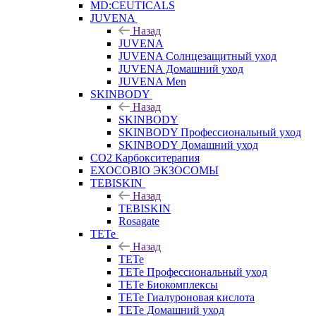
MD:CEUTICALS
JUVENA
Назад
JUVENA
JUVENA Солнцезащитный уход
JUVENA Домашний уход
JUVENA Men
SKINBODY
Назад
SKINBODY
SKINBODY Профессиональный уход
SKINBODY Домашний уход
CO2 Карбокситерапия
EXOCOBIO ЭКЗОСОМЫ
TEBISKIN
Назад
TEBISKIN
Rosagate
TETe
Назад
TETe
TETe Профессиональный уход
TETe Биокомплексы
TETe Гиалуроновая кислота
TETe Домашний уход