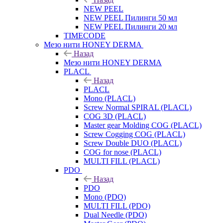
NEW PEEL
NEW PEEL Пилинги 50 мл
NEW PEEL Пилинги 20 мл
TIMECODE
Мезо нити HONEY DERMA
Назад
Мезо нити HONEY DERMA
PLACL
Назад
PLACL
Mono (PLACL)
Screw Normal SPIRAL (PLACL)
COG 3D (PLACL)
Master gear Molding COG (PLACL)
Screw Cogging COG (PLACL)
Screw Double DUO (PLACL)
COG for nose (PLACL)
MULTI FILL (PLACL)
PDO
Назад
PDO
Mono (PDO)
MULTI FILL (PDO)
Dual Needle (PDO)