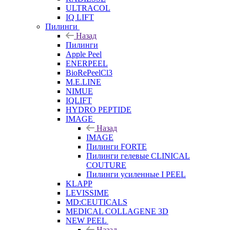
ULTRACOL
IQ LIFT
Пилинги
Назад
Пилинги
Apple Peel
ENERPEEL
BioRePeelCl3
M.E.LINE
NIMUE
IQLIFT
HYDRO PEPTIDE
IMAGE
Назад
IMAGE
Пилинги FORTE
Пилинги гелевые CLINICAL
COUTURE
Пилинги усиленные I PEEL
KLAPP
LEVISSIME
MD:CEUTICALS
MEDICAL COLLAGENE 3D
NEW PEEL
Назад