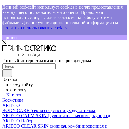
Данный веб-сайт использует cookies в целях предоставления
вам лучшего пользовательского опыта. Продолжая
использовать сайт, вы даете согласие на работу с этими
файлами. Для получения дополнительной информации см.
Политика использования cookies.
Принять
Готовый интернет-магазин товаров для дома
Каталог
По всему сайту
По каталогу
Каталог
Косметика
ARIECO
BODY CARE (серия средств по уходу за телом)
ARIECO CALM SKIN (чувствительная кожа, купероз)
ARIECO Наборы
ARIECO CLEAR SKIN (жирная, комбинированная и