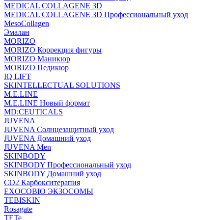
MEDICAL COLLAGENE 3D
MEDICAL COLLAGENE 3D Профессиональный уход
MesoCollagen
Эмалан
MORIZO
MORIZO Коррекция фигуры
MORIZO Маникюр
MORIZO Педикюр
IQ LIFT
SKINTELLECTUAL SOLUTIONS
M.E.LINE
M.E.LINE Новый формат
MD:CEUTICALS
JUVENA
JUVENA Солнцезащитный уход
JUVENA Домашний уход
JUVENA Men
SKINBODY
SKINBODY Профессиональный уход
SKINBODY Домашний уход
CO2 Карбокситерапия
EXOCOBIO ЭКЗОСОМЫ
TEBISKIN
Rosagate
TETe