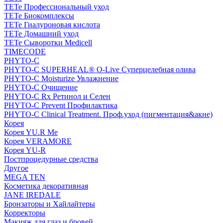
TETe Профессиональный уход
TETe Биокомплексы
TETe Гиалуроновая кислота
TETe Домашний уход
TETe Сыворотки Medicell
TIMECODE
PHYTO-C
PHYTO-C SUPERHEAL® O-Live Суперцелебная олива
PHYTO-C Moisturize Увлажнение
PHYTO-C Очищение
PHYTO-C Rx Ретинол и Селен
PHYTO-C Prevent Профилактика
PHYTO-C Clinical Treatment. Проф.уход (пигментация&акне)
Корея
Корея YU.R Me
Корея VERAMORE
Корея YU-R
Постпроцедурные средства
Другое
MEGA TEN
Косметика декоративная
JANE IREDALE
Бронзаторы и Хайлайтеры
Корректоры
Макияж для глаз и бровей