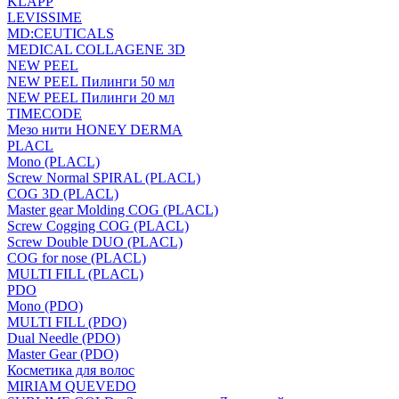
KLAPP
LEVISSIME
MD:CEUTICALS
MEDICAL COLLAGENE 3D
NEW PEEL
NEW PEEL Пилинги 50 мл
NEW PEEL Пилинги 20 мл
TIMECODE
Мезо нити HONEY DERMA
PLACL
Mono (PLACL)
Screw Normal SPIRAL (PLACL)
COG 3D (PLACL)
Master gear Molding COG (PLACL)
Screw Cogging COG (PLACL)
Screw Double DUO (PLACL)
COG for nose (PLACL)
MULTI FILL (PLACL)
PDO
Mono (PDO)
MULTI FILL (PDO)
Dual Needle (PDO)
Master Gear (PDO)
Косметика для волос
MIRIAM QUEVEDO