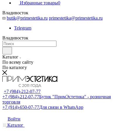
Избранные товары
0
Владивосток
butik@primestetika.ru
primestetika@primestetika.ru
Telegram
Владивосток
Каталог
По всему сайту
По каталогу
+7 (984)-212-07-77
+7 (984)-212-07-77
Бутик "ПримЭстетика" - розничная
торговля
+7 (914)-650-07-77
Для связи в WhatsApp
Войти
Каталог