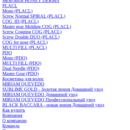
Мезо нити HONEY DERMA
PLACL
Mono (PLACL)
Screw Normal SPIRAL (PLACL)
COG 3D (PLACL)
Master gear Molding COG (PLACL)
Screw Cogging COG (PLACL)
Screw Double DUO (PLACL)
COG for nose (PLACL)
MULTI FILL (PLACL)
PDO
Mono (PDO)
MULTI FILL (PDO)
Dual Needle (PDO)
Master Gear (PDO)
Косметика для волос
MIRIAM QUEVEDO
SUBLIME GOLD - Золотая линия Домашний уход
MIRIAM QUEVEDO Домашний уход
MIRIAM QUEVEDO Профессиональный уход
BLACK BACCARA - новая линия Домашний уход
Как купить
Компания
О компании
Команда