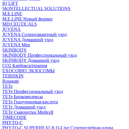
IQ LIFT
SKINTELLECTUAL SOLUTIONS
M.E.LINE
M.E.LINE Новый формат
MD:CEUTICALS
JUVENA
JUVENA Солнцезащитный уход
JUVENA Домашний уход
JUVENA Men
SKINBODY
SKINBODY Профессиональный уход
SKINBODY Домашний уход
CO2 Карбокситерапия
EXOCOBIO ЭКЗОСОМЫ
TEBISKIN
Rosagate
TETe
TETe Профессиональный уход
TETe Биокомплексы
TETe Гиалуроновая кислота
TETe Домашний уход
TETe Сыворотки Medicell
TIMECODE
PHYTO-C
PHYTO-C SUPERHEAL® O-Live Суперцелебная олива