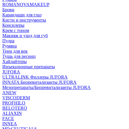
ROMANOVAMAKEUP
Брови
Карандаши для глаз
Кисти и инструменты
Консилеры
Крем с тоном
Макияж и уход для губ
Пудра
Румяна
Тени для век
Тушь для ресниц
Хайлайтеры
Инъекционные препараты
JUFORA
ULTRALINK Филлеры JUFORA
INNATA Биоревитализанты JUFORA
Мезопрепараты/Биоревитализанты JUFORA
ANEW
VISCODERM
PROFHILO
BELOTERO
ALIAXIN
FACE
INNEA
MD:CEUTICALS