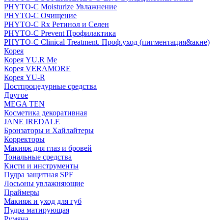
PHYTO-C Moisturize Увлажнение
PHYTO-C Очищение
PHYTO-C Rx Ретинол и Селен
PHYTO-C Prevent Профилактика
PHYTO-C Clinical Treatment. Проф.уход (пигментация&акне)
Корея
Корея YU.R Me
Корея VERAMORE
Корея YU-R
Постпроцедурные средства
Другое
MEGA TEN
Косметика декоративная
JANE IREDALE
Бронзаторы и Хайлайтеры
Корректоры
Макияж для глаз и бровей
Тональные средства
Кисти и инструменты
Пудра защитная SPF
Лосьоны увлажняющие
Праймеры
Макияж и уход для губ
Пудра матирующая
Румяна