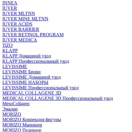
INNEA
IUVER
IUVER MLTNN
IUVER MINE MLTNN
IUVER ACIDS
IUVER BARRIER
IUVER RETINOL PROGRAM
IUVER MEDICA
TiZO
KLAPP
KLAPP Домашний уход
KLAPP Профессиональный уход
LEVISSIME
LEVISSIME Брови
LEVISSIME Домашний уход
LEVISSIME НАБОРЫ
LEVISSIME Профессиональный уход
MEDICAL COLLAGENE 3D
MEDICAL COLLAGENE 3D Профессиональный уход
MesoCollagen
Эмалан
MORIZO
MORIZO Коррекция фигуры
MORIZO Маникюр
MORIZO Педикюр