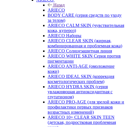
Назад
ARIECO
BODY CARE (серия средств по уходу
за телом)
ARIECO CALM SKIN (чувствительная
кожа, купероз)
ARIECO Наборы
ARIECO CLEAR SKIN (жирная,
комбинированная и проблемная кожа)
ARIECO Солнцезащитная линия
ARIECO WHITE SKIN Серия против
пигментации
ARIECO ANTI-AGE (омоложение
кожи)
ARIECO IDEAL SKIN (коррекция
косметологических проблем)
ARIECO HYDRA SKIN (серия
увлажняющая антиоксидантная с
глутатионом)
ARIECO PRO-AGE (для зрелой кожи и
профилактики первых признаков
возрастных изменений)
ARIECO 10+ CLEAR SKIN TEEN
(детская, подростковая проблемная