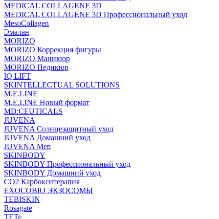
MEDICAL COLLAGENE 3D
MEDICAL COLLAGENE 3D Профессиональный уход
MesoCollagen
Эмалан
MORIZO
MORIZO Коррекция фигуры
MORIZO Маникюр
MORIZO Педикюр
IQ LIFT
SKINTELLECTUAL SOLUTIONS
M.E.LINE
M.E.LINE Новый формат
MD:CEUTICALS
JUVENA
JUVENA Солнцезащитный уход
JUVENA Домашний уход
JUVENA Men
SKINBODY
SKINBODY Профессиональный уход
SKINBODY Домашний уход
CO2 Карбокситерапия
EXOCOBIO ЭКЗОСОМЫ
TEBISKIN
Rosagate
TETe