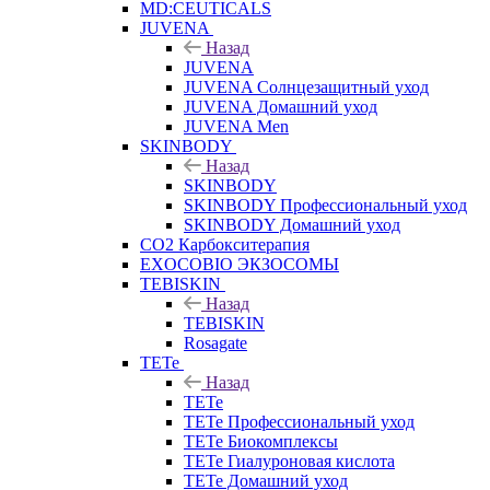
MD:CEUTICALS
JUVENA
Назад
JUVENA
JUVENA Солнцезащитный уход
JUVENA Домашний уход
JUVENA Men
SKINBODY
Назад
SKINBODY
SKINBODY Профессиональный уход
SKINBODY Домашний уход
CO2 Карбокситерапия
EXOCOBIO ЭКЗОСОМЫ
TEBISKIN
Назад
TEBISKIN
Rosagate
TETe
Назад
TETe
TETe Профессиональный уход
TETe Биокомплексы
TETe Гиалуроновая кислота
TETe Домашний уход