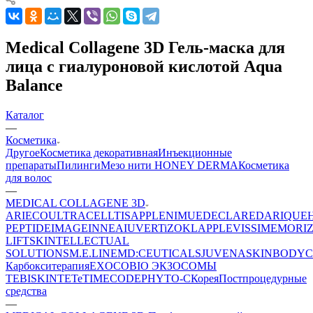
Medical Collagene 3D Гель-маска для
лица с гиалуроновой кислотой Aqua
Balance
Каталог
—
Косметика
Другое
Косметика декоративная
Инъекционные
препараты
Пилинги
Мезо нити HONEY DERMA
Косметика
для волос
—
MEDICAL COLLAGENE 3D
ARIECO
ULTRACELLTIS
APPLE
NIMUE
DECLARE
DARIQUE
PEPTIDE
IMAGE
INNEA
IUVER
TiZO
KLAPP
LEVISSIME
MORI
LIFT
SKINTELLECTUAL
SOLUTIONS
M.E.LINE
MD:CEUTICALS
JUVENA
SKINBODY
C
Карбокситерапия
EXOCOBIO ЭКЗОСОМЫ
TEBISKIN
TETe
TIMECODE
PHYTO-C
Корея
Постпроцедурные
средства
—