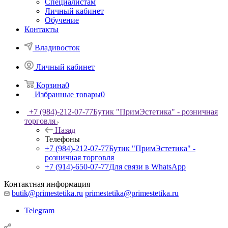
Специалистам
Личный кабинет
Обучение
Контакты
Владивосток
Личный кабинет
Корзина
0
Избранные товары
0
+7 (984)-212-07-77
Бутик "ПримЭстетика" - розничная
торговля
Назад
Телефоны
+7 (984)-212-07-77
Бутик "ПримЭстетика" -
розничная торговля
+7 (914)-650-07-77
Для связи в WhatsApp
Контактная информация
butik@primestetika.ru
primestetika@primestetika.ru
Telegram