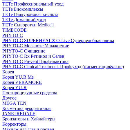
TETe Профессиональный уход
TETe Биокомплексы
TETe Гиалуроновая кислота
TETe Домашний уход
TETe Сыворотки Medicell
TIMECODE
PHYTO-C
PHYTO-C SUPERHEAL® O-Live Суперцелебная олива
PHYTO-C Moisturize Увлажнение
PHYTO-C Очищение
PHYTO-C Rx Ретинол и Селен
PHYTO-C Prevent Профилактика
PHYTO-C Clinical Treatment. Проф.уход (пигментация&акне)
Корея
Корея YU.R Me
Корея VERAMORE
Корея YU-R
Постпроцедурные средства
Другое
MEGA TEN
Косметика декоративная
JANE IREDALE
Бронзаторы и Хайлайтеры
Корректоры
Макияж для глаз и бровей