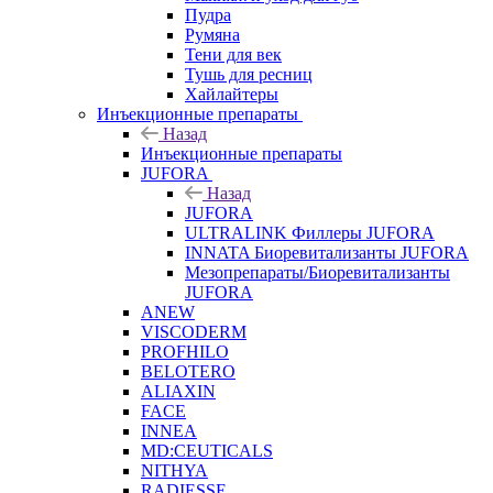
Пудра
Румяна
Тени для век
Тушь для ресниц
Хайлайтеры
Инъекционные препараты
Назад
Инъекционные препараты
JUFORA
Назад
JUFORA
ULTRALINK Филлеры JUFORA
INNATA Биоревитализанты JUFORA
Мезопрепараты/Биоревитализанты
JUFORA
ANEW
VISCODERM
PROFHILO
BELOTERO
ALIAXIN
FACE
INNEA
MD:CEUTICALS
NITHYA
RADIESSE