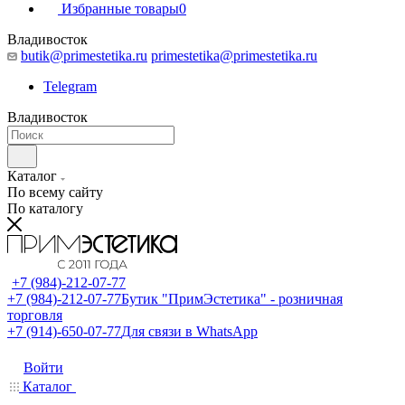
Избранные товары
0
Владивосток
butik@primestetika.ru
primestetika@primestetika.ru
Telegram
Владивосток
Каталог
По всему сайту
По каталогу
+7 (984)-212-07-77
+7 (984)-212-07-77
Бутик "ПримЭстетика" - розничная
торговля
+7 (914)-650-07-77
Для связи в WhatsApp
Войти
Каталог