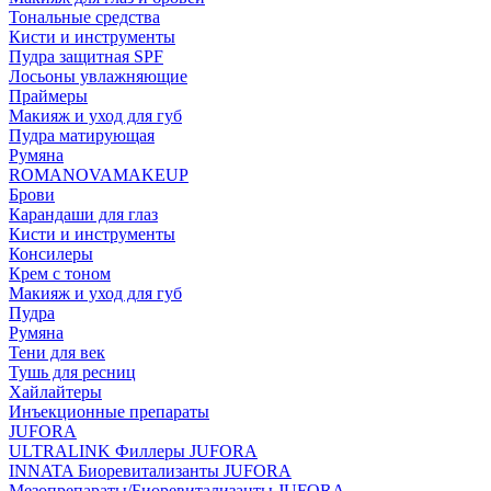
Тональные средства
Кисти и инструменты
Пудра защитная SPF
Лосьоны увлажняющие
Праймеры
Макияж и уход для губ
Пудра матирующая
Румяна
ROMANOVAMAKEUP
Брови
Карандаши для глаз
Кисти и инструменты
Консилеры
Крем с тоном
Макияж и уход для губ
Пудра
Румяна
Тени для век
Тушь для ресниц
Хайлайтеры
Инъекционные препараты
JUFORA
ULTRALINK Филлеры JUFORA
INNATA Биоревитализанты JUFORA
Мезопрепараты/Биоревитализанты JUFORA