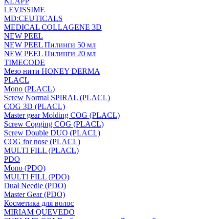
KLAPP
LEVISSIME
MD:CEUTICALS
MEDICAL COLLAGENE 3D
NEW PEEL
NEW PEEL Пилинги 50 мл
NEW PEEL Пилинги 20 мл
TIMECODE
Мезо нити HONEY DERMA
PLACL
Mono (PLACL)
Screw Normal SPIRAL (PLACL)
COG 3D (PLACL)
Master gear Molding COG (PLACL)
Screw Cogging COG (PLACL)
Screw Double DUO (PLACL)
COG for nose (PLACL)
MULTI FILL (PLACL)
PDO
Mono (PDO)
MULTI FILL (PDO)
Dual Needle (PDO)
Master Gear (PDO)
Косметика для волос
MIRIAM QUEVEDO