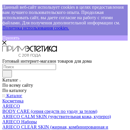
Данный веб-сайт использует cookies в целях предоставления
вам лучшего пользовательского опыта. Продолжая
использовать сайт, вы даете согласие на работу с этими
файлами. Для получения дополнительной информации см.
Политика использования cookies.
Принять
Готовый интернет-магазин товаров для дома
Каталог
По всему сайту
По каталогу
Каталог
Косметика
ARIECO
BODY CARE (серия средств по уходу за телом)
ARIECO CALM SKIN (чувствительная кожа, купероз)
ARIECO Наборы
ARIECO CLEAR SKIN (жирная, комбинированная и