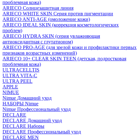
проблемная кожа)
ARIECO Солнцезащитная линия
ARIECO WHITE SKIN Серия против пигментации
ARIECO ANTI-AGE (омоложение кожи)
ARIECO IDEAL SKIN (коррекция косметологических
проблем)
ARIECO HYDRA SKIN (серия увлажняющая
антиоксидантная с глутатионом)
ARIECO PRO-AGE (для зрелой кожи и профилактики первых
признаков возрастных изменений)
ARIECO 10+ CLEAR SKIN TEEN (детская, подростковая
проблемная кожа)
ULTRACELLTIS
ULTRA VITA-C
ULTRA PEEL
APPLE
NIMUE
Nimue Домашний уход
НАБОРЫ Nimue
Nimue Профессиональный уход
DECLARE
DECLARE Домашний уход
DECLARE Наборы
DECLARE Профессиональный уход
DECLARE MEN