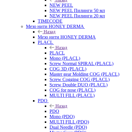
NEW PEEL
NEW PEEL Пилинги 50 мл
NEW PEEL Пилинги 20 мл
TIMECODE
Мезо нити HONEY DERMA
Назад
Мезо нити HONEY DERMA
PLACL
Назад
PLACL
Mono (PLACL)
Screw Normal SPIRAL (PLACL)
COG 3D (PLACL)
Master gear Molding COG (PLACL)
Screw Cogging COG (PLACL)
Screw Double DUO (PLACL)
COG for nose (PLACL)
MULTI FILL (PLACL)
PDO
Назад
PDO
Mono (PDO)
MULTI FILL (PDO)
Dual Needle (PDO)