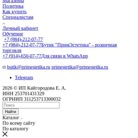
Магазины
Политика
Как купить
Специалистам
Личный кабинет
Обучение
+7 (984)-212-07-77
+7 (984)-212-07-77
Бутик "ПримЭстетика" - розничная
торговля
+7 (914)-650-07-77
Для связи в WhatsApp
butik@primestetika.ru
primestetika@primestetika.ru
Telegram
2026 © ИП Кайгородова Е. А.
ИНН 253701431329
ОГРНИП 311253713300032
Найти
Каталог
По всему сайту
По каталогу