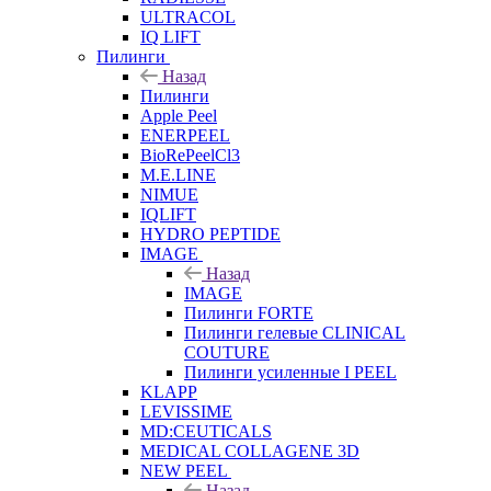
ULTRACOL
IQ LIFT
Пилинги
Назад
Пилинги
Apple Peel
ENERPEEL
BioRePeelCl3
M.E.LINE
NIMUE
IQLIFT
HYDRO PEPTIDE
IMAGE
Назад
IMAGE
Пилинги FORTE
Пилинги гелевые CLINICAL
COUTURE
Пилинги усиленные I PEEL
KLAPP
LEVISSIME
MD:CEUTICALS
MEDICAL COLLAGENE 3D
NEW PEEL
Назад