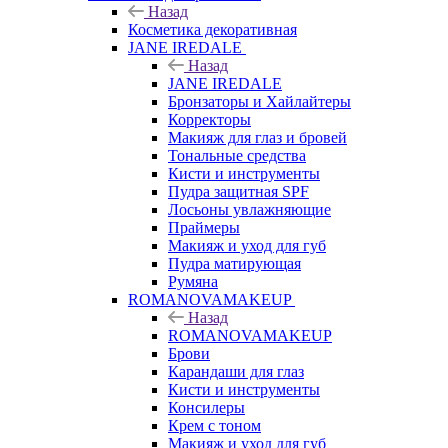
Назад
Косметика декоративная
JANE IREDALE
Назад
JANE IREDALE
Бронзаторы и Хайлайтеры
Корректоры
Макияж для глаз и бровей
Тональные средства
Кисти и инструменты
Пудра защитная SPF
Лосьоны увлажняющие
Праймеры
Макияж и уход для губ
Пудра матирующая
Румяна
ROMANOVAMAKEUP
Назад
ROMANOVAMAKEUP
Брови
Карандаши для глаз
Кисти и инструменты
Консилеры
Крем с тоном
Макияж и уход для губ