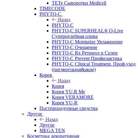
TETe Сыворотки Medicell
TIMECODE
PHYTO-C
Назад
PHYTO-C
PHYTO-C SUPERHEAL® O-Live
Суперцелебная олива
PHYTO-C Moisturize Увлажнение
PHYTO-C Очищение
PHYTO-C Rx Ретинол и Селен
PHYTO-C Prevent Профилактика
PHYTO-C Clinical Treatment. Проф.уход
(пигментация&акне)
Корея
Назад
Корея
Корея YU.R Me
Корея VERAMORE
Корея YU-R
Постпроцедурные средства
Другое
Назад
Другое
MEGA TEN
Косметика декоративная