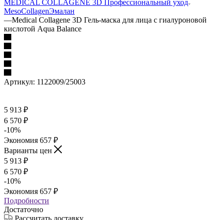
MEDICAL COLLAGENE 3D Профессиональный уход
MesoCollagen
Эмалан
—
Medical Collagene 3D Гель-маска для лица с гиалуроновой
кислотой Aqua Balance
Артикул:
1122009/25003
5 913
₽
6 570
₽
-
10
%
Экономия
657
₽
Варианты цен
5 913
₽
6 570
₽
-
10
%
Экономия
657
₽
Подробности
Достаточно
Рассчитать доставку