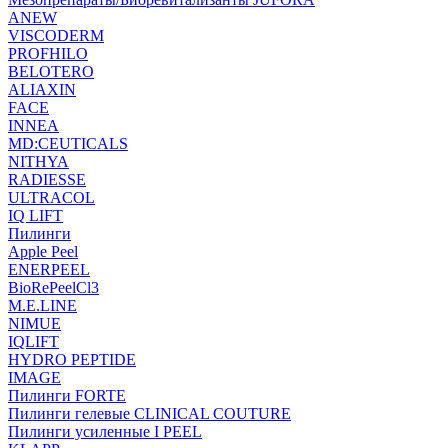
ANEW
VISCODERM
PROFHILO
BELOTERO
ALIAXIN
FACE
INNEA
MD:CEUTICALS
NITHYA
RADIESSE
ULTRACOL
IQ LIFT
Пилинги
Apple Peel
ENERPEEL
BioRePeelCl3
M.E.LINE
NIMUE
IQLIFT
HYDRO PEPTIDE
IMAGE
Пилинги FORTE
Пилинги гелевые CLINICAL COUTURE
Пилинги усиленные I PEEL