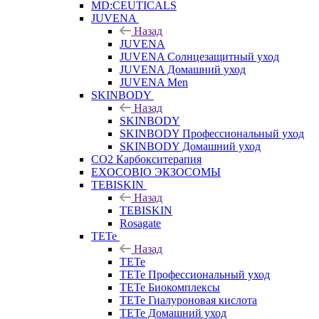
MD:CEUTICALS
JUVENA
Назад
JUVENA
JUVENA Солнцезащитный уход
JUVENA Домашний уход
JUVENA Men
SKINBODY
Назад
SKINBODY
SKINBODY Профессиональный уход
SKINBODY Домашний уход
CO2 Карбокситерапия
EXOCOBIO ЭКЗОСОМЫ
TEBISKIN
Назад
TEBISKIN
Rosagate
TETe
Назад
TETe
TETe Профессиональный уход
TETe Биокомплексы
TETe Гиалуроновая кислота
TETe Домашний уход