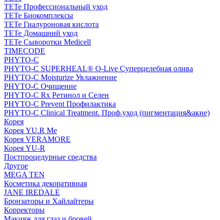
TETe Профессиональный уход
TETe Биокомплексы
TETe Гиалуроновая кислота
TETe Домашний уход
TETe Сыворотки Medicell
TIMECODE
PHYTO-C
PHYTO-C SUPERHEAL® O-Live Суперцелебная олива
PHYTO-C Moisturize Увлажнение
PHYTO-C Очищение
PHYTO-C Rx Ретинол и Селен
PHYTO-C Prevent Профилактика
PHYTO-C Clinical Treatment. Проф.уход (пигментация&акне)
Корея
Корея YU.R Me
Корея VERAMORE
Корея YU-R
Постпроцедурные средства
Другое
MEGA TEN
Косметика декоративная
JANE IREDALE
Бронзаторы и Хайлайтеры
Корректоры
Макияж для глаз и бровей