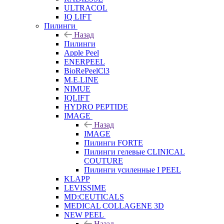
ULTRACOL
IQ LIFT
Пилинги
Назад
Пилинги
Apple Peel
ENERPEEL
BioRePeelCl3
M.E.LINE
NIMUE
IQLIFT
HYDRO PEPTIDE
IMAGE
Назад
IMAGE
Пилинги FORTE
Пилинги гелевые CLINICAL
COUTURE
Пилинги усиленные I PEEL
KLAPP
LEVISSIME
MD:CEUTICALS
MEDICAL COLLAGENE 3D
NEW PEEL
Назад