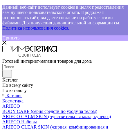
Данный веб-сайт использует cookies в целях предоставления
вам лучшего пользовательского опыта. Продолжая
использовать сайт, вы даете согласие на работу с этими
файлами. Для получения дополнительной информации см.
Политика использования cookies.
Принять
Готовый интернет-магазин товаров для дома
Каталог
По всему сайту
По каталогу
Каталог
Косметика
ARIECO
BODY CARE (серия средств по уходу за телом)
ARIECO CALM SKIN (чувствительная кожа, купероз)
ARIECO Наборы
ARIECO CLEAR SKIN (жирная, комбинированная и