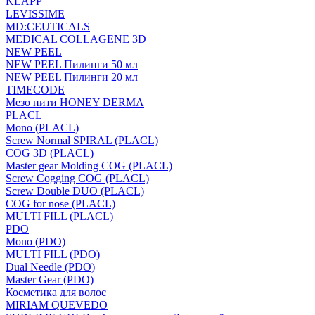
KLAPP
LEVISSIME
MD:CEUTICALS
MEDICAL COLLAGENE 3D
NEW PEEL
NEW PEEL Пилинги 50 мл
NEW PEEL Пилинги 20 мл
TIMECODE
Мезо нити HONEY DERMA
PLACL
Mono (PLACL)
Screw Normal SPIRAL (PLACL)
COG 3D (PLACL)
Master gear Molding COG (PLACL)
Screw Cogging COG (PLACL)
Screw Double DUO (PLACL)
COG for nose (PLACL)
MULTI FILL (PLACL)
PDO
Mono (PDO)
MULTI FILL (PDO)
Dual Needle (PDO)
Master Gear (PDO)
Косметика для волос
MIRIAM QUEVEDO