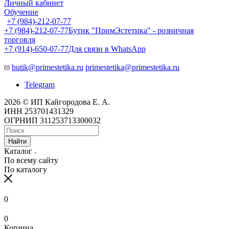
Личный кабинет
Обучение
+7 (984)-212-07-77
+7 (984)-212-07-77
Бутик "ПримЭстетика" - розничная
торговля
+7 (914)-650-07-77
Для связи в WhatsApp
butik@primestetika.ru
primestetika@primestetika.ru
Telegram
2026 © ИП Кайгородова Е. А.
ИНН 253701431329
ОГРНИП 311253713300032
Найти
Каталог
По всему сайту
По каталогу
0
0
Корзина