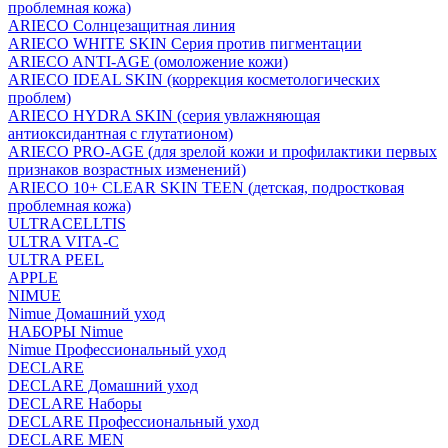
проблемная кожа)
ARIECO Солнцезащитная линия
ARIECO WHITE SKIN Серия против пигментации
ARIECO ANTI-AGE (омоложение кожи)
ARIECO IDEAL SKIN (коррекция косметологических
проблем)
ARIECO HYDRA SKIN (серия увлажняющая
антиоксидантная с глутатионом)
ARIECO PRO-AGE (для зрелой кожи и профилактики первых
признаков возрастных изменений)
ARIECO 10+ CLEAR SKIN TEEN (детская, подростковая
проблемная кожа)
ULTRACELLTIS
ULTRA VITA-C
ULTRA PEEL
APPLE
NIMUE
Nimue Домашний уход
НАБОРЫ Nimue
Nimue Профессиональный уход
DECLARE
DECLARE Домашний уход
DECLARE Наборы
DECLARE Профессиональный уход
DECLARE MEN