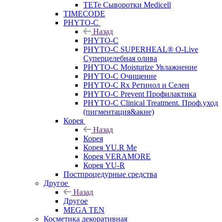
TETe Сыворотки Medicell
TIMECODE
PHYTO-C
Назад
PHYTO-C
PHYTO-C SUPERHEAL® O-Live
Суперцелебная олива
PHYTO-C Moisturize Увлажнение
PHYTO-C Очищение
PHYTO-C Rx Ретинол и Селен
PHYTO-C Prevent Профилактика
PHYTO-C Clinical Treatment. Проф.уход
(пигментация&акне)
Корея
Назад
Корея
Корея YU.R Me
Корея VERAMORE
Корея YU-R
Постпроцедурные средства
Другое
Назад
Другое
MEGA TEN
Косметика декоративная