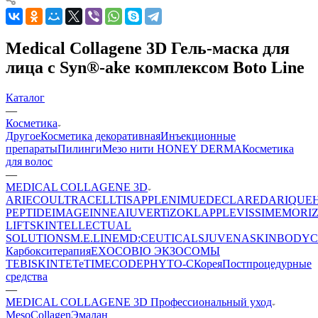
Medical Collagene 3D Гель-маска для
лица с Syn®-ake комплексом Boto Line
Каталог
—
Косметика
Другое
Косметика декоративная
Инъекционные
препараты
Пилинги
Мезо нити HONEY DERMA
Косметика
для волос
—
MEDICAL COLLAGENE 3D
ARIECO
ULTRACELLTIS
APPLE
NIMUE
DECLARE
DARIQUE
PEPTIDE
IMAGE
INNEA
IUVER
TiZO
KLAPP
LEVISSIME
MORI
LIFT
SKINTELLECTUAL
SOLUTIONS
M.E.LINE
MD:CEUTICALS
JUVENA
SKINBODY
C
Карбокситерапия
EXOCOBIO ЭКЗОСОМЫ
TEBISKIN
TETe
TIMECODE
PHYTO-C
Корея
Постпроцедурные
средства
—
MEDICAL COLLAGENE 3D Профессиональный уход
MesoCollagen
Эмалан