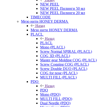
NEW PEEL
NEW PEEL Пилинги 50 мл
NEW PEEL Пилинги 20 мл
TIMECODE
Мезо нити HONEY DERMA
Назад
Мезо нити HONEY DERMA
PLACL
Назад
PLACL
Mono (PLACL)
Screw Normal SPIRAL (PLACL)
COG 3D (PLACL)
Master gear Molding COG (PLACL)
Screw Cogging COG (PLACL)
Screw Double DUO (PLACL)
COG for nose (PLACL)
MULTI FILL (PLACL)
PDO
Назад
PDO
Mono (PDO)
MULTI FILL (PDO)
Dual Needle (PDO)