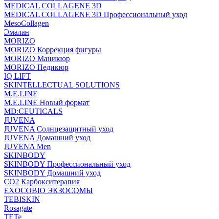
MEDICAL COLLAGENE 3D
MEDICAL COLLAGENE 3D Профессиональный уход
MesoCollagen
Эмалан
MORIZO
MORIZO Коррекция фигуры
MORIZO Маникюр
MORIZO Педикюр
IQ LIFT
SKINTELLECTUAL SOLUTIONS
M.E.LINE
M.E.LINE Новый формат
MD:CEUTICALS
JUVENA
JUVENA Солнцезащитный уход
JUVENA Домашний уход
JUVENA Men
SKINBODY
SKINBODY Профессиональный уход
SKINBODY Домашний уход
CO2 Карбокситерапия
EXOCOBIO ЭКЗОСОМЫ
TEBISKIN
Rosagate
TETe