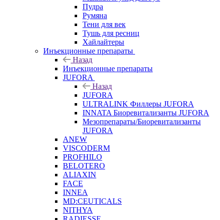
Пудра
Румяна
Тени для век
Тушь для ресниц
Хайлайтеры
Инъекционные препараты
Назад
Инъекционные препараты
JUFORA
Назад
JUFORA
ULTRALINK Филлеры JUFORA
INNATA Биоревитализанты JUFORA
Мезопрепараты/Биоревитализанты
JUFORA
ANEW
VISCODERM
PROFHILO
BELOTERO
ALIAXIN
FACE
INNEA
MD:CEUTICALS
NITHYA
RADIESSE