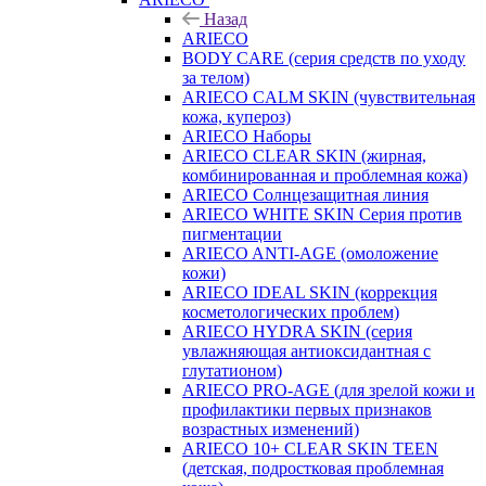
Назад
ARIECO
BODY CARE (серия средств по уходу
за телом)
ARIECO CALM SKIN (чувствительная
кожа, купероз)
ARIECO Наборы
ARIECO CLEAR SKIN (жирная,
комбинированная и проблемная кожа)
ARIECO Солнцезащитная линия
ARIECO WHITE SKIN Серия против
пигментации
ARIECO ANTI-AGE (омоложение
кожи)
ARIECO IDEAL SKIN (коррекция
косметологических проблем)
ARIECO HYDRA SKIN (серия
увлажняющая антиоксидантная с
глутатионом)
ARIECO PRO-AGE (для зрелой кожи и
профилактики первых признаков
возрастных изменений)
ARIECO 10+ CLEAR SKIN TEEN
(детская, подростковая проблемная