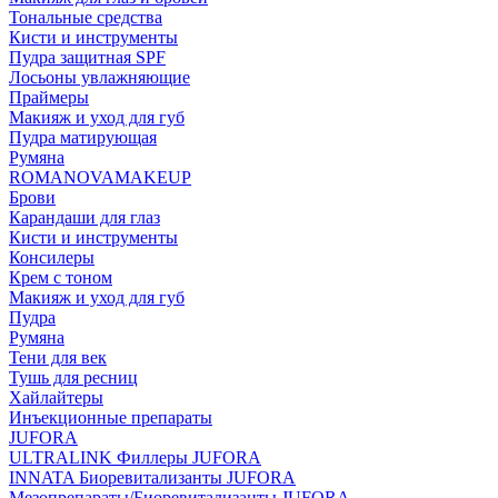
Тональные средства
Кисти и инструменты
Пудра защитная SPF
Лосьоны увлажняющие
Праймеры
Макияж и уход для губ
Пудра матирующая
Румяна
ROMANOVAMAKEUP
Брови
Карандаши для глаз
Кисти и инструменты
Консилеры
Крем с тоном
Макияж и уход для губ
Пудра
Румяна
Тени для век
Тушь для ресниц
Хайлайтеры
Инъекционные препараты
JUFORA
ULTRALINK Филлеры JUFORA
INNATA Биоревитализанты JUFORA
Мезопрепараты/Биоревитализанты JUFORA