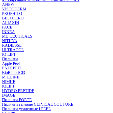
ANEW
VISCODERM
PROFHILO
BELOTERO
ALIAXIN
FACE
INNEA
MD:CEUTICALS
NITHYA
RADIESSE
ULTRACOL
IQ LIFT
Пилинги
Apple Peel
ENERPEEL
BioRePeelCl3
M.E.LINE
NIMUE
IQLIFT
HYDRO PEPTIDE
IMAGE
Пилинги FORTE
Пилинги гелевые CLINICAL COUTURE
Пилинги усиленные I PEEL