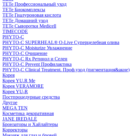
TETe Профессиональный уход
TETe Биокомплексы
TETe Гиалуроновая кислота
TETe Домашний уход
TETe Сыворотки Medicell
TIMECODE
PHYTO-C
PHYTO-C SUPERHEAL® O-Live Суперцелебная олива
PHYTO-C Moisturize Увлажнение
PHYTO-C Очищение
PHYTO-C Rx Ретинол и Селен
PHYTO-C Prevent Профилактика
PHYTO-C Clinical Treatment. Проф.уход (пигментация&акне)
Корея
Корея YU.R Me
Корея VERAMORE
Корея YU-R
Постпроцедурные средства
Другое
MEGA TEN
Косметика декоративная
JANE IREDALE
Бронзаторы и Хайлайтеры
Корректоры
Макияж для глаз и бровей