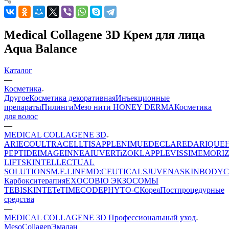
Medical Collagene 3D Крем для лица
Aqua Balance
Каталог
—
Косметика
Другое
Косметика декоративная
Инъекционные
препараты
Пилинги
Мезо нити HONEY DERMA
Косметика
для волос
—
MEDICAL COLLAGENE 3D
ARIECO
ULTRACELLTIS
APPLE
NIMUE
DECLARE
DARIQUE
PEPTIDE
IMAGE
INNEA
IUVER
TiZO
KLAPP
LEVISSIME
MORI
LIFT
SKINTELLECTUAL
SOLUTIONS
M.E.LINE
MD:CEUTICALS
JUVENA
SKINBODY
C
Карбокситерапия
EXOCOBIO ЭКЗОСОМЫ
TEBISKIN
TETe
TIMECODE
PHYTO-C
Корея
Постпроцедурные
средства
—
MEDICAL COLLAGENE 3D Профессиональный уход
MesoCollagen
Эмалан