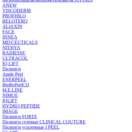
ANEW
VISCODERM
PROFHILO
BELOTERO
ALIAXIN
FACE
INNEA
MD:CEUTICALS
NITHYA
RADIESSE
ULTRACOL
IQ LIFT
Пилинги
Apple Peel
ENERPEEL
BioRePeelCl3
M.E.LINE
NIMUE
IQLIFT
HYDRO PEPTIDE
IMAGE
Пилинги FORTE
Пилинги гелевые CLINICAL COUTURE
Пилинги усиленные I PEEL