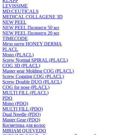
KLAPP
LEVISSIME
MD:CEUTICALS
MEDICAL COLLAGENE 3D
NEW PEEL
NEW PEEL Пилинги 50 мл
NEW PEEL Пилинги 20 мл
TIMECODE
Мезо нити HONEY DERMA
PLACL
Mono (PLACL)
Screw Normal SPIRAL (PLACL)
COG 3D (PLACL)
Master gear Molding COG (PLACL)
Screw Cogging COG (PLACL)
Screw Double DUO (PLACL)
COG for nose (PLACL)
MULTI FILL (PLACL)
PDO
Mono (PDO)
MULTI FILL (PDO)
Dual Needle (PDO)
Master Gear (PDO)
Косметика для волос
MIRIAM QUEVEDO