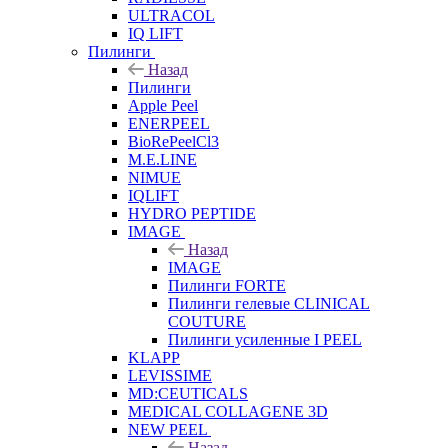
ULTRACOL
IQ LIFT
Пилинги
Назад
Пилинги
Apple Peel
ENERPEEL
BioRePeelCl3
M.E.LINE
NIMUE
IQLIFT
HYDRO PEPTIDE
IMAGE
Назад
IMAGE
Пилинги FORTE
Пилинги гелевые CLINICAL
COUTURE
Пилинги усиленные I PEEL
KLAPP
LEVISSIME
MD:CEUTICALS
MEDICAL COLLAGENE 3D
NEW PEEL
Назад