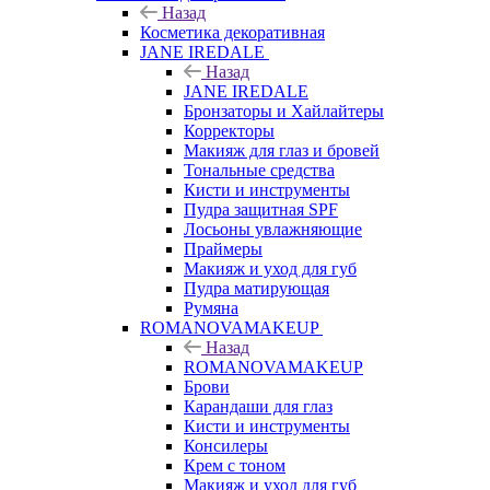
Назад
Косметика декоративная
JANE IREDALE
Назад
JANE IREDALE
Бронзаторы и Хайлайтеры
Корректоры
Макияж для глаз и бровей
Тональные средства
Кисти и инструменты
Пудра защитная SPF
Лосьоны увлажняющие
Праймеры
Макияж и уход для губ
Пудра матирующая
Румяна
ROMANOVAMAKEUP
Назад
ROMANOVAMAKEUP
Брови
Карандаши для глаз
Кисти и инструменты
Консилеры
Крем с тоном
Макияж и уход для губ