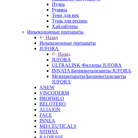
Пудра
Румяна
Тени для век
Тушь для ресниц
Хайлайтеры
Инъекционные препараты
Назад
Инъекционные препараты
JUFORA
Назад
JUFORA
ULTRALINK Филлеры JUFORA
INNATA Биоревитализанты JUFORA
Мезопрепараты/Биоревитализанты
JUFORA
ANEW
VISCODERM
PROFHILO
BELOTERO
ALIAXIN
FACE
INNEA
MD:CEUTICALS
NITHYA
RADIESSE