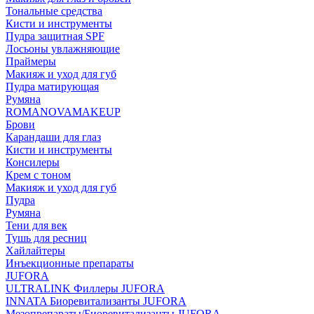
Тональные средства
Кисти и инструменты
Пудра защитная SPF
Лосьоны увлажняющие
Праймеры
Макияж и уход для губ
Пудра матирующая
Румяна
ROMANOVAMAKEUP
Брови
Карандаши для глаз
Кисти и инструменты
Консилеры
Крем с тоном
Макияж и уход для губ
Пудра
Румяна
Тени для век
Тушь для ресниц
Хайлайтеры
Инъекционные препараты
JUFORA
ULTRALINK Филлеры JUFORA
INNATA Биоревитализанты JUFORA
Мезопрепараты/Биоревитализанты JUFORA