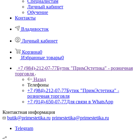
Специалистам
Личный кабинет
Обучение
Контакты
Владивосток
Личный кабинет
Корзина
0
Избранные товары
0
+7 (984)-212-07-77
Бутик "ПримЭстетика" - розничная
торговля
Назад
Телефоны
+7 (984)-212-07-77
Бутик "ПримЭстетика" -
розничная торговля
+7 (914)-650-07-77
Для связи в WhatsApp
Контактная информация
butik@primestetika.ru
primestetika@primestetika.ru
Telegram