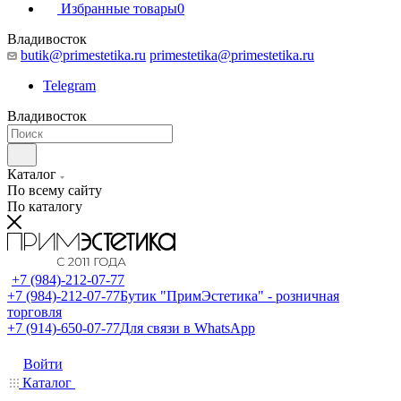
Избранные товары
0
Владивосток
butik@primestetika.ru
primestetika@primestetika.ru
Telegram
Владивосток
Каталог
По всему сайту
По каталогу
+7 (984)-212-07-77
+7 (984)-212-07-77
Бутик "ПримЭстетика" - розничная
торговля
+7 (914)-650-07-77
Для связи в WhatsApp
Войти
Каталог