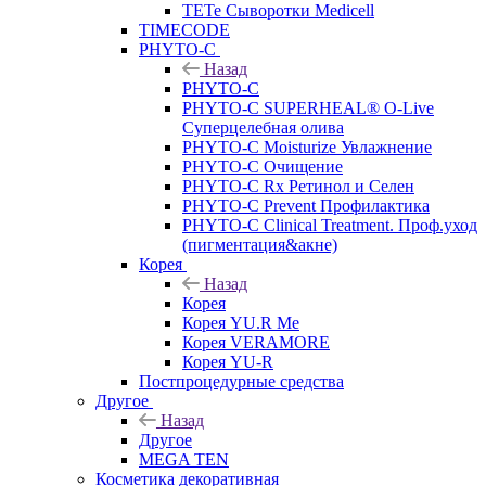
TETe Сыворотки Medicell
TIMECODE
PHYTO-C
Назад
PHYTO-C
PHYTO-C SUPERHEAL® O-Live
Суперцелебная олива
PHYTO-C Moisturize Увлажнение
PHYTO-C Очищение
PHYTO-C Rx Ретинол и Селен
PHYTO-C Prevent Профилактика
PHYTO-C Clinical Treatment. Проф.уход
(пигментация&акне)
Корея
Назад
Корея
Корея YU.R Me
Корея VERAMORE
Корея YU-R
Постпроцедурные средства
Другое
Назад
Другое
MEGA TEN
Косметика декоративная