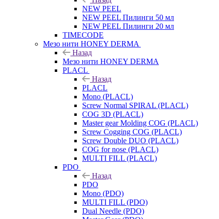
NEW PEEL
NEW PEEL Пилинги 50 мл
NEW PEEL Пилинги 20 мл
TIMECODE
Мезо нити HONEY DERMA
Назад
Мезо нити HONEY DERMA
PLACL
Назад
PLACL
Mono (PLACL)
Screw Normal SPIRAL (PLACL)
COG 3D (PLACL)
Master gear Molding COG (PLACL)
Screw Cogging COG (PLACL)
Screw Double DUO (PLACL)
COG for nose (PLACL)
MULTI FILL (PLACL)
PDO
Назад
PDO
Mono (PDO)
MULTI FILL (PDO)
Dual Needle (PDO)