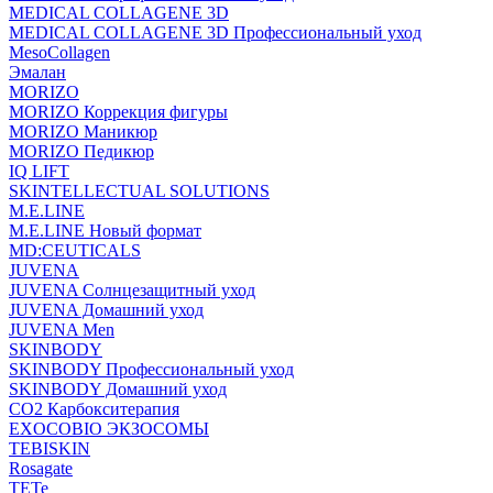
MEDICAL COLLAGENE 3D
MEDICAL COLLAGENE 3D Профессиональный уход
MesoCollagen
Эмалан
MORIZO
MORIZO Коррекция фигуры
MORIZO Маникюр
MORIZO Педикюр
IQ LIFT
SKINTELLECTUAL SOLUTIONS
M.E.LINE
M.E.LINE Новый формат
MD:CEUTICALS
JUVENA
JUVENA Солнцезащитный уход
JUVENA Домашний уход
JUVENA Men
SKINBODY
SKINBODY Профессиональный уход
SKINBODY Домашний уход
CO2 Карбокситерапия
EXOCOBIO ЭКЗОСОМЫ
TEBISKIN
Rosagate
TETe