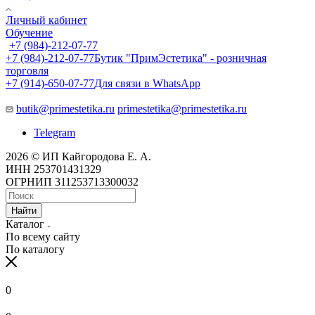
Личный кабинет
Обучение
+7 (984)-212-07-77
+7 (984)-212-07-77
Бутик "ПримЭстетика" - розничная
торговля
+7 (914)-650-07-77
Для связи в WhatsApp
butik@primestetika.ru
primestetika@primestetika.ru
Telegram
2026 © ИП Кайгородова Е. А.
ИНН 253701431329
ОГРНИП 311253713300032
Найти
Каталог
По всему сайту
По каталогу
0