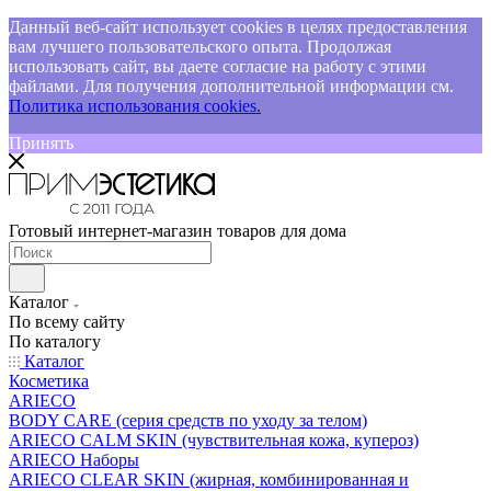
Данный веб-сайт использует cookies в целях предоставления
вам лучшего пользовательского опыта. Продолжая
использовать сайт, вы даете согласие на работу с этими
файлами. Для получения дополнительной информации см.
Политика использования cookies.
Принять
Готовый интернет-магазин товаров для дома
Каталог
По всему сайту
По каталогу
Каталог
Косметика
ARIECO
BODY CARE (серия средств по уходу за телом)
ARIECO CALM SKIN (чувствительная кожа, купероз)
ARIECO Наборы
ARIECO CLEAR SKIN (жирная, комбинированная и