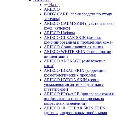
Назад
ARIECO
BODY CARE (серия средств по уходу
за телом)
ARIECO CALM SKIN (чувствительная
кожа, купероз)
ARIECO Наборы
ARIECO CLEAR SKIN (жирная,
комбинированная и проблемная кожа)
ARIECO Солнцезащитная линия
ARIECO WHITE SKIN Серия против
пигментации
ARIECO ANTI-AGE (омоложение
кожи)
ARIECO IDEAL SKIN (коррекция
косметологических проблем)
ARIECO HYDRA SKIN (серия
увлажняющая антиоксидантная с
глутатионом)
ARIECO PRO-AGE (для зрелой кожи и
профилактики первых признаков
возрастных изменений)
ARIECO 10+ CLEAR SKIN TEEN
(детская, подростковая проблемная