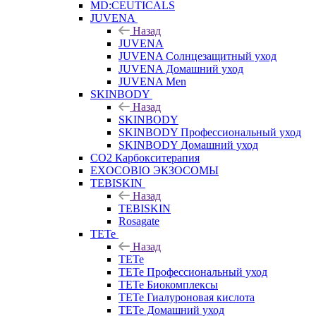
MD:CEUTICALS
JUVENA
Назад
JUVENA
JUVENA Солнцезащитный уход
JUVENA Домашний уход
JUVENA Men
SKINBODY
Назад
SKINBODY
SKINBODY Профессиональный уход
SKINBODY Домашний уход
CO2 Карбокситерапия
EXOCOBIO ЭКЗОСОМЫ
TEBISKIN
Назад
TEBISKIN
Rosagate
TETe
Назад
TETe
TETe Профессиональный уход
TETe Биокомплексы
TETe Гиалуроновая кислота
TETe Домашний уход