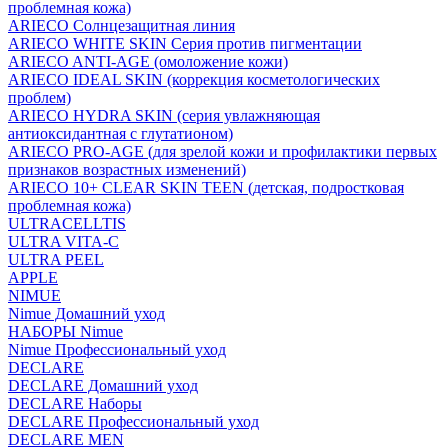
проблемная кожа)
ARIECO Солнцезащитная линия
ARIECO WHITE SKIN Серия против пигментации
ARIECO ANTI-AGE (омоложение кожи)
ARIECO IDEAL SKIN (коррекция косметологических
проблем)
ARIECO HYDRA SKIN (серия увлажняющая
антиоксидантная с глутатионом)
ARIECO PRO-AGE (для зрелой кожи и профилактики первых
признаков возрастных изменений)
ARIECO 10+ CLEAR SKIN TEEN (детская, подростковая
проблемная кожа)
ULTRACELLTIS
ULTRA VITA-C
ULTRA PEEL
APPLE
NIMUE
Nimue Домашний уход
НАБОРЫ Nimue
Nimue Профессиональный уход
DECLARE
DECLARE Домашний уход
DECLARE Наборы
DECLARE Профессиональный уход
DECLARE MEN