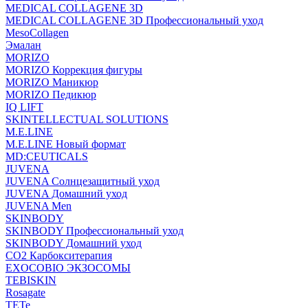
MEDICAL COLLAGENE 3D
MEDICAL COLLAGENE 3D Профессиональный уход
MesoCollagen
Эмалан
MORIZO
MORIZO Коррекция фигуры
MORIZO Маникюр
MORIZO Педикюр
IQ LIFT
SKINTELLECTUAL SOLUTIONS
M.E.LINE
M.E.LINE Новый формат
MD:CEUTICALS
JUVENA
JUVENA Солнцезащитный уход
JUVENA Домашний уход
JUVENA Men
SKINBODY
SKINBODY Профессиональный уход
SKINBODY Домашний уход
CO2 Карбокситерапия
EXOCOBIO ЭКЗОСОМЫ
TEBISKIN
Rosagate
TETe