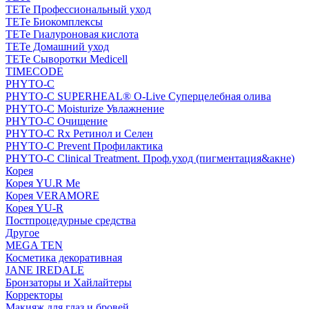
TETe Профессиональный уход
TETe Биокомплексы
TETe Гиалуроновая кислота
TETe Домашний уход
TETe Сыворотки Medicell
TIMECODE
PHYTO-C
PHYTO-C SUPERHEAL® O-Live Суперцелебная олива
PHYTO-C Moisturize Увлажнение
PHYTO-C Очищение
PHYTO-C Rx Ретинол и Селен
PHYTO-C Prevent Профилактика
PHYTO-C Clinical Treatment. Проф.уход (пигментация&акне)
Корея
Корея YU.R Me
Корея VERAMORE
Корея YU-R
Постпроцедурные средства
Другое
MEGA TEN
Косметика декоративная
JANE IREDALE
Бронзаторы и Хайлайтеры
Корректоры
Макияж для глаз и бровей