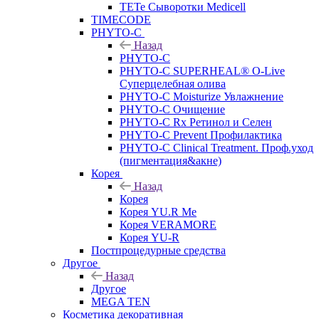
TETe Сыворотки Medicell
TIMECODE
PHYTO-C
Назад
PHYTO-C
PHYTO-C SUPERHEAL® O-Live
Суперцелебная олива
PHYTO-C Moisturize Увлажнение
PHYTO-C Очищение
PHYTO-C Rx Ретинол и Селен
PHYTO-C Prevent Профилактика
PHYTO-C Clinical Treatment. Проф.уход
(пигментация&акне)
Корея
Назад
Корея
Корея YU.R Me
Корея VERAMORE
Корея YU-R
Постпроцедурные средства
Другое
Назад
Другое
MEGA TEN
Косметика декоративная