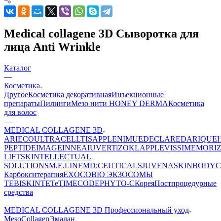
Medical collagene 3D Сыворотка для
лица Anti Wrinkle
Каталог
—
Косметика
Другое
Косметика декоративная
Инъекционные
препараты
Пилинги
Мезо нити HONEY DERMA
Косметика
для волос
—
MEDICAL COLLAGENE 3D
ARIECO
ULTRACELLTIS
APPLE
NIMUE
DECLARE
DARIQUE
PEPTIDE
IMAGE
INNEA
IUVER
TiZO
KLAPP
LEVISSIME
MORI
LIFT
SKINTELLECTUAL
SOLUTIONS
M.E.LINE
MD:CEUTICALS
JUVENA
SKINBODY
C
Карбокситерапия
EXOCOBIO ЭКЗОСОМЫ
TEBISKIN
TETe
TIMECODE
PHYTO-C
Корея
Постпроцедурные
средства
—
MEDICAL COLLAGENE 3D Профессиональный уход
MesoCollagen
Эмалан