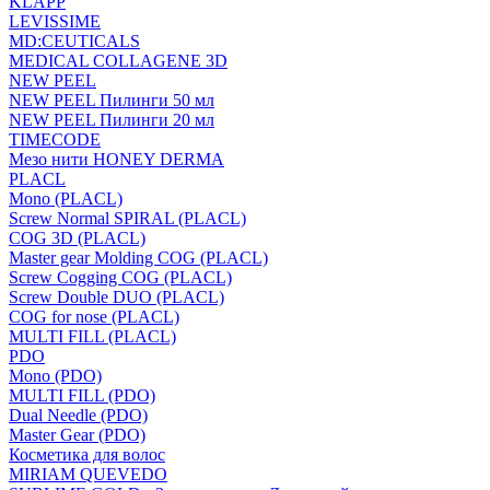
KLAPP
LEVISSIME
MD:CEUTICALS
MEDICAL COLLAGENE 3D
NEW PEEL
NEW PEEL Пилинги 50 мл
NEW PEEL Пилинги 20 мл
TIMECODE
Мезо нити HONEY DERMA
PLACL
Mono (PLACL)
Screw Normal SPIRAL (PLACL)
COG 3D (PLACL)
Master gear Molding COG (PLACL)
Screw Cogging COG (PLACL)
Screw Double DUO (PLACL)
COG for nose (PLACL)
MULTI FILL (PLACL)
PDO
Mono (PDO)
MULTI FILL (PDO)
Dual Needle (PDO)
Master Gear (PDO)
Косметика для волос
MIRIAM QUEVEDO