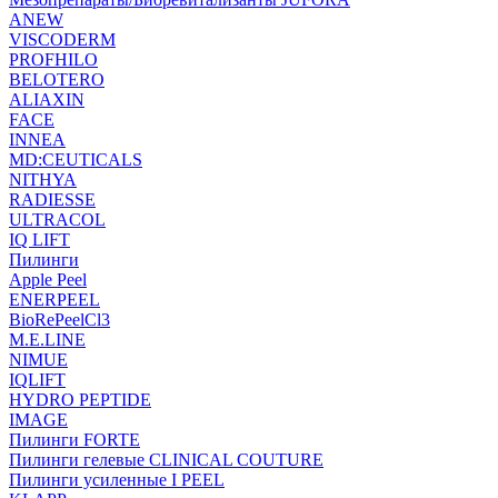
ANEW
VISCODERM
PROFHILO
BELOTERO
ALIAXIN
FACE
INNEA
MD:CEUTICALS
NITHYA
RADIESSE
ULTRACOL
IQ LIFT
Пилинги
Apple Peel
ENERPEEL
BioRePeelCl3
M.E.LINE
NIMUE
IQLIFT
HYDRO PEPTIDE
IMAGE
Пилинги FORTE
Пилинги гелевые CLINICAL COUTURE
Пилинги усиленные I PEEL