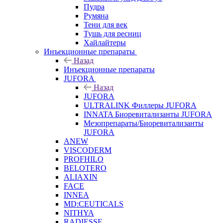
Пудра
Румяна
Тени для век
Тушь для ресниц
Хайлайтеры
Инъекционные препараты
Назад
Инъекционные препараты
JUFORA
Назад
JUFORA
ULTRALINK Филлеры JUFORA
INNATA Биоревитализанты JUFORA
Мезопрепараты/Биоревитализанты
JUFORA
ANEW
VISCODERM
PROFHILO
BELOTERO
ALIAXIN
FACE
INNEA
MD:CEUTICALS
NITHYA
RADIESSE