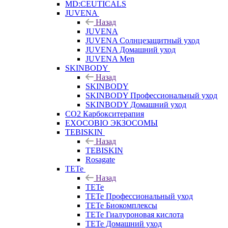
MD:CEUTICALS
JUVENA
Назад
JUVENA
JUVENA Солнцезащитный уход
JUVENA Домашний уход
JUVENA Men
SKINBODY
Назад
SKINBODY
SKINBODY Профессиональный уход
SKINBODY Домашний уход
CO2 Карбокситерапия
EXOCOBIO ЭКЗОСОМЫ
TEBISKIN
Назад
TEBISKIN
Rosagate
TETe
Назад
TETe
TETe Профессиональный уход
TETe Биокомплексы
TETe Гиалуроновая кислота
TETe Домашний уход