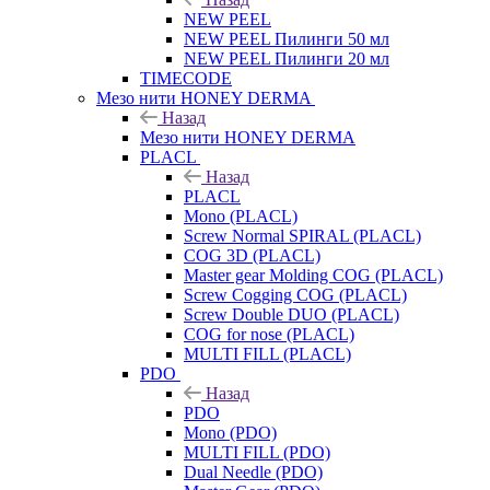
NEW PEEL
NEW PEEL Пилинги 50 мл
NEW PEEL Пилинги 20 мл
TIMECODE
Мезо нити HONEY DERMA
Назад
Мезо нити HONEY DERMA
PLACL
Назад
PLACL
Mono (PLACL)
Screw Normal SPIRAL (PLACL)
COG 3D (PLACL)
Master gear Molding COG (PLACL)
Screw Cogging COG (PLACL)
Screw Double DUO (PLACL)
COG for nose (PLACL)
MULTI FILL (PLACL)
PDO
Назад
PDO
Mono (PDO)
MULTI FILL (PDO)
Dual Needle (PDO)