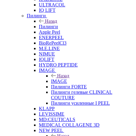
ULTRACOL
IQ LIFT
Пилинги
Назад
Пилинги
Apple Peel
ENERPEEL
BioRePeelCl3
M.E.LINE
NIMUE
IQLIFT
HYDRO PEPTIDE
IMAGE
Назад
IMAGE
Пилинги FORTE
Пилинги гелевые CLINICAL
COUTURE
Пилинги усиленные I PEEL
KLAPP
LEVISSIME
MD:CEUTICALS
MEDICAL COLLAGENE 3D
NEW PEEL
Назад