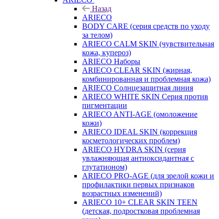
Назад
ARIECO
BODY CARE (серия средств по уходу
за телом)
ARIECO CALM SKIN (чувствительная
кожа, купероз)
ARIECO Наборы
ARIECO CLEAR SKIN (жирная,
комбинированная и проблемная кожа)
ARIECO Солнцезащитная линия
ARIECO WHITE SKIN Серия против
пигментации
ARIECO ANTI-AGE (омоложение
кожи)
ARIECO IDEAL SKIN (коррекция
косметологических проблем)
ARIECO HYDRA SKIN (серия
увлажняющая антиоксидантная с
глутатионом)
ARIECO PRO-AGE (для зрелой кожи и
профилактики первых признаков
возрастных изменений)
ARIECO 10+ CLEAR SKIN TEEN
(детская, подростковая проблемная