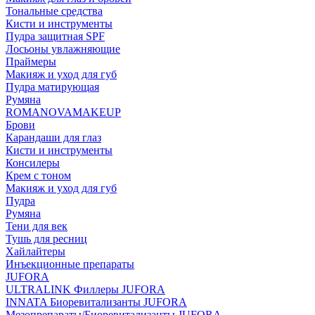
Тональные средства
Кисти и инструменты
Пудра защитная SPF
Лосьоны увлажняющие
Праймеры
Макияж и уход для губ
Пудра матирующая
Румяна
ROMANOVAMAKEUP
Брови
Карандаши для глаз
Кисти и инструменты
Консилеры
Крем с тоном
Макияж и уход для губ
Пудра
Румяна
Тени для век
Тушь для ресниц
Хайлайтеры
Инъекционные препараты
JUFORA
ULTRALINK Филлеры JUFORA
INNATA Биоревитализанты JUFORA
Мезопрепараты/Биоревитализанты JUFORA