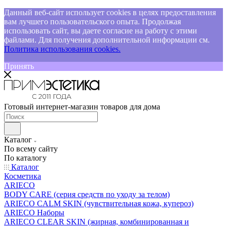
Данный веб-сайт использует cookies в целях предоставления
вам лучшего пользовательского опыта. Продолжая
использовать сайт, вы даете согласие на работу с этими
файлами. Для получения дополнительной информации см.
Политика использования cookies.
Принять
Готовый интернет-магазин товаров для дома
Каталог
По всему сайту
По каталогу
Каталог
Косметика
ARIECO
BODY CARE (серия средств по уходу за телом)
ARIECO CALM SKIN (чувствительная кожа, купероз)
ARIECO Наборы
ARIECO CLEAR SKIN (жирная, комбинированная и