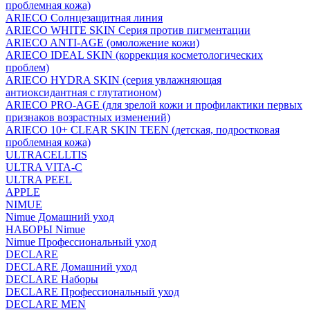
проблемная кожа)
ARIECO Солнцезащитная линия
ARIECO WHITE SKIN Серия против пигментации
ARIECO ANTI-AGE (омоложение кожи)
ARIECO IDEAL SKIN (коррекция косметологических
проблем)
ARIECO HYDRA SKIN (серия увлажняющая
антиоксидантная с глутатионом)
ARIECO PRO-AGE (для зрелой кожи и профилактики первых
признаков возрастных изменений)
ARIECO 10+ CLEAR SKIN TEEN (детская, подростковая
проблемная кожа)
ULTRACELLTIS
ULTRA VITA-C
ULTRA PEEL
APPLE
NIMUE
Nimue Домашний уход
НАБОРЫ Nimue
Nimue Профессиональный уход
DECLARE
DECLARE Домашний уход
DECLARE Наборы
DECLARE Профессиональный уход
DECLARE MEN